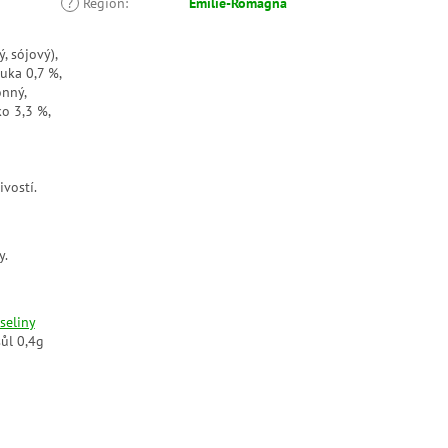
?
Region
:
Emilie-Romagna
, sójový),
uka 0,7 %,
onný,
ko 3,3 %,
vostí.
y.
seliny
sůl 0,4g