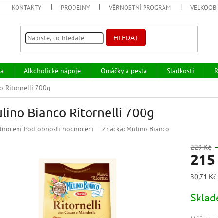
KONTAKTY
PRODEJNY
VĚRNOSTNÍ PROGRAM
VELKOOB
HLEDAT
va
Alkoholické nápoje
Omáčky a pesta
Sladkosti
R
o Ritornelli 700g
lino Bianco Ritornelli 700g
ěrné
dnocení
Podrobnosti hodnocení
Značka:
Mulino Bianco
ocení
uktu
229 Kč
215
Měrná
30,71 Kč 
cena:
iček.
Skla