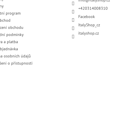
info
@
italyshop.cz
ny
+420314008310
tní program
Facebook
obchod
ItalyShop_cz
cení obchodu
italyshop.cz
dní podmínky
a a platba
objednávka
a osobních údajů
šení o přístupnosti