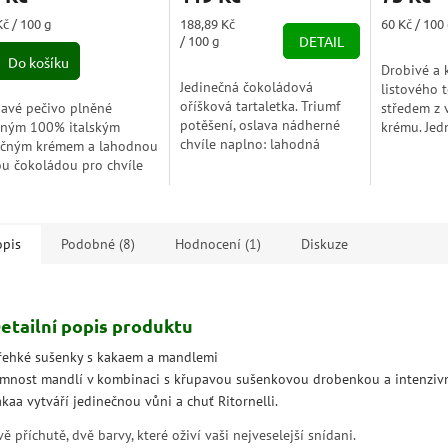
je
ná
Měrná
Měrná
Kč / 100 g
188,89 Kč
60 Kč / 100
3,0
a:
cena:
cena:
/ 100 g
DETAIL
z
Do košíku
Drobivé a 
5
Jedinečná čokoládová
listového 
zdiček.
hvězdiček.
oříšková tartaletka. Triumf
avé pečivo plněné
středem z 
potěšení, oslava nádherné
ným 100% italským
krému. Jed
chvíle naplno: lahodná
čným krémem a lahodnou
jeden po d
mléčná čokoláda rafinovaná
ou čokoládou pro chvíle
dlouho ne
jemným příchutí kakaa z
ešené dobroty.
a vůni; sva
Ekvádoru odhaluje mezi...
opis
Podobné (8)
Hodnocení (1)
Diskuze
etailní popis produktu
řehké sušenky s kakaem a mandlemi
emnost mandlí v kombinaci s křupavou sušenkovou drobenkou a intenzivn
kaa vytváří jedinečnou vůni a chuť Ritornelli.
ě příchutě, dvě barvy, které oživí vaši nejveselejší snídani.