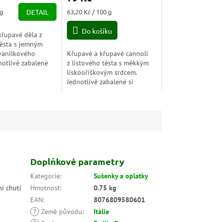
Měrná
 g
DETAIL
63,20 Kč / 100 g
cena:
Do košíku
křupavé děla z
těsta s jemným
vanilkového
Křupavé a křupavé cannoli
notlivě zabalené
z listového těsta s měkkým
ruhém si udrží
lískooříškovým srdcem.
změněnou svěžest
Jednotlivě zabalené si
činu, kterou si...
dlouho uchovávají svou
čerstvost a vůni; svačinu,
kterou si můžete vzít vždy s...
Doplňkové parametry
Kategorie
:
Sušenky a oplatky
í chutí
Hmotnost
:
0.75 kg
EAN
:
8076809580601
?
Země původu
:
Itálie