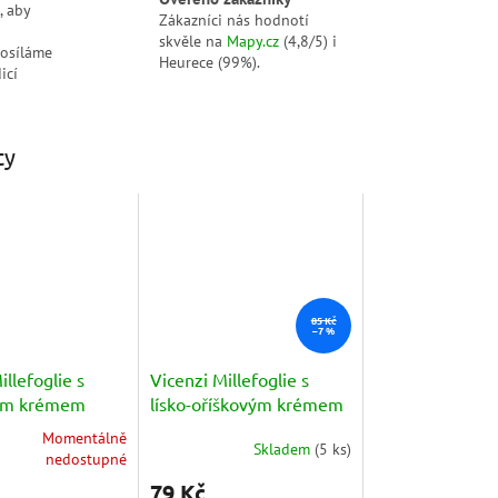
, aby
Zákazníci nás hodnotí
skvěle na
Mapy.cz
(4,8/5) i
posíláme
Heurece (99%).
icí
ty
85 Kč
–7 %
illefoglie s
Vicenzi Millefoglie s
vým krémem
lísko-oříškovým krémem
 pasticcera
(crema alla nocciola
Momentálně
Skladem
(
5 ks
)
25g
5x25g) 125g
nedostupné
79 Kč