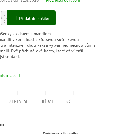
oručit do:
11.8.2026
Možnosti doručení
Přidat do košíku
ušenky s kakaem a mandlemi.
mandlí v kombinaci s křupavou sušenkovou
u a intenzivní chutí kakaa vytváří jedinečnou vůni a
rnelli. Dvě příchutě, dvě barvy, které oživí vaši
jší snídani.
informace
ZEPTAT SE
HLÍDAT
SDÍLET
ro
Ověřeno zákazníky