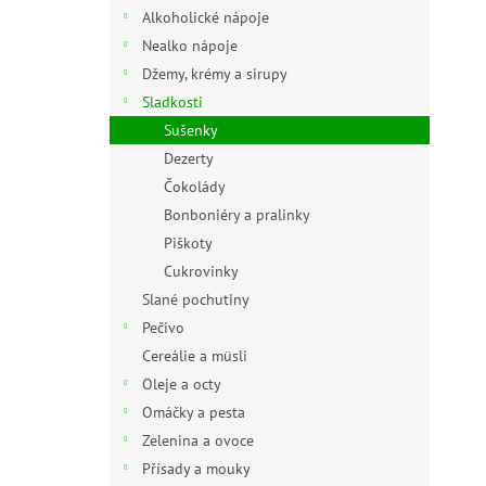
n
Alkoholické nápoje
e
Nealko nápoje
l
Džemy, krémy a sirupy
Sladkosti
Sušenky
Dezerty
Čokolády
Bonboniéry a pralinky
Piškoty
Cukrovinky
Slané pochutiny
Pečivo
Cereálie a müsli
Oleje a octy
Omáčky a pesta
Zelenina a ovoce
Přísady a mouky