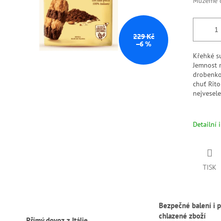
Můžeme d
229 Kč
–6 %
Křehké s
Jemnost 
drobenko
chuť Rito
nejvesele
Detailní 
TISK
Bezpečné balení i p
chlazené zboží
Přímý dovoz z Itálie