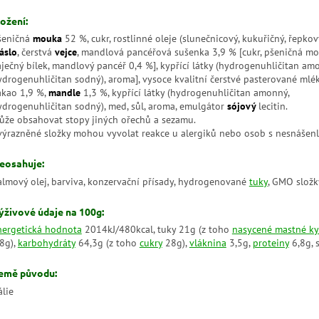
ložení:
šeničná
mouka
52 %, cukr, rostlinné oleje (slunečnicový, kukuřičný, řepkový
áslo
, čerstvá
vejce
, mandlová pancéřová sušenka 3,9 % [cukr, pšeničná mo
aječný bílek, mandlový pancéř 0,4 %], kypřící látky (hydrogenuhličitan am
ydrogenuhličitan sodný), aroma], vysoce kvalitní čerstvé pasterované mlé
akao 1,9 %,
mandle
1,3 %, kypřící látky (hydrogenuhličitan amonný,
ydrogenuhličitan sodný), med, sůl, aroma, emulgátor
sójový
lecitin.
ůže obsahovat stopy jiných ořechů a sezamu.
výrazněné složky mohou vyvolat reakce u alergiků nebo osob s nesnášenli
eosahuje:
almový olej, barviva, konzervační přísady, hydrogenované
tuky
, GMO složk
ýživové údaje na 100g:
nergetická hodnota
2014kJ/480kcal, tuky 21g (z toho
nasycené mastné ky
,8g),
karbohydráty
64,3g (z toho
cukry
28g),
vláknina
3,5g,
proteiny
6,8g, 
emě původu:
álie