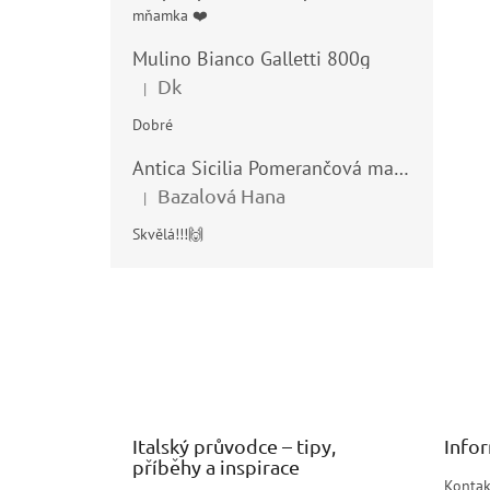
mňamka ❤️
Mulino Bianco Galletti 800g
Dk
|
Hodnocení produktu je 5 z 5 hvězdiček.
Dobré
Antica Sicilia Pomerančová marmeláda (Arance di Sicilia) 210g
Bazalová Hana
|
Hodnocení produktu je 5 z 5 hvězdiček.
Skvělá!!!🙌
Z
á
p
a
t
í
Italský průvodce – tipy,
Info
příběhy a inspirace
Kontak