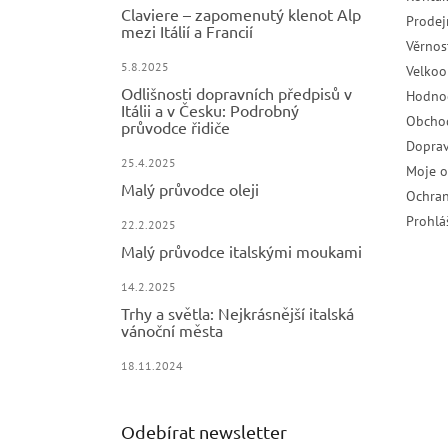
Claviere – zapomenutý klenot Alp
Prodej
mezi Itálií a Francií
Věrnos
5.8.2025
Velko
Odlišnosti dopravních předpisů v
Hodno
Itálii a v Česku: Podrobný
Obcho
průvodce řidiče
Doprav
25.4.2025
Moje 
Malý průvodce oleji
Ochran
Prohlá
22.2.2025
Malý průvodce italskými moukami
14.2.2025
Trhy a světla: Nejkrásnější italská
vánoční města
18.11.2024
Odebírat newsletter