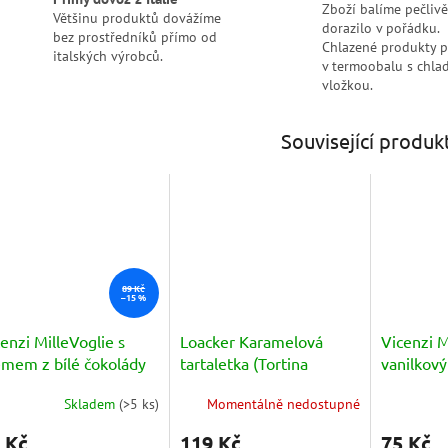
Zboží balíme pečlivě
Většinu produktů dovážíme
dorazilo v pořádku.
bez prostředníků přímo od
Chlazené produkty 
italských výrobců.
v termoobalu s chlad
vložkou.
Související produk
89 Kč
–15 %
enzi MilleVoglie s
Loacker Karamelová
Vicenzi M
émem z bílé čokolády
tartaletka (Tortina
vanilko
ema al late) 100g
caramel 3x21g) 63g
(crema di
Skladem
(
>5 ks
)
Momentálně nedostupné
měrné
5x25g) 1
Průměrné
nocení
hodnocení
 Kč
119 Kč
75 Kč
duktu
produktu