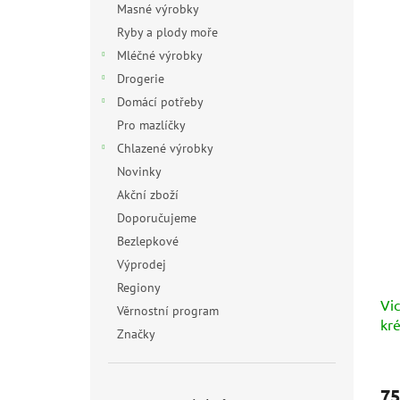
Masné výrobky
Ryby a plody moře
Mléčné výrobky
Drogerie
Domácí potřeby
Pro mazlíčky
Chlazené výrobky
Novinky
Akční zboží
Doporučujeme
Bezlepkové
Výprodej
Regiony
Vic
Věrnostní program
kr
Značky
(cr
Prů
hod
75
pro