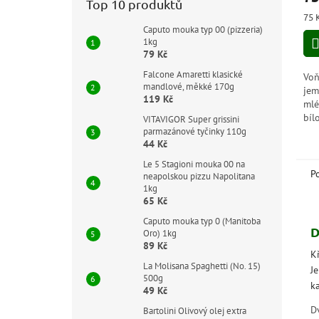
Top 10 produktů
je
Měr
75 
5,0
cen
Caputo mouka typ 00 (pizzeria)
z
1kg
5
79 Kč
hvě
Falcone Amaretti klasické
Voň
mandlové, měkké 170g
jem
119 Kč
mlé
bíl
VITAVIGOR Super grissini
vzn
parmazánové tyčinky 110g
44 Kč
Le 5 Stagioni mouka 00 na
P
neapolskou pizzu Napolitana
1kg
65 Kč
Caputo mouka typ 0 (Manitoba
D
Oro) 1kg
89 Kč
K
La Molisana Spaghetti (No. 15)
J
500g
ka
49 Kč
Dv
Bartolini Olivový olej extra