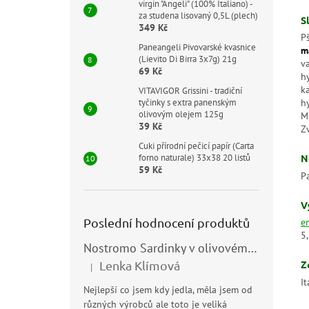
virgin "Angeli" (100% Italiano) -
za studena lisovaný 0,5L (plech)
S
349 Kč
P
Paneangeli Pivovarské kvasnice
m
(Lievito Di Birra 3x7g) 21g
v
69 Kč
h
k
VITAVIGOR Grissini - tradiční
tyčinky s extra panenským
h
olivovým olejem 125g
M
39 Kč
Z
Cuki přírodní pečicí papír (Carta
forno naturale) 33x38 20 listů
N
59 Kč
P
V
Poslední hodnocení produktů
e
5
Nostromo Sardinky v olivovém oleji (Sardine all’Olio di Oliva) 120g
Lenka Klímová
Z
|
Hodnocení produktu je 5 z 5 hvězdiček.
It
Nejlepší co jsem kdy jedla, měla jsem od
různých výrobců ale toto je veliká