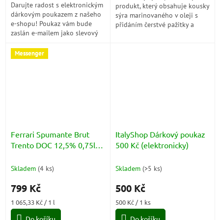
Darujte radost s elektronickým
produkt, který obsahuje kousky
dárkovým poukazem z našeho
sýra marinovaného v oleji s
e-shopu! Poukaz vám bude
přidáním čerstvé pažitky a
zaslán e-mailem jako slevový
cibule. Je vhodný jako chuťová
kód, který lze snadno uplatnit
přísada k různým jídlům, jako...
při nákupu. Při objednávce...
Messenger
Ferrari Spumante Brut
ItalyShop Dárkový poukaz
Trento DOC 12,5% 0,75l
500 Kč (elektronicky)
BOX
Skladem
(
4 ks
)
Skladem
(
>5 ks
)
799 Kč
500 Kč
Měrná
Měrná
1 065,33 Kč / 1 l
500 Kč / 1 ks
cena:
cena:
Do košíku
Do košíku