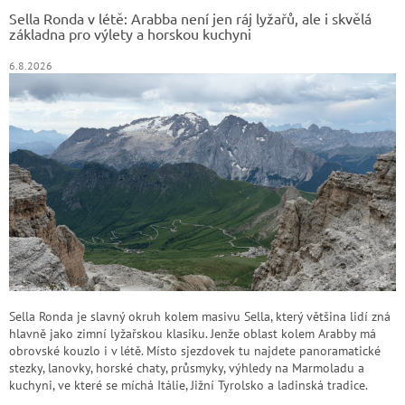
t
Sella Ronda v létě: Arabba není jen ráj lyžařů, ale i skvělá
í
základna pro výlety a horskou kuchyni
6.8.2026
Sella Ronda je slavný okruh kolem masivu Sella, který většina lidí zná
hlavně jako zimní lyžařskou klasiku. Jenže oblast kolem Arabby má
obrovské kouzlo i v létě. Místo sjezdovek tu najdete panoramatické
stezky, lanovky, horské chaty, průsmyky, výhledy na Marmoladu a
kuchyni, ve které se míchá Itálie, Jižní Tyrolsko a ladinská tradice.