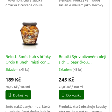
fíková hořčičná a sladká
e-shopu! Poukaz vám bude
omáčka z červené cibule
zaslán e-mailem jako slevový
kód, který lze snadno uplatnit
při nákupu. Při objednávce...
Belotti Směs hub s hříbky -
Belotti Sýr v olivovém oleji
Orcio (Funghi misti con
s chilli papričkou
porcini) 314ml
(Formaggio Al
Skladem
(
>5 ks
)
Skladem
(
>5 ks
)
Průměrné
Průměrné
Peperoncino) 314ml
hodnocení
hodnocení
189 Kč
245 Kč
produktu
produktu
je
je
Měrná
Měrná
60,19 Kč / 100 ml
78,03 Kč / 100 ml
5,0
5,0
cena:
cena:
z
z
Do košíku
Do košíku
5
5
hvězdiček.
hvězdiček.
Směs nakládaných hub, která
Produkt, který obsahuje kousky
obsahuje různé druhy hub. Je
sýra marinované v olivovém