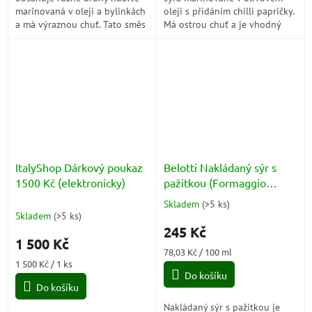
marinovaná v oleji a bylinkách
oleji s přidáním chilli papričky.
a má výraznou chuť. Tato směs
Má ostrou chuť a je vhodný
je ideální jako přísada do
jako chuťová přísada k různým
různých jídel, jako jsou...
jídlům, jako jsou těstoviny,...
ItalyShop Dárkový poukaz
Belotti Nakládaný sýr s
1500 Kč (elektronicky)
pažitkou (Formaggio
All'Erba Cipollina) 314ml
Skladem
(
>5 ks
)
Průměrné
Skladem
(
>5 ks
)
hodnocení
245 Kč
produktu
1 500 Kč
je
Měrná
78,03 Kč / 100 ml
5,0
Měrná
cena:
1 500 Kč / 1 ks
z
cena:
Do košíku
5
Do košíku
hvězdiček.
Nakládaný sýr s pažitkou je