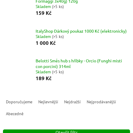
Formaggi 3x40g) 120g
Skladem
(
>5 ks
)
159 Kč
ItalyShop Dárkový poukaz 1000 Kč (elektronicky)
Skladem
(
>5 ks
)
1 000 Kč
Belotti Směs hub s hříbky - Orcio (Funghi misti
con porcini) 314ml
Skladem
(
>5 ks
)
189 Kč
Ř
a
Doporučujeme
Nejlevnější
Nejdražší
Nejprodávanější
z
e
Abecedně
n
í
Otevřít filtr