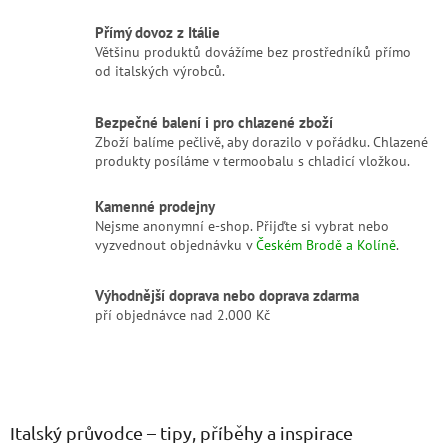
v
k
Přímý dovoz z Itálie
y
Většinu produktů dovážíme bez prostředníků přímo
v
od italských výrobců.
ý
p
i
Bezpečné balení i pro chlazené zboží
s
Zboží balíme pečlivě, aby dorazilo v pořádku. Chlazené
u
produkty posíláme v termoobalu s chladicí vložkou.
Kamenné prodejny
Nejsme anonymní e-shop. Přijďte si vybrat nebo
vyzvednout objednávku v
Českém Brodě a Kolíně
.
Výhodnější doprava nebo doprava zdarma
pří objednávce nad 2.000 Kč
Z
á
p
a
Italský průvodce – tipy, příběhy a inspirace