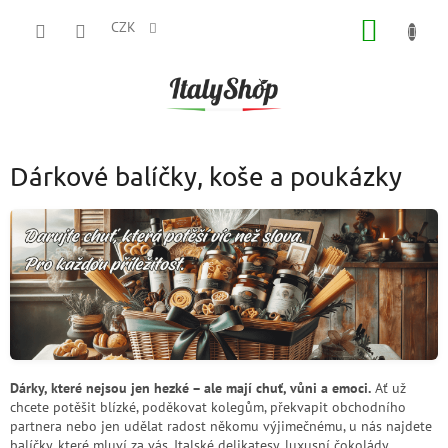
Přejít
NÁKUP
na
CZK
obsah
KOŠÍK
Dárkové balíčky, koše a poukázky
Dárky, které nejsou jen hezké – ale mají chuť, vůni a emoci.
Ať už
chcete potěšit blízké, poděkovat kolegům, překvapit obchodního
partnera nebo jen udělat radost někomu výjimečnému, u nás najdete
balíčky, které mluví za vás. Italské delikatesy, luxusní čokolády,