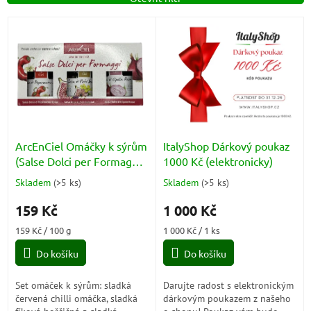
p
r
V
o
ý
d
p
u
i
k
s
t
p
ů
r
o
d
ArcEnCiel Omáčky k sýrům
ItalyShop Dárkový poukaz
u
(Salse Dolci per Formaggi
1000 Kč (elektronicky)
k
3x40g) 120g
Skladem
(
>5 ks
)
Skladem
(
>5 ks
)
Průměrné
Průměrné
t
hodnocení
hodnocení
ů
159 Kč
1 000 Kč
produktu
produktu
je
je
Měrná
Měrná
159 Kč / 100 g
1 000 Kč / 1 ks
5,0
5,0
cena:
cena:
z
z
Do košíku
Do košíku
5
5
hvězdiček.
hvězdiček.
Set omáček k sýrům: sladká
Darujte radost s elektronickým
červená chilli omáčka, sladká
dárkovým poukazem z našeho