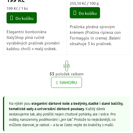
je
Měrná
255,10 Kč / 100 g
5,0
Měrná
cena:
199 Kč / 1 ks
z
cena:
Do košíku
5
Do košíku
hvězdiček.
Pralinka plněná sýrovým
Elegantní bonboniéra
krémem (Pralina ripiena con
ItalyShop plná ručně
Formaggio in crema) .Balení
vyráběných pralinek promění
obsahuje 3 ks pralinek.
každou chvíli v malý svátek.
Každý kousek ukrývá jinou
chuťovou kombinaci – od
S
pistácie a kávy až po ovocné...
1
5
t
r
53
položek celkem
O
á
v
NAHORU
n
l
k
o
á
v
d
á
Na výběr jsou
elegantní dárkové koše a bedýnky, sladké i slané balíčky,
a
n
tematické sady a univerzální dárkové poukazy.
Každý dárek
c
í
sestavujeme tak, aby potěšil nejen chuťové pohárky, ale i srdce. Pro
í
svátky, narozeniny, poděkování i „jen tak“. Protože to nejkrásnější, co
p
můžete darovat, je radost – a ta se často vejde do krabičky s mašlí.
r