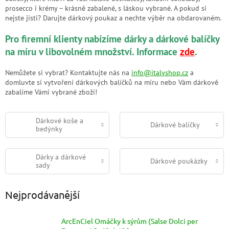
prosecco i krémy – krásně zabalené, s láskou vybrané. A pokud si
nejste jisti? Darujte dárkový poukaz a nechte výběr na obdarovaném.
Pro firemní klienty nabízíme dárky a dárkové balíčky
na míru v libovolném množství. Informace
zde
.
Nemůžete si vybrat? Kontaktujte nás na
info@italyshop.cz
a
domluvte si vytvoření dárkových balíčků na míru nebo Vám dárkově
zabalíme Vámi vybrané zboží!
Dárkové koše a
Dárkové balíčky
bedýnky
Dárky a dárkové
Dárkové poukázky
sady
Nejprodávanější
ArcEnCiel Omáčky k sýrům (Salse Dolci per