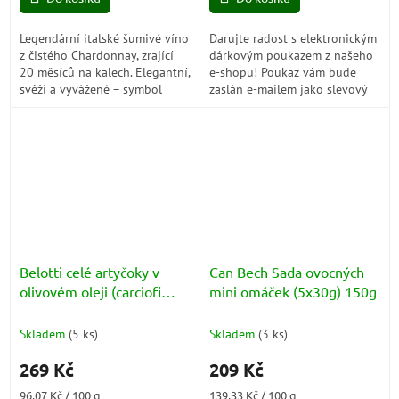
Legendární italské šumivé víno
Darujte radost s elektronickým
z čistého Chardonnay, zrající
dárkovým poukazem z našeho
20 měsíců na kalech. Elegantní,
e-shopu! Poukaz vám bude
svěží a vyvážené – symbol
zaslán e-mailem jako slevový
kvality a tradice Ferrari Trento.
kód, který lze snadno uplatnit
při nákupu. Při objednávce...
Belotti celé artyčoky v
Can Bech Sada ovocných
olivovém oleji (carciofi
mini omáček (5x30g) 150g
interi) 314ml
Skladem
(
5 ks
)
Skladem
(
3 ks
)
269 Kč
209 Kč
Měrná
Měrná
96,07 Kč / 100 g
139,33 Kč / 100 g