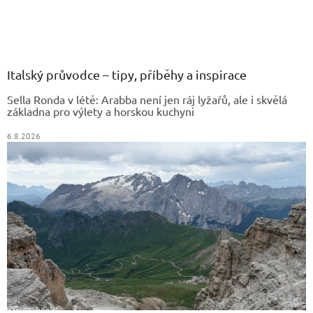
Z
á
p
a
Italský průvodce – tipy, příběhy a inspirace
t
Sella Ronda v létě: Arabba není jen ráj lyžařů, ale i skvělá
í
základna pro výlety a horskou kuchyni
6.8.2026