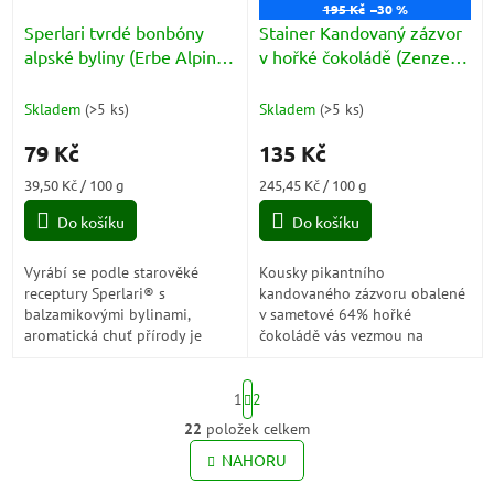
195 Kč
–30 %
Sperlari tvrdé bonbóny
Stainer Kandovaný zázvor
alpské byliny (Erbe Alpine)
v hořké čokoládě (Zenzero
200g
Candito) 55g
Skladem
(
>5 ks
)
Skladem
(
>5 ks
)
79 Kč
135 Kč
Měrná
Měrná
39,50 Kč / 100 g
245,45 Kč / 100 g
cena:
cena:
Do košíku
Do košíku
Vyrábí se podle starověké
Kousky pikantního
receptury Sperlari® s
kandovaného zázvoru obalené
balzamikovými bylinami,
v sametové 64% hořké
aromatická chuť přírody je
čokoládě vás vezmou na
uzavřena ve vynikajících
sladko-pálivou cestu do srdce
bonbónech s výtažky ze 7
Itálie. Nejprve ucítíte intenzivní
S
různých alpských bylin.
čokoládu, vzápětí se...
1
2
t
r
22
položek celkem
O
á
v
NAHORU
n
l
k