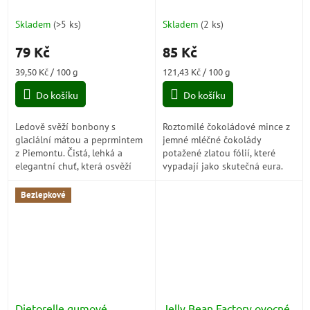
200g
Euro) 70g
Skladem
(
>5 ks
)
Skladem
(
2 ks
)
79 Kč
85 Kč
Měrná
Měrná
39,50 Kč / 100 g
121,43 Kč / 100 g
cena:
cena:
Do košíku
Do košíku
Ledově svěží bonbony s
Roztomilé čokoládové mince z
glaciální mátou a peprmintem
jemné mléčné čokolády
z Piemontu. Čistá, lehká a
potažené zlatou fólií, které
elegantní chuť, která osvěží
vypadají jako skutečná eura.
dech i mysl během pár vteřin.
Oblíbená italská klasika, která
přináší radost dětem i
Bezlepkové
dospělým –...
Dietorelle gumové
Jelly Bean Factory ovocné