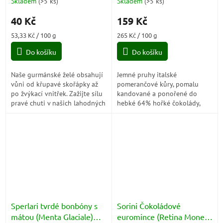
Skladem
(
>5 ks
)
Skladem
(
>5 ks
)
40 Kč
159 Kč
Měrná
Měrná
53,33 Kč / 100 g
265 Kč / 100 g
cena:
cena:
Do košíku
Do košíku
Naše gurmánské želé obsahují
Jemné pruhy italské
vůni od křupavé skořápky až
pomerančové kůry, pomalu
po žvýkací vnitřek. Zažijte sílu
kandované a ponořené do
pravé chuti v našich lahodných
hebké 64% hořké čokolády,
fazolích a v životě. S hrdostí
tvoří kombinaci, která voní
můžeme...
sluncem a vykouzlí radost na
první sousto. Sladká...
Sperlari tvrdé bonbóny s
Sorini Čokoládové
mátou (Menta Glaciale)
euromince (Retina Monete