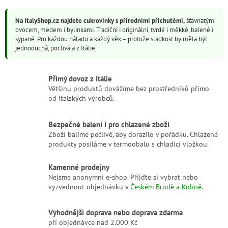
o
á
v
d
á
Na ItalyShop.cz najdete cukrovinky s přírodními příchutěmi,
šťavnatým
a
n
ovocem, medem i bylinkami. Tradiční i originální, tvrdé i měkké, balené i
c
í
sypané. Pro každou náladu a každý věk – protože sladkost by měla být
í
jednoduchá, poctivá a z Itálie.
p
r
v
Přímý dovoz z Itálie
k
Většinu produktů dovážíme bez prostředníků přímo
y
od italských výrobců.
v
ý
p
Bezpečné balení i pro chlazené zboží
i
Zboží balíme pečlivě, aby dorazilo v pořádku. Chlazené
s
produkty posíláme v termoobalu s chladicí vložkou.
u
Kamenné prodejny
Nejsme anonymní e-shop. Přijďte si vybrat nebo
vyzvednout objednávku v
Českém Brodě a Kolíně
.
Výhodnější doprava nebo doprava zdarma
pří objednávce nad 2.000 Kč