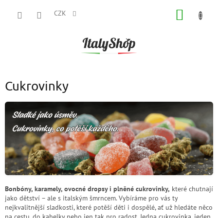
Přejít
NÁKUP
na
CZK
obsah
KOŠÍK
Cukrovinky
Bonbóny, karamely, ovocné dropsy i plněné cukrovinky,
které chutnají
jako dětství – ale s italským šmrncem. Vybíráme pro vás ty
nejkvalitnější sladkosti, které potěší děti i dospělé, ať už hledáte něco
na cestu, do kabelky nebo jen tak pro radost. Jedna cukrovinka, jeden