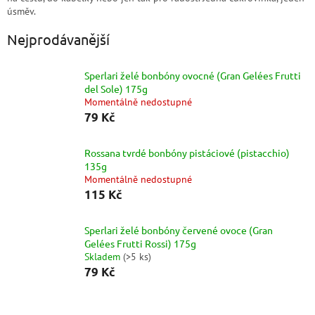
úsměv.
Nejprodávanější
Sperlari želé bonbóny ovocné (Gran Gelées Frutti
del Sole) 175g
Momentálně nedostupné
79 Kč
Rossana tvrdé bonbóny pistáciové (pistacchio)
135g
Momentálně nedostupné
115 Kč
Sperlari želé bonbóny červené ovoce (Gran
Gelées Frutti Rossi) 175g
Skladem
(
>5 ks
)
79 Kč
Ř