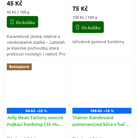
45 Kč
produktu
75 Kč
je
Měrná
45 Kč / 100 g
5,0
cena:
Měrná
100 Kč / 100 g
z
Do košíku
cena:
5
Do košíku
hvězdiček.
Karamelově jemná, mléčná a
Jahodové gumové bonbóny
neodolatelně sladká – Lattelah
je klasická pochoutka, která
probouzí nostalgii i radost. Pro
chvíle, kdy si chceš dopřát něco
opravdu dobrého.
Bezlepkové
50 Kč
–20 %
195 Kč
–18 %
Jelly Bean Factory ovocné
Stainer Kandovaná
žvýkací bonbóny (36 Huge
pomerančová kůra v hořké
Flavours) 75g
čokoládě (Scorzette di
Arance) 60g