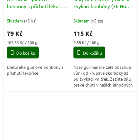
bonbóny s příchutí lékořice
žvýkací bonbóny (36 Huge
70g
Flavours) 200g
Skladem
(
>5 ks
)
Skladem
(
>5 ks
)
79 Kč
115 Kč
Měrná
Měrná
105,33 Kč / 100 g
9,58 Kč / 100 g
cena:
cena:
Do košíku
Do košíku
Dietorelle gumové bonbóny s
Naše gurmánské želé obsahují
příchutí lékořice
vůni od křupavé skořápky až
po žvýkací vnitřek. Zažijte sílu
pravé chuti v našich lahodných
fazolích a v životě. S hrdostí
můžeme...