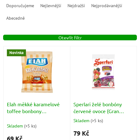
a
Doporučujeme
Nejlevnější
Nejdražší
Nejprodávanější
z
e
Abecedně
n
í
Otevřít filtr
p
r
V
o
Novinka
ý
d
p
u
i
k
s
t
p
ů
r
o
d
Elah měkké karamelové
Sperlari želé bonbóny
u
toffee bonbony
červené ovoce (Gran
k
(Kremcaramel Toffé) 100g
Gelées Frutti Rossi) 175g
Skladem
(
>5 ks
)
Průměrné
t
Skladem
(
>5 ks
)
hodnocení
ů
79 Kč
produktu
69 Kč
je