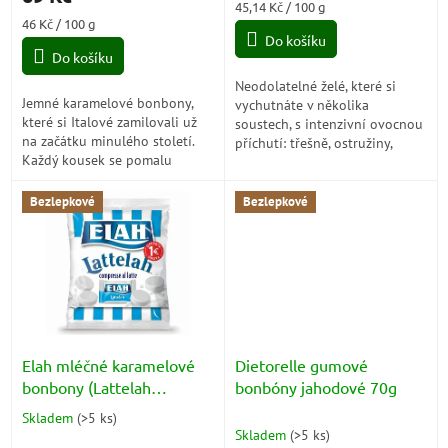
Měrná
45,14 Kč / 100 g
5,0
Měrná
cena:
46 Kč / 100 g
z
cena:
Do košíku
5
Do košíku
hvězdiček.
Neodolatelné želé, které si
Jemné karamelové bonbony,
vychutnáte v několika
které si Italové zamilovali už
soustech, s intenzivní ovocnou
na začátku minulého století.
příchutí: třešně, ostružiny,
Každý kousek se pomalu
maliny a lesní jahody, pro
rozplývá na jazyku a vrací
neuvěřitelnou explozi chuti ve
vzpomínky na poctivé
všech...
Bezlepkové
Bezlepkové
cukrovinky z dob,...
Elah mléčné karamelové
Dietorelle gumové
bonbony (Lattelah
bonbóny jahodové 70g
Caramelle) 100g
Skladem
(
>5 ks
)
Průměrné
Skladem
(
>5 ks
)
hodnocení