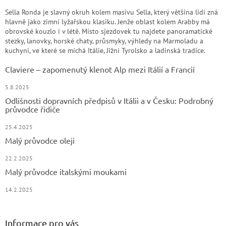
Sella Ronda je slavný okruh kolem masivu Sella, který většina lidí zná
hlavně jako zimní lyžařskou klasiku. Jenže oblast kolem Arabby má
obrovské kouzlo i v létě. Místo sjezdovek tu najdete panoramatické
stezky, lanovky, horské chaty, průsmyky, výhledy na Marmoladu a
kuchyni, ve které se míchá Itálie, Jižní Tyrolsko a ladinská tradice.
Claviere – zapomenutý klenot Alp mezi Itálií a Francií
5.8.2025
Odlišnosti dopravních předpisů v Itálii a v Česku: Podrobný
průvodce řidiče
25.4.2025
Malý průvodce oleji
22.2.2025
Malý průvodce italskými moukami
14.2.2025
Informace pro vás