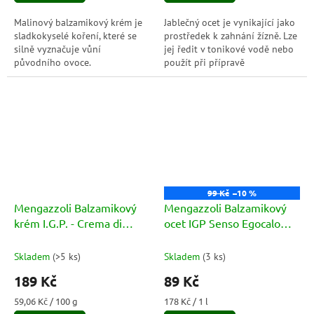
5
5
hvězdiček.
hvězdiček.
Malinový balzamikový krém je
Jablečný ocet je vynikající jako
sladkokyselé koření, které se
prostředek k zahnání žízně. Lze
silně vyznačuje vůní
jej ředit v tonikové vodě nebo
původního ovoce.
použít při přípravě
nealkoholických a
nealkoholických nápojů.
Konzumace...
99 Kč
–10 %
Mengazzoli Balzamikový
Mengazzoli Balzamikový
krém I.G.P. - Crema di
ocet IGP Senso Egocalo
Balsamico di Modena 320g
Verde (Aceto Balsamico di
Modena) 500ml
Skladem
(
>5 ks
)
Skladem
(
3 ks
)
189 Kč
89 Kč
Měrná
Měrná
59,06 Kč / 100 g
178 Kč / 1 l
cena:
cena: