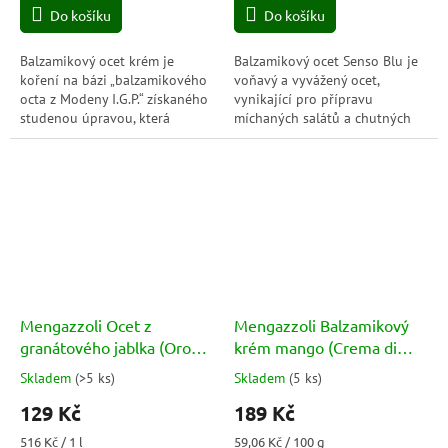
Do košíku
Do košíku
Balzamikový ocet krém je
Balzamikový ocet Senso Blu je
koření na bázi „balzamikového
voňavý a vyvážený ocet,
octa z Modeny I.G.P.“ získaného
vynikající pro přípravu
studenou úpravou, která
míchaných salátů a chutných
zabraňuje karbonizaci cukrů.
zálivek se solí, olejem a
Výběr ingrediencí je pečlivý a...
příchutěmi. Je to organický
produkt, a proto...
Mengazzoli Ocet z
Mengazzoli Balzamikový
granátového jablka (Oro
krém mango (Crema di
Aceto di melograno
Balsamico Mango) 320g
Skladem
(
>5 ks
)
Skladem
(
5 ks
)
Průměrné
Průměrné
biologico) BIO 250ml
hodnocení
hodnocení
129 Kč
189 Kč
produktu
produktu
je
je
Měrná
Měrná
516 Kč / 1 l
59,06 Kč / 100 g