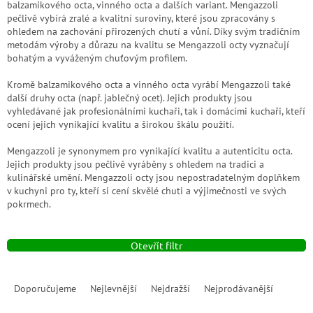
balzamikového octa, vinného octa a dalších variant. Mengazzoli
pečlivě vybírá zralé a kvalitní suroviny, které jsou zpracovány s
ohledem na zachování přirozených chutí a vůní. Díky svým tradičním
metodám výroby a důrazu na kvalitu se Mengazzoli octy vyznačují
bohatým a vyváženým chuťovým profilem.
Kromě balzamikového octa a vinného octa vyrábí Mengazzoli také
další druhy octa (např. jablečný ocet). Jejich produkty jsou
vyhledávané jak profesionálními kuchaři, tak i domácími kuchaři, kteří
ocení jejich vynikající kvalitu a širokou škálu použití.
Mengazzoli je synonymem pro vynikající kvalitu a autenticitu octa.
Jejich produkty jsou pečlivě vyráběny s ohledem na tradici a
kulinářské umění. Mengazzoli octy jsou nepostradatelným doplňkem
v kuchyni pro ty, kteří si cení skvělé chuti a výjimečnosti ve svých
pokrmech.
Otevřít filtr
Ř
a
Doporučujeme
Nejlevnější
Nejdražší
Nejprodávanější
z