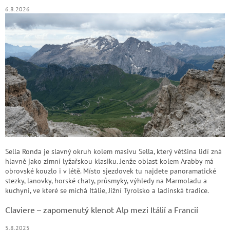
y
6.8.2026
v
ý
p
i
s
u
Sella Ronda je slavný okruh kolem masivu Sella, který většina lidí zná
hlavně jako zimní lyžařskou klasiku. Jenže oblast kolem Arabby má
obrovské kouzlo i v létě. Místo sjezdovek tu najdete panoramatické
stezky, lanovky, horské chaty, průsmyky, výhledy na Marmoladu a
kuchyni, ve které se míchá Itálie, Jižní Tyrolsko a ladinská tradice.
Claviere – zapomenutý klenot Alp mezi Itálií a Francií
5.8.2025