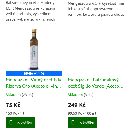
Balzamikový ocet z Modeny
Mengazzoli s 6,5% kyselostí má
I.G.P. Mengazzoli je výrazem
lehkou vůni doprovázenou
velké hodnoty, výsledkem
jemnou, kulatou a jasnou chutí.
práce, výběru surovin, jejich
Vyrábí se podle osvědčené
přeměny a zušlechťování.
tradice Acetificio Mengazzoli
z...
85 Kč
–11 %
Mengazzoli Vinný ocet bílý
Mengazzoli Balzamikový
Riserva Oro (Aceto di vino
ocet Sigillo Verde (Aceto
bianco) 500ml
Balsamico di Modena) BIO
Skladem
(
>5 ks
)
Skladem
(
5 ks
)
Průměrné
Průměrné
IGP 250ml
hodnocení
hodnocení
75 Kč
249 Kč
produktu
produktu
je
je
Měrná
Měrná
150 Kč / 1 l
99,60 Kč / 100 ml
5,0
5,0
cena:
cena:
Do košíku
Do košíku
z
z
5
5