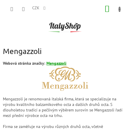
Přejít
NÁKUP
na
CZK
obsah
KOŠÍK
Mengazzoli
Webová stránka značky:
Mengazzoli
Mengazzoli je renomovaná italská firma, která se specializuje na
výrobu kvalitního balzamikového octa a dalších druhů octa. S
dlouholetou tradicí a pečlivým výběrem surovin se Mengazzoli řadí
mezi přední výrobce octa na trhu.
Firma se zaměřuje na výrobu různých druhů octa, včetně