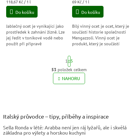
je
je
Měrná
Měrná
118,67 Kč / 1 l
69 Kč / 1 l
5,0
5,0
cena:
cena:
Do košíku
Do košíku
z
z
5
5
hvězdiček.
hvězdiček.
Jablečný ocet je vynikající jako
Bílý vinný ocet je ocet, který je
prostředek k zahnání žízně. Lze
součástí historie společnosti
jej ředit v tonikové vodě nebo
Mengazzoli. Vinný ocet je
použít při přípravě
produkt, který je součástí
nealkoholických a
historie společnosti
nealkoholických nápojů.
Mengazzoli. V 70. letech...
S
1
5
Konzumace...
t
r
53
položek celkem
O
á
v
NAHORU
n
l
k
o
á
v
Z
d
á
a
á
n
c
p
í
í
a
Italský průvodce – tipy, příběhy a inspirace
p
t
r
Sella Ronda v létě: Arabba není jen ráj lyžařů, ale i skvělá
í
v
základna pro výlety a horskou kuchyni
k