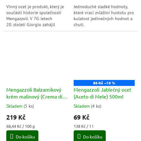
hvězdiček.
hvězdiček.
Vinný ocet je produkt, který je
Jednoduché sladké hodnoty,
součástí historie společnosti
které vrací zvláštní hustotu pro
Mengazzoli. V 70. letech
kulatost jedinečných hodnot a
20. století Giorgio zahájil
chutí.
novou výrobní linii s touto
značkou....
85 Kč
–18 %
Mengazzoli Balzamikový
Mengazzoli Jablečný ocet
krém malinový (Crema di
(Aceto di Mele) 500ml
Balsamico Lampone) 320g
Skladem
(
5 ks
)
Skladem
(
4 ks
)
Průměrné
Průměrné
hodnocení
hodnocení
219 Kč
69 Kč
produktu
produktu
je
je
Měrná
Měrná
68,44 Kč / 100 g
138 Kč / 1 l
5,0
5,0
cena:
cena:
Do košíku
Do košíku
z
z