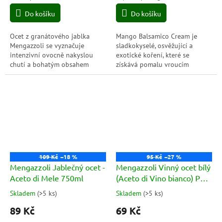
5,0
5,0
cena:
cena:
Do košíku
Do košíku
z
z
5
5
hvězdiček.
hvězdiček.
Ocet z granátového jablka
Mango Balsamico Cream je
Mengazzoli se vyznačuje
sladkokyselé, osvěžující a
intenzivní ovocně nakyslou
exotické koření, které se
chutí a bohatým obsahem
získává pomalu vroucím
kyseliny citronové, přírodní
vinným octem, mangovou
látky, která napomáhá dobrému
šťávou a hroznovou šťávou.
trávení....
Nechá se několik měsíců...
109 Kč
–18 %
95 Kč
–27 %
Mengazzoli Jablečný ocet -
Mengazzoli Vinný ocet bílý
Aceto di Mele 750ml
(Aceto di Vino bianco) PET
1l
Skladem
(
>5 ks
)
Skladem
(
>5 ks
)
Průměrné
Průměrné
hodnocení
hodnocení
89 Kč
69 Kč
produktu
produktu