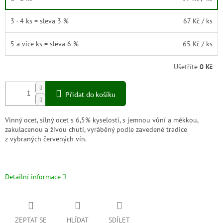
3 - 4 ks = sleva 3 %
67 Kč
/ ks
5 a více ks = sleva 6 %
65 Kč
/ ks
Ušetříte
0 Kč
Přidat do košíku
Vinný ocet, silný ocet s 6,5% kyselostí, s jemnou vůní a měkkou,
zakulacenou a živou chutí, vyráběný podle zavedené tradice
z vybraných červených vín.
Detailní informace
ZEPTAT SE
HLÍDAT
SDÍLET