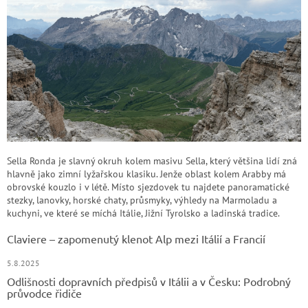
Sella Ronda je slavný okruh kolem masivu Sella, který většina lidí zná
hlavně jako zimní lyžařskou klasiku. Jenže oblast kolem Arabby má
obrovské kouzlo i v létě. Místo sjezdovek tu najdete panoramatické
stezky, lanovky, horské chaty, průsmyky, výhledy na Marmoladu a
kuchyni, ve které se míchá Itálie, Jižní Tyrolsko a ladinská tradice.
Claviere – zapomenutý klenot Alp mezi Itálií a Francií
5.8.2025
Odlišnosti dopravních předpisů v Itálii a v Česku: Podrobný
průvodce řidiče