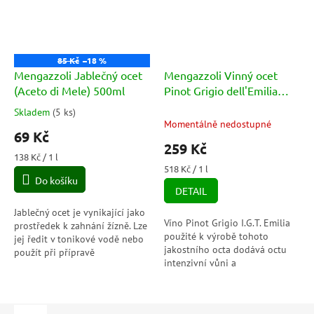
85 Kč
–18 %
Mengazzoli Jablečný ocet
Mengazzoli Vinný ocet
(Aceto di Mele) 500ml
Pinot Grigio dell'Emilia
I.G.P. - Aceto di Vino 500ml
Skladem
(
5 ks
)
Průměrné
Momentálně nedostupné
hodnocení
69 Kč
produktu
259 Kč
je
Měrná
138 Kč / 1 l
5,0
cena:
Měrná
518 Kč / 1 l
Do košíku
cena:
z
DETAIL
5
hvězdiček.
Jablečný ocet je vynikající jako
Víno Pinot Grigio I.G.T. Emilia
prostředek k zahnání žízně. Lze
použité k výrobě tohoto
jej ředit v tonikové vodě nebo
jakostního octa dodává octu
použít při přípravě
intenzivní vůni a
nealkoholických a
plnou chuť. Hodí se do
nealkoholických nápojů.
artyčokových nebo zelných
Konzumace...
salátů...