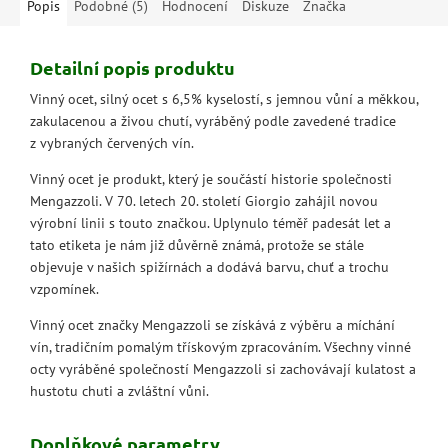
Popis
Podobné (5)
Hodnocení
Diskuze
Značka
Detailní popis produktu
Vinný ocet, silný ocet s 6,5% kyselostí, s jemnou vůní a měkkou,
zakulacenou a živou chutí, vyráběný podle zavedené tradice
z vybraných červených vín.
Vinný ocet je produkt, který je součástí historie společnosti
Mengazzoli. V 70. letech 20. století Giorgio zahájil novou
výrobní linii s touto značkou. Uplynulo téměř padesát let a
tato etiketa je nám již důvěrně známá, protože se stále
objevuje v našich spižírnách a dodává barvu, chuť a trochu
vzpomínek.
Vinný ocet značky Mengazzoli se získává z výběru a míchání
vín, tradičním pomalým třískovým zpracováním. Všechny vinné
octy vyráběné společností Mengazzoli si zachovávají kulatost a
hustotu chuti a zvláštní vůni.
Doplňkové parametry