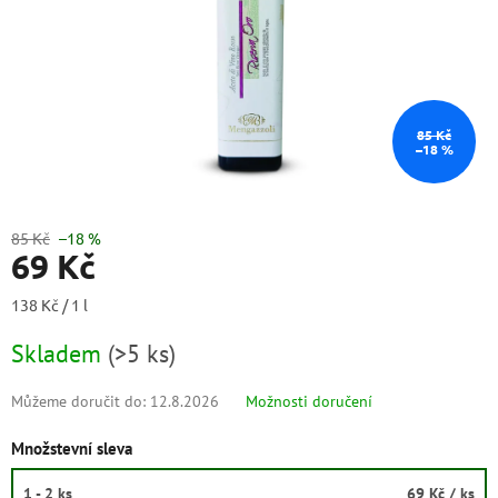
85 Kč
–18 %
85 Kč
–18 %
69 Kč
Měrná
138 Kč / 1 l
cena:
Skladem
(
>5 ks
)
Můžeme doručit do:
12.8.2026
Možnosti doručení
Množstevní sleva
1 - 2 ks
69 Kč
/ ks