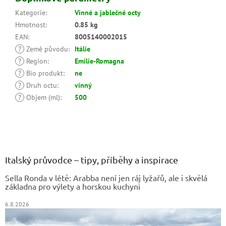
Kategorie
:
Vinné a jablečné octy
Hmotnost
:
0.85 kg
EAN
:
8005140002015
?
Země původu
:
Itálie
?
Region
:
Emilie-Romagna
?
Bio produkt
:
ne
?
Druh octu
:
vinný
?
Objem (ml)
:
500
Z
á
p
a
Italský průvodce – tipy, příběhy a inspirace
t
Sella Ronda v létě: Arabba není jen ráj lyžařů, ale i skvělá
í
základna pro výlety a horskou kuchyni
6.8.2026