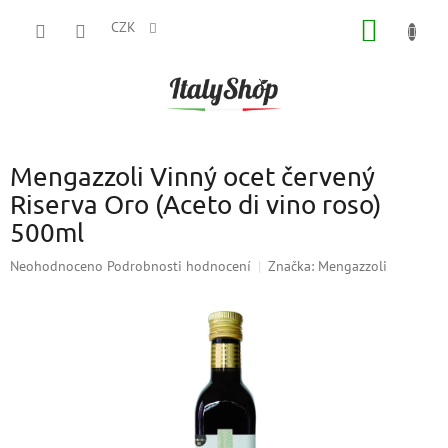
Přejít
NÁKUP
na
CZK
obsah
KOŠÍK
Mengazzoli Vinný ocet červený
Riserva Oro (Aceto di vino roso)
500ml
Průměrné
Neohodnoceno
Podrobnosti hodnocení
Značka:
Mengazzoli
hodnocení
produktu
je
0,0
z
5
hvězdiček.