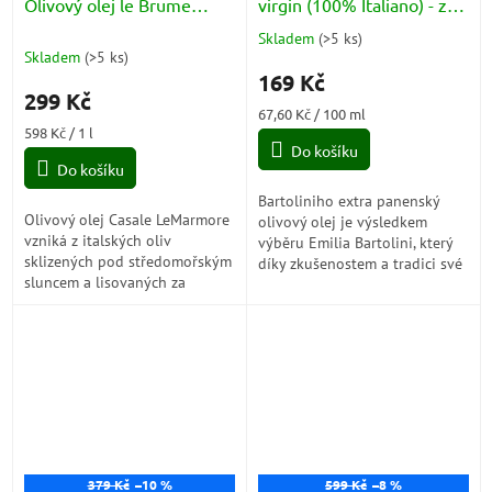
Olivový olej le Brume
virgin (100% Italiano) - za
(Extra Virgin 100% Italia)
studena lisovaný 250ml
Skladem
(
>5 ks
)
Průměrné
0.5l
Classico
Skladem
(
>5 ks
)
hodnocení
169 Kč
produktu
299 Kč
je
Měrná
67,60 Kč / 100 ml
5,0
Měrná
cena:
598 Kč / 1 l
z
cena:
Do košíku
5
Do košíku
hvězdiček.
Bartoliniho extra panenský
Olivový olej Casale LeMarmore
olivový olej je výsledkem
vzniká z italských oliv
výběru Emilia Bartolini, který
sklizených pod středomořským
díky zkušenostem a tradici své
sluncem a lisovaných za
rodiny (od roku 1850)
studena podle tradičních
vyhledává a vybírá nejlepší
postupů předávaných po
olivy. Ruční...
generace. Intenzivně...
379 Kč
–10 %
599 Kč
–8 %