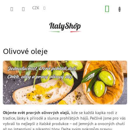
Přejít
NÁKUP
na
CZK
obsah
KOŠÍK
Olivové oleje
Objevte svět pravých olivových olejů,
kde se každá kapka rodí z
tradice, lásky k přírodě a slunce prohřátých hájů. Pečlivě jsme pro vás
vybrali to nejlepší z italské produkce – od jemných a ovocných chutí
až po intenzivní a pikantní tóny. Dejte svým pokrmům pravou