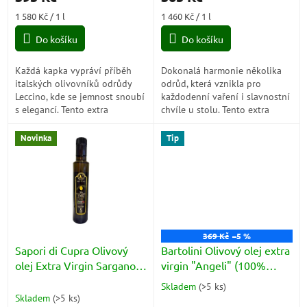
Měrná
Měrná
1 580 Kč / 1 l
1 460 Kč / 1 l
cena:
cena:
Do košíku
Do košíku
Každá kapka vypráví příběh
Dokonalá harmonie několika
italských olivovníků odrůdy
odrůd, která vznikla pro
Leccino, kde se jemnost snoubí
každodenní vaření i slavnostní
s elegancí. Tento extra
chvíle u stolu. Tento extra
panenský olivový olej (s
panenský olivový olej ze 100 %
aciditou 0,19 %) okouzlí tóny
italských oliv a aciditou 0,22
Novinka
Tip
lískových...
%...
369 Kč
–5 %
Sapori di Cupra Olivový
Bartolini Olivový olej extra
olej Extra Virgin Sargano
virgin "Angeli" (100%
láhev 250ml
Italiano) - za studena
Skladem
(
>5 ks
)
Průměrné
lisovaný 0,5L (plech)
Skladem
(
>5 ks
)
hodnocení