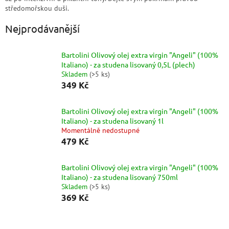
středomořskou duši.
Nejprodávanější
Bartolini Olivový olej extra virgin "Angeli" (100%
Italiano) - za studena lisovaný 0,5L (plech)
Skladem
(
>5 ks
)
349 Kč
Bartolini Olivový olej extra virgin "Angeli" (100%
Italiano) - za studena lisovaný 1l
Momentálně nedostupné
479 Kč
Bartolini Olivový olej extra virgin "Angeli" (100%
Italiano) - za studena lisovaný 750ml
Skladem
(
>5 ks
)
369 Kč
Ř