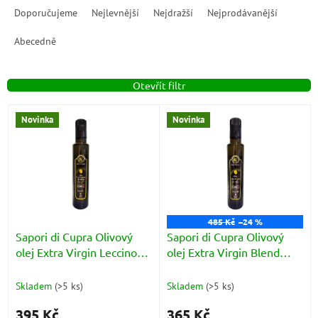
a
Doporučujeme
Nejlevnější
Nejdražší
Nejprodávanější
z
e
Abecedně
n
í
Otevřít filtr
p
r
V
o
Novinka
Novinka
ý
d
p
u
i
k
s
t
p
ů
r
o
485 Kč
–24 %
d
Sapori di Cupra Olivový
Sapori di Cupra Olivový
u
olej Extra Virgin Leccino
olej Extra Virgin Blend
k
láhev 250ml
E.V.O. láhev 250ml
t
Skladem
(
>5 ks
)
Skladem
(
>5 ks
)
ů
395 Kč
365 Kč