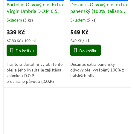
Bartolini Olivový olej Extra
Desantis Olivový olej extra
Virgin Umbria D.O.P. 0,5l
panenský (100% italiano)
1l
Skladem
(
3 ks
)
Skladem
(
5 ks
)
Průměrné
Průměrné
hodnocení
hodnocení
339 Kč
549 Kč
produktu
produktu
je
je
Měrná
Měrná
67,80 Kč / 100 ml
549 Kč / 1 l
5,0
5,0
cena:
cena:
z
z
Do košíku
Do košíku
5
5
hvězdiček.
hvězdiček.
Frantoio Bartolini vyrábí tento
Desantis extra panenský
olej a jeho kvalita je zajištěna
olivový olej vyráběný 100% z
známkou D.O.P.
italských oliv
o ochraně původu (D.O.P.)
Umbria, Colli Assisi –
Spoleto.Specifikace produkce
zaručuje, že se...