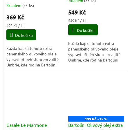
Skladem
(
>5 ks
)
Průměrné
lisovaný 750ml
lisovaný 1L (
Skladem
(
>5 ks
)
hodnocení
549 Kč
produktu
369 Kč
je
Měrná
549 Kč / 1 l
5,0
Měrná
cena:
492 Kč / 1 l
z
cena:
Do košíku
5
Do košíku
hvězdiček.
Každá kapka tohoto extra
Každá kapka tohoto extra
panenského olivového oleje
panenského olivového oleje
vypráví příběh sluncem zalité
vypráví příběh sluncem zalité
Umbrie, kde rodina Bartolini
Umbrie, kde rodina Bartolini
po generace pečuje o své
po generace pečuje o své
olivové háje s láskou a
olivové háje s láskou a
respektem k...
respektem k...
199 Kč
–15 %
Casale Le Marmone
Bartolini Olivový olej extra