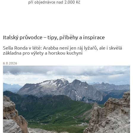
pří objednávce nad 2.000 Kč
Z
á
p
a
Italský průvodce – tipy, příběhy a inspirace
t
Sella Ronda v létě: Arabba není jen ráj lyžařů, ale i skvělá
í
základna pro výlety a horskou kuchyni
6.8.2026