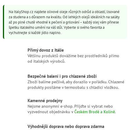
o
á
v
d
á
Na ItalyShop.cz najdete olivové oleje různých odrůd a oblastí, lisované
a
n
za studena a s důrazem na kvalitu. Od lehkých olejů ideálních na saláty
c
í
až po plné chutě vhodné k pečení a grilování – každý olej vám přinese
í
špetku italského umění na váš stůl. Vyberte si svého favorita a
p
vychutnejte si každé jídlo naplno.
r
v
k
Přímý dovoz z Itálie
y
Většinu produktů dovážíme bez prostředníků přímo
v
od italských výrobců.
ý
p
i
Bezpečné balení i pro chlazené zboží
s
Zboží balíme pečlivě, aby dorazilo v pořádku. Chlazené
u
produkty posíláme v termoobalu s chladicí vložkou.
Kamenné prodejny
Nejsme anonymní e-shop. Přijďte si vybrat nebo
vyzvednout objednávku v
Českém Brodě a Kolíně
.
Výhodnější doprava nebo doprava zdarma