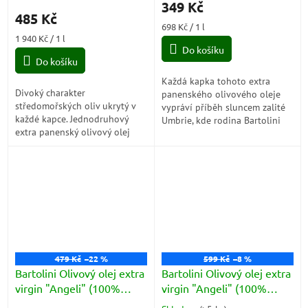
349 Kč
produktu
485 Kč
je
Měrná
698 Kč / 1 l
5,0
Měrná
cena:
1 940 Kč / 1 l
z
cena:
Do košíku
5
Do košíku
hvězdiček.
Každá kapka tohoto extra
Divoký charakter
panenského olivového oleje
středomořských oliv ukrytý v
vypráví příběh sluncem zalité
každé kapce. Jednodruhový
Umbrie, kde rodina Bartolini
extra panenský olivový olej
po generace pečuje o své
Sargano zaujme intenzivní
olivové háje s láskou a
vůní zelených rajčat, artyčoků a
respektem k...
bylinek, výraznou...
479 Kč
–22 %
599 Kč
–8 %
Bartolini Olivový olej extra
Bartolini Olivový olej extra
virgin "Angeli" (100%
virgin "Angeli" (100%
Italiano) - za studena
Italiano) - za studena