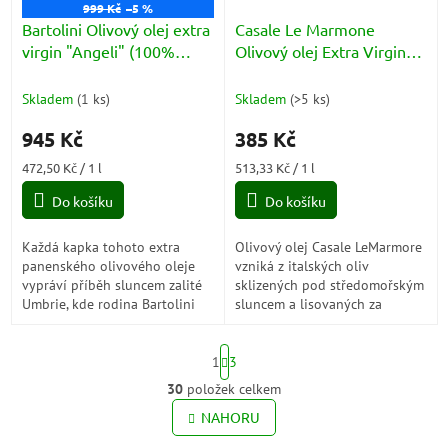
999 Kč
–5 %
Bartolini Olivový olej extra
Casale Le Marmone
virgin "Angeli" (100%
Olivový olej Extra Virgin
Italiano) bag in box 2l
100% Italia 0.75l
Skladem
(
1 ks
)
Skladem
(
>5 ks
)
945 Kč
385 Kč
Měrná
Měrná
472,50 Kč / 1 l
513,33 Kč / 1 l
cena:
cena:
Do košíku
Do košíku
Každá kapka tohoto extra
Olivový olej Casale LeMarmore
panenského olivového oleje
vzniká z italských oliv
vypráví příběh sluncem zalité
sklizených pod středomořským
Umbrie, kde rodina Bartolini
sluncem a lisovaných za
po generace pečuje o své
studena podle tradičních
olivové háje s láskou a
postupů předávaných po
S
respektem k...
generace. Intenzivně...
1
3
t
r
30
položek celkem
O
á
v
NAHORU
n
l
k