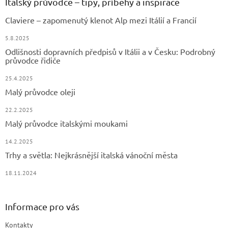
a
Italský průvodce – tipy, příběhy a inspirace
t
Claviere – zapomenutý klenot Alp mezi Itálií a Francií
í
5.8.2025
Odlišnosti dopravních předpisů v Itálii a v Česku: Podrobný
průvodce řidiče
25.4.2025
Malý průvodce oleji
22.2.2025
Malý průvodce italskými moukami
14.2.2025
Trhy a světla: Nejkrásnější italská vánoční města
18.11.2024
Informace pro vás
Kontakty