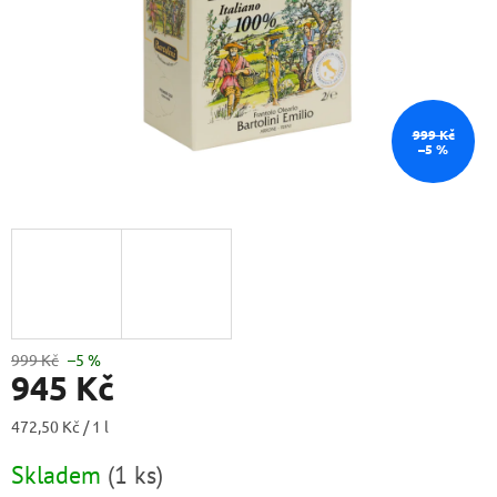
999 Kč
–5 %
999 Kč
–5 %
945 Kč
Měrná
472,50 Kč / 1 l
cena:
Skladem
(
1 ks
)