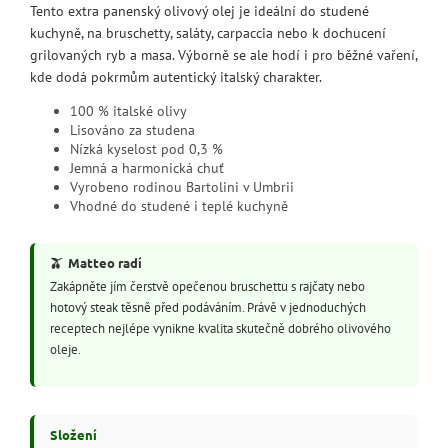
Tento extra panenský olivový olej je ideální do studené
kuchyně, na bruschetty, saláty, carpaccia nebo k dochucení
grilovaných ryb a masa. Výborně se ale hodí i pro běžné vaření,
kde dodá pokrmům autentický italský charakter.
100 % italské olivy
Lisováno za studena
Nízká kyselost pod 0,3 %
Jemná a harmonická chuť
Vyrobeno rodinou Bartolini v Umbrii
Vhodné do studené i teplé kuchyně
🫒
Matteo radí
Zakápněte jím čerstvě opečenou bruschettu s rajčaty nebo
hotový steak těsně před podáváním. Právě v jednoduchých
receptech nejlépe vynikne kvalita skutečně dobrého olivového
oleje.
Složení