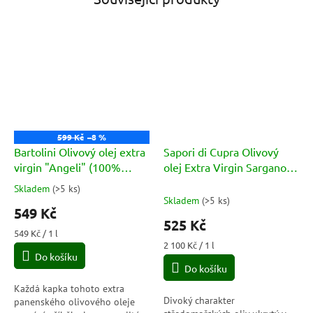
599 Kč
–8 %
Bartolini Olivový olej extra
Sapori di Cupra Olivový
virgin "Angeli" (100%
olej Extra Virgin Sargano
Italiano) - za studena
karafa 250ml
Skladem
(
>5 ks
)
Průměrné
lisovaný 1L (
Skladem
(
>5 ks
)
hodnocení
549 Kč
produktu
525 Kč
je
Měrná
549 Kč / 1 l
5,0
cena:
Měrná
2 100 Kč / 1 l
Do košíku
cena:
z
Do košíku
5
hvězdiček.
Každá kapka tohoto extra
Divoký charakter
panenského olivového oleje