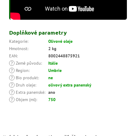
Doplňkové parametry
Kategorie
:
Olivové oleje
Hmotnost
:
2 kg
EAN
:
8002448875921
?
Země původu
:
Itálie
?
Region
:
Umbrie
?
Bio produkt
:
ne
?
Druh oleje
:
olivový extra panenský
?
Extra panenské
:
ano
?
Objem (ml)
:
750
Z
á
p