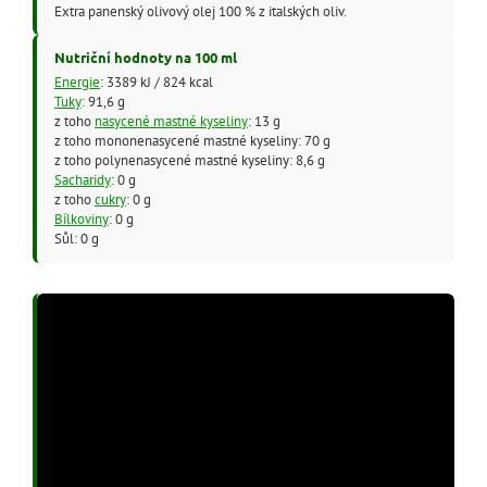
Extra panenský olivový olej 100 % z italských oliv.
Nutriční hodnoty na 100 ml
Energie
: 3389 kJ / 824 kcal
Tuky
: 91,6 g
z toho
nasycené mastné kyseliny
: 13 g
z toho mononenasycené mastné kyseliny: 70 g
z toho polynenasycené mastné kyseliny: 8,6 g
Sacharidy
: 0 g
z toho
cukry
: 0 g
Bílkoviny
: 0 g
Sůl: 0 g