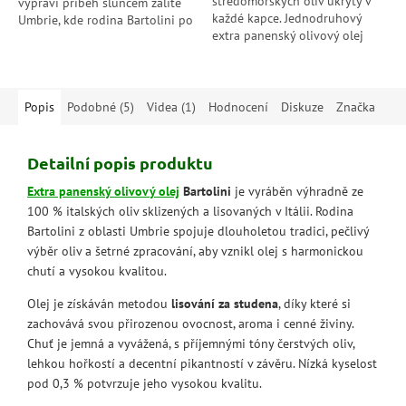
středomořských oliv ukrytý v
vypráví příběh sluncem zalité
každé kapce. Jednodruhový
Umbrie, kde rodina Bartolini po
extra panenský olivový olej
generace pečuje o své olivové
Sargano zaujme intenzivní vůní
háje s láskou a respektem k...
zelených rajčat, artyčoků a
bylinek, výraznou...
Popis
Podobné (5)
Videa (1)
Hodnocení
Diskuze
Značka
Detailní popis produktu
Extra panenský olivový olej
Bartolini
je vyráběn výhradně ze
100 % italských oliv sklizených a lisovaných v Itálii. Rodina
Bartolini z oblasti Umbrie spojuje dlouholetou tradici, pečlivý
výběr oliv a šetrné zpracování, aby vznikl olej s harmonickou
chutí a vysokou kvalitou.
Olej je získáván metodou
lisování za studena
, díky které si
zachovává svou přirozenou ovocnost, aroma i cenné živiny.
Chuť je jemná a vyvážená, s příjemnými tóny čerstvých oliv,
lehkou hořkostí a decentní pikantností v závěru. Nízká kyselost
pod 0,3 % potvrzuje jeho vysokou kvalitu.