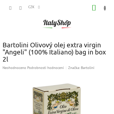
Přejít
NÁKUP
na
CZK
obsah
KOŠÍK
Bartolini Olivový olej extra virgin
"Angeli" (100% Italiano) bag in box
2l
Průměrné
Neohodnoceno
Podrobnosti hodnocení
Značka:
Bartolini
hodnocení
produktu
je
0,0
z
5
hvězdiček.