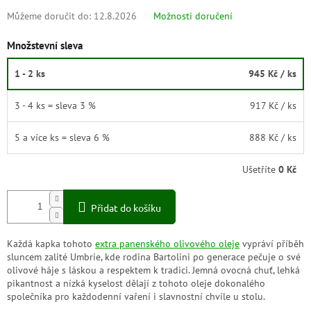
Můžeme doručit do:
12.8.2026
Možnosti doručení
Množstevní sleva
1 - 2 ks
945 Kč
/ ks
3 - 4 ks = sleva 3 %
917 Kč
/ ks
5 a více ks = sleva 6 %
888 Kč
/ ks
Ušetříte
0 Kč
Přidat do košíku
Každá kapka tohoto
extra panenského olivového oleje
vypráví příběh
sluncem zalité Umbrie, kde rodina Bartolini po generace pečuje o své
olivové háje s láskou a respektem k tradici. Jemná ovocná chuť, lehká
pikantnost a nízká kyselost dělají z tohoto oleje dokonalého
společníka pro každodenní vaření i slavnostní chvíle u stolu.