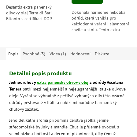
hvězdiček.
Desantis extra panenský
Dokonalá harmonie několika
olivový olej Terra di Bari
odrůd, která vznikla pro
Bitonto s certifikací DOP.
každodenní vaření i slavnostní
chvíle u stolu. Tento extra
panenský olivový olej ze 100 %
italských oliv a aciditou 0,22
%...
Popis
Podobné (5)
Videa (1)
Hodnocení
Diskuze
Detailní popis produktu
Jednodruhový
extra panenský olivový olej
z odrůdy Ascolana
Tenera
patří mezi nejjemnější a nejelegantnější italské olivové
oleje. Vyrábí se výhradně z pečlivě vybraných oliv této vzácné
odrůdy pěstované v Itálii a nabízí mimořádně harmonický
chuťový zážitek.
Jeho delikátní aroma připomíná čerstvá jablka, jemné
středomořské bylinky a mandle. Chuť je příjemně ovocná, s
velmi nízkou hořkostí a decentní pikantností, díky čemuž