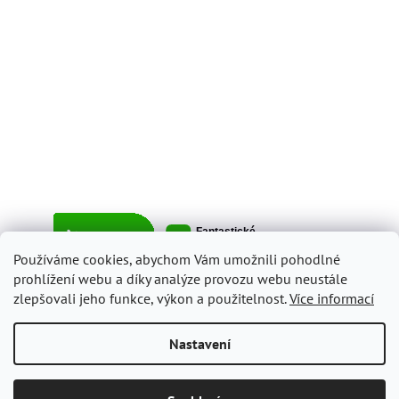
Používáme cookies, abychom Vám umožnili pohodlné
prohlížení webu a díky analýze provozu webu neustále
zlepšovali jeho funkce, výkon a použitelnost.
Více informací
Vytvořil Shoptet
Nastavení
Copyright 2026
ItalyShop.cz
. Všechna práva vyhrazena.
Upravit