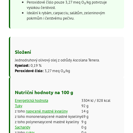
Peroxidové číslo pouze 3,27 meq O₂/kg potvrzuje
vysokou čerstvost.
Ideální k rybám, carpacciu, salátům, zeleninovým
pokrmům i čerstvému pečivu.
Složení
Jednodruhový olivový olej z odrůdy Ascolana Tenera.
Kyselost:
0,19 %
Peroxidové číslo:
3,27 meq O₂/kg
Nutriční hodnoty na 100 g
Energetická hodnota
3304 kJ / 828 kcal
Tuky
92 g
z toho
nasycené mastné kyseliny
14 g
z toho mononenasycené mastné kyseliny
69 g
z toho polynenasycené mastné kyseliny
9 g
Sacharidy
0 g
z toho
cukry
0 g