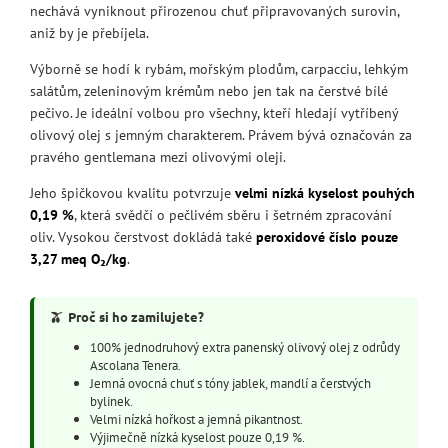
nechává vyniknout přirozenou chuť připravovaných surovin,
aniž by je přebíjela.
Výborně se hodí k rybám, mořským plodům, carpacciu, lehkým
salátům, zeleninovým krémům nebo jen tak na čerstvé bílé
pečivo. Je ideální volbou pro všechny, kteří hledají vytříbený
olivový olej s jemným charakterem. Právem bývá označován za
pravého gentlemana mezi olivovými oleji.
Jeho špičkovou kvalitu potvrzuje
velmi nízká kyselost pouhých
0,19 %
, která svědčí o pečlivém sběru i šetrném zpracování
oliv. Vysokou čerstvost dokládá také
peroxidové číslo pouze
3,27 meq O₂/kg
.
🫒
Proč si ho zamilujete?
100% jednodruhový extra panenský olivový olej z odrůdy
Ascolana Tenera.
Jemná ovocná chuť s tóny jablek, mandlí a čerstvých
bylinek.
Velmi nízká hořkost a jemná pikantnost.
Výjimečně nízká kyselost pouze 0,19 %.