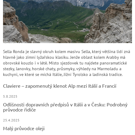
Sella Ronda je slavný okruh kolem masivu Sella, který většina lidí zná
hlavně jako zimní lyžařskou klasiku. Jenže oblast kolem Arabby má
obrovské kouzlo i v létě. Místo sjezdovek tu najdete panoramatické
stezky, lanovky, horské chaty, průsmyky, výhledy na Marmoladu a
kuchyni, ve které se míchá Itálie, Jižní Tyrolsko a ladinská tradice.
Claviere – zapomenutý klenot Alp mezi Itálií a Francií
5.8.2025
Odlišnosti dopravních předpisů v Itálii a v Česku: Podrobný
průvodce řidiče
25.4.2025
Malý průvodce oleji