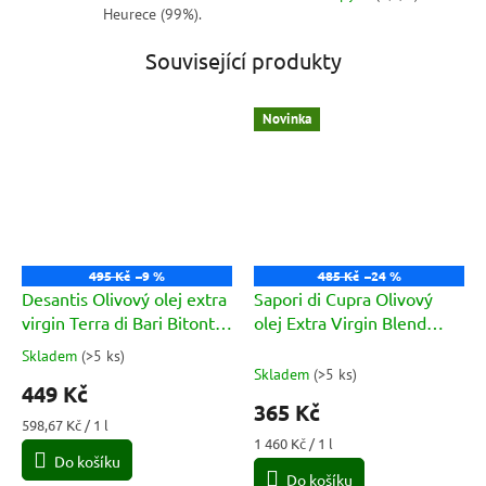
Heurece (99%).
Související produkty
Novinka
495 Kč
–9 %
485 Kč
–24 %
Desantis Olivový olej extra
Sapori di Cupra Olivový
virgin Terra di Bari Bitonto
olej Extra Virgin Blend
DOP 750ml
E.V.O. láhev 250ml
Skladem
(
>5 ks
)
Průměrné
Skladem
(
>5 ks
)
hodnocení
449 Kč
produktu
365 Kč
je
Měrná
598,67 Kč / 1 l
5,0
cena:
Měrná
1 460 Kč / 1 l
Do košíku
cena:
z
Do košíku
5