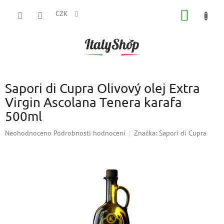
Přejít
NÁKUP
na
CZK
obsah
KOŠÍK
Sapori di Cupra Olivový olej Extra
Virgin Ascolana Tenera karafa
500ml
Průměrné
Neohodnoceno
Podrobnosti hodnocení
Značka:
Sapori di Cupra
hodnocení
produktu
je
0,0
z
5
hvězdiček.