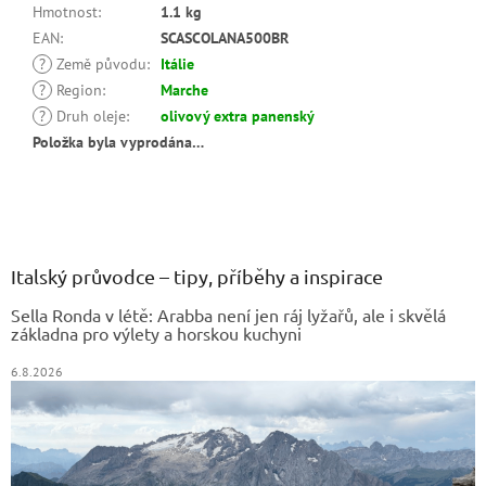
Hmotnost
:
1.1 kg
EAN
:
SCASCOLANA500BR
?
Země původu
:
Itálie
?
Region
:
Marche
?
Druh oleje
:
olivový extra panenský
Položka byla vyprodána…
Z
á
p
a
Italský průvodce – tipy, příběhy a inspirace
t
Sella Ronda v létě: Arabba není jen ráj lyžařů, ale i skvělá
í
základna pro výlety a horskou kuchyni
6.8.2026