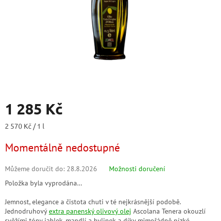
1 285 Kč
Měrná
2 570 Kč / 1 l
cena:
Momentálně nedostupné
Můžeme doručit do:
28.8.2026
Možnosti doručení
Položka byla vyprodána…
Jemnost, elegance a čistota chuti v té nejkrásnější podobě.
Jednodruhový
extra panenský olivový olej
Ascolana Tenera okouzlí
svěžími tóny jablek, mandlí a bylinek a díky mimořádně nízké