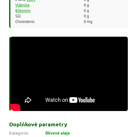
Vláknina
0 g
Bílkoviny
0 g
Sůl
0 g
Cholesterol
0 mg
Doplňkové parametry
Kategorie
:
Olivové oleje