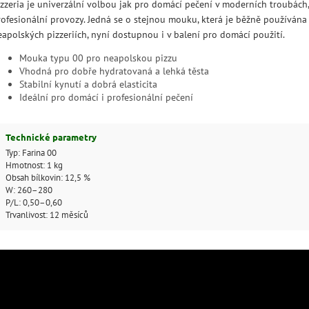
izzeria je univerzální volbou jak pro domácí pečení v moderních troubách,
rofesionální provozy. Jedná se o stejnou mouku, která je běžně používána
eapolských pizzeriích, nyní dostupnou i v balení pro domácí použití.
Mouka typu 00 pro neapolskou pizzu
Vhodná pro dobře hydratovaná a lehká těsta
Stabilní kynutí a dobrá elasticita
Ideální pro domácí i profesionální pečení
Technické parametry
Typ: Farina 00
Hmotnost: 1 kg
Obsah bílkovin: 12,5 %
W: 260–280
P/L: 0,50–0,60
Trvanlivost: 12 měsíců