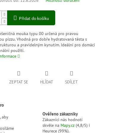
oručit do:
12.8.2026
Možnosti doručení
Přidat do košíku
 pšeničná mouka typu 00 určená pro pravou
ou pizzu. Vhodná pro dobře hydratovaná těsta s
trukturou a pravidelným kynutím. Ideální pro domácí
onální použití.
informace
ZEPTAT SE
HLÍDAT
SDÍLET
ro
Ověřeno zákazníky
, aby
Zákazníci nás hodnotí
skvěle na
Mapy.cz
(4,8/5) i
posíláme
Heurece (99%).