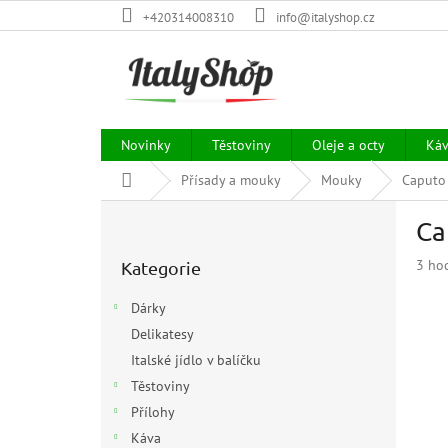
Přejít
+420314008310
info@italyshop.cz
na
obsah
Novinky
Těstoviny
Oleje a octy
Ká
Domů
Přísady a mouky
Mouky
Caputo 
P
Ca
o
Přeskočit
s
Prům
3 ho
Kategorie
kategorie
t
hodn
r
prod
Dárky
a
je
Delikatesy
n
3,7
z
Italské jídlo v balíčku
n
5
í
Těstoviny
hvězd
p
Přílohy
a
Káva