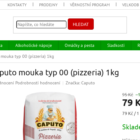
KONTAKTY
PRODEJNY
VĚRNOSTNÍ PROGRAM
VELKOOB
HLEDAT
va
Alkoholické nápoje
Omáčky a pesta
Sladkosti
R
mouka typ 00 (pizzeria) 1kg
puto mouka typ 00 (pizzeria) 1kg
ěrné
dnocení
Podrobnosti hodnocení
Značka:
Caputo
ocení
uktu
95 Kč
–
79 
Měrná
79 Kč / 1
cena:
iček.
Skla