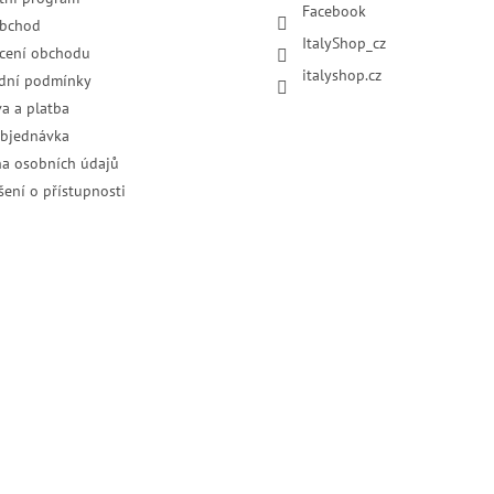
Facebook
obchod
ItalyShop_cz
cení obchodu
italyshop.cz
dní podmínky
a a platba
objednávka
a osobních údajů
šení o přístupnosti