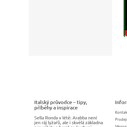
Z
á
p
a
t
í
Italský průvodce – tipy,
Info
příběhy a inspirace
Kontak
Sella Ronda v létě: Arabba není
Prodej
jen ráj lyžařů, ale i skvělá základna
Věrnos
pro výlety a horskou kuchyni