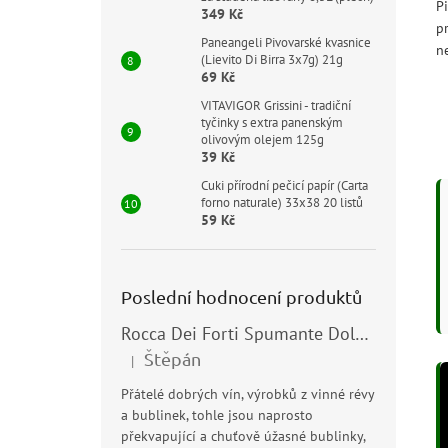
P
349 Kč
p
Paneangeli Pivovarské kvasnice
n
(Lievito Di Birra 3x7g) 21g
69 Kč
VITAVIGOR Grissini - tradiční
tyčinky s extra panenským
olivovým olejem 125g
39 Kč
Cuki přírodní pečicí papír (Carta
forno naturale) 33x38 20 listů
59 Kč
Poslední hodnocení produktů
Rocca Dei Forti Spumante Dolce 11,5% 0,75l
Štěpán
|
Hodnocení produktu je 5 z 5 hvězdiček.
Přátelé dobrých vín, výrobků z vinné révy
a bublinek, tohle jsou naprosto
překvapující a chuťově úžasné bublinky,