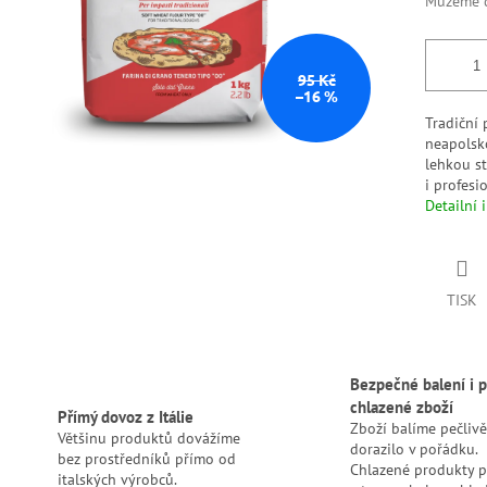
Můžeme d
95 Kč
–16 %
Tradiční
neapolsk
lehkou s
i profesi
Detailní 
TISK
Bezpečné balení i p
chlazené zboží
Přímý dovoz z Itálie
Zboží balíme pečlivě
Většinu produktů dovážíme
dorazilo v pořádku.
bez prostředníků přímo od
Chlazené produkty 
italských výrobců.