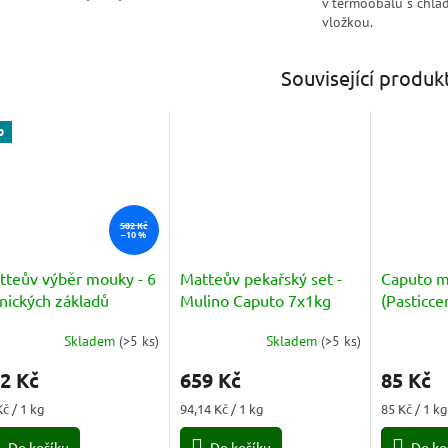
v termoobalu s chlad
vložkou.
Související produk
p
582 Kč
–10 %
tteův výběr mouky - 6
Matteův pekařský set -
Caputo m
nických základů
Mulino Caputo 7x1kg
(Pasticce
čení Mulino Caputo
Skladem
(
>5 ks
)
Skladem
(
>5 ks
)
1kg
Průměrné
Průměrné
hodnocení
hodnocení
2 Kč
659 Kč
85 Kč
produktu
produktu
je
je
ná
Měrná
Měrná
Kč / 1 kg
94,14 Kč / 1 kg
85 Kč / 1 k
5,0
5,0
a:
cena:
cena:
z
z
Do košíku
Do košíku
Do ko