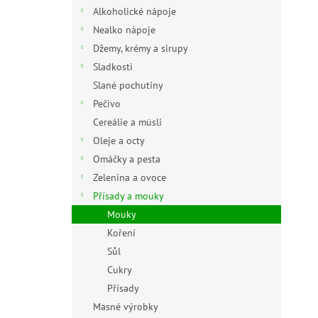
n
Alkoholické nápoje
e
Nealko nápoje
l
Džemy, krémy a sirupy
Sladkosti
Slané pochutiny
Pečivo
Cereálie a müsli
Oleje a octy
Omáčky a pesta
Zelenina a ovoce
Přísady a mouky
Mouky
Koření
Sůl
Cukry
Přísady
Masné výrobky