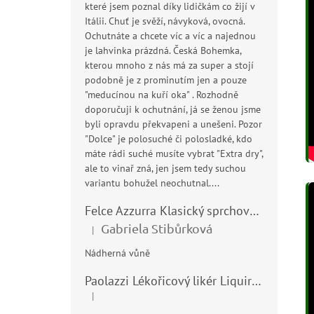
které jsem poznal díky lidičkám co žijí v
Itálii. Chuť je svěží, návyková, ovocná.
Ochutnáte a chcete víc a víc a najednou
je lahvinka prázdná. Česká Bohemka,
kterou mnoho z nás má za super a stojí
podobně je z prominutím jen a pouze
"meducínou na kuří oka" . Rozhodně
doporučuji k ochutnání, já se ženou jsme
byli opravdu překvapeni a unešeni. Pozor
"Dolce" je polosuché či polosladké, kdo
máte rádi suché musíte vybrat "Extra dry",
ale to vinař zná, jen jsem tedy suchou
variantu bohužel neochutnal....
Felce Azzurra Klasický sprchový gel - doccia gel 400ml
Gabriela Stibůrková
|
Hodnocení produktu je 5 z 5 hvězdiček.
Nádherná vůně
Paolazzi Lékořicový likér Liquirizia 24% 0,7L
|
Hodnocení produktu je 5 z 5 hvězdiček.