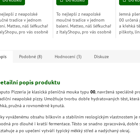
5
5
hvězdiček.
hvězdiček.
nejlepší z neapolské
To nejlepší z neapolské
Jemná pše
čné tradice v jednom
moučné tradice v jednom
00 určená 
ení. Matteo, náš šéfkuchař
balení. Matteo, náš šéfkuchař
a křehká tě
talyShopu, pro vás osobně
z ItalyShopu, pro vás osobně
piškoty, li
ral šest druhů mouky
vybral sedm druhů mouky
dezertní ko
ino Caputo, se kterými
Mulino Caputo, se kterými
lehkou str
ádnete pizzu,...
zvládnete pizzu,...
zpracování.
opis
Podobné (8)
Hodnocení (3)
Diskuze
etailní popis produktu
aputo Pizzeria je klasická pšeničná mouka typu
00
, navržená speciálně pr
radiční neapolské pizzy. Umožňuje tvorbu dobře hydratovaných těst, která
ehká, pružná a rovnoměrně kynutá.
íky vyváženému obsahu bílkovin a stabilním reologickým vlastnostem je
hodná pro dlouhé i kratší fermentace. Těsto se snadno zpracovává, dobře 
oztahuje a po upečení vytváří typický měkký střed a nadýchaný okraj.