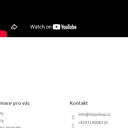
rmace pro vás
Kontakt
ty
info
@
italyshop.cz
ny
+420314008310
tní program