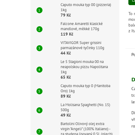
Caputo mouka typ 00 (pizzeria)
1kg
To 
79 Kč
mou
Falcone Amaretti klasické
bal
mandlové, měkké 170g
z I
119 Kč
vyb
Mul
VITAVIGOR Super grissini
parmazánové tyčinky 110g
zvl
44 Kč
P
Le 5 Stagioni mouka 00 na
neapolskou pizzu Napolitana
1kg
65 Kč
D
Caputo mouka typ 0 (Manitoba
C
Oro) 1kg
t
89 Kč
l
La Molisana Spaghetti (No. 15)
500g
D
49 Kč
v
Bartolini Olivový olej extra
r
virgin "Angeli" (100% Italiano) -
za studena lisovaný 0,5L (plech)