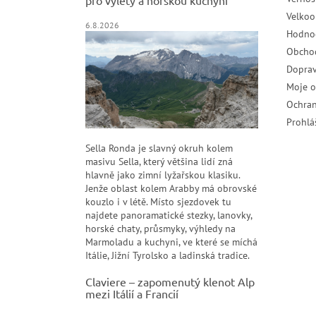
Velko
6.8.2026
Hodno
Obcho
Doprav
Moje 
Ochran
Prohlá
Sella Ronda je slavný okruh kolem
masivu Sella, který většina lidí zná
hlavně jako zimní lyžařskou klasiku.
Jenže oblast kolem Arabby má obrovské
kouzlo i v létě. Místo sjezdovek tu
najdete panoramatické stezky, lanovky,
horské chaty, průsmyky, výhledy na
Marmoladu a kuchyni, ve které se míchá
Itálie, Jižní Tyrolsko a ladinská tradice.
Claviere – zapomenutý klenot Alp
mezi Itálií a Francií