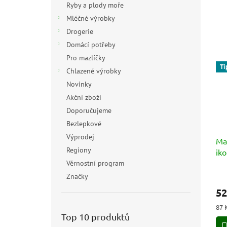
Ryby a plody moře
Mléčné výrobky
Drogerie
Domácí potřeby
Pro mazlíčky
Ti
Chlazené výrobky
Novinky
Akční zboží
Doporučujeme
Bezlepkové
Výprodej
Ma
Regiony
iko
pe
Věrnostní program
6x
Značky
52
Měr
87 
cen
Top 10 produktů