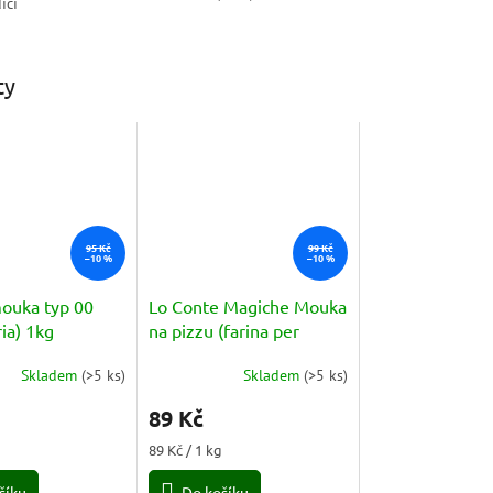
icí
ty
95 Kč
99 Kč
–10 %
–10 %
ouka typ 00
Lo Conte Magiche Mouka
ria) 1kg
na pizzu (farina per
pizza) 1kg
Skladem
(
>5 ks
)
Skladem
(
>5 ks
)
Průměrné
hodnocení
89 Kč
produktu
je
Měrná
g
89 Kč / 1 kg
5,0
cena:
z
šíku
Do košíku