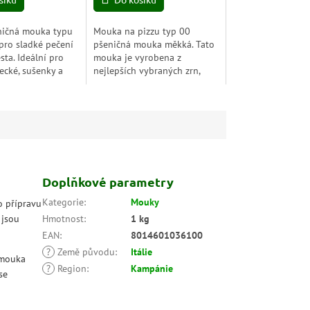
5
hvězdiček.
ničná mouka typu
Mouka na pizzu typ 00
pro sladké pečení
pšeničná mouka měkká. Tato
sta. Ideální pro
mouka je vyrobena z
necké, sušenky a
nejlepších vybraných zrn,
rpusy. Zajišťuje
stejně jako pro sílu, pro
ukturu a snadné
chuťový profil, chuť, vůni a
..
barvu.
Doplňkové parametry
Kategorie
:
Mouky
o přípravu
 jsou
Hmotnost
:
1 kg
EAN
:
8014601036100
?
Země původu
:
Itálie
 mouka
?
Region
:
Kampánie
se