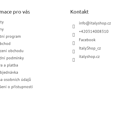
rmace pro vás
Kontakt
ty
info
@
italyshop.cz
ny
+420314008310
tní program
Facebook
obchod
ItalyShop_cz
cení obchodu
italyshop.cz
dní podmínky
a a platba
objednávka
a osobních údajů
šení o přístupnosti