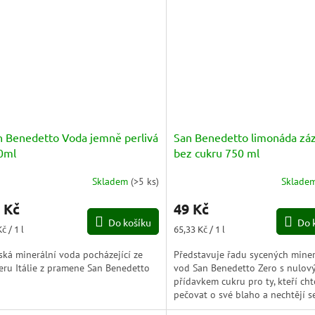
n Benedetto Voda jemně perlivá
San Benedetto limonáda zá
0ml
bez cukru 750 ml
Skladem
(
>5 ks
)
Sklade
 Kč
49 Kč
Do košíku
Do 
ná
Měrná
č / 1 l
65,33 Kč / 1 l
a:
cena:
lská minerální voda pocházející ze
Představuje řadu sycených miner
eru Itálie z pramene San Benedetto
vod San Benedetto Zero s nulov
přídavkem cukru pro ty, kteří cht
pečovat o své blaho a nechtějí s
dobré limonády