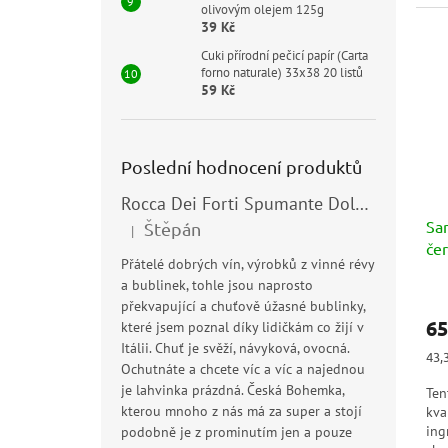
dob
olivovým olejem 125g
39 Kč
Cuki přírodní pečicí papír (Carta
forno naturale) 33x38 20 listů
59 Kč
Poslední hodnocení produktů
Rocca Dei Forti Spumante Dolce 11,5% 0,75l
San
Štěpán
|
Hodnocení produktu je 5 z 5 hvězdiček.
čer
Přátelé dobrých vín, výrobků z vinné révy
a bublinek, tohle jsou naprosto
překvapující a chuťově úžasné bublinky,
65
které jsem poznal díky lidičkám co žijí v
Itálii. Chuť je svěží, návyková, ovocná.
Měr
43,3
Ochutnáte a chcete víc a víc a najednou
cen
je lahvinka prázdná. Česká Bohemka,
Ten
kterou mnoho z nás má za super a stojí
kva
ing
podobně je z prominutím jen a pouze