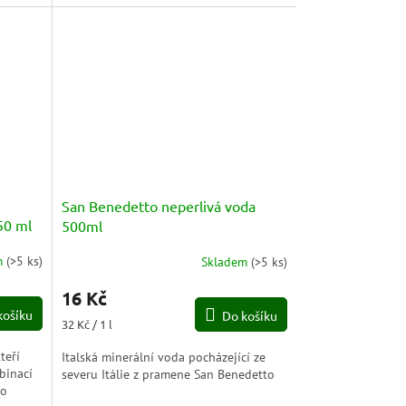
chutí citronu, která...
San Benedetto neperlivá voda
50 ml
500ml
m
(
>5 ks
)
Skladem
(
>5 ks
)
Průměrné
hodnocení
16 Kč
produktu
košíku
Do košíku
je
Měrná
32 Kč / 1 l
5,0
cena:
z
teří
Italská minerální voda pocházející ze
5
binací
severu Itálie z pramene San Benedetto
hvězdiček.
ro