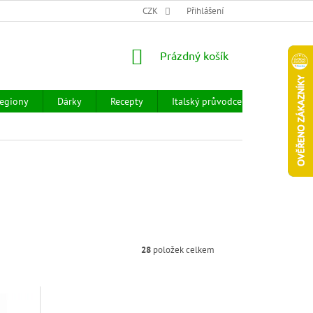
CHOD
HODNOCENÍ OBCHODU
CZK
OBCHODNÍ PODMÍNKY
Přihlášení
DOPR
NÁKUPNÍ
Prázdný košík
KOŠÍK
egiony
Dárky
Recepty
Italský průvodce
Prodejny
28
položek celkem