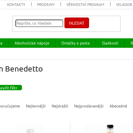
KONTAKTY
PRODEJNY
VĚRNOSTNÍ PROGRAM
VELKOOB
HLEDAT
va
Alkoholické nápoje
Omáčky a pesta
Sladkosti
R
n Benedetto
evřít filtr
poručujeme
Nejlevnější
Nejdražší
Nejprodávanější
Abecedně