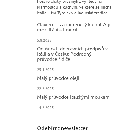
horské chaty, průsmyky, výhledy na
Marmoladu a kuchyni, ve které se míchá
Itálie, Jižní Tyrolsko a ladinská tradice.
Claviere – zapomenutý klenot Alp
mezi Itálií a Francií
5.8.2025
Odlišnosti dopravních předpisů v
Itálii a v Česku: Podrobný
průvodce řidiče
25.4.2025
Malý průvodce oleji
22.2.2025
Malý průvodce italskými moukami
14.2.2025
Odebírat newsletter