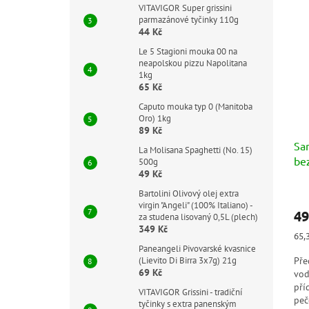
VITAVIGOR Super grissini
parmazánové tyčinky 110g
44 Kč
Le 5 Stagioni mouka 00 na
neapolskou pizzu Napolitana
1kg
65 Kč
Caputo mouka typ 0 (Manitoba
Oro) 1kg
89 Kč
Sa
La Molisana Spaghetti (No. 15)
be
500g
49 Kč
Prů
Bartolini Olivový olej extra
hod
virgin "Angeli" (100% Italiano) -
49
pro
za studena lisovaný 0,5L (plech)
349 Kč
je
Měr
65,3
5,0
cen
Paneangeli Pivovarské kvasnice
z
Pře
(Lievito Di Birra 3x7g) 21g
5
69 Kč
vod
hvě
pří
VITAVIGOR Grissini - tradiční
peč
tyčinky s extra panenským