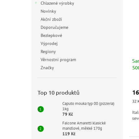
Chlazené výrobky
Novinky
Akční zboží
Doporučujeme
Bezlepkové
Výprodej
Regiony
Věrnostní program
Sa
50
Značky
16
Top 10 produktů
Měr
32 K
Caputo mouka typ 00 (pizzeria)
cen
1kg
Ita
79 Kč
sev
Falcone Amaretti klasické
mandlové, měkké 170g
119 Kč