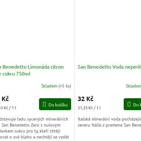
n Benedetto Limonáda citron
San Benedetto Voda neperli
z cukru 750ml
Skladem
(
>5 ks
)
Sklade
měrné
nocení
 Kč
32 Kč
duktu
Do košíku
Do 
ná
Měrná
3 Kč / 1 l
21,33 Kč / 1 l
a:
cena:
dstavuje řadu sycených minerálních
Italská minerální voda pocházejíc
 San Benedetto Zero s nulovým
severu Itálie z pramene San Ben
zdiček.
davkem cukru pro ty, kteří chtějí
ovat o své blaho a nechtějí se vzdát