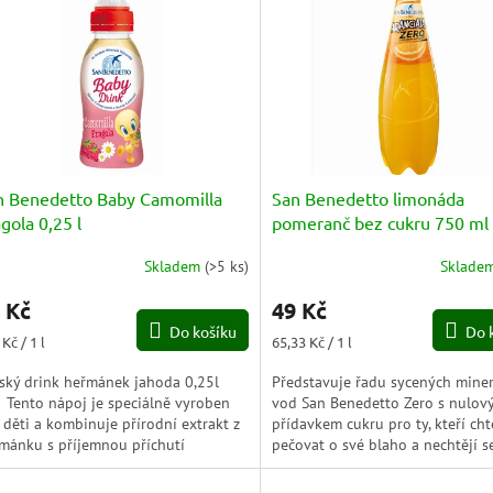
n Benedetto Baby Camomilla
San Benedetto limonáda
gola 0,25 l
pomeranč bez cukru 750 ml
Skladem
(
>5 ks
)
Sklade
měrné
Průměrné
nocení
hodnocení
 Kč
49 Kč
duktu
produktu
Do košíku
Do 
je
ná
Měrná
Kč / 1 l
65,33 Kč / 1 l
5,0
a:
cena:
z
ský drink heřmánek jahoda 0,25l
Představuje řadu sycených miner
5
 Tento nápoj je speciálně vyroben
vod San Benedetto Zero s nulov
zdiček.
hvězdiček.
 děti a kombinuje přírodní extrakt z
přídavkem cukru pro ty, kteří cht
mánku s příjemnou příchutí
pečovat o své blaho a nechtějí s
od.San...
dobré limonády.