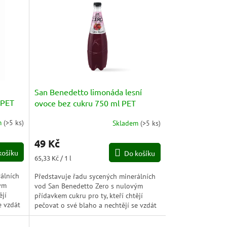
San Benedetto limonáda lesní
 PET
ovoce bez cukru 750 ml PET
m
(
>5 ks
)
Skladem
(
>5 ks
)
Průměrné
hodnocení
49 Kč
produktu
košíku
Do košíku
je
Měrná
65,33 Kč / 1 l
5,0
cena:
z
álních
Představuje řadu sycených minerálních
5
ým
vod San Benedetto Zero s nulovým
hvězdiček.
ějí
přídavkem cukru pro ty, kteří chtějí
e vzdát
pečovat o své blaho a nechtějí se vzdát
dobré limonády. Limonády bez...