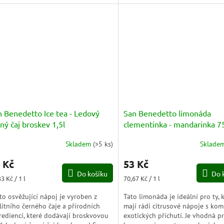
ré limonády.
 Benedetto Ice tea - Ledový
San Benedetto limonáda
ný čaj broskev 1,5l
clementinka - mandarinka 7
PET
Skladem
(
>5 ks
)
Sklade
Průměrné
hodnocení
 Kč
53 Kč
produktu
Do košíku
Do 
je
ná
Měrná
3 Kč / 1 l
70,67 Kč / 1 l
5,0
a:
cena:
z
to osvěžující nápoj je vyroben z
Tato limonáda je ideální pro ty, k
5
litního černého čaje a přírodních
mají rádi citrusové nápoje s kom
hvězdiček.
rediencí, které dodávají broskvovou
exotických příchutí. Je vhodná p