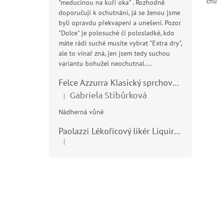
chu
"meducínou na kuří oka" . Rozhodně
Ben
doporučuji k ochutnání, já se ženou jsme
byli opravdu překvapeni a unešeni. Pozor
"Dolce" je polosuché či polosladké, kdo
máte rádi suché musíte vybrat "Extra dry",
ale to vinař zná, jen jsem tedy suchou
variantu bohužel neochutnal....
Felce Azzurra Klasický sprchový gel - doccia gel 400ml
Gabriela Stibůrková
|
Hodnocení produktu je 5 z 5 hvězdiček.
Nádherná vůně
Paolazzi Lékořicový likér Liquirizia 24% 0,7L
|
Hodnocení produktu je 5 z 5 hvězdiček.
Z
á
p
a
t
í