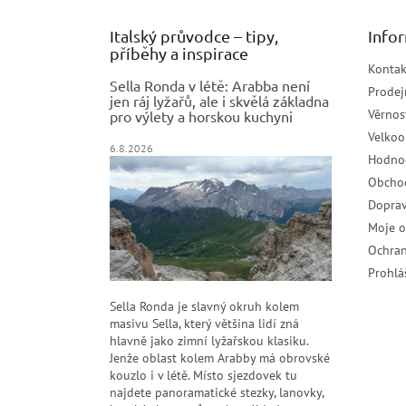
Italský průvodce – tipy,
Info
příběhy a inspirace
Kontak
Sella Ronda v létě: Arabba není
Prodej
jen ráj lyžařů, ale i skvělá základna
Věrnos
pro výlety a horskou kuchyni
Velko
6.8.2026
Hodno
Obcho
Doprav
Moje 
Ochran
Prohlá
Sella Ronda je slavný okruh kolem
masivu Sella, který většina lidí zná
hlavně jako zimní lyžařskou klasiku.
Jenže oblast kolem Arabby má obrovské
kouzlo i v létě. Místo sjezdovek tu
najdete panoramatické stezky, lanovky,