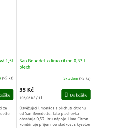
vá 1,5l
San Benedetto limo citron 0,33 l
plech
m
(
>5 ks
)
Skladem
(
>5 ks
)
Průměrné
hodnocení
35 Kč
produktu
košíku
Do košíku
je
Měrná
106,06 Kč / 1 l
5,0
cena:
z
í ze
Osvěžující limonáda s příchutí citronu
5
edetto
od San Benedetto. Tato plechovka
hvězdiček.
obsahuje 0,33 litru nápoje. Limo Citron
kombinuje příjemnou sladkost s kyselou