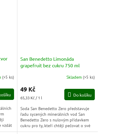
zvor
San Benedetto Limonáda
grapefruit bez cukru 750 ml
m
(
>5 ks
)
Skladem
(
>5 ks
)
49 Kč
košíku
Do košíku
Měrná
65,33 Kč / 1 l
cena:
álních
Soda San Benedetto Zero představuje
ým
řadu sycených minerálních vod San
ějí
Benedetto Zero s nulovým přídavkem
e vzdát
cukru pro ty, kteří chtějí pečovat o své
blaho a nechtějí se vzdát...