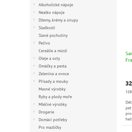
n
p
p
Alkoholické nápoje
e
i
r
Nealko nápoje
l
s
o
Džemy, krémy a sirupy
p
d
Sladkosti
r
u
Slané pochutiny
o
k
d
t
Pečivo
u
ů
Cereálie a müsli
Sa
k
Oleje a octy
Fra
t
Omáčky a pesta
ů
Prů
Zelenina a ovoce
hod
Přísady a mouky
32
pro
je
Masné výrobky
Měr
128 
5,0
cen
Ryby a plody moře
z
Dět
Mléčné výrobky
5
pet
hvě
Drogerie
pro
heř
Domácí potřeby
jah
Pro mazlíčky