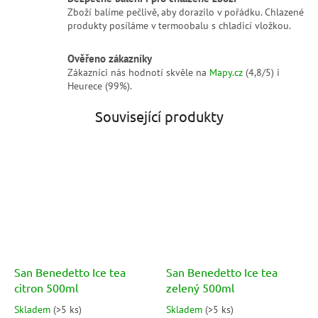
Zboží balíme pečlivě, aby dorazilo v pořádku. Chlazené
produkty posíláme v termoobalu s chladicí vložkou.
Ověřeno zákazníky
Zákazníci nás hodnotí skvěle na
Mapy.cz
(4,8/5) i
Heurece (99%).
Související produkty
San Benedetto Ice tea
San Benedetto Ice tea
citron 500ml
zelený 500ml
Skladem
(
>5 ks
)
Skladem
(
>5 ks
)
Průměrné
Průměrné