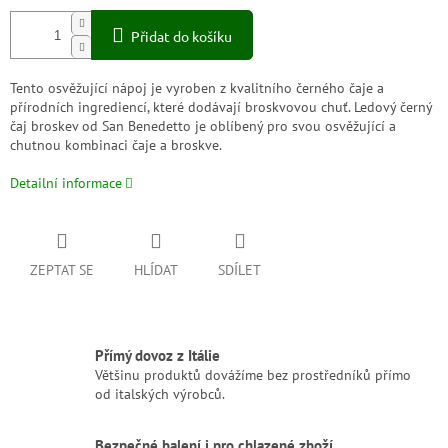
Přidat do košíku
Tento osvěžující nápoj je vyroben z kvalitního černého čaje a
přírodních ingrediencí, které dodávají broskvovou chuť. Ledový černý
čaj broskev od San Benedetto je oblíbený pro svou osvěžující a
chutnou kombinaci čaje a broskve.
Detailní informace
ZEPTAT SE
HLÍDAT
SDÍLET
Přímý dovoz z Itálie
Většinu produktů dovážíme bez prostředníků přímo
od italských výrobců.
Bezpečné balení i pro chlazené zboží