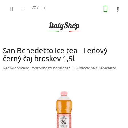
Přejít
NÁKUP
na
CZK
obsah
KOŠÍK
San Benedetto Ice tea - Ledový
černý čaj broskev 1,5l
Průměrné
Neohodnoceno
Podrobnosti hodnocení
Značka:
San Benedetto
hodnocení
produktu
je
0,0
z
5
hvězdiček.