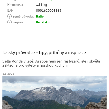
Hmotnost
:
1.58 kg
EAN
:
8001620005163
?
Země původu
:
Itálie
?
Region
:
Benátsko
Z
á
p
a
Italský průvodce – tipy, příběhy a inspirace
t
Sella Ronda v létě: Arabba není jen ráj lyžařů, ale i skvělá
í
základna pro výlety a horskou kuchyni
6.8.2026