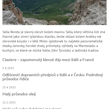
Sella Ronda je slavný okruh kolem masivu Sella, který většina lidí zná
hlavně jako zimní lyžařskou klasiku. Jenže oblast kolem Arabby má
obrovské kouzlo i v létě. Místo sjezdovek tu najdete panoramatické
stezky, lanovky, horské chaty, průsmyky, výhledy na Marmoladu a
kuchyni, ve které se míchá Itálie, Jižní Tyrolsko a ladinská tradice.
Claviere – zapomenutý klenot Alp mezi Itálií a Francií
5.8.2025
Odlišnosti dopravních předpisů v Itálii a v Česku: Podrobný
průvodce řidiče
25.4.2025
Malý průvodce oleji
22.2.2025
Malý průvodce italskými moukami