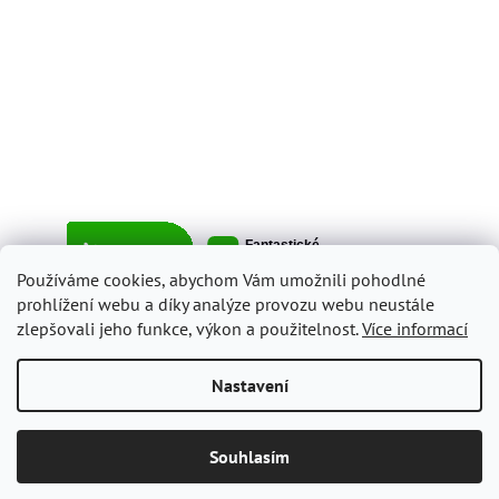
Používáme cookies, abychom Vám umožnili pohodlné
prohlížení webu a díky analýze provozu webu neustále
zlepšovali jeho funkce, výkon a použitelnost.
Více informací
Vytvořil Shoptet
Nastavení
Copyright 2026
ItalyShop.cz
. Všechna práva vyhrazena.
Upravit
Souhlasím
nastavení cookies