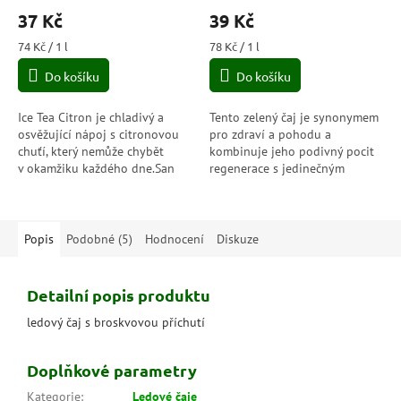
hodnocení
hodnocení
37 Kč
39 Kč
produktu
produktu
je
je
Měrná
Měrná
74 Kč / 1 l
78 Kč / 1 l
2,0
4,0
cena:
cena:
Do košíku
Do košíku
z
z
5
5
hvězdiček.
hvězdiček.
Ice Tea Citron je chladivý a
Tento zelený čaj je synonymem
osvěžující nápoj s citronovou
pro zdraví a pohodu a
chuťí, který nemůže chybět
kombinuje jeho podivný pocit
v okamžiku každého dne.San
regenerace s jedinečným
Benedetto citronový čaj je
potěšením v kombinaci s čis­tou
dokonalý nápoj...
přírodní minerální...
Popis
Podobné (5)
Hodnocení
Diskuze
Detailní popis produktu
ledový čaj s broskvovou příchutí
Doplňkové parametry
Kategorie
:
Ledové čaje