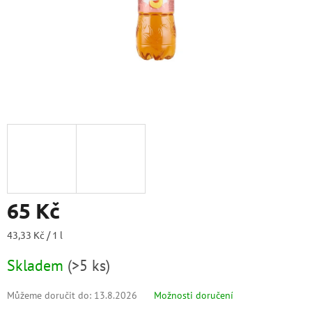
65 Kč
Měrná
43,33 Kč / 1 l
cena:
Skladem
(
>5 ks
)
Můžeme doručit do:
13.8.2026
Možnosti doručení