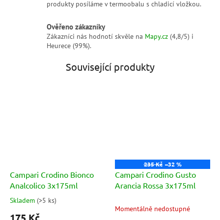
produkty posíláme v termoobalu s chladicí vložkou.
Ověřeno zákazníky
Zákazníci nás hodnotí skvěle na
Mapy.cz
(4,8/5) i
Heurece (99%).
Související produkty
235 Kč
–32 %
Campari Crodino Bionco
Campari Crodino Gusto
Analcolico 3x175ml
Arancia Rossa 3x175ml
Skladem
(
>5 ks
)
Průměrné
Momentálně nedostupné
hodnocení
175 Kč