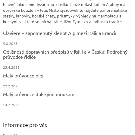
hlavně jako zimní lyžařskou klasiku. Jenže oblast kolem Arabby má
obrovské kouzlo i v létě. Místo sjezdovek tu najdete panoramatické
stezky, lanovky, horské chaty, průsmyky, výhledy na Marmoladu a
kuchyni, ve které se míchá Itálie, Jižní Tyrolsko a ladinská tradice.
Claviere – zapomenutý klenot Alp mezi Itálií a Francií
5.8.2025
Odlišnosti dopravních předpisů v Itálii a v Česku: Podrobný
průvodce řidiče
25.4.2025
Malý průvodce oleji
22.2.2025
Malý průvodce italskými moukami
14.2.2025
Informace pro vás