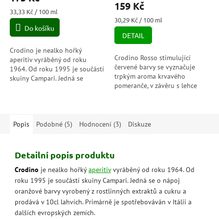
produktu
159 Kč
je
Měrná
33,33 Kč / 100 ml
5,0
cena:
Měrná
30,29 Kč / 100 ml
Do košíku
cena:
z
DETAIL
5
hvězdiček.
Crodino je nealko hořký
Crodino Rosso stimulující
aperitiv vyráběný od roku
červené barvy se vyznačuje
1964. Od roku 1995 je součástí
trpkým aroma krvavého
skuiny Campari. Jedná se
pomeranče, v závěru s lehce
o nápoj oranžové barvy
nahořklou tříslovinou. Crodino
vyrobený z rostlinných...
Rosso lze podávat na ledu, se...
Popis
Podobné (5)
Hodnocení (3)
Diskuze
Detailní popis produktu
Crodino
je nealko hořký
aperitiv
vyráběný od roku 1964. Od
roku 1995 je součástí skuiny Campari. Jedná se o nápoj
oranžové barvy vyrobený z rostlinných extraktů a cukru a
prodává v 10cl lahvích. Primárně je spotřebováván v Itálii a
dalších evropských zemích.