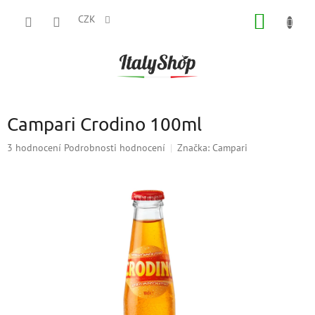
Přejít
NÁKUP
na
CZK
obsah
KOŠÍK
Campari Crodino 100ml
Průměrné
3 hodnocení
Podrobnosti hodnocení
Značka:
Campari
hodnocení
produktu
je
5,0
z
5
hvězdiček.