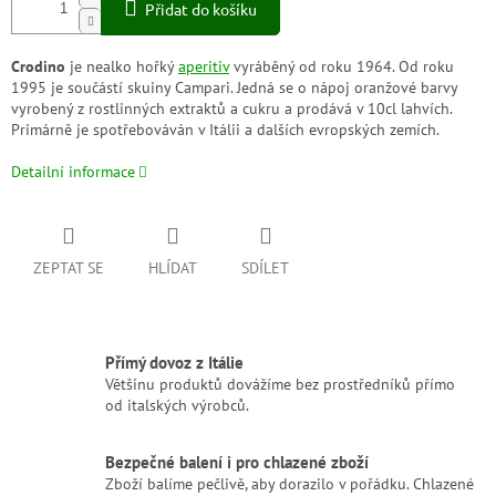
Přidat do košíku
Crodino
je nealko hořký
aperitiv
vyráběný od roku 1964. Od roku
1995 je součástí skuiny Campari. Jedná se o nápoj oranžové barvy
vyrobený z rostlinných extraktů a cukru a prodává v 10cl lahvích.
Primárně je spotřebováván v Itálii a dalších evropských zemích.
Detailní informace
ZEPTAT SE
HLÍDAT
SDÍLET
Přímý dovoz z Itálie
Většinu produktů dovážíme bez prostředníků přímo
od italských výrobců.
Bezpečné balení i pro chlazené zboží
Zboží balíme pečlivě, aby dorazilo v pořádku. Chlazené