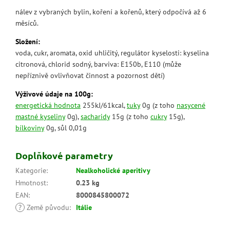
nálev z vybraných bylin, koření a kořenů, který odpočívá až 6
měsíců.
Složení:
voda, cukr, aromata, oxid uhličitý, regulátor kyselosti: kyselina
citronová, chlorid sodný, barviva: E150b, E110 (může
nepříznivě ovlivňovat činnost a pozornost dětí)
Výživové údaje na 100g:
energetická hodnota
255kJ/61kcal,
tuky
0g (z toho
nasycené
mastné kyseliny
0g),
sacharidy
15g (z toho
cukry
15g),
bílkoviny
0g, sůl 0,01g
Doplňkové parametry
Kategorie
:
Nealkoholické aperitivy
Hmotnost
:
0.23 kg
EAN
:
8000845800072
?
Země původu
:
Itálie