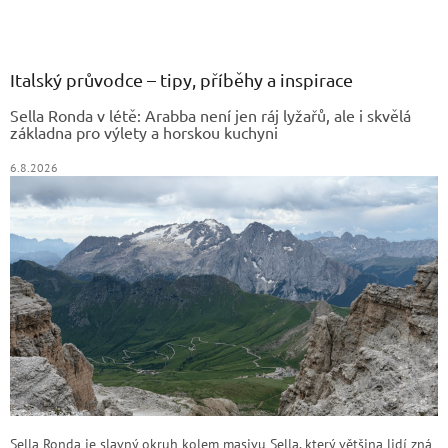
Z
á
p
a
Italský průvodce – tipy, příběhy a inspirace
t
Sella Ronda v létě: Arabba není jen ráj lyžařů, ale i skvělá
í
základna pro výlety a horskou kuchyni
6.8.2026
Sella Ronda je slavný okruh kolem masivu Sella, který většina lidí zná