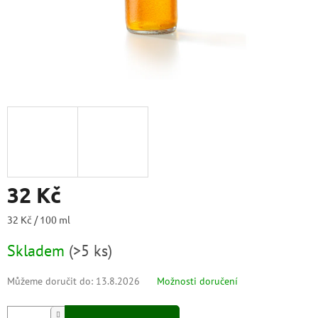
32 Kč
Měrná
32 Kč / 100 ml
cena:
Skladem
(
>5 ks
)
Můžeme doručit do:
13.8.2026
Možnosti doručení