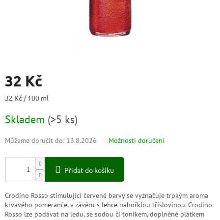
32 Kč
Měrná
32 Kč / 100 ml
cena:
Skladem
(
>5 ks
)
Můžeme doručit do:
13.8.2026
Možnosti doručení
Přidat do košíku
Crodino Rosso stimulující červené barvy se vyznačuje trpkým aroma
krvavého pomeranče, v závěru s lehce nahořklou tříslovinou. Crodino
Rosso lze podávat na ledu, se sodou či tonikem, doplněné plátkem