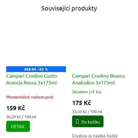
Související produkty
235 Kč
–32 %
Campari Crodino Gusto
Campari Crodino Bionco
Arancia Rossa 3x175ml
Analcolico 3x175ml
Skladem
(
>5 ks
)
Průměrné
Momentálně nedostupné
hodnocení
175 Kč
produktu
159 Kč
je
Měrná
33,33 Kč / 100 ml
5,0
Měrná
cena:
30,29 Kč / 100 ml
cena:
Do košíku
z
DETAIL
5
hvězdiček.
Crodino je nealko hořký