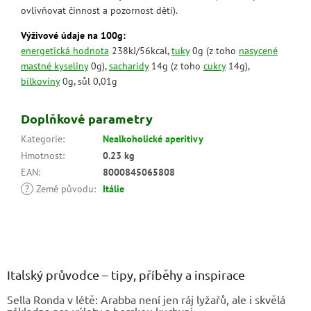
ovlivňovat činnost a pozornost dětí).
Výživové údaje na 100g:
energetická hodnota
238kJ/56kcal,
tuky
0g (z toho
nasycené
mastné kyseliny
0g),
sacharidy
14g (z toho
cukry
14g),
bílkoviny
0g, sůl 0,01g
Doplňkové parametry
Kategorie
:
Nealkoholické aperitivy
Hmotnost
:
0.23 kg
EAN
:
8000845065808
?
Země původu
:
Itálie
Z
á
p
a
Italský průvodce – tipy, příběhy a inspirace
t
Sella Ronda v létě: Arabba není jen ráj lyžařů, ale i skvělá
í
základna pro výlety a horskou kuchyni