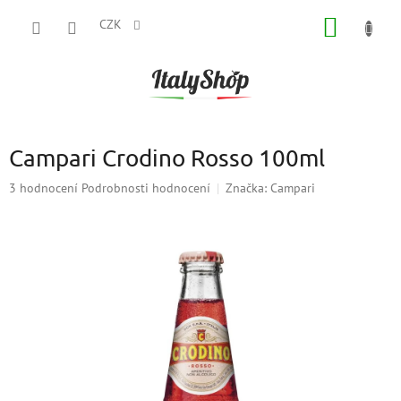
Přejít
NÁKUP
na
CZK
obsah
KOŠÍK
Campari Crodino Rosso 100ml
Průměrné
3 hodnocení
Podrobnosti hodnocení
Značka:
Campari
hodnocení
produktu
je
5,0
z
5
hvězdiček.