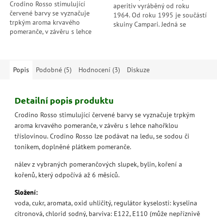
Crodino Rosso stimulující
aperitiv vyráběný od roku
červené barvy se vyznačuje
1964. Od roku 1995 je součástí
trpkým aroma krvavého
skuiny Campari. Jedná se
pomeranče, v závěru s lehce
o nápoj oranžové barvy
nahořklou tříslovinou. Crodino
vyrobený z rostlinných...
Rosso lze podávat na ledu, se...
Popis
Podobné (5)
Hodnocení (3)
Diskuze
Detailní popis produktu
Crodino Rosso stimulující červené barvy se vyznačuje trpkým
aroma krvavého pomeranče, v závěru s lehce nahořklou
tříslovinou. Crodino Rosso lze podávat na ledu, se sodou či
tonikem, doplněné plátkem pomeranče.
nálev z vybraných pomerančových slupek, bylin, koření a
kořenů, který odpočívá až 6 měsíců.
Složení:
voda, cukr, aromata, oxid uhličitý, regulátor kyselosti: kyselina
citronová, chlorid sodný, barviva: E122, E110 (může nepříznivě