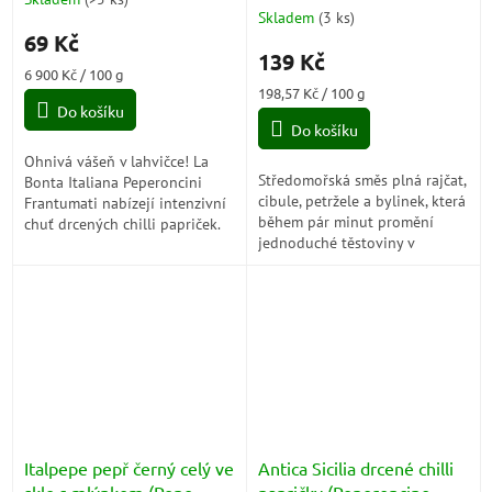
Průměrné
Skladem
(
3 ks
)
hodnocení
69 Kč
produktu
139 Kč
je
Měrná
6 900 Kč / 100 g
5,0
cena:
Měrná
198,57 Kč / 100 g
z
Do košíku
cena:
5
Do košíku
hvězdiček.
Ohnivá vášeň v lahvičce! La
Středomořská směs plná rajčat,
Bonta Italiana Peperoncini
cibule, petržele a bylinek, která
Frantumati nabízejí intenzivní
během pár minut promění
chuť drcených chilli papriček.
jednoduché těstoviny v
Tyto malé, ale výbušné kousky
voňavou italskou specialitu.
slouží jako perfektní přísada...
Ideální pro milovníky lehkých
a...
Italpepe pepř černý celý ve
Antica Sicilia drcené chilli
skle s mlýnkem (Pepe
papričky (Peperoncino