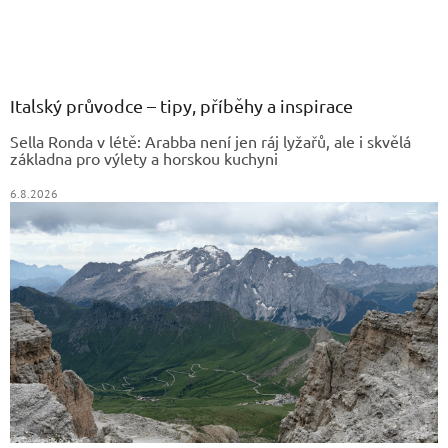
Z
á
p
a
Italský průvodce – tipy, příběhy a inspirace
t
Sella Ronda v létě: Arabba není jen ráj lyžařů, ale i skvělá
í
základna pro výlety a horskou kuchyni
6.8.2026