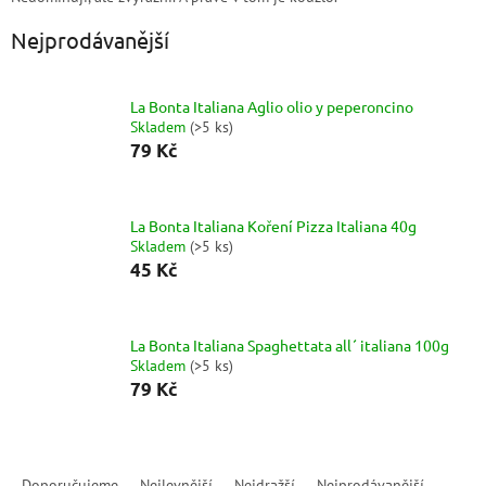
Nejprodávanější
La Bonta Italiana Aglio olio y peperoncino
Skladem
(
>5 ks
)
79 Kč
La Bonta Italiana Koření Pizza Italiana 40g
Skladem
(
>5 ks
)
45 Kč
La Bonta Italiana Spaghettata all´ italiana 100g
Skladem
(
>5 ks
)
79 Kč
Ř
a
Doporučujeme
Nejlevnější
Nejdražší
Nejprodávanější