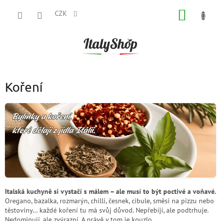
Přejít
NÁKUP
na
CZK
obsah
KOŠÍK
Koření
Italská kuchyně si vystačí s málem – ale musí to být poctivé a voňavé.
Oregano, bazalka, rozmarýn, chilli, česnek, cibule, směsi na pizzu nebo
těstoviny… každé koření tu má svůj důvod. Nepřebíjí, ale podtrhuje.
Nedominují, ale zvýrazní. A právě v tom je kouzlo.