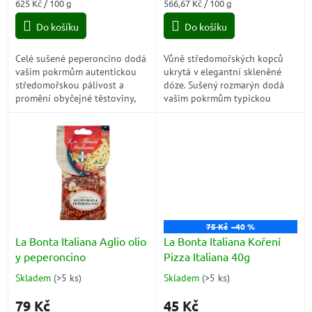
Měrná
Měrná
625 Kč / 100 g
566,67 Kč / 100 g
cena:
cena:
Do košíku
Do košíku
Celé sušené peperoncino dodá
Vůně středomořských kopců
vašim pokrmům autentickou
ukrytá v elegantní skleněné
středomořskou pálivost a
dóze. Sušený rozmarýn dodá
promění obyčejné těstoviny,
vašim pokrmům typickou
pizzu nebo omáčku v
italskou vůni i výraznou chuť,
kulinářský zážitek inspirovaný
která promění pečené
jižní Itálií.
brambory, maso nebo...
75 Kč
–40 %
La Bonta Italiana Aglio olio
La Bonta Italiana Koření
y peperoncino
Pizza Italiana 40g
Skladem
(
>5 ks
)
Skladem
(
>5 ks
)
Průměrné
Průměrné
hodnocení
hodnocení
79 Kč
45 Kč
produktu
produktu