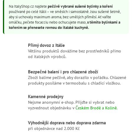
v
d
á
Na ItalyShop.cz najdete
pečlivě vybrané sušené bylinky a koření
a
n
používané po celé Itálii – ve směsích i samostatně. Jsou sušené šetrně,
c
í
aby si uchovaly maximum aroma, bez umělých příměsí. Ať vaříte
í
omáčku, pečete focacciu nebo ochucujete maso,
s těmito bylinkami a
p
kořením se přenesete rovnou do italské kuchyně.
r
v
k
Přímý dovoz z Itálie
y
Většinu produktů dovážíme bez prostředníků přímo
v
od italských výrobců.
ý
p
i
Bezpečné balení i pro chlazené zboží
s
Zboží balíme pečlivě, aby dorazilo v pořádku. Chlazené
u
produkty posíláme v termoobalu s chladicí vložkou.
Kamenné prodejny
Nejsme anonymní e-shop. Přijďte si vybrat nebo
vyzvednout objednávku v
Českém Brodě a Kolíně
.
Výhodnější doprava nebo doprava zdarma
pří objednávce nad 2.000 Kč