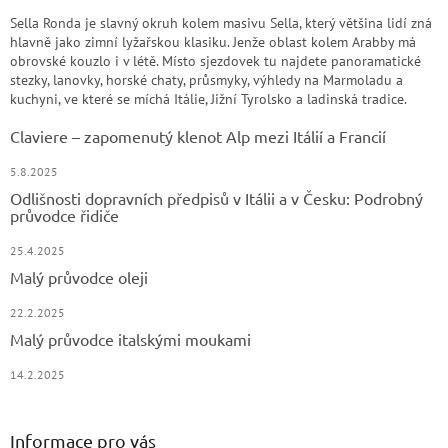
Sella Ronda je slavný okruh kolem masivu Sella, který většina lidí zná
hlavně jako zimní lyžařskou klasiku. Jenže oblast kolem Arabby má
obrovské kouzlo i v létě. Místo sjezdovek tu najdete panoramatické
stezky, lanovky, horské chaty, průsmyky, výhledy na Marmoladu a
kuchyni, ve které se míchá Itálie, Jižní Tyrolsko a ladinská tradice.
Claviere – zapomenutý klenot Alp mezi Itálií a Francií
5.8.2025
Odlišnosti dopravních předpisů v Itálii a v Česku: Podrobný
průvodce řidiče
25.4.2025
Malý průvodce oleji
22.2.2025
Malý průvodce italskými moukami
14.2.2025
Informace pro vás