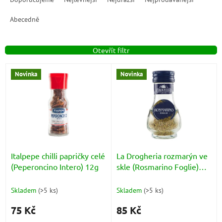
z
e
Abecedně
n
í
Otevřít filtr
p
r
V
o
Novinka
Novinka
ý
d
p
u
i
k
s
t
p
ů
r
o
d
Italpepe chilli papričky celé
La Drogheria rozmarýn ve
u
(Peperoncino Intero) 12g
skle (Rosmarino Foglie)
k
15g
t
Skladem
(
>5 ks
)
Skladem
(
>5 ks
)
ů
75 Kč
85 Kč