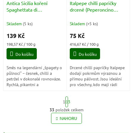
Antica Sicilia koření
Italpepe chilli papričky
Spaghettata di
drcené (Peperoncino
Mezzanotte 70g
Frantumato) 18g
Skladem
(
5 ks
)
Skladem
(
>5 ks
)
139 Kč
75 Kč
Měrná
Měrná
198,57 Kč / 100 g
416,67 Kč / 100 g
cena:
cena:
Do košíku
Do košíku
Směs na legendární „špagety o
Drcené chilli papričky Italpepe
půlnoci“ – česnek, chilli a
dodají pokrmům výraznou a
petržel v dokonalé rovnováze.
přímou pálivost. Jsou ideální
Rychlá, pikantní a
pro všechny, kdo mají rádi
neodolatelná klasika, která
ostrou kuchyni a chtějí si
chutná nejlépe právě po
intenzitu dochutit přesně
S
setmění.
podle chuti.
1
3
t
r
33
položek celkem
O
á
v
NAHORU
n
l
k
o
á