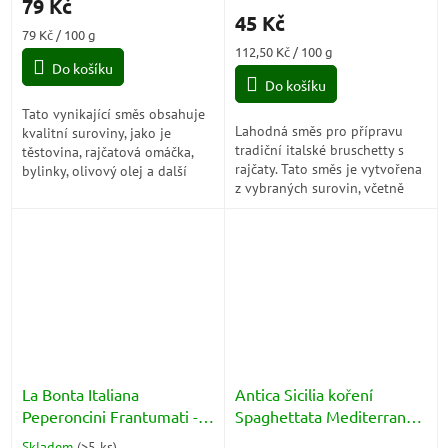
79 Kč
produktu
45 Kč
je
Měrná
79 Kč / 100 g
5,0
cena:
Měrná
112,50 Kč / 100 g
z
Do košíku
cena:
5
Do košíku
hvězdiček.
Tato vynikající směs obsahuje
Lahodná směs pro přípravu
kvalitní suroviny, jako je
tradiční italské bruschetty s
těstovina, rajčatová omáčka,
rajčaty. Tato směs je vytvořena
bylinky, olivový olej a další
z vybraných surovin, včetně
přísady, které vytvářejí
sladkých rajčat, olivového
autentickou italskou chuť. S
oleje, bylinek a aromatických...
touto...
La Bonta Italiana
Antica Sicilia koření
Peperoncini Frantumati -
Spaghettata Mediterranea
drcené chilli papričky 100g
70g
Skladem
(
>5 ks
)