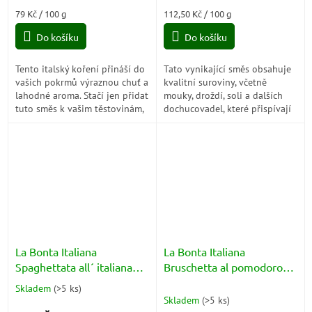
je
je
Měrná
Měrná
79 Kč / 100 g
112,50 Kč / 100 g
4,8
5,0
cena:
cena:
z
z
Do košíku
Do košíku
5
5
hvězdiček.
hvězdiček.
Tento italský koření přináší do
Tato vynikající směs obsahuje
vašich pokrmů výraznou chuť a
kvalitní suroviny, včetně
lahodné aroma. Stačí jen přidat
mouky, droždí, soli a dalších
tuto směs k vašim těstovinám,
dochucovadel, které přispívají
pizzám, omáčkám nebo
k autentickému italskému
grilovaným pokrmům a
chuti. S touto směsí si
vytvoříte...
můžete...
La Bonta Italiana
La Bonta Italiana
Spaghettata all´ italiana
Bruschetta al pomodoro
100g
40g
Skladem
(
>5 ks
)
Průměrné
Skladem
(
>5 ks
)
hodnocení