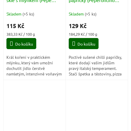
Nero) 30g
Chilli) 70g
Skladem
(
>5 ks
)
Skladem
(
>5 ks
)
115 Kč
129 Kč
Měrná
Měrná
383,33 Kč / 100 g
184,29 Kč / 100 g
cena:
cena:
Do košíku
Do košíku
Král koření v praktickém
Poctivě sušené chilli papričky,
mlýnku, který vám umožní
které dodají vašim jídlům
dochutit jídlo čerstvě
pravý italský temperament.
namletým, intenzivně voňavým
Stačí špetka a těstoviny, pizza
pepřem. Jemně pikantní a
nebo omáčka získají výraznou
neuvěřitelně univerzální –
pikantní chuť i neodolatelné...
nepostradatelný...