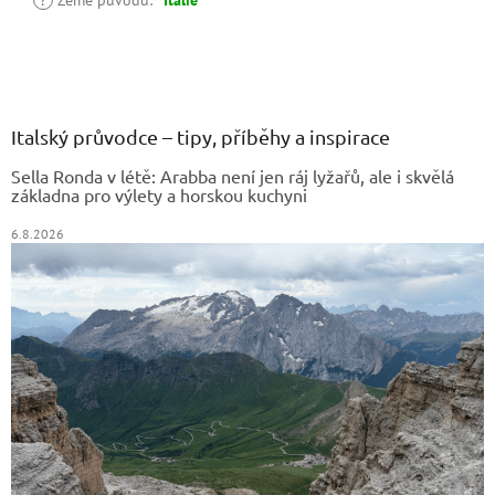
Z
á
p
a
Italský průvodce – tipy, příběhy a inspirace
t
Sella Ronda v létě: Arabba není jen ráj lyžařů, ale i skvělá
í
základna pro výlety a horskou kuchyni
6.8.2026