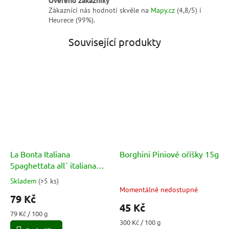
Zákazníci nás hodnotí skvěle na
Mapy.cz
(4,8/5) i
Heurece (99%).
Související produkty
La Bonta Italiana
Borghini Piniové oříšky 15g
Spaghettata all´ italiana
100g
Skladem
(
>5 ks
)
Průměrné
Momentálně nedostupné
hodnocení
79 Kč
produktu
45 Kč
je
Měrná
79 Kč / 100 g
5,0
cena:
Měrná
300 Kč / 100 g