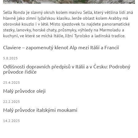
Sella Ronda je slavný okruh kolem masivu Sella, který většina lidí zná
hlavně jako zimní lyžařskou klasiku. Jenže oblast kolem Arabby má
obrovské kouzlo i v létě. Místo sjezdovek tu najdete panoramatické
stezky, lanovky, horské chaty, průsmyky, výhledy na Marmoladu a
kuchyni, ve které se míchá Itálie, Jižní Tyrolsko a ladinská tradice.
Claviere – zapomenutý klenot Alp mezi Itálií a Francií
5.8.2025
Odlišnosti dopravních předpisů v Itálii a v Česku: Podrobný
průvodce řidiče
25.4.2025
Malý průvodce oleji
22.2.2025
Malý průvodce italskými moukami
14.2.2025