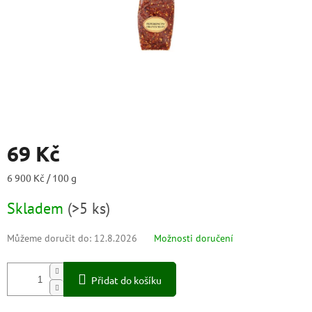
69 Kč
Měrná
6 900 Kč / 100 g
cena:
Skladem
(
>5 ks
)
Můžeme doručit do:
12.8.2026
Možnosti doručení
Přidat do košíku