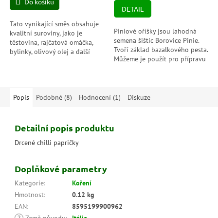
Do košíku
cena:
z
DETAIL
5
hvězdiček.
Tato vynikající směs obsahuje
Piniové oříšky jsou lahodná
kvalitní suroviny, jako je
semena šištic Borovice Pinie.
těstovina, rajčatová omáčka,
Tvoří základ bazalkového pesta.
bylinky, olivový olej a další
Můžeme je použít pro přípravu
přísady, které vytvářejí
kuskusu, těstovin, rýže, do
autentickou italskou chuť. S
salátů, nádivek nebo omáček.
touto...
Popis
Podobné (8)
Hodnocení (1)
Diskuze
Detailní popis produktu
Drcené chilli papričky
Doplňkové parametry
Kategorie
:
Koření
Hmotnost
:
0.12 kg
EAN
:
8595199900962
?
Země původu
:
Itálie