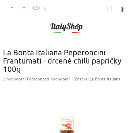
Přejít
NÁKUP
na
CZK
obsah
KOŠÍK
La Bonta Italiana Peperoncini
Frantumati - drcené chilli papričky
100g
Průměrné
1 hodnocení
Podrobnosti hodnocení
Značka:
La Bonta Italiana
hodnocení
produktu
je
5,0
z
5
hvězdiček.