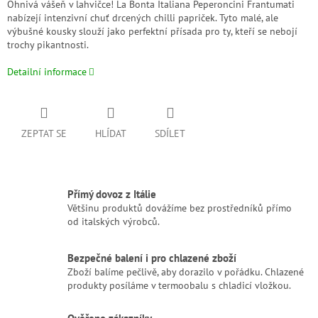
Ohnivá vášeň v lahvičce! La Bonta Italiana Peperoncini Frantumati
nabízejí intenzivní chuť drcených chilli papriček. Tyto malé, ale
výbušné kousky slouží jako perfektní přísada pro ty, kteří se nebojí
trochy pikantnosti.
Detailní informace
ZEPTAT SE
HLÍDAT
SDÍLET
Přímý dovoz z Itálie
Většinu produktů dovážíme bez prostředníků přímo
od italských výrobců.
Bezpečné balení i pro chlazené zboží
Zboží balíme pečlivě, aby dorazilo v pořádku. Chlazené
produkty posíláme v termoobalu s chladicí vložkou.
Ověřeno zákazníky