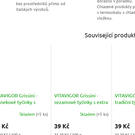
dorazilo v pořádku.
bez prostředníků přímo od
Chlazené produkty 
italských výrobců.
v termoobalu s chlad
vložkou.
Související produk
AVIGOR Grissini -
VITAVIGOR Grissini -
VITAVIGOR
nekové tyčinky s
sezamové tyčinky s extra
tradiční t
tra panenským
panenským olivovým
panenský
Skladem
(
>5 ks
)
Skladem
(
>5 ks
)
ivovým olejem 125g
měrné
olejem 125g
olejem 1
Průměrné
nocení
hodnocení
 Kč
39 Kč
39 Kč
duktu
produktu
je
ná
Měrná
Měrná
20 Kč / 100 g
31,20 Kč / 100 g
31,20 Kč / 