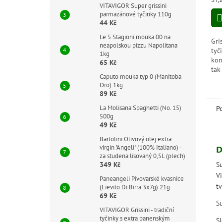
4,3
VITAVIGOR Super grissini
cen
z
parmazánové tyčinky 110g
44 Kč
5
hvě
Le 5 Stagioni mouka 00 na
Gri
neapolskou pizzu Napolitana
tyč
1kg
kon
65 Kč
tak
Caputo mouka typ 0 (Manitoba
šun
Oro) 1kg
neo
89 Kč
ideá
La Molisana Spaghetti (No. 15)
P
500g
49 Kč
Bartolini Olivový olej extra
D
virgin "Angeli" (100% Italiano) -
za studena lisovaný 0,5L (plech)
S
349 Kč
V
Paneangeli Pivovarské kvasnice
t
(Lievito Di Birra 3x7g) 21g
69 Kč
Su
VITAVIGOR Grissini - tradiční
tyčinky s extra panenským
S