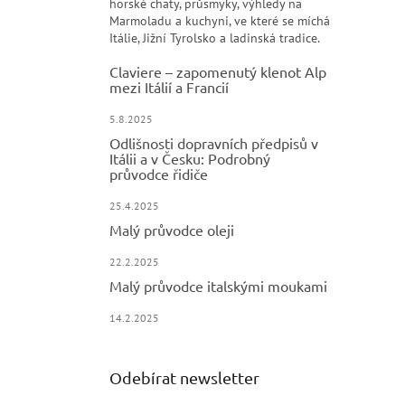
horské chaty, průsmyky, výhledy na
Marmoladu a kuchyni, ve které se míchá
Itálie, Jižní Tyrolsko a ladinská tradice.
Claviere – zapomenutý klenot Alp
mezi Itálií a Francií
5.8.2025
Odlišnosti dopravních předpisů v
Itálii a v Česku: Podrobný
průvodce řidiče
25.4.2025
Malý průvodce oleji
22.2.2025
Malý průvodce italskými moukami
14.2.2025
Odebírat newsletter