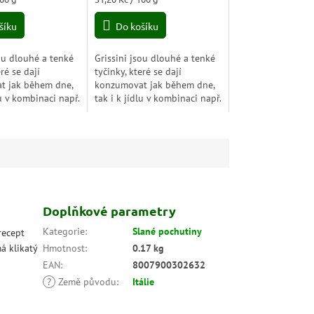
5,0
cena:
z
šíku
Do košíku
5
hvězdiček.
sou dlouhé a tenké
Grissini jsou dlouhé a tenké
eré se dají
tyčinky, které se dají
t jak během dne,
konzumovat jak během dne,
lu v kombinaci např.
tak i k jídlu v kombinaci např.
em. Grissini
šunkou, sýrem. Grissini
 žádný tuk. Jsou
neobsahují žádný tuk. Jsou
...
ideální jako...
Doplňkové parametry
Kategorie
:
Slané pochutiny
recept
á klikatý
Hmotnost
:
0.17 kg
EAN
:
8007900302632
?
Země původu
:
Itálie