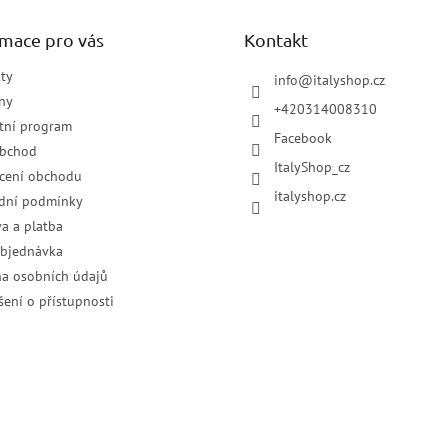
rmace pro vás
Kontakt
ty
info
@
italyshop.cz
ny
+420314008310
tní program
Facebook
obchod
ItalyShop_cz
cení obchodu
italyshop.cz
dní podmínky
a a platba
objednávka
a osobních údajů
šení o přístupnosti