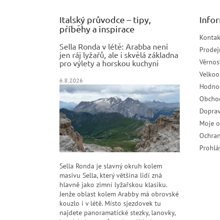
Italský průvodce – tipy,
Info
příběhy a inspirace
Kontak
Sella Ronda v létě: Arabba není
Prodej
jen ráj lyžařů, ale i skvělá základna
Věrnos
pro výlety a horskou kuchyni
Velko
6.8.2026
Hodno
Obcho
Doprav
Moje 
Ochran
Prohlá
Sella Ronda je slavný okruh kolem
masivu Sella, který většina lidí zná
hlavně jako zimní lyžařskou klasiku.
Jenže oblast kolem Arabby má obrovské
kouzlo i v létě. Místo sjezdovek tu
najdete panoramatické stezky, lanovky,