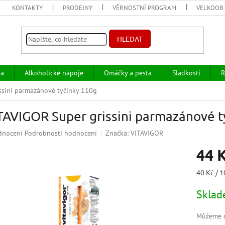
KONTAKTY
PRODEJNY
VĚRNOSTNÍ PROGRAM
VELKOOB
HLEDAT
va
Alkoholické nápoje
Omáčky a pesta
Sladkosti
R
ssini parmazánové tyčinky 110g
TAVIGOR Super grissini parmazánové t
ěrné
dnocení
Podrobnosti hodnocení
Značka:
VITAVIGOR
ocení
44 
uktu
Měrná
40 Kč / 1
cena:
Skla
iček.
Můžeme d