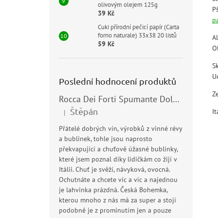
olivovým olejem 125g
P
39 Kč
p
Cuki přírodní pečicí papír (Carta
forno naturale) 33x38 20 listů
A
59 Kč
O
S
U
Poslední hodnocení produktů
Z
Rocca Dei Forti Spumante Dolce 11,5% 0,75l
Štěpán
It
|
Hodnocení produktu je 5 z 5 hvězdiček.
Přátelé dobrých vín, výrobků z vinné révy
a bublinek, tohle jsou naprosto
překvapující a chuťově úžasné bublinky,
které jsem poznal díky lidičkám co žijí v
Itálii. Chuť je svěží, návyková, ovocná.
Ochutnáte a chcete víc a víc a najednou
je lahvinka prázdná. Česká Bohemka,
kterou mnoho z nás má za super a stojí
podobně je z prominutím jen a pouze