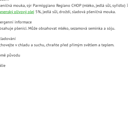
šeničná mouka, sýr Parmiggiano Regiano CHOP (mléko, jedlá sůl, syřidlo) 
anenský olivový olej
5%, jedlá sůl, droždí, sladová pšeničná mouka.
lergenní informace
bsahuje pšenici. Může obsahovat mléko, sezamová semínka a sóju.
kladování
chovejte v chladu a suchu, chraňte před přímým světlem a teplem.
emě původu
álie