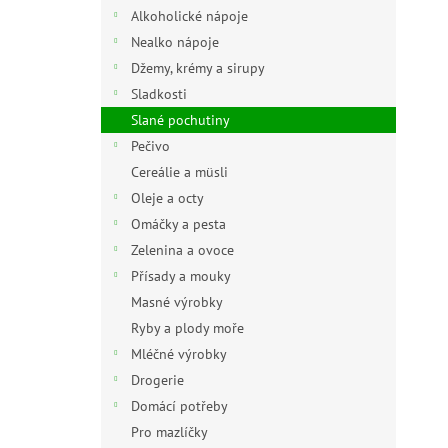
n
Alkoholické nápoje
e
Nealko nápoje
l
Džemy, krémy a sirupy
Sladkosti
Slané pochutiny
Pečivo
Cereálie a müsli
Oleje a octy
Omáčky a pesta
Zelenina a ovoce
Přísady a mouky
Masné výrobky
Ryby a plody moře
Mléčné výrobky
Drogerie
Domácí potřeby
Pro mazlíčky