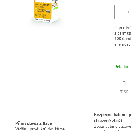
Super tyč
s parmazá
100% ext
a je posy
Detailní 
TISK
Bezpečné balení i p
chlazené zboží
Přímý dovoz z Itálie
Zboží balíme pečlivě
Většinu produktů dovážíme