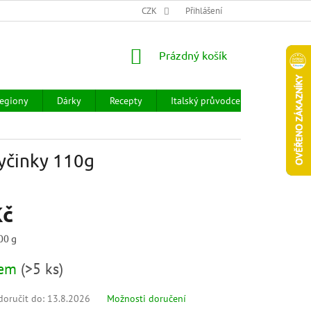
CHOD
HODNOCENÍ OBCHODU
CZK
OBCHODNÍ PODMÍNKY
Přihlášení
DOPR
NÁKUPNÍ
Prázdný košík
KOŠÍK
egiony
Dárky
Recepty
Italský průvodce
Prodejny
yčinky 110g
Kč
00 g
dem
(
>5 ks
)
oručit do:
13.8.2026
Možnosti doručení