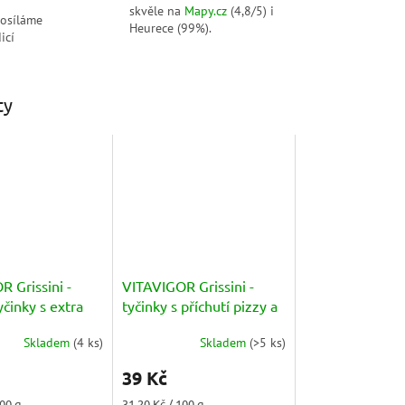
skvěle na
Mapy.cz
(4,8/5) i
posíláme
Heurece (99%).
icí
ty
 Grissini -
VITAVIGOR Grissini -
yčinky s extra
tyčinky s příchutí pizzy a
m olivovým
s extra panenským
Skladem
(
4 ks
)
Skladem
(
>5 ks
)
25g
olivovým olejem 125g
Průměrné
hodnocení
39 Kč
produktu
je
Měrná
100 g
31,20 Kč / 100 g