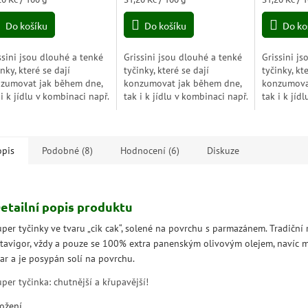
5,0
a:
cena:
cena:
z
Do košíku
Do košíku
Do ko
5
zdiček.
hvězdiček.
ssini jsou dlouhé a tenké
Grissini jsou dlouhé a tenké
Grissini j
inky, které se dají
tyčinky, které se dají
tyčinky, kt
zumovat jak během dne,
konzumovat jak během dne,
konzumova
 i k jídlu v kombinaci např.
tak i k jídlu v kombinaci např.
tak i k jíd
kou, sýrem. Grissini
šunkou, sýrem. Grissini
šunkou, sýr
bsahují žádný tuk. Jsou
neobsahují žádný tuk. Jsou
neobsahují
lní jako...
ideální jako...
ideální jako
opis
Podobné (8)
Hodnocení (6)
Diskuze
etailní popis produktu
uper tyčinky ve tvaru „cik cak“, solené na povrchu s parmazánem. Tradiční 
itavigor, vždy a pouze se 100% extra panenským olivovým olejem, navíc m
var a je posypán solí na povrchu.
per tyčinka: chutnější a křupavější!
ložení