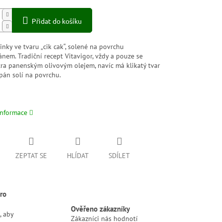
Přidat do košíku
inky ve tvaru „cik cak“, solené na povrchu
nem. Tradiční recept Vitavigor, vždy a pouze se
ra panenským olivovým olejem, navíc má klikatý tvar
pán solí na povrchu.
informace
ZEPTAT SE
HLÍDAT
SDÍLET
ro
Ověřeno zákazníky
, aby
Zákazníci nás hodnotí