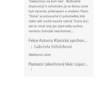
"meducínou na kuří oka" . Rozhodně
doporučuji k ochutnání, já se ženou jsme
byli opravdu překvapeni a unešeni. Pozor
"Dolce" je polosuché či polosladké, kdo
máte rádi suché musíte vybrat "Extra dry",
ale to vinař zná, jen jsem tedy suchou
variantu bohužel neochutnal....
Felce Azzurra Klasický sprchový gel - doccia gel 400ml
Gabriela Stibůrková
|
Hodnocení produktu je 5 z 5 hvězdiček.
Nádherná vůně
Paolazzi Lékořicový likér Liquirizia 24% 0,7L
|
Hodnocení produktu je 5 z 5 hvězdiček.
Z
á
p
a
t
í