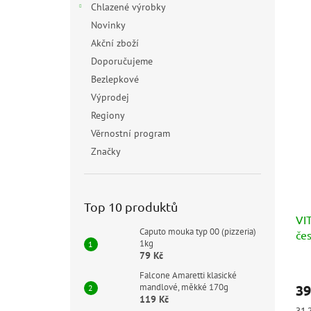
Chlazené výrobky
Novinky
Akční zboží
Doporučujeme
Bezlepkové
Výprodej
Regiony
Věrnostní program
Značky
Top 10 produktů
VIT
Caputo mouka typ 00 (pizzeria)
čes
1kg
ex
79 Kč
ol
Prů
Falcone Amaretti klasické
hod
mandlové, měkké 170g
39
pro
119 Kč
je
Měr
31,