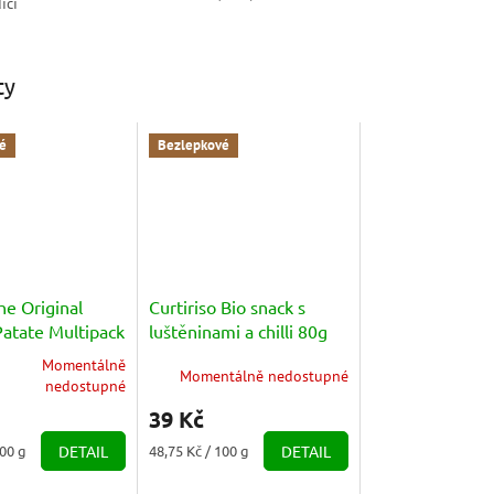
icí
ty
é
Bezlepkové
he Original
Curtiriso Bio snack s
Patate Multipack
luštěninami a chilli 80g
e (6x22g) 132g
Momentálně
Momentálně nedostupné
nedostupné
39 Kč
Měrná
100 g
DETAIL
48,75 Kč / 100 g
DETAIL
cena: