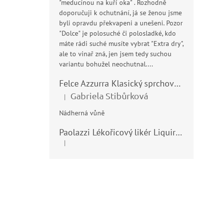
"meducínou na kuří oka" . Rozhodně
doporučuji k ochutnání, já se ženou jsme
byli opravdu překvapeni a unešeni. Pozor
"Dolce" je polosuché či polosladké, kdo
máte rádi suché musíte vybrat "Extra dry",
ale to vinař zná, jen jsem tedy suchou
variantu bohužel neochutnal....
Felce Azzurra Klasický sprchový gel - doccia gel 400ml
Gabriela Stibůrková
|
Hodnocení produktu je 5 z 5 hvězdiček.
Nádherná vůně
Paolazzi Lékořicový likér Liquirizia 24% 0,7L
|
Hodnocení produktu je 5 z 5 hvězdiček.
Z
á
p
a
t
í