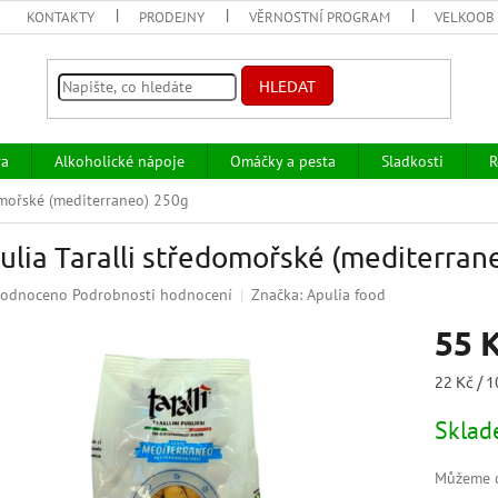
KONTAKTY
PRODEJNY
VĚRNOSTNÍ PROGRAM
VELKOOB
HLEDAT
va
Alkoholické nápoje
Omáčky a pesta
Sladkosti
R
omořské (mediterraneo) 250g
ulia Taralli středomořské (mediterran
ěrné
odnoceno
Podrobnosti hodnocení
Značka:
Apulia food
ocení
55 
uktu
Měrná
22 Kč / 1
cena:
Skla
iček.
Můžeme d