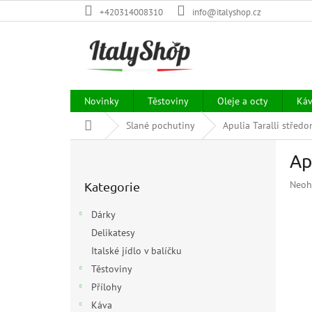
Přejít
+420314008310
info@italyshop.cz
na
obsah
Novinky
Těstoviny
Oleje a octy
Ká
Domů
Slané pochutiny
Apulia Taralli střed
P
Ap
o
Přeskočit
s
Prům
Neoh
Kategorie
kategorie
t
hodn
r
prod
Dárky
a
je
Delikatesy
n
0,0
z
Italské jídlo v balíčku
n
5
í
Těstoviny
hvězd
p
Přílohy
a
Káva