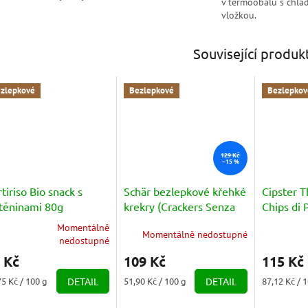
v termoobalu s chlad
vložkou.
Související produk
zlepkové
Bezlepkové
Bezlepkov
129 Kč
–15 %
tiriso Bio snack s
Schär bezlepkové křehké
Cipster T
štěninami 80g
krekry (Crackers Senza
Chips di 
Glutine) 210g
6 Bustin
Momentálně
Momentálně nedostupné
měrné
Průměrné
nedostupné
nocení
hodnocení
 Kč
109 Kč
115 Kč
duktu
produktu
je
ná
Měrná
Měrná
75 Kč / 100 g
DETAIL
51,90 Kč / 100 g
DETAIL
87,12 Kč / 
5,0
a:
cena:
cena:
z