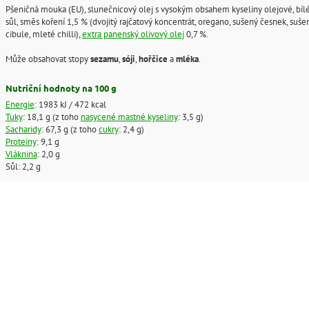
Pšeničná mouka (EU), slunečnicový olej s vysokým obsahem kyseliny olejové, bílé
sůl, směs koření 1,5 % (dvojitý rajčatový koncentrát, oregano, sušený česnek, suše
cibule, mleté chilli),
extra panenský olivový olej
0,7 %.
Může obsahovat stopy
sezamu
,
sóji
,
hořčice
a
mléka
.
Nutriční hodnoty na 100 g
Energie
: 1983 kJ / 472 kcal
Tuky
: 18,1 g (z toho
nasycené mastné kyseliny
: 3,5 g)
Sacharidy
: 67,3 g (z toho
cukry
: 2,4 g)
Proteiny
: 9,1 g
Vláknina
: 2,0 g
Sůl: 2,2 g