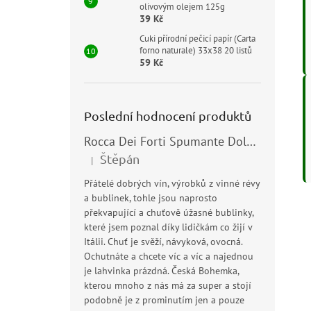
olivovým olejem 125g
39 Kč
Cuki přírodní pečicí papír (Carta
forno naturale) 33x38 20 listů
59 Kč
Poslední hodnocení produktů
Rocca Dei Forti Spumante Dolce 11,5% 0,75l
Štěpán
|
Hodnocení produktu je 5 z 5 hvězdiček.
Přátelé dobrých vín, výrobků z vinné révy
a bublinek, tohle jsou naprosto
překvapující a chuťově úžasné bublinky,
které jsem poznal díky lidičkám co žijí v
Itálii. Chuť je svěží, návyková, ovocná.
Ochutnáte a chcete víc a víc a najednou
je lahvinka prázdná. Česká Bohemka,
kterou mnoho z nás má za super a stojí
podobně je z prominutím jen a pouze