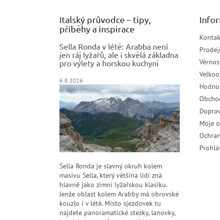
Italský průvodce – tipy,
Info
příběhy a inspirace
Kontak
Sella Ronda v létě: Arabba není
Prodej
jen ráj lyžařů, ale i skvělá základna
Věrnos
pro výlety a horskou kuchyni
Velko
6.8.2026
Hodno
Obcho
Doprav
Moje 
Ochran
Prohlá
Sella Ronda je slavný okruh kolem
masivu Sella, který většina lidí zná
hlavně jako zimní lyžařskou klasiku.
Jenže oblast kolem Arabby má obrovské
kouzlo i v létě. Místo sjezdovek tu
najdete panoramatické stezky, lanovky,