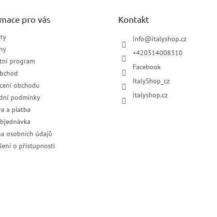
rmace pro vás
Kontakt
ty
info
@
italyshop.cz
ny
+420314008310
tní program
Facebook
obchod
ItalyShop_cz
cení obchodu
italyshop.cz
dní podmínky
a a platba
objednávka
a osobních údajů
šení o přístupnosti