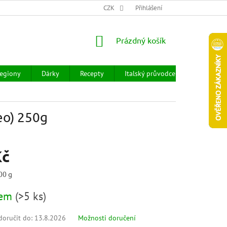
CHOD
HODNOCENÍ OBCHODU
CZK
OBCHODNÍ PODMÍNKY
Přihlášení
DOPR
NÁKUPNÍ
Prázdný košík
KOŠÍK
egiony
Dárky
Recepty
Italský průvodce
Prodejny
eo) 250g
Kč
00 g
dem
(
>5 ks
)
oručit do:
13.8.2026
Možnosti doručení