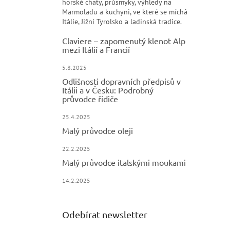
horské chaty, průsmyky, výhledy na
Marmoladu a kuchyni, ve které se míchá
Itálie, Jižní Tyrolsko a ladinská tradice.
Claviere – zapomenutý klenot Alp
mezi Itálií a Francií
5.8.2025
Odlišnosti dopravních předpisů v
Itálii a v Česku: Podrobný
průvodce řidiče
25.4.2025
Malý průvodce oleji
22.2.2025
Malý průvodce italskými moukami
14.2.2025
Odebírat newsletter