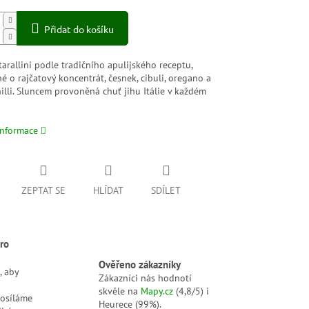
Přidat do košíku
arallini podle tradičního apulijského receptu,
 o rajčatový koncentrát, česnek, cibuli, oregano a
illi. Sluncem provoněná chuť jihu Itálie v každém
informace
ZEPTAT SE
HLÍDAT
SDÍLET
ro
Ověřeno zákazníky
, aby
Zákazníci nás hodnotí
skvěle na
Mapy.cz
(4,8/5) i
posíláme
Heurece (99%).