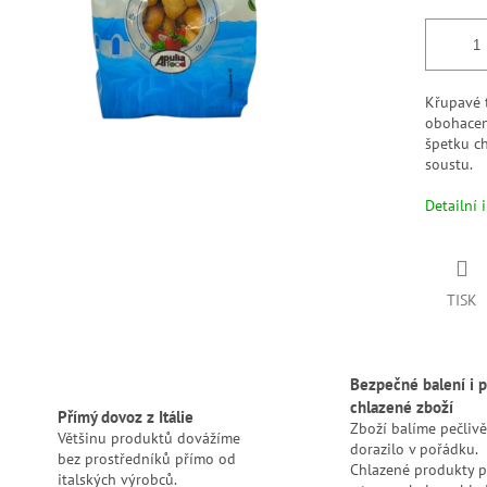
Křupavé t
obohacené
špetku ch
soustu.
Detailní 
TISK
Bezpečné balení i p
chlazené zboží
Přímý dovoz z Itálie
Zboží balíme pečlivě
Většinu produktů dovážíme
dorazilo v pořádku.
bez prostředníků přímo od
Chlazené produkty 
italských výrobců.