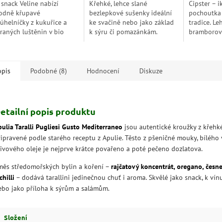
 snack Veline nabízí
Křehké, lehce slané
Cipster – i
5
odně křupavé
bezlepkové sušenky ideální
pochoutka 
zdiček.
hvězdiček.
júhelníčky z kukuřice a
ke svačině nebo jako základ
tradice. L
raných luštěnin v bio
k sýru či pomazánkám.
bramborové
litě, které nejsou
Klasická chuť, kterou si
praktickém
žené. Tento snack je
zamiluje každý – lehké jako
si zamiluje
ělou volbou pro lehkou a
pírko, křupavé jako sen.
vzdušnou t
avou...
opis
Podobné (8)
Hodnocení
Diskuze
etailní popis produktu
pulia Taralli Pugliesi Gusto Mediterraneo
jsou autentické kroužky z křehké
řipravené podle starého receptu z Apulie. Těsto z pšeničné mouky, bílého 
livového oleje je nejprve krátce povařeno a poté pečeno dozlatova.
měs středomořských bylin a koření –
rajčatový koncentrát, oregano, česne
chilli
– dodává tarallini jedinečnou chuť i aroma. Skvělé jako snack, k vínu
ebo jako příloha k sýrům a salámům.
Složení