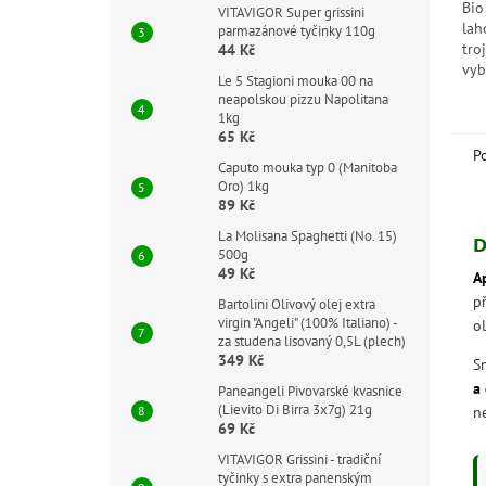
Bio
5
VITAVIGOR Super grissini
lah
hvě
parmazánové tyčinky 110g
tro
44 Kč
vyb
Le 5 Stagioni mouka 00 na
kva
neapolskou pizzu Napolitana
sma
1kg
skv
65 Kč
zdr
P
Caputo mouka typ 0 (Manitoba
Oro) 1kg
89 Kč
La Molisana Spaghetti (No. 15)
D
500g
49 Kč
A
p
Bartolini Olivový olej extra
virgin "Angeli" (100% Italiano) -
o
za studena lisovaný 0,5L (plech)
349 Kč
S
a 
Paneangeli Pivovarské kvasnice
(Lievito Di Birra 3x7g) 21g
n
69 Kč
VITAVIGOR Grissini - tradiční
tyčinky s extra panenským