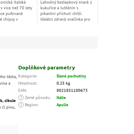
konická italská
Lahodný bezlepkový snack z
s více než 70 lety
kukuřice a luštěnin s
ehce pufované
pikantní příchutí chilli.
 chipsy v
Ideální zdravá svačinka pro
 multipacku, které
milovníky pikantních chutí.
te pro jejich
exturu a...
Doplňkové parametry
Kategorie
:
Slané pochutiny
ho těsta,
vína a
Hmotnost
:
0.25 kg
EAN
:
8021851100673
?
Země původu
:
Itálie
k, cibule
?
Region
:
Apulie
 či pivu,