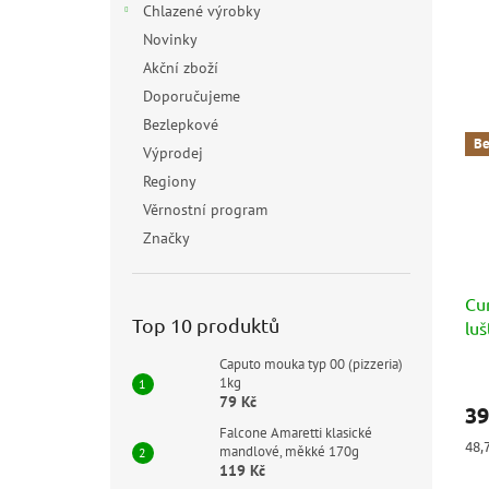
Chlazené výrobky
Novinky
Akční zboží
Doporučujeme
Bezlepkové
Be
Výprodej
Regiony
Věrnostní program
Značky
Cur
Top 10 produktů
lu
Caputo mouka typ 00 (pizzeria)
Prů
1kg
hod
79 Kč
39
pro
Falcone Amaretti klasické
je
Měr
48,
mandlové, měkké 170g
5,0
cen
119 Kč
z