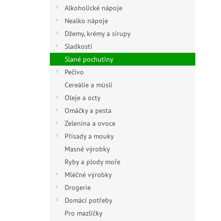
n
Alkoholické nápoje
e
Nealko nápoje
l
Džemy, krémy a sirupy
Sladkosti
Slané pochutiny
Pečivo
Cereálie a müsli
Oleje a octy
Omáčky a pesta
Zelenina a ovoce
Přísady a mouky
Masné výrobky
Ryby a plody moře
Mléčné výrobky
Drogerie
Domácí potřeby
Pro mazlíčky