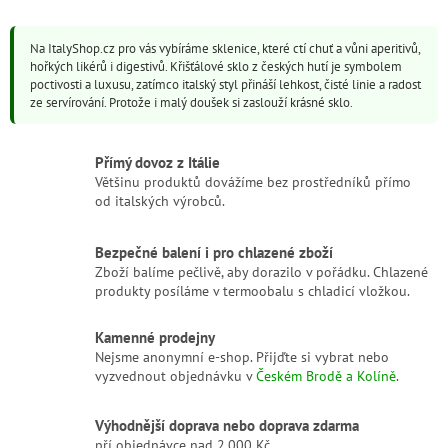
v
l
Na ItalyShop.cz pro vás vybíráme sklenice, které ctí chuť a vůni aperitivů,
á
hořkých likérů i digestivů. Křišťálové sklo z českých hutí je symbolem
d
poctivosti a luxusu, zatímco italský styl přináší lehkost, čisté linie a radost
a
ze servírování. Protože i malý doušek si zaslouží krásné sklo.
c
í
p
Přímý dovoz z Itálie
r
Většinu produktů dovážíme bez prostředníků přímo
v
od italských výrobců.
k
y
v
Bezpečné balení i pro chlazené zboží
ý
Zboží balíme pečlivě, aby dorazilo v pořádku. Chlazené
p
produkty posíláme v termoobalu s chladicí vložkou.
i
s
u
Kamenné prodejny
Nejsme anonymní e-shop. Přijďte si vybrat nebo
vyzvednout objednávku v
Českém Brodě a Kolíně
.
Výhodnější doprava nebo doprava zdarma
pří objednávce nad 2.000 Kč