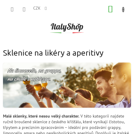
Přejít
NÁKUP
na
CZK
obsah
KOŠÍK
Sklenice na likéry a aperitivy
Malé sklenky, které nesou velký charakter.
V této kategorii najdete
ručně broušené sklenice z českého křišťálu, které vynikají čistotou,
třpytem a precizním zpracováním – ideální pro podávání grappy,
limoncella, amara nebo nealkoholických aperitivů. Doplňují je italské