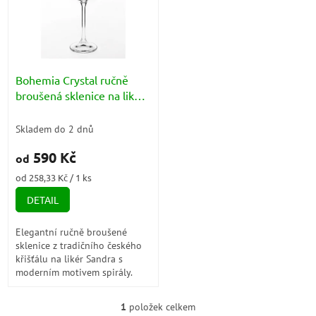
i
k
s
t
p
ů
r
o
d
Bohemia Crystal ručně
u
broušená sklenice na likér
k
Sandra (motiv spirála)
t
75ml
Skladem do 2 dnů
ů
590 Kč
od
Měrná
od 258,33 Kč / 1 ks
cena:
DETAIL
Elegantní ručně broušené
sklenice z tradičního českého
křišťálu na likér Sandra s
moderním motivem spirály.
Ideální pro slavnostní
příležitosti i každodenní
1
položek celkem
O
užívání. Skleničky...