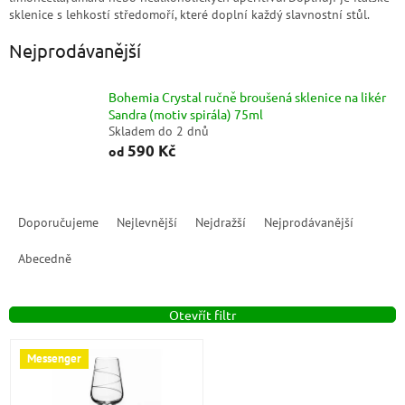
sklenice s lehkostí středomoří, které doplní každý slavnostní stůl.
Nejprodávanější
Bohemia Crystal ručně broušená sklenice na likér
Sandra (motiv spirála) 75ml
Skladem do 2 dnů
590 Kč
od
Ř
a
Doporučujeme
Nejlevnější
Nejdražší
Nejprodávanější
z
e
Abecedně
n
í
Otevřít filtr
p
r
V
o
Messenger
ý
d
p
u