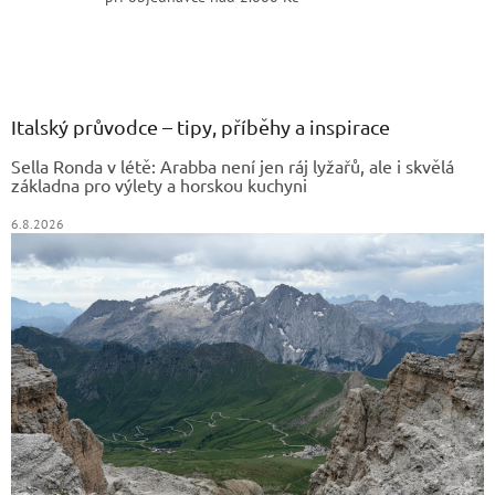
Z
á
p
a
Italský průvodce – tipy, příběhy a inspirace
t
Sella Ronda v létě: Arabba není jen ráj lyžařů, ale i skvělá
í
základna pro výlety a horskou kuchyni
6.8.2026