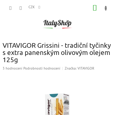
Přejít
NÁKUP
na
CZK
obsah
KOŠÍK
VITAVIGOR Grissini - tradiční tyčinky
s extra panenským olivovým olejem
125g
Průměrné
3 hodnocení
Podrobnosti hodnocení
Značka:
VITAVIGOR
hodnocení
produktu
je
5,0
z
5
hvězdiček.