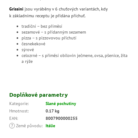
Grissini
jsou vyráběny v 6 chuťových variantách, kdy
k základnímu receptu je přidána příchuť.
tradiční – bez příměsí
sezamové – s přídanným sezamem
pizza – s pizzovovou příchutí
česnekekové
sýrové
celozrné – s příměsí obilovin ječmene, ovsa, pšenice, žita
a rýže
Doplňkové parametry
Kategorie
:
Slané pochutiny
Hmotnost
:
0.17 kg
EAN
:
8007900000255
?
Země původu
:
Itálie