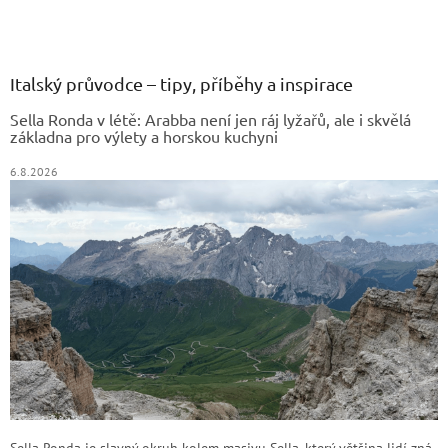
Z
á
p
a
Italský průvodce – tipy, příběhy a inspirace
t
Sella Ronda v létě: Arabba není jen ráj lyžařů, ale i skvělá
í
základna pro výlety a horskou kuchyni
6.8.2026