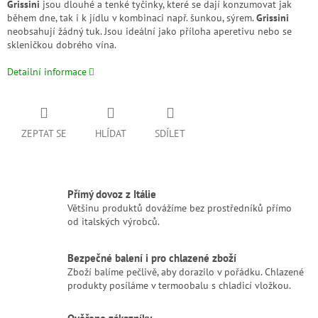
Grissini
jsou dlouhé a tenké tyčinky, které se dají konzumovat jak
během dne, tak i k jídlu v kombinaci např. šunkou, sýrem.
Grissini
neobsahují žádný tuk. Jsou ideální jako příloha aperetivu nebo se
skleničkou dobrého vína.
Detailní informace
ZEPTAT SE
HLÍDAT
SDÍLET
Přímý dovoz z Itálie
Většinu produktů dovážíme bez prostředníků přímo
od italských výrobců.
Bezpečné balení i pro chlazené zboží
Zboží balíme pečlivě, aby dorazilo v pořádku. Chlazené
produkty posíláme v termoobalu s chladicí vložkou.
Ověřeno zákazníky