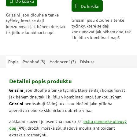
Do košíku
cena:
z
Do košíku
5
hvězdiček.
Grissini jsou dlouhé a tenké
Grissini jsou dlouhé a tenké
tyčinky, které se dají
tyčinky, které se dají
konzumovat jak během dne, tak
konzumovat jak během dne, tak
i k jídlu v kombinaci např.
i k jídlu v kombinaci např.
šunkou, sýrem. Grissini
šunkou, sýrem. Grissini
neobsahují žádný tuk. Jsou
neobsahují žádný tuk. Jsou
ideální jako...
ideální jako...
Popis
Podobné (8)
Hodnocení (3)
Diskuze
Detailní popis produktu
Grissini
jsou dlouhé a tenké tyčinky, které se dají konzumovat
jak během dne, tak i k jídlu v kombinaci např. šunkou, sýrem.
Grissini
neobsahují žádný tuk. Jsou ideální jako příloha
aperetivu nebo se skleničkou dobrého vína.
Základní složení je pšeničná mouka „0“,
extra panenský olivový
olej
(4%), droždí,
mořská sůl, s
ladová mouka, a
ntioxidant
extrakt z rozmarýnu.