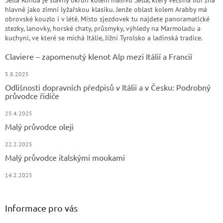
Sella Ronda je slavný okruh kolem masivu Sella, který většina lidí zná
hlavně jako zimní lyžařskou klasiku. Jenže oblast kolem Arabby má
obrovské kouzlo i v létě. Místo sjezdovek tu najdete panoramatické
stezky, lanovky, horské chaty, průsmyky, výhledy na Marmoladu a
kuchyni, ve které se míchá Itálie, Jižní Tyrolsko a ladinská tradice.
Claviere – zapomenutý klenot Alp mezi Itálií a Francií
5.8.2025
Odlišnosti dopravních předpisů v Itálii a v Česku: Podrobný
průvodce řidiče
25.4.2025
Malý průvodce oleji
22.2.2025
Malý průvodce italskými moukami
14.2.2025
Informace pro vás