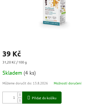
39 Kč
Měrná
31,20 Kč / 100 g
cena:
Skladem
(
4 ks
)
Můžeme doručit do:
13.8.2026
Možnosti doručení
Přidat do košíku