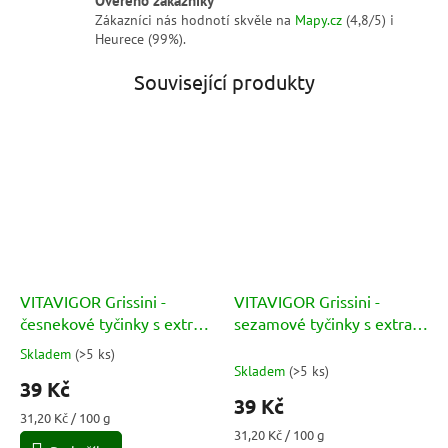
Zákazníci nás hodnotí skvěle na
Mapy.cz
(4,8/5) i
Heurece (99%).
Související produkty
VITAVIGOR Grissini -
VITAVIGOR Grissini -
česnekové tyčinky s extra
sezamové tyčinky s extra
panenským olivovým
panenským olivovým
Skladem
(
>5 ks
)
Průměrné
olejem 125g
olejem 125g
Skladem
(
>5 ks
)
hodnocení
39 Kč
produktu
39 Kč
je
Měrná
31,20 Kč / 100 g
4,3
cena:
Měrná
31,20 Kč / 100 g