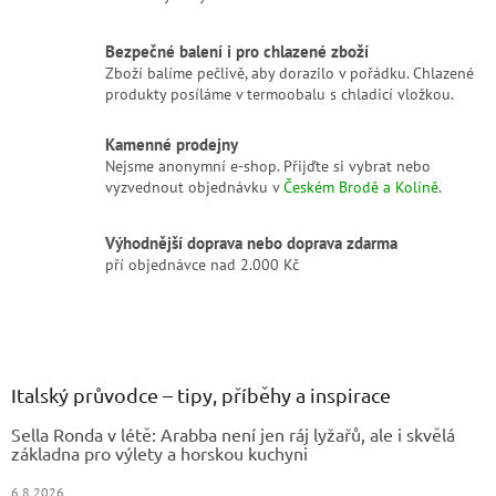
ý
p
i
Bezpečné balení i pro chlazené zboží
s
Zboží balíme pečlivě, aby dorazilo v pořádku. Chlazené
u
produkty posíláme v termoobalu s chladicí vložkou.
Kamenné prodejny
Nejsme anonymní e-shop. Přijďte si vybrat nebo
vyzvednout objednávku v
Českém Brodě a Kolíně
.
Výhodnější doprava nebo doprava zdarma
pří objednávce nad 2.000 Kč
Z
á
p
a
Italský průvodce – tipy, příběhy a inspirace
t
Sella Ronda v létě: Arabba není jen ráj lyžařů, ale i skvělá
í
základna pro výlety a horskou kuchyni
6.8.2026