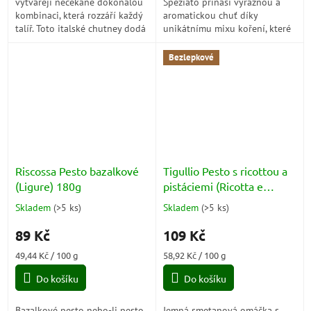
vytvářejí nečekaně dokonalou
Speziato přináší výraznou a
kombinaci, která rozzáří každý
aromatickou chuť díky
talíř. Toto italské chutney dodá
unikátnímu mixu koření, které
sýrům, masu i rybám elegantní
nemá na trhu obdoby.
ovocný kontrast a promění...
Kombinace zázvoru, skořice,
Bezlepkové
pepře a hřebíčku promění...
Riscossa Pesto bazalkové
Tigullio Pesto s ricottou a
(Ligure) 180g
pistáciemi (Ricotta e
Pistacchio) 185g
Skladem
(
>5 ks
)
Skladem
(
>5 ks
)
Průměrné
Průměrné
hodnocení
hodnocení
89 Kč
109 Kč
produktu
produktu
je
je
Měrná
Měrná
49,44 Kč / 100 g
58,92 Kč / 100 g
5,0
5,0
cena:
cena:
z
z
Do košíku
Do košíku
5
5
hvězdiček.
hvězdiček.
Bazalkové pesto nebo-li pesto
Jemná smetanová omáčka s