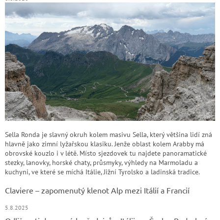
Sella Ronda je slavný okruh kolem masivu Sella, který většina lidí zná
hlavně jako zimní lyžařskou klasiku. Jenže oblast kolem Arabby má
obrovské kouzlo i v létě. Místo sjezdovek tu najdete panoramatické
stezky, lanovky, horské chaty, průsmyky, výhledy na Marmoladu a
kuchyni, ve které se míchá Itálie, Jižní Tyrolsko a ladinská tradice.
Claviere – zapomenutý klenot Alp mezi Itálií a Francií
5.8.2025