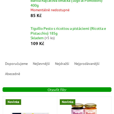
Barilla Rajčatová omáčka (Sugo al Pomodoro)
400g
Momentálně nedostupné
85 Kč
Tigullio Pesto s ricottou a pistáciemi (Ricotta e
Pistacchio) 185g
Skladem
(
>5 ks
)
109 Kč
Ř
a
Doporučujeme
Nejlevnější
Nejdražší
Nejprodávanější
z
e
Abecedně
n
í
Otevřít filtr
p
r
V
o
Novinka
Novinka
ý
d
p
u