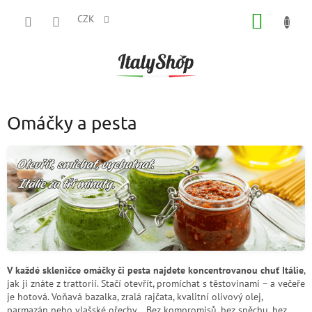
Přejít
NÁKUP
na
CZK
obsah
KOŠÍK
Omáčky a pesta
V každé skleničce omáčky či pesta najdete koncentrovanou chuť Itálie
,
jak ji znáte z trattorií. Stačí otevřít, promíchat s těstovinami – a večeře
je hotová. Voňavá bazalka, zralá rajčata, kvalitní olivový olej,
parmazán nebo vlašské ořechy... Bez kompromisů, bez spěchu, bez