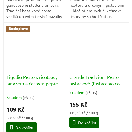
genovese je studená omáčka.
ricottou a drcenými pistáciemi
Tradiční bazalkové poste
– ideální pro rychlé, krémové
vzniká drcením čerstvé bazalky
těstoviny s chutí Sicílie.
a postupným přidáváním
dalších surovin jako je česnek,
Bezlepkové
piniové...
Tigullio Pesto s ricottou,
Granda Tradizioni Pesto
lanýžem a černým pepřem
pistáciové (Pistacchio con
(Ricotta Tartufo e Pepe
Basilico Genovese) 130g
Skladem
(
>5 ks
)
Průměrné
Nero) 185g
Skladem
(
>5 ks
)
hodnocení
155 Kč
produktu
109 Kč
je
Měrná
119,23 Kč / 100 g
5,0
Měrná
cena:
58,92 Kč / 100 g
z
cena:
Do košíku
5
Do košíku