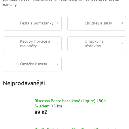
námahy.
Pesta a pomazánky
Chutney a salsy
Kečupy, hořčice a
Omáčky na
majonézy
těstoviny
Omáčky k masu
Nejprodávanější
Riscossa Pesto bazalkové (Ligure) 180g
Skladem
(
>5 ks
)
89 Kč