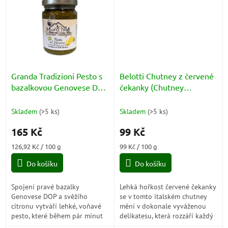
Granda Tradizioni Pesto s
Belotti Chutney z červené
bazalkovou Genovese DOP
čekanky (Chutney
a citronem (Pesto al
Radicchio Rosso) 100g
Limone) 130g
Skladem
(
>5 ks
)
Skladem
(
>5 ks
)
165 Kč
99 Kč
Měrná
Měrná
126,92 Kč / 100 g
99 Kč / 100 g
cena:
cena:
Do košíku
Do košíku
Spojení pravé bazalky
Lehká hořkost červené čekanky
Genovese DOP a svěžího
se v tomto italském chutney
citronu vytváří lehké, voňavé
mění v dokonale vyváženou
pesto, které během pár minut
delikatesu, která rozzáří každý
promění těstoviny, ryby nebo
sýrový talíř i šťavnatý steak.