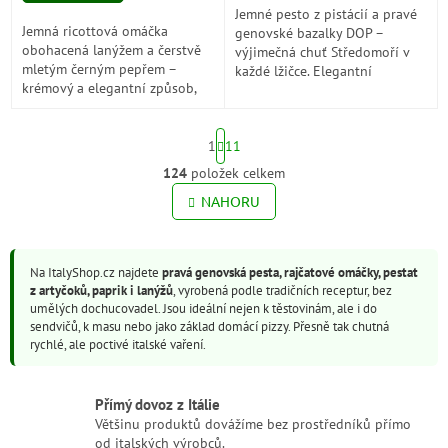
hvězdiček.
Jemné pesto z pistácií a pravé
Jemná ricottová omáčka
genovské bazalky DOP –
obohacená lanýžem a čerstvě
výjimečná chuť Středomoří v
mletým černým pepřem –
každé lžičce. Elegantní
krémový a elegantní způsob,
alternativa klasického pesta,
jak vykouzlit luxusní těstoviny
která vás okouzlí svou
během pár minut.
jemností a...
S
1
11
t
r
124
položek celkem
O
á
v
NAHORU
n
l
k
o
á
v
d
á
Na ItalyShop.cz najdete
pravá genovská pesta, rajčatové omáčky, pestat
a
n
z artyčoků, paprik i lanýžů
, vyrobená podle tradičních receptur, bez
c
í
umělých dochucovadel. Jsou ideální nejen k těstovinám, ale i do
í
sendvičů, k masu nebo jako základ domácí pizzy. Přesně tak chutná
p
rychlé, ale poctivé italské vaření.
r
v
k
Přímý dovoz z Itálie
y
Většinu produktů dovážíme bez prostředníků přímo
v
od italských výrobců.