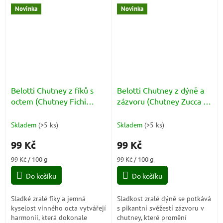
grilovanou zeleninu v
Originální spojení jemné...
Novinka
Novinka
dokonale letní...
Belotti Chutney z fíků s
Belotti Chutney z dýně a
octem (Chutney Fichi
zázvoru (Chutney Zucca e
All'Aceto) 100g
Zenzero) 100g
Skladem
(
>5 ks
)
Skladem
(
>5 ks
)
99 Kč
99 Kč
Měrná
Měrná
99 Kč / 100 g
99 Kč / 100 g
cena:
cena:
Do košíku
Do košíku
Sladké zralé fíky a jemná
Sladkost zralé dýně se potkává
kyselost vinného octa vytvářejí
s pikantní svěžestí zázvoru v
harmonii, která dokonale
chutney, které promění