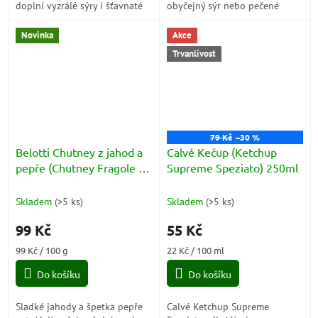
doplní vyzrálé sýry i šťavnaté
obyčejný sýr nebo pečené
maso. Italské chutney Belotti
maso v malý gurmánský zážitek.
promění každé pohoštění v...
Stačí jedna lžička a na stole
Novinka
Akce
se...
Trvanlivost
79 Kč
–30 %
Belotti Chutney z jahod a
Calvé Kečup (Ketchup
pepře (Chutney Fragole e
Supreme Speziato) 250ml
Pepe) 100g
Skladem
(
>5 ks
)
Skladem
(
>5 ks
)
99 Kč
55 Kč
Měrná
Měrná
99 Kč / 100 g
22 Kč / 100 ml
cena:
cena:
Do košíku
Do košíku
Sladké jahody a špetka pepře
Calvé Ketchup Supreme