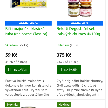
i
k
s
t
p
ů
r
o
129 Kč
–54 %
396 Kč
–5 %
d
Biffi majonéza klasická
Belotti Degustační set
u
tuba (Maionese Classica)
italských chutney 4×100g
k
143g
t
Skladem
(
>5 ks
)
Skladem
(
>5 ks
)
ů
59 Kč
375 Kč
Měrná
Měrná
41,26 Kč / 100 g
93,75 Kč / 100 g
cena:
cena:
Do košíku
Do košíku
Poctivá italská majonéza s
Čtyři originální italské chutney,
dokonale jemnou konzistencí a
čtyři zcela odlišné chuťové
vyváženou chutí. Vyrábí se z
světy. Od jemné sladkosti dýně
vajec slepic z podestýlkového
přes svěžest jahod, elegantní
chovu bez použití antibiotik a
fíky až po lehce nahořklou
hodí se ke všemu, co si...
červenou čekanku. Ideální...
Novinka
Novinka