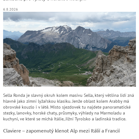
6.8.2026
Sella Ronda je slavný okruh kolem masivu Sella, který většina lidí zná
hlavně jako zimní lyžařskou klasiku. Jenže oblast kolem Arabby má
obrovské kouzlo i v létě. Místo sjezdovek tu najdete panoramatické
stezky, lanovky, horské chaty, průsmyky, výhledy na Marmoladu a
kuchyni, ve které se míchá Itálie, Jižní Tyrolsko a ladinská tradice.
Claviere – zapomenutý klenot Alp mezi Itálií a Francií