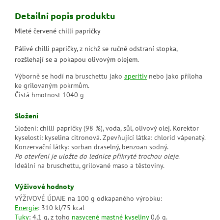
Detailní popis produktu
Mleté červené chilli papričky
Pálivé chilli papričky, z nichž se ručně odstraní stopka,
rozšlehají se a pokapou olivovým olejem.
Výborně se hodí na bruschettu jako
aperitiv
nebo jako příloha
ke grilovaným pokrmům.
Čistá hmotnost 1040 g
Složení
Složení: chilli papričky (98 %), voda, sůl, olivový olej. Korektor
kyselosti: kyselina citronová. Zpevňující látka: chlorid vápenatý.
Konzervační látky: sorban draselný, benzoan sodný.
Po otevření je uložte do lednice přikryté trochou oleje
.
Ideální na bruschettu, grilované maso a těstoviny.
Výživové hodnoty
VÝŽIVOVÉ ÚDAJE na 100 g odkapaného výrobku:
Energie
: 310 kJ/75 kcal
Tuky
: 4,1 g, z toho
nasycené mastné kyseliny
0,6 g.