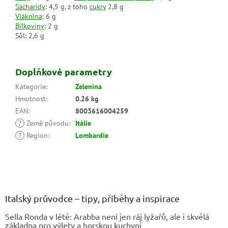
Sacharidy
: 4,5 g, z toho
cukry
2,8 g
Vláknina
: 6 g
Bílkoviny
: 2 g
Sůl: 2,6 g
Doplňkové parametry
Kategorie
:
Zelenina
Hmotnost
:
0.26 kg
EAN
:
8003616004259
?
Země původu
:
Itálie
?
Region
:
Lombardie
Z
á
p
a
Italský průvodce – tipy, příběhy a inspirace
t
Sella Ronda v létě: Arabba není jen ráj lyžařů, ale i skvělá
í
základna pro výlety a horskou kuchyni