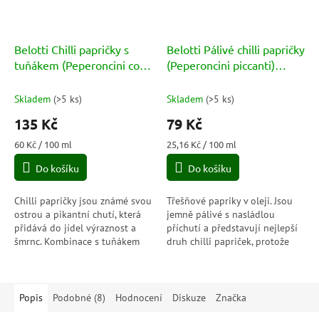
Belotti Chilli papričky s
Belotti Pálivé chilli papričky
tuňákem (Peperoncini con
(Peperoncini piccanti)
tonno) 225ml
314ml
Skladem
(
>5 ks
)
Skladem
(
>5 ks
)
135 Kč
79 Kč
Měrná
Měrná
60 Kč / 100 ml
25,16 Kč / 100 ml
cena:
cena:
Do košíku
Do košíku
Chilli papričky jsou známé svou
Třešňové papriky v oleji. Jsou
ostrou a pikantní chutí, která
jemně pálivé s nasládlou
přidává do jídel výraznost a
příchutí a představují nejlepší
šmrnc. Kombinace s tuňákem
druh chilli papriček, protože
vytváří zajímavý kontrast mezi
díky své mírné pálivosti dokáží
pikantními papričkami a...
zvýraznit...
Popis
Podobné (8)
Hodnocení
Diskuze
Značka