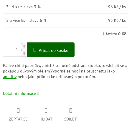
3 - 4 ks = sleva 3 %
96 Kč
/ ks
5 a více ks = sleva 6 %
93 Kč
/ ks
Ušetříte
0 Kč
Přidat do košíku
Pálivé chilli papričky, z nichž se ručně odstraní stopka, rozšlehají se a
pokapou olivovým olejem.Výborně se hodí na bruschettu jako
aperitiv
nebo jako příloha ke grilovaným pokrmům.
Detailní informace
ZEPTAT SE
HLÍDAT
SDÍLET