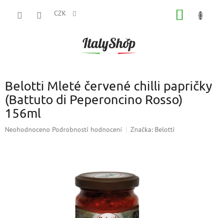
Přejít
NÁKUP
na
CZK
obsah
KOŠÍK
Belotti Mleté červené chilli papričky
(Battuto di Peperoncino Rosso)
156ml
Průměrné
Neohodnoceno
Podrobnosti hodnocení
Značka:
Belotti
hodnocení
produktu
je
0,0
z
5
hvězdiček.