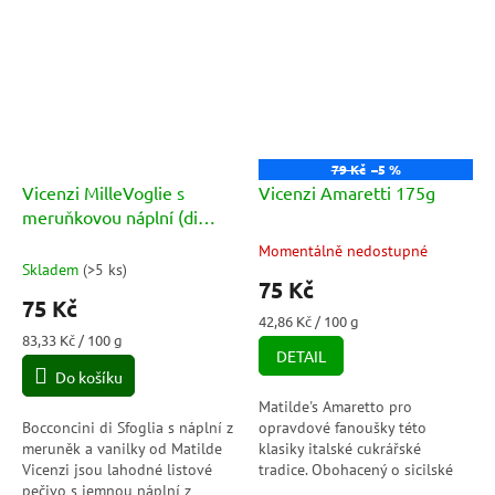
s malinovou náplní se
vůni; svačinu, kterou si můžete
192 křupavými a jemnými...
vzít vždy s...
79 Kč
–5 %
Vicenzi MilleVoglie s
Vicenzi Amaretti 175g
meruňkovou náplní (di
albicocca e vaniglia) 90g
Momentálně nedostupné
Průměrné
Skladem
(
>5 ks
)
hodnocení
75 Kč
produktu
75 Kč
je
Měrná
42,86 Kč / 100 g
5,0
Měrná
cena:
83,33 Kč / 100 g
DETAIL
cena:
z
Do košíku
5
hvězdiček.
Matilde's Amaretto pro
Bocconcini di Sfoglia s náplní z
opravdové fanoušky této
meruněk a vanilky od Matilde
klasiky italské cukrářské
Vicenzi jsou lahodné listové
tradice. Obohacený o sicilské
pečivo s jemnou náplní z
mandle, třtinový cukr a italská