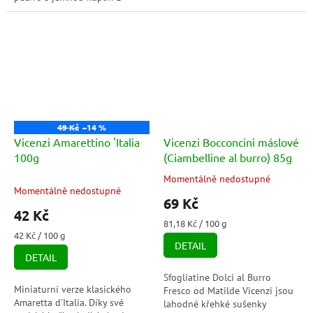
italských meruněk a vanilky
vejce z volného chovu, má...
Bourbon. Perfektní pro sladké...
49 Kč
–14 %
Vicenzi Amarettino 'Italia
Vicenzi Bocconcini máslové
100g
(Ciambelline al burro) 85g
Momentálně nedostupné
Průměrné
Momentálně nedostupné
hodnocení
69 Kč
produktu
42 Kč
je
Měrná
81,18 Kč / 100 g
5,0
Měrná
cena:
42 Kč / 100 g
DETAIL
cena:
z
DETAIL
5
hvězdiček.
Sfogliatine Dolci al Burro
Miniaturní verze klasického
Fresco od Matilde Vicenzi jsou
Amaretta d'Italia. Díky své
lahodné křehké sušenky