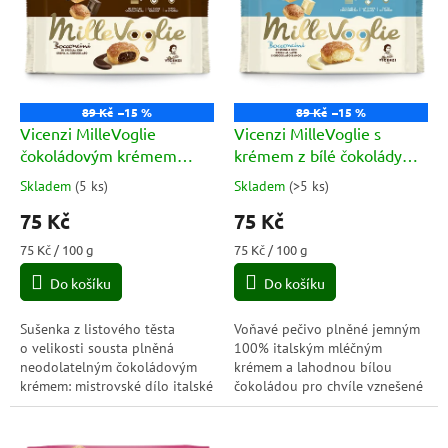
p
o
i
d
s
u
p
k
r
t
o
ů
89 Kč
–15 %
89 Kč
–15 %
d
Vicenzi MilleVoglie
Vicenzi MilleVoglie s
u
čokoládovým krémem
krémem z bílé čokolády
k
(crema al cioccolato) 100g
(crema al late) 100g
Skladem
(
5 ks
)
Skladem
(
>5 ks
)
Průměrné
Průměrné
t
hodnocení
hodnocení
75 Kč
75 Kč
ů
produktu
produktu
je
je
Měrná
Měrná
75 Kč / 100 g
75 Kč / 100 g
5,0
5,0
cena:
cena:
Do košíku
Do košíku
z
z
5
5
hvězdiček.
hvězdiček.
Sušenka z listového těsta
Voňavé pečivo plněné jemným
o velikosti sousta plněná
100% italským mléčným
neodolatelným čokoládovým
krémem a lahodnou bílou
krémem: mistrovské dílo italské
čokoládou pro chvíle vznešené
tradice jemného pečiva. Díky
dobroty.
192 křupavým a jemným
vrstvám...