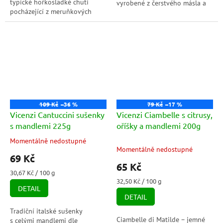
typické hořkosladké chuti
vyrobené z čerstvého másla a
pocházející z meruňkových
pšeničné mouky. Ideální pro
jader má ideální velikost pro
každodenní pochutnání.
zdobení dezertů nebo
přidávání do...
109 Kč
–36 %
79 Kč
–17 %
Vicenzi Cantuccini sušenky
Vicenzi Ciambelle s citrusy,
s mandlemi 225g
oříšky a mandlemi 200g
Momentálně nedostupné
Průměrné
Momentálně nedostupné
hodnocení
69 Kč
produktu
65 Kč
je
Měrná
30,67 Kč / 100 g
5,0
cena:
Měrná
32,50 Kč / 100 g
DETAIL
cena:
z
DETAIL
5
hvězdiček.
Tradiční italské sušenky
Ciambelle di Matilde – jemné
s celými mandlemi dle