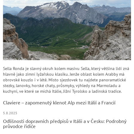
p
i
s
u
Sella Ronda je slavný okruh kolem masivu Sella, který většina lidí zná
hlavně jako zimní lyžařskou klasiku. Jenže oblast kolem Arabby má
obrovské kouzlo i v létě. Místo sjezdovek tu najdete panoramatické
stezky, lanovky, horské chaty, průsmyky, výhledy na Marmoladu a
kuchyni, ve které se míchá Itálie, Jižní Tyrolsko a ladinská tradice.
Claviere – zapomenutý klenot Alp mezi Itálií a Francií
5.8.2025
Odlišnosti dopravních předpisů v Itálii a v Česku: Podrobný
průvodce řidiče