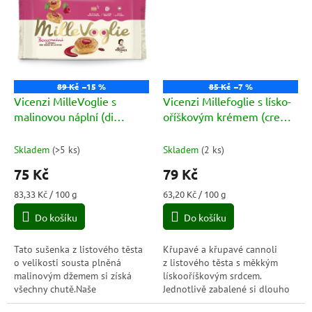
89 Kč
–15 %
85 Kč
–7 %
Vicenzi MilleVoglie s
Vicenzi Millefoglie s lísko-
malinovou náplní (di
oříškovým krémem (crema
lamponi) 90g
alla nocciola 5x25g) 125g
Skladem
(
>5 ks
)
Skladem
(
2 ks
)
75 Kč
79 Kč
Měrná
Měrná
83,33 Kč / 100 g
63,20 Kč / 100 g
cena:
cena:
Do košíku
Do košíku
Tato sušenka z listového těsta
Křupavé a křupavé cannoli
o velikosti sousta plněná
z listového těsta s měkkým
malinovým džemem si získá
lískooříškovým srdcem.
všechny chutě.Naše
Jednotlivě zabalené si dlouho
nenapodobitelné „Bocconcini“
uchovávají svou čerstvost a