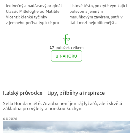
Jedinečný a nadčasový originál
Listové těsto, pokryté vynikající
Classic Millefoglie od Matilde
polevou s jemným
Vicenzi: křehké tyčinky
meruňkovým závěrem, patří v
z jemného pečiva typické pro
Itálii mezi nejoblíbenější a
italskou tradici, s veškerou
oceňované dezerty. Jsou
chutí másla. Díky...
ideálním pečivem pro sladkou
S
1
2
přestávku během...
t
r
17
položek celkem
O
á
v
NAHORU
n
l
k
o
á
v
Z
d
á
a
á
n
c
p
í
í
a
Italský průvodce – tipy, příběhy a inspirace
p
t
r
Sella Ronda v létě: Arabba není jen ráj lyžařů, ale i skvělá
í
v
základna pro výlety a horskou kuchyni
k
y
6.8.2026
v
ý