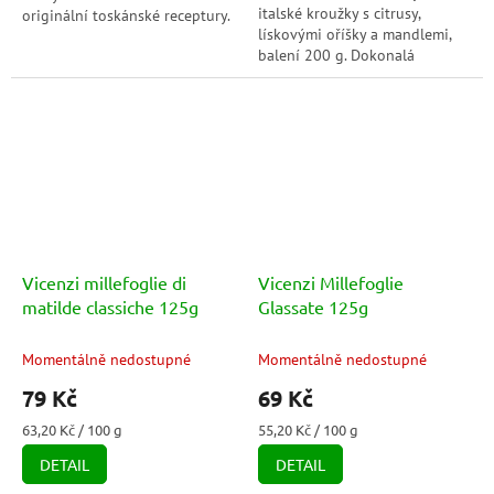
italské kroužky s citrusy,
originální toskánské receptury.
lískovými oříšky a mandlemi,
balení 200 g. Dokonalá
kombinace chuti a tradice.
Vicenzi millefoglie di
Vicenzi Millefoglie
matilde classiche 125g
Glassate 125g
Momentálně nedostupné
Momentálně nedostupné
79 Kč
69 Kč
Měrná
Měrná
63,20 Kč / 100 g
55,20 Kč / 100 g
cena:
cena:
DETAIL
DETAIL