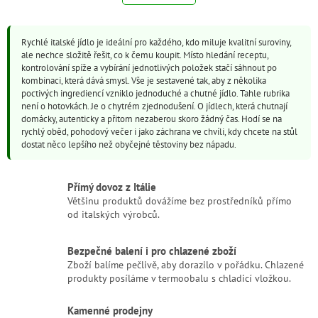
l
k
o
á
v
d
á
Rychlé italské jídlo je ideální pro každého, kdo miluje kvalitní suroviny,
a
n
ale nechce složitě řešit, co k čemu koupit. Místo hledání receptu,
c
í
kontrolování spíže a vybírání jednotlivých položek stačí sáhnout po
í
kombinaci, která dává smysl. Vše je sestavené tak, aby z několika
p
poctivých ingrediencí vzniklo jednoduché a chutné jídlo. Tahle rubrika
r
není o hotovkách. Je o chytrém zjednodušení. O jídlech, která chutnají
v
domácky, autenticky a přitom nezaberou skoro žádný čas. Hodí se na
k
rychlý oběd, pohodový večer i jako záchrana ve chvíli, kdy chcete na stůl
y
dostat něco lepšího než obyčejné těstoviny bez nápadu.
v
ý
p
Přímý dovoz z Itálie
i
Většinu produktů dovážíme bez prostředníků přímo
s
od italských výrobců.
u
Bezpečné balení i pro chlazené zboží
Zboží balíme pečlivě, aby dorazilo v pořádku. Chlazené
produkty posíláme v termoobalu s chladicí vložkou.
Kamenné prodejny