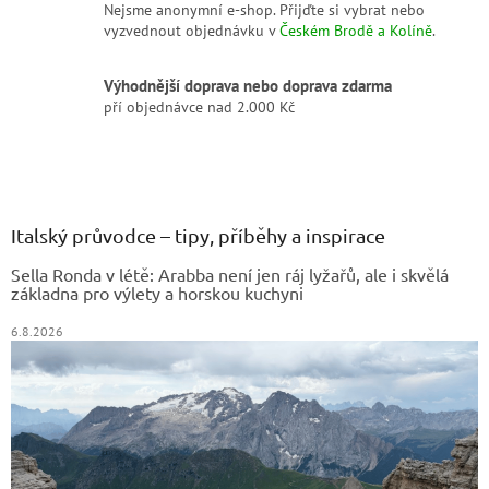
Nejsme anonymní e-shop. Přijďte si vybrat nebo
vyzvednout objednávku v
Českém Brodě a Kolíně
.
Výhodnější doprava nebo doprava zdarma
pří objednávce nad 2.000 Kč
Z
á
p
a
Italský průvodce – tipy, příběhy a inspirace
t
Sella Ronda v létě: Arabba není jen ráj lyžařů, ale i skvělá
í
základna pro výlety a horskou kuchyni
6.8.2026