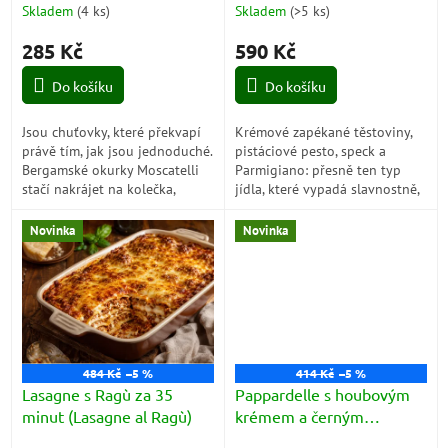
t
minut (Cetrioli Moscatelli
(Pasta al Forno con Pesto
Skladem
(
4 ks
)
Skladem
(
>5 ks
)
ů
alla Bergamasca)
di Pistacchi, Speck e
285 Kč
590 Kč
Parmigiano)
Do košíku
Do košíku
Jsou chuťovky, které překvapí
Krémové zapékané těstoviny,
právě tím, jak jsou jednoduché.
pistáciové pesto, speck a
Bergamské okurky Moscatelli
Parmigiano: přesně ten typ
stačí nakrájet na kolečka,
jídla, které vypadá slavnostně,
zakápnout olivovým olejem a
ale připravíte ho bez složitého
zasypat sýrem. Během pár
vaření. Stačí vše promíchat,...
Novinka
Novinka
minut...
484 Kč
–5 %
414 Kč
–5 %
Lasagne s Ragù za 35
Pappardelle s houbovým
minut (Lasagne al Ragù)
krémem a černým
lanýžem za 10 minut