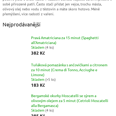
l
sobě přirozeně patří. Často stačí přidat jen vejce, trochu másla,
olivový olej nebo vodu z těstovin a máte skoro hotovo. Méně
přemýšlení, více radosti z vaření.
Nejprodávanější
Pravá Amatriciana za 15 minut (Spaghetti
all'Amatriciana)
Skladem
(
4 ks
)
382 Kč
Tuňáková pomazánka s ančovičkami a citronem
za 10 minut (Crema di Tonno, Acciughe e
Limone)
Skladem
(
>5 ks
)
183 Kč
Bergamské okurky Moscatelli se sýrem a
olivovým olejem za 5 minut (Cetrioli Moscatelli
alla Bergamasca)
Skladem
(
4 ks
)
285 Kč