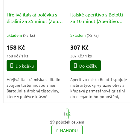
Hřejivá italská polévka s
Italské aperitivo s Belotti
ditalini za 35 minut (Zuppa
za 10 minut (Aperitivo
Rapida con Ditalini)
Belotti all'Italiana)
Skladem
(
>5 ks
)
Skladem
(
>5 ks
)
158 Kč
307 Kč
Měrná
Měrná
158 Kč / 1 ks
307 Kč / 1 ks
cena:
cena:
Do košíku
Do košíku
Hřejivá italská miska s ditalini
Aperitivo miska Belotti spojuje
spojuje luštěninovou směs
malé artyčoky, výrazné olivy a
Bartolini a drobné těstoviny,
křupavé parmazánové grissini
které v polévce krásně
do elegantního pohoštění,
změknou a promění obyčejný
které působí uvolněně, stylově
talíř v syté jídlo s domácí
a krásně po italsku.
S
atmosférou.
1
2
t
r
19
položek celkem
O
á
v
NAHORU
n