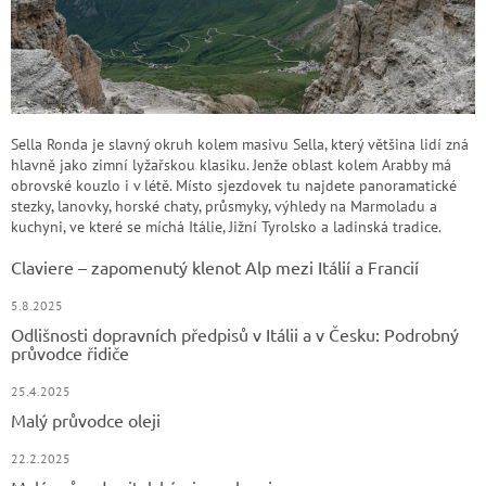
Sella Ronda je slavný okruh kolem masivu Sella, který většina lidí zná
hlavně jako zimní lyžařskou klasiku. Jenže oblast kolem Arabby má
obrovské kouzlo i v létě. Místo sjezdovek tu najdete panoramatické
stezky, lanovky, horské chaty, průsmyky, výhledy na Marmoladu a
kuchyni, ve které se míchá Itálie, Jižní Tyrolsko a ladinská tradice.
Claviere – zapomenutý klenot Alp mezi Itálií a Francií
5.8.2025
Odlišnosti dopravních předpisů v Itálii a v Česku: Podrobný
průvodce řidiče
25.4.2025
Malý průvodce oleji
22.2.2025