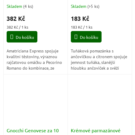
Acciughe e Limone)
Skladem
(
4 ks
)
Skladem
(
>5 ks
)
382 Kč
183 Kč
Měrná
Měrná
382 Kč / 1 ks
183 Kč / 1 ks
cena:
cena:
Do košíku
Do košíku
Amatriciana Express spojuje
Tuňáková pomazánka s
kvalitní těstoviny, výraznou
ančovičkou a citronem spojuje
rajčatovou omáčku a Pecorino
jemnost tuňáka, slanější
Romano do kombinace, ze
hloubku ančoviček a svěží
které během chvíle vznikne
citron do krémové pochoutky,
syté a krásně intenzivní jídlo s
která chutná výrazně,
chutí...
elegantně a překvapivě...
Gnocchi Genovese za 10
Krémové parmazánové