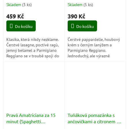
(Pappardelle alla Crema di
Skladem
(
3 ks
)
Skladem
(
5 ks
)
Funghi e Tartufo Nero)
459 Kč
390 Kč
Do košíku
Do košíku
Klasika, která nikdy nezklame.
Čerstvé pappardelle, houbový
Čerstvé lasagne, poctivé ragù,
krém s černým lanýžem a
jemný bešamel a Parmigiano
Parmigiano Reggiano.
Reggiano se v troubě spojí do
Jednoduchý, ale výrazně
voňavého jídla se zlatavou
prémiový set, ze kterého
kůrkou, které chutná jako...
během pár minut připravíte
krémové italské jídlo s...
Pravá Amatriciana za 15
Tuňáková pomazánka s
minut (Spaghetti
ančovičkami a citronem za
all'Amatriciana)
10 minut (Crema di Tonno,