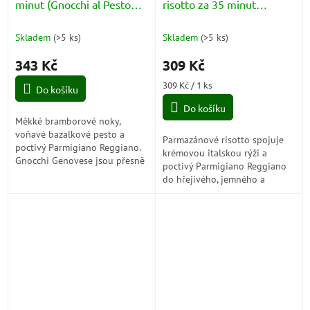
minut (Gnocchi al Pesto
risotto za 35 minut
Genovese)
(Risotto al Parmigiano
Reggiano)
Skladem
(
>5 ks
)
Skladem
(
>5 ks
)
343 Kč
309 Kč
Měrná
309 Kč / 1 ks
Do košíku
cena:
Do košíku
Měkké bramborové noky,
voňavé bazalkové pesto a
Parmazánové risotto spojuje
poctivý Parmigiano Reggiano.
krémovou italskou rýži a
Gnocchi Genovese jsou přesně
poctivý Parmigiano Reggiano
ten typ italského jídla, které
do hřejivého, jemného a
působí lehce, svěže a přitom
elegantního jídla, které chutná
zasytí tak...
čistě, plně a krásně po Itálii.