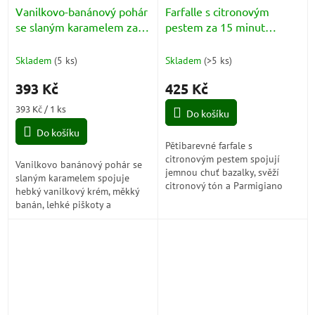
Vanilkovo-banánový pohár
Farfalle s citronovým
se slaným karamelem za
pestem za 15 minut
15 minut (Coppa alla
(Farfalle al Pesto Limone)
Vaniglia, Banana e
Skladem
(
5 ks
)
Skladem
(
>5 ks
)
Caramello Salato)
393 Kč
425 Kč
Měrná
393 Kč / 1 ks
Do košíku
cena:
Do košíku
Pětibarevné farfale s
citronovým pestem spojují
Vanilkovo banánový pohár se
jemnou chuť bazalky, svěží
slaným karamelem spojuje
citronový tón a Parmigiano
hebký vanilkový krém, měkký
Reggiano do rychlého jídla,
banán, lehké piškoty a
které působí slunečně,
sametový karamelový krém do
elegantně a nečekaně...
sladké tečky, která je jemná,
krémová a...