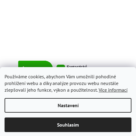
Používáme cookies, abychom Vám umožnili pohodlné
prohlížení webu a díky analýze provozu webu neustále
zlepšovali jeho funkce, výkon a použitelnost.
Více informací
Vytvořil Shoptet
Nastavení
Copyright 2026
ItalyShop.cz
. Všechna práva vyhrazena.
Upravit
Souhlasím
nastavení cookies