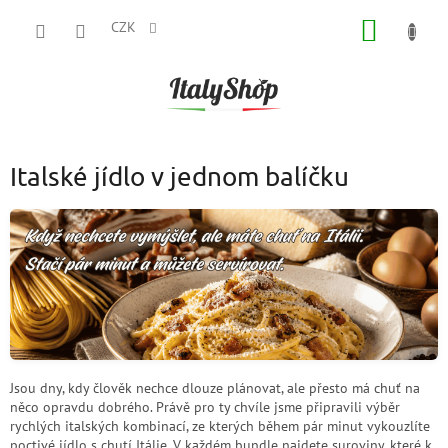
Přejít
NÁKUP
na
CZK
obsah
KOŠÍK
P
Italské jídlo v jednom balíčku
o
s
t
r
a
n
n
í
p
Jsou dny, kdy člověk nechce dlouze plánovat, ale přesto má chuť na
a
něco opravdu dobrého. Právě pro ty chvíle jsme připravili výběr
n
rychlých italských kombinací, ze kterých během pár minut vykouzlíte
e
poctivé jídlo s chutí Itálie. V každém bundle najdete suroviny, které k