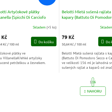
otti Artyčokové plátky
Belotti Mletá sušená rajčata 
lanella (Spicchi Di Carciofo
kapary (Battuto Di Pomodor
lanella) 314ml
Secco e Capperi) 156ml
Skladem
(
>5 ks
)
Sklade
Průměrné
hodnocení
 Kč
79 Kč
produktu
Do košíku
Do 
je
ná
Měrná
34 Kč / 100 ml
50,64 Kč / 100 ml
5,0
a:
cena:
z
ičokové plátky ve
Belotti Mletá sušená rajčata s ka
5
lu VillanellaKřehké artyčoky
(Battuto Di Pomodoro Secco e Ca
hvězdiček.
ucené petrželkou a česnekem.
ve velikosti 156 ml je lahodná 
sušených rajčat a kaparů od zna
Belotti. Tato kombinace...
S
1
6
t
r
O
NAHORU
á
v
n
l
k
á
o
d
v