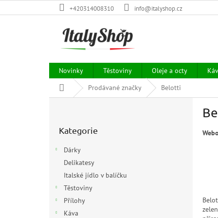
Přejít
+420314008310
info@italyshop.cz
na
obsah
Novinky
Těstoviny
Oleje a octy
Ká
Domů
Prodávané značky
Belotti
P
Be
o
Přeskočit
s
Kategorie
kategorie
Webo
t
r
Dárky
a
Delikatesy
n
Italské jídlo v balíčku
n
í
Těstoviny
p
Belot
Přílohy
a
zelen
Káva