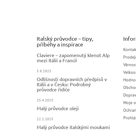
p
a
t
í
Italský průvodce – tipy,
Info
příběhy a inspirace
Kontak
Claviere – zapomenutý klenot Alp
Prodej
mezi Itálií a Francií
Věrnos
5.8.2025
Velko
Odlišnosti dopravních předpisů v
Hodno
Itálii a v Česku: Podrobný
Obcho
průvodce řidiče
Doprav
25.4.2025
Moje 
Malý průvodce oleji
Ochran
Prohlá
22.2.2025
Malý průvodce italskými moukami