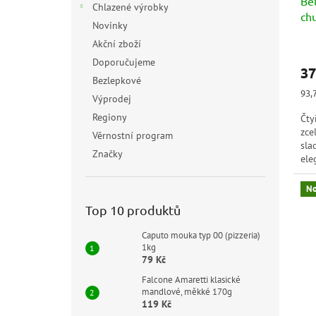
Bel
k
Chlazené výrobky
ch
t
Novinky
ů
Akční zboží
Doporučujeme
37
Bezlepkové
Měr
93,
Výprodej
cen
Regiony
Čty
zce
Věrnostní program
sla
Značky
ele
čer
No
Top 10 produktů
Caputo mouka typ 00 (pizzeria)
1kg
79 Kč
Falcone Amaretti klasické
mandlové, měkké 170g
119 Kč