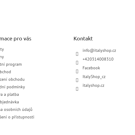
a
á
c
n
í
í
p
r
v
k
rmace pro vás
Kontakt
y
v
ty
info
@
italyshop.cz
ý
ny
p
+420314008310
i
tní program
Facebook
s
obchod
u
ItalyShop_cz
cení obchodu
italyshop.cz
dní podmínky
a a platba
objednávka
a osobních údajů
šení o přístupnosti