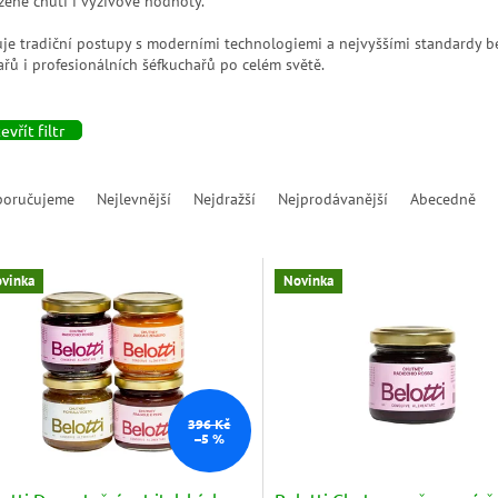
zené chuti i výživové hodnoty.
je tradiční postupy s moderními technologiemi a nejvyššími standardy be
řů i profesionálních šéfkuchařů po celém světě.
evřít filtr
poručujeme
Nejlevnější
Nejdražší
Nejprodávanější
Abecedně
vinka
Novinka
396 Kč
–5 %