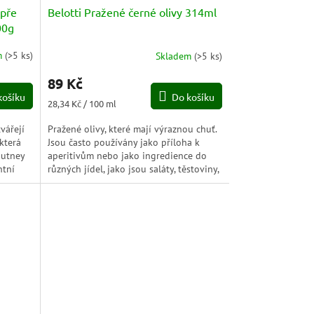
epře
Belotti Pražené černé olivy 314ml
00g
m
(
>5 ks
)
Skladem
(
>5 ks
)
Průměrné
hodnocení
89 Kč
produktu
košíku
Do košíku
je
Měrná
28,34 Kč / 100 ml
5,0
cena:
z
vářejí
Pražené olivy, které mají výraznou chuť.
5
která
Jsou často používány jako příloha k
hvězdiček.
chutney
aperitivům nebo jako ingredience do
ntní
různých jídel, jako jsou saláty, těstoviny,
pizza nebo sendviče.