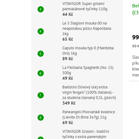
VITAVIGOR Super grissini
Bel
parmazánové tyčinky 110g
(C
44 Kč
Le 5 Stagioni mouka 00 na
neapolskou pizzu Napolitana
1kg
99
65 Kč
Měr
99 
Caputo mouka typ 0 (Manitoba
cen
Oro) 1kg
Sla
89 Kč
pik
La Molisana Spaghetti (No. 15)
kte
500g
mas
49 Kč
jed
Bartolini Olivový olej extra
virgin "Angeli" (100% Italiano) -
za studena lisovaný 0,5L (plech)
349 Kč
Paneangeli Pivovarské kvasnice
(Lievito Di Birra 3x7g) 21g
69 Kč
VITAVIGOR Grissini - tradiční
tyčinky s extra panenským