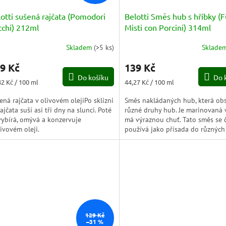
otti sušená rajčata (Pomodori
Belotti Směs hub s hříbky (
cchi) 212ml
Misti con Porcini) 314ml
Skladem
(
>5 ks
)
Sklade
měrné
Průměrné
nocení
hodnocení
9 Kč
139 Kč
duktu
produktu
Do košíku
Do 
je
ná
Měrná
42 Kč / 100 ml
44,27 Kč / 100 ml
4,3
a:
cena:
z
ená rajčata v olivovém olejiPo sklizni
Směs nakládaných hub, která ob
5
rajčata suší asi tři dny na slunci. Poté
různé druhy hub. Je marinovaná v
zdiček.
hvězdiček.
vybírá, omývá a konzervuje
má výraznou chuť. Tato směs se 
livovém oleji.
používá jako přísada do různých 
jako jsou těstoviny,...
129 Kč
–31 %