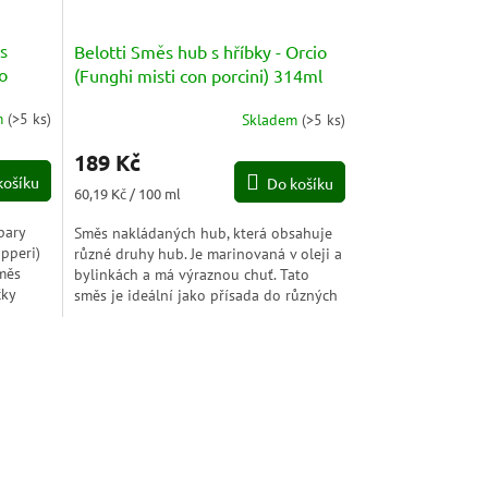
s
Belotti Směs hub s hříbky - Orcio
o
(Funghi misti con porcini) 314ml
m
(
>5 ks
)
Skladem
(
>5 ks
)
Průměrné
hodnocení
189 Kč
produktu
košíku
Do košíku
je
Měrná
60,19 Kč / 100 ml
5,0
cena:
z
pary
Směs nakládaných hub, která obsahuje
5
pperi)
různé druhy hub. Je marinovaná v oleji a
hvězdiček.
směs
bylinkách a má výraznou chuť. Tato
čky
směs je ideální jako přísada do různých
jídel, jako jsou...