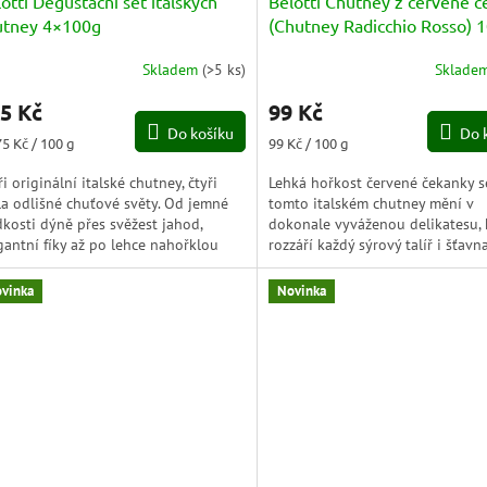
otti Degustační set italských
Belotti Chutney z červené 
utney 4×100g
(Chutney Radicchio Rosso) 
Skladem
(
>5 ks
)
Sklade
5 Kč
99 Kč
Do košíku
Do 
ná
Měrná
75 Kč / 100 g
99 Kč / 100 g
a:
cena:
ři originální italské chutney, čtyři
Lehká hořkost červené čekanky s
la odlišné chuťové světy. Od jemné
tomto italském chutney mění v
dkosti dýně přes svěžest jahod,
dokonale vyváženou delikatesu, 
gantní fíky až po lehce nahořklou
rozzáří každý sýrový talíř i šťavn
venou čekanku. Ideální...
steak. Originální spojení jemné...
vinka
Novinka