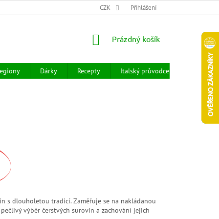
CHOD
HODNOCENÍ OBCHODU
CZK
OBCHODNÍ PODMÍNKY
Přihlášení
DOPR
NÁKUPNÍ
Prázdný košík
KOŠÍK
egiony
Dárky
Recepty
Italský průvodce
Prodejny
vin s dlouholetou tradicí. Zaměřuje se na nakládanou
a pečlivý výběr čerstvých surovin a zachování jejich