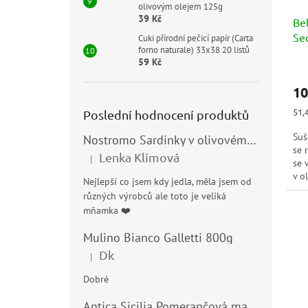
olivovým olejem 125g
39 Kč
Bel
Se
Cuki přírodní pečicí papír (Carta
forno naturale) 33x38 20 listů
59 Kč
Prů
hod
10
pro
je
Měr
51,
Poslední hodnocení produktů
5,0
cen
z
Suš
Nostromo Sardinky v olivovém oleji (Sardine all’Olio di Oliva) 120g
5
se 
Lenka Klímová
hvě
|
se 
Hodnocení produktu je 5 z 5 hvězdiček.
v o
Nejlepší co jsem kdy jedla, měla jsem od
různých výrobců ale toto je veliká
mňamka ❤️
Mulino Bianco Galletti 800g
Dk
|
Hodnocení produktu je 5 z 5 hvězdiček.
Dobré
Antica Sicilia Pomerančová marmeláda (Arance di Sicilia) 210g