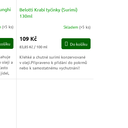
Funghi
Belotti Krabí tyčinky (Surimi)
130ml
m
(
>5 ks
)
Skladem
(
>5 ks
)
Průměrné
hodnocení
109 Kč
produktu
košíku
Do košíku
je
Měrná
83,85 Kč / 100 ml
5,0
cena:
z
sahuje
Křehké a chutné surimi konzervované
5
 oleji a
v oleji.Připraveno k přidání do pokrmů
hvězdiček.
často
nebo k samostatnému vychutnání!
jídel,