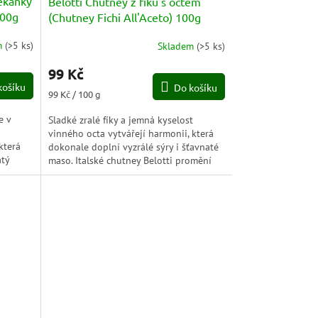
čekanky
Belotti Chutney z fíků s octem
100g
(Chutney Fichi All'Aceto) 100g
m
(
>5 ks
)
Skladem
(
>5 ks
)
99 Kč
košíku
Do košíku
Měrná
99 Kč / 100 g
cena:
e v
Sladké zralé fíky a jemná kyselost
vinného octa vytvářejí harmonii, která
která
dokonale doplní vyzrálé sýry i šťavnaté
atý
maso. Italské chutney Belotti promění
každé pohoštění v...