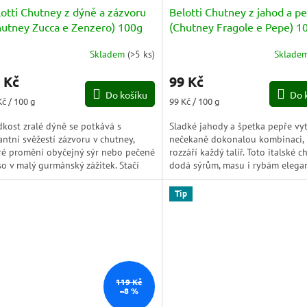
otti Chutney z dýně a zázvoru
Belotti Chutney z jahod a p
hutney Zucca e Zenzero) 100g
(Chutney Fragole e Pepe) 1
Skladem
(
>5 ks
)
Sklade
 Kč
99 Kč
Do košíku
Do 
ná
Měrná
Kč / 100 g
99 Kč / 100 g
a:
cena:
dkost zralé dýně se potkává s
Sladké jahody a špetka pepře vyt
antní svěžestí zázvoru v chutney,
nečekaně dokonalou kombinaci, 
ré promění obyčejný sýr nebo pečené
rozzáří každý talíř. Toto italské 
o v malý gurmánský zážitek. Stačí
dodá sýrům, masu i rybám elega
na lžička a na stole se...
ovocný kontrast a promění...
Tip
119 Kč
–8 %