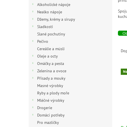
přiro
n
Alkoholické nápoje
e
Spoju
Nealko nápoje
l
kucha
Džemy, krémy a sirupy
Sladkosti
Ot
Slané pochutiny
Pečivo
Ř
Cereálie a müsli
a
Do
z
Oleje a octy
e
Omáčky a pesta
V
n
Zelenina a ovoce
No
ý
í
Přísady a mouky
p
p
Masné výrobky
i
r
s
o
Ryby a plody moře
p
d
Mléčné výrobky
r
u
Drogerie
o
k
Domácí potřeby
d
t
Pro mazlíčky
u
ů