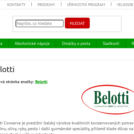
KONTAKTY
PRODEJNY
VĚRNOSTNÍ PROGRAM
VELKOOB
HLEDAT
va
Alkoholické nápoje
Omáčky a pesta
Sladkosti
R
lotti
vá stránka značky:
Belotti
ti Conserve je prestižní italský výrobce kvalitních konzervovaných potra
inu, olivy, ryby, pesta i další gurmánské speciality, přičemž klade důraz n