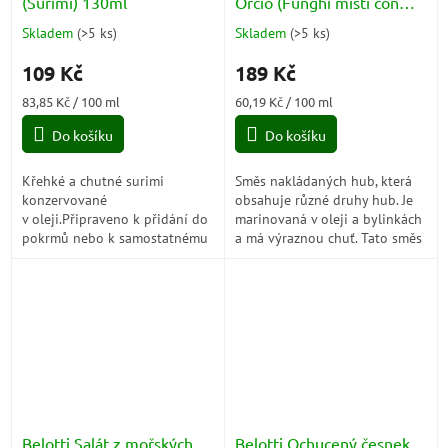
(Surimi) 130ml
Orcio (Funghi misti con
porcini) 314ml
Skladem
(
>5 ks
)
Skladem
(
>5 ks
)
Průměrné
Průměrné
hodnocení
hodnocení
109 Kč
189 Kč
produktu
produktu
je
je
Měrná
Měrná
83,85 Kč / 100 ml
60,19 Kč / 100 ml
5,0
5,0
cena:
cena:
z
z
Do košíku
Do košíku
5
5
hvězdiček.
hvězdiček.
Křehké a chutné surimi
Směs nakládaných hub, která
konzervované
obsahuje různé druhy hub. Je
v oleji.Připraveno k přidání do
marinovaná v oleji a bylinkách
pokrmů nebo k samostatnému
a má výraznou chuť. Tato směs
vychutnání!
je ideální jako přísada do
různých jídel, jako jsou...
Belotti Salát z mořských
Belotti Ochucený česnek