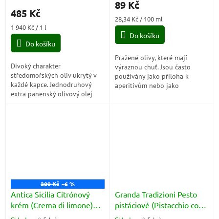
89 Kč
produktu
485 Kč
je
Měrná
28,34 Kč / 100 ml
5,0
Měrná
cena:
1 940 Kč / 1 l
z
cena:
Do košíku
5
Do košíku
hvězdiček.
Pražené olivy, které mají
Divoký charakter
výraznou chuť. Jsou často
středomořských oliv ukrytý v
používány jako příloha k
každé kapce. Jednodruhový
aperitivům nebo jako
extra panenský olivový olej
ingredience do různých jídel,
Sargano zaujme intenzivní
jako jsou saláty, těstoviny,
vůní zelených rajčat, artyčoků a
pizza nebo sendviče.
bylinek, výraznou...
209 Kč
–6 %
Antica Sicilia Citrónový
Granda Tradizioni Pesto
krém (Crema di limone)
pistáciové (Pistacchio con
210g
Basilico Genovese) 130g