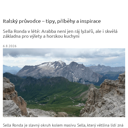
Z
á
p
a
Italský průvodce – tipy, příběhy a inspirace
t
Sella Ronda v létě: Arabba není jen ráj lyžařů, ale i skvělá
í
základna pro výlety a horskou kuchyni
6.8.2026
Sella Ronda je slavný okruh kolem masivu Sella, který většina lidí zná