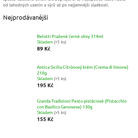
od lahodných uzenin a sýrů až po nejjemnější sladkosti.
Nejprodávanější
Belotti Pražené černé olivy 314ml
Skladem
(
>5 ks
)
89 Kč
Antica Sicilia Citrónový krém (Crema di limone)
210g
Skladem
(
>5 ks
)
195 Kč
Granda Tradizioni Pesto pistáciové (Pistacchio
con Basilico Genovese) 130g
Skladem
(
>5 ks
)
155 Kč
Ř