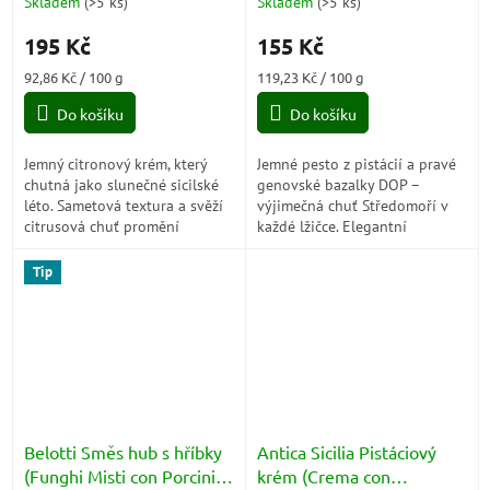
Skladem
(
>5 ks
)
Skladem
(
>5 ks
)
Průměrné
Průměrné
hodnocení
hodnocení
195 Kč
155 Kč
produktu
produktu
je
je
Měrná
Měrná
92,86 Kč / 100 g
119,23 Kč / 100 g
5,0
5,0
cena:
cena:
z
z
Do košíku
Do košíku
5
5
hvězdiček.
hvězdiček.
Jemný citronový krém, který
Jemné pesto z pistácií a pravé
chutná jako slunečné sicilské
genovské bazalky DOP –
léto. Sametová textura a svěží
výjimečná chuť Středomoří v
citrusová chuť promění
každé lžičce. Elegantní
obyčejný croissant, palačinku
alternativa klasického pesta,
nebo dezert v malý italský
která vás okouzlí svou
Tip
zážitek.
jemností a...
Belotti Směs hub s hříbky
Antica Sicilia Pistáciový
(Funghi Misti con Porcini)
krém (Crema con