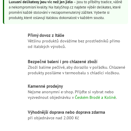
á
Luxusní delikatesy jsou víc než jen jídlo
– jsou to příběhy tradice, vášně
a
n
a nekompromisní kvality. Na ItalyShop.cz najdete výběr delikates, které
c
í
promění každé stolování v nezapomenutelný zážitek. Vyberte si
í
produkty, které oslavují italskou dokonalost v každém soustu.
p
r
v
Přímý dovoz z Itálie
k
Většinu produktů dovážíme bez prostředníků přímo
y
od italských výrobců.
v
ý
p
Bezpečné balení i pro chlazené zboží
i
Zboží balíme pečlivě, aby dorazilo v pořádku. Chlazené
s
produkty posíláme v termoobalu s chladicí vložkou.
u
Kamenné prodejny
Nejsme anonymní e-shop. Přijďte si vybrat nebo
vyzvednout objednávku v
Českém Brodě a Kolíně
.
Výhodnější doprava nebo doprava zdarma
pří objednávce nad 2.000 Kč