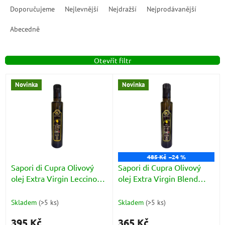
a
Doporučujeme
Nejlevnější
Nejdražší
Nejprodávanější
z
e
Abecedně
n
í
Otevřít filtr
p
r
V
o
Novinka
Novinka
ý
d
p
u
i
k
s
t
p
ů
r
o
485 Kč
–24 %
d
Sapori di Cupra Olivový
Sapori di Cupra Olivový
u
olej Extra Virgin Leccino
olej Extra Virgin Blend
k
láhev 250ml
E.V.O. láhev 250ml
t
Skladem
(
>5 ks
)
Skladem
(
>5 ks
)
ů
395 Kč
365 Kč