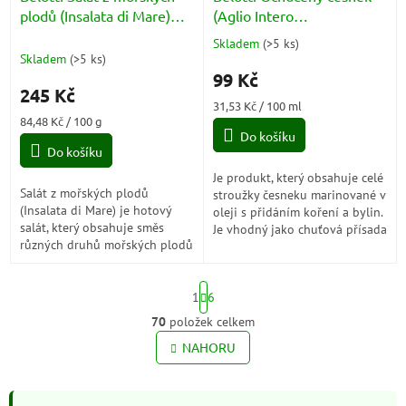
plodů (Insalata di Mare)
(Aglio Intero
290g
Aromatizzato) 314ml
Skladem
(
>5 ks
)
Průměrné
Skladem
(
>5 ks
)
hodnocení
99 Kč
produktu
245 Kč
je
Měrná
31,53 Kč / 100 ml
5,0
Měrná
cena:
84,48 Kč / 100 g
z
cena:
Do košíku
5
Do košíku
hvězdiček.
Je produkt, který obsahuje celé
Salát z mořských plodů
stroužky česneku marinované v
(Insalata di Mare) je hotový
oleji s přidáním koření a bylin.
salát, který obsahuje směs
Je vhodný jako chuťová přísada
různých druhů mořských plodů
k různým jídlům, jako jsou
jako jsou krevety, mořské řasy,
těstoviny, pizza,...
mušle a calmara, marinovaných
S
v oleji...
1
6
t
r
70
položek celkem
O
á
v
NAHORU
n
l
k
o
á
v
d