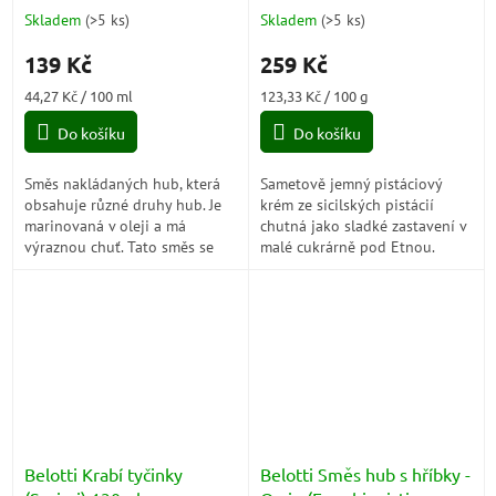
314ml
Pistacchio Siciliano 40%)
Skladem
(
>5 ks
)
Skladem
(
>5 ks
)
Průměrné
Průměrné
210g
hodnocení
hodnocení
139 Kč
259 Kč
produktu
produktu
je
je
Měrná
Měrná
44,27 Kč / 100 ml
123,33 Kč / 100 g
4,3
5,0
cena:
cena:
z
z
Do košíku
Do košíku
5
5
hvězdiček.
hvězdiček.
Směs nakládaných hub, která
Sametově jemný pistáciový
obsahuje různé druhy hub. Je
krém ze sicilských pistácií
marinovaná v oleji a má
chutná jako sladké zastavení v
výraznou chuť. Tato směs se
malé cukrárně pod Etnou.
často používá jako přísada do
Bohatá pistáciová chuť,
různých jídel, jako jsou
krémová textura a vůně pravé
těstoviny,...
Sicílie z něj...
Belotti Krabí tyčinky
Belotti Směs hub s hříbky -