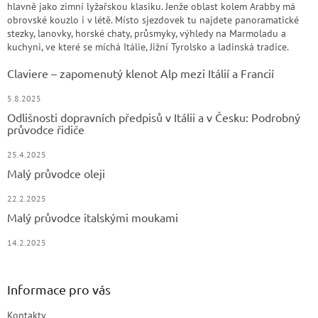
hlavně jako zimní lyžařskou klasiku. Jenže oblast kolem Arabby má
obrovské kouzlo i v létě. Místo sjezdovek tu najdete panoramatické
stezky, lanovky, horské chaty, průsmyky, výhledy na Marmoladu a
kuchyni, ve které se míchá Itálie, Jižní Tyrolsko a ladinská tradice.
Claviere – zapomenutý klenot Alp mezi Itálií a Francií
5.8.2025
Odlišnosti dopravních předpisů v Itálii a v Česku: Podrobný
průvodce řidiče
25.4.2025
Malý průvodce oleji
22.2.2025
Malý průvodce italskými moukami
14.2.2025
Informace pro vás
Kontakty