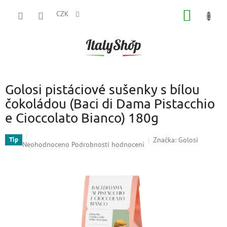
Přejít
NÁKUP
na
CZK
obsah
KOŠÍK
Golosi pistáciové sušenky s bílou
čokoládou (Baci di Dama Pistacchio
e Cioccolato Bianco) 180g
Značka:
Golosi
Tip
Průměrné
Neohodnoceno
Podrobnosti hodnocení
hodnocení
produktu
je
0,0
z
5
hvězdiček.