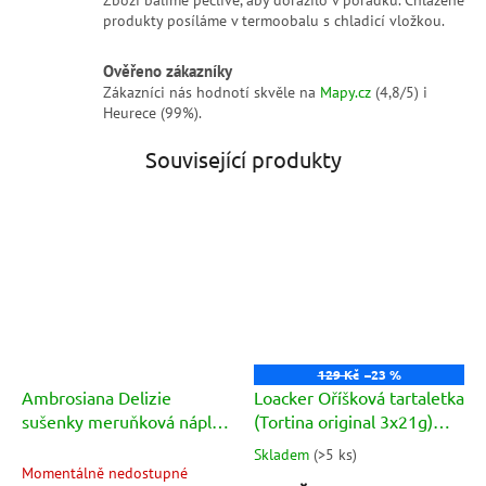
Zboží balíme pečlivě, aby dorazilo v pořádku. Chlazené
produkty posíláme v termoobalu s chladicí vložkou.
Ověřeno zákazníky
Zákazníci nás hodnotí skvěle na
Mapy.cz
(4,8/5) i
Heurece (99%).
Související produkty
129 Kč
–23 %
Ambrosiana Delizie
Loacker Oříšková tartaletka
sušenky meruňková náplň
(Tortina original 3x21g)
130g
63g
Skladem
(
>5 ks
)
Průměrné
Momentálně nedostupné
hodnocení