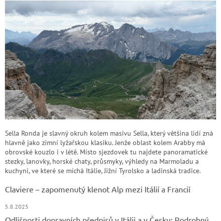
Sella Ronda je slavný okruh kolem masivu Sella, který většina lidí zná
hlavně jako zimní lyžařskou klasiku. Jenže oblast kolem Arabby má
obrovské kouzlo i v létě. Místo sjezdovek tu najdete panoramatické
stezky, lanovky, horské chaty, průsmyky, výhledy na Marmoladu a
kuchyni, ve které se míchá Itálie, Jižní Tyrolsko a ladinská tradice.
Claviere – zapomenutý klenot Alp mezi Itálií a Francií
5.8.2025
Odlišnosti dopravních předpisů v Itálii a v Česku: Podrobný