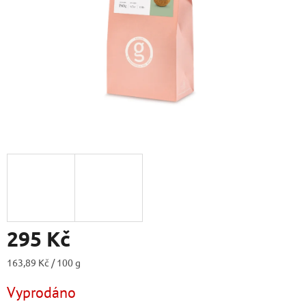
295 Kč
Měrná
163,89 Kč / 100 g
cena:
Vyprodáno