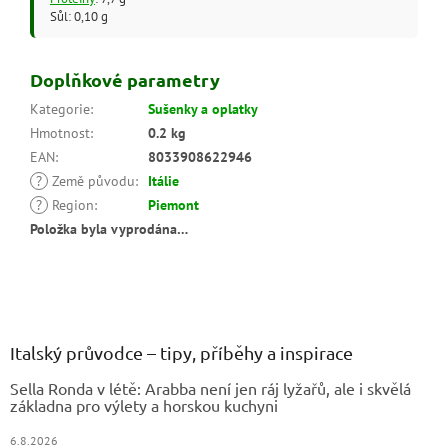
Sůl: 0,10 g
Doplňkové parametry
Kategorie
:
Sušenky a oplatky
Hmotnost
:
0.2 kg
EAN
:
8033908622946
?
Země původu
:
Itálie
?
Region
:
Piemont
Položka byla vyprodána…
Z
á
p
a
Italský průvodce – tipy, příběhy a inspirace
t
Sella Ronda v létě: Arabba není jen ráj lyžařů, ale i skvělá
í
základna pro výlety a horskou kuchyni
6.8.2026