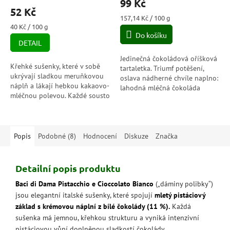
99 Kč
produktu
52 Kč
je
Měrná
157,14 Kč / 100 g
5,0
Měrná
cena:
40 Kč / 100 g
cena:
Do košíku
z
DETAIL
5
hvězdiček.
Jedinečná čokoládová oříšková
Křehké sušenky, které v sobě
tartaletka. Triumf potěšení,
ukrývají sladkou meruňkovou
oslava nádherné chvíle naplno:
náplň a lákají hebkou kakaovo-
lahodná mléčná čokoláda
mléčnou polevou. Každé sousto
rafinovaná jemným příchutí
je jemné, voňavé a příjemně
kakaa z Ekvádoru odhaluje
sladké – ideální chvíle
mezi...
pohody...
Popis
Podobné (8)
Hodnocení
Diskuze
Značka
Detailní popis produktu
Baci di Dama Pistacchio e Cioccolato Bianco
(„dáminy polibky“)
jsou elegantní italské sušenky, které spojují
mletý pistáciový
základ s krémovou náplní z bílé čokolády (11 %).
Každá
sušenka má jemnou, křehkou strukturu a vyniká intenzivní
pistáciovou vůní doplněnou sladkostí čokolády.