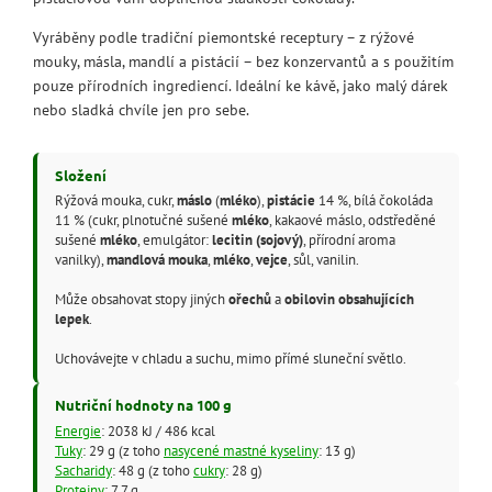
Vyráběny podle tradiční piemontské receptury – z rýžové
mouky, másla, mandlí a pistácií – bez konzervantů a s použitím
pouze přírodních ingrediencí. Ideální ke kávě, jako malý dárek
nebo sladká chvíle jen pro sebe.
Složení
Rýžová mouka, cukr,
máslo
(
mléko
),
pistácie
14 %, bílá čokoláda
11 % (cukr, plnotučné sušené
mléko
, kakaové máslo, odstředěné
sušené
mléko
, emulgátor:
lecitin (sojový)
, přírodní aroma
vanilky),
mandlová mouka
,
mléko
,
vejce
, sůl, vanilin.
Může obsahovat stopy jiných
ořechů
a
obilovin obsahujících
lepek
.
Uchovávejte v chladu a suchu, mimo přímé sluneční světlo.
Nutriční hodnoty na 100 g
Energie
: 2038 kJ / 486 kcal
Tuky
: 29 g (z toho
nasycené mastné kyseliny
: 13 g)
Sacharidy
: 48 g (z toho
cukry
: 28 g)
Proteiny
: 7,7 g