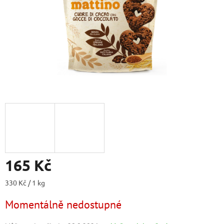
165 Kč
Měrná
330 Kč / 1 kg
cena:
Momentálně nedostupné