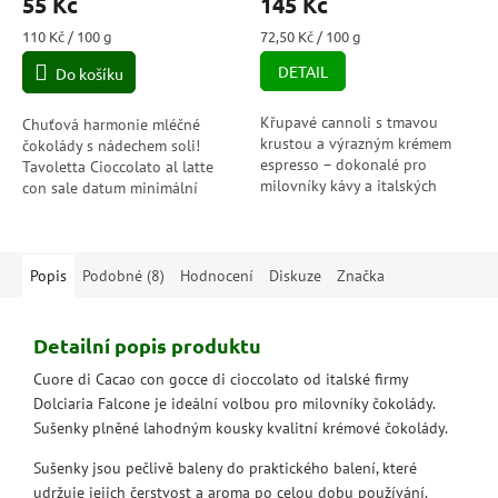
55 Kč
145 Kč
Měrná
Měrná
110 Kč / 100 g
72,50 Kč / 100 g
cena:
cena:
DETAIL
Do košíku
Křupavé cannoli s tmavou
Chuťová harmonie mléčné
krustou a výrazným krémem
čokolády s nádechem soli!
espresso – dokonalé pro
Tavoletta Cioccolato al latte
milovníky kávy a italských
con sale datum minimální
specialit.
trvanlivosti: 7/2026
Popis
Podobné (8)
Hodnocení
Diskuze
Značka
Detailní popis produktu
Cuore di Cacao con gocce di cioccolato od italské firmy
Dolciaria Falcone je ideální volbou pro milovníky čokolády.
Sušenky plněné lahodným kousky kvalitní krémové čokolády.
Sušenky jsou pečlivě baleny do praktického balení, které
udržuje jejich čerstvost a aroma po celou dobu používání.