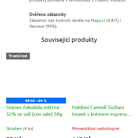
produkty posíláme v termoobalu s chladicí vložkou.
Ověřeno zákazníky
Zákazníci nás hodnotí skvěle na
Mapy.cz
(4,8/5) i
Heurece (99%).
Související produkty
Trvanlivost
99 Kč
–44 %
Stainer čokoláda mléčná
Naldoni Cannoli Siciliani
32% se solí (con sale) 50g
tmavé s krémem espresso
200g
Skladem
(
4 ks
)
Momentálně nedostupné