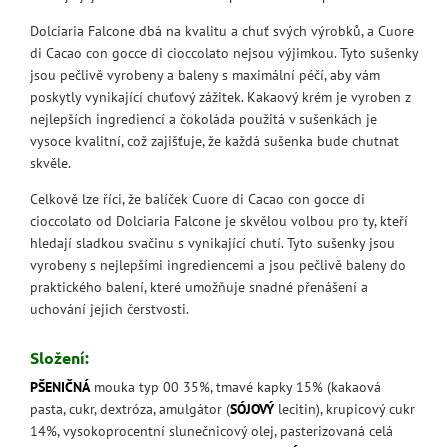
Dolciaria Falcone dbá na kvalitu a chuť svých výrobků, a Cuore
di Cacao con gocce di cioccolato nejsou výjimkou. Tyto sušenky
jsou pečlivě vyrobeny a baleny s maximální péčí, aby vám
poskytly vynikající chuťový zážitek. Kakaový krém je vyroben z
nejlepších ingrediencí a čokoláda použitá v sušenkách je
vysoce kvalitní, což zajišťuje, že každá sušenka bude chutnat
skvěle.
Celkově lze říci, že balíček Cuore di Cacao con gocce di
cioccolato od Dolciaria Falcone je skvělou volbou pro ty, kteří
hledají sladkou svačinu s vynikající chutí. Tyto sušenky jsou
vyrobeny s nejlepšími ingrediencemi a jsou pečlivě baleny do
praktického balení, které umožňuje snadné přenášení a
uchování jejich čerstvosti.
Složení:
PŠENIČNÁ
mouka typ 00 35%, tmavé kapky 15% (kakaová
pasta, cukr, dextróza, amulgátor (
SÓJOVÝ
lecitin), krupicový cukr
14%, vysokoprocentní slunečnicový olej, pasterizovaná celá