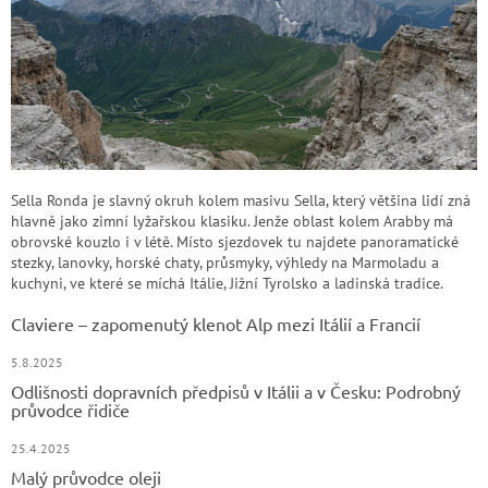
Sella Ronda je slavný okruh kolem masivu Sella, který většina lidí zná
hlavně jako zimní lyžařskou klasiku. Jenže oblast kolem Arabby má
obrovské kouzlo i v létě. Místo sjezdovek tu najdete panoramatické
stezky, lanovky, horské chaty, průsmyky, výhledy na Marmoladu a
kuchyni, ve které se míchá Itálie, Jižní Tyrolsko a ladinská tradice.
Claviere – zapomenutý klenot Alp mezi Itálií a Francií
5.8.2025
Odlišnosti dopravních předpisů v Itálii a v Česku: Podrobný
průvodce řidiče
25.4.2025
Malý průvodce oleji