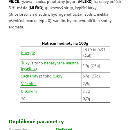
VEJCE
, rýžová mouka, plnotučný jogurt (
MLÉKO
), kakaový prášek
3 %, máslo (
MLÉKO
), glukózový sirup, kypřící látky
(difosforečnan disodný, hydrogenuhličitan sodný, měkká
pšeničná mouka typu 0), vanilin, hydrogenuhličitan sodný,
aromata.
Nutriční hodnoty na 100g
1919 kJ (457
Energie
kCal)
Tuky
(z toho
nenasycené mastné
17g (7,6g)
kyseliny
)
Sacharidy
(z toho
cukry
)
67g (23g)
Vláknina
2,9g
Bílkoviny
7,5g
Sůl
0,7g
Doplňkové parametry
Kategorie
:
Sladkosti