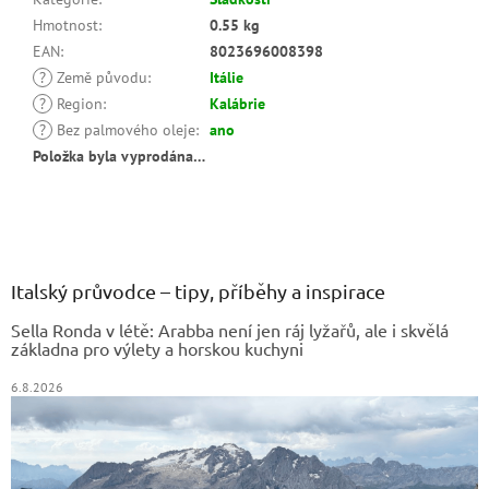
Hmotnost
:
0.55 kg
EAN
:
8023696008398
?
Země původu
:
Itálie
?
Region
:
Kalábrie
?
Bez palmového oleje
:
ano
Položka byla vyprodána…
Z
á
p
a
Italský průvodce – tipy, příběhy a inspirace
t
Sella Ronda v létě: Arabba není jen ráj lyžařů, ale i skvělá
í
základna pro výlety a horskou kuchyni
6.8.2026