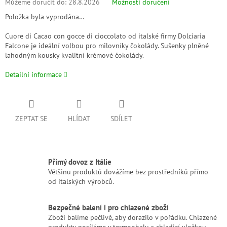
Můžeme doručit do:
28.8.2026
Možnosti doručení
Položka byla vyprodána…
Cuore di Cacao con gocce di cioccolato od italské firmy Dolciaria
Falcone je ideální volbou pro milovníky čokolády. Sušenky plněné
lahodným kousky kvalitní krémové čokolády.
Detailní informace
ZEPTAT SE
HLÍDAT
SDÍLET
Přímý dovoz z Itálie
Většinu produktů dovážíme bez prostředníků přímo
od italských výrobců.
Bezpečné balení i pro chlazené zboží
Zboží balíme pečlivě, aby dorazilo v pořádku. Chlazené