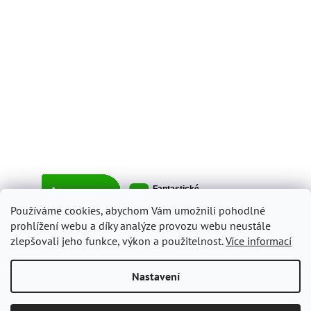
Používáme cookies, abychom Vám umožnili pohodlné
prohlížení webu a díky analýze provozu webu neustále
zlepšovali jeho funkce, výkon a použitelnost.
Více informací
Vytvořil Shoptet
Nastavení
Copyright 2026
ItalyShop.cz
. Všechna práva vyhrazena.
Upravit