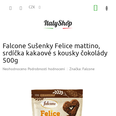
Přejít
NÁKUP
na
CZK
obsah
KOŠÍK
Falcone Sušenky Felice mattino,
srdíčka kakaové s kousky čokolády
500g
Průměrné
Neohodnoceno
Podrobnosti hodnocení
Značka:
Falcone
hodnocení
produktu
je
0,0
z
5
hvězdiček.