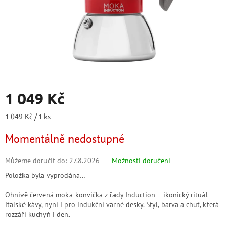
1 049 Kč
Měrná
1 049 Kč / 1 ks
cena:
Momentálně nedostupné
Můžeme doručit do:
27.8.2026
Možnosti doručení
Položka byla vyprodána…
Ohnivě červená moka-konvička z řady Induction – ikonický rituál
italské kávy, nyní i pro indukční varné desky. Styl, barva a chuť, která
rozzáří kuchyň i den.