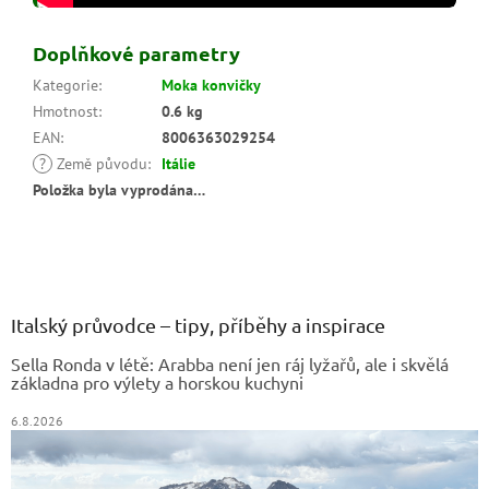
Doplňkové parametry
Kategorie
:
Moka konvičky
Hmotnost
:
0.6 kg
EAN
:
8006363029254
?
Země původu
:
Itálie
Položka byla vyprodána…
Z
á
p
a
Italský průvodce – tipy, příběhy a inspirace
t
Sella Ronda v létě: Arabba není jen ráj lyžařů, ale i skvělá
í
základna pro výlety a horskou kuchyni
6.8.2026