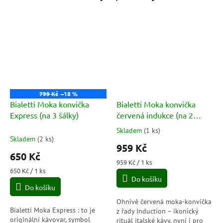
799 Kč
–18 %
Bialetti Moka konvička
Bialetti Moka konvička
Express (na 3 šálky)
červená indukce (na 2
šálky)
Skladem
(
1 ks
)
Průměrné
Skladem
(
2 ks
)
hodnocení
959 Kč
produktu
650 Kč
je
Měrná
959 Kč / 1 ks
5,0
Měrná
cena:
650 Kč / 1 ks
cena:
Do košíku
z
Do košíku
5
hvězdiček.
Ohnivě červená moka-konvička
Bialetti Moka Express : to je
z řady Induction – ikonický
originální kávovar, symbol
rituál italské kávy, nyní i pro