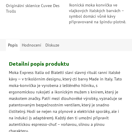
Ikonická moka konvička ve
Originální sklenice Cuvee Des
vlajkových italských barvách –
Trolls
symbol domácí vůně kávy
připravované na špindu-plotně.
Každý šálek s ní bude chutnat
jako italská tradice.
Popis
Hodnocení
Diskuze
Detailní popis produktu
Moka Express Italia od Bialetti slaví slavný rituál ranní italské
kávy — v trikolórním designu, který ctí barvy Made in Italy. Tato
moka-konvička je vyrobena z leštěného hliníku, s
ergonomickou rukojetí a ikonickým mužem s knírem, který je
maskotem značky. Patří mezi dlouhověké výrobky, vyznačuje se
patentovaným bezpečnostním ventilem, který je snadno
čistitelný. Hodí se nejen na plynové a elektrické sporáky, ale i
na indukci (s adaptérem). Každý den ti umožní připravit
autentickou espresso-chuť – voňavou, silnou a plnou
charakteru.