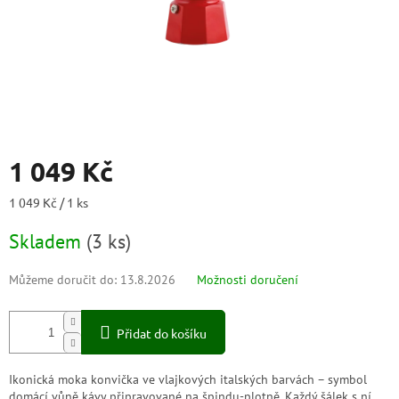
1 049 Kč
Měrná
1 049 Kč / 1 ks
cena:
Skladem
(
3 ks
)
Můžeme doručit do:
13.8.2026
Možnosti doručení
Přidat do košíku
Ikonická moka konvička ve vlajkových italských barvách – symbol
domácí vůně kávy připravované na špindu-plotně. Každý šálek s ní