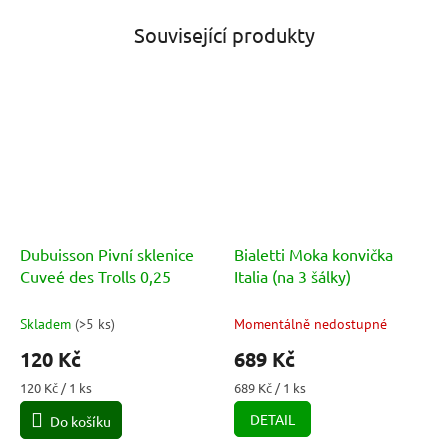
Související produkty
Dubuisson Pivní sklenice
Bialetti Moka konvička
Cuveé des Trolls 0,25
Italia (na 3 šálky)
Skladem
(
>5 ks
)
Momentálně nedostupné
120 Kč
689 Kč
Měrná
Měrná
120 Kč / 1 ks
689 Kč / 1 ks
cena:
cena:
DETAIL
Do košíku