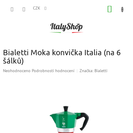
Přejít
NÁKUP
na
CZK
obsah
KOŠÍK
Bialetti Moka konvička Italia (na 6
šálků)
Průměrné
Neohodnoceno
Podrobnosti hodnocení
Značka:
Bialetti
hodnocení
produktu
je
0,0
z
5
hvězdiček.