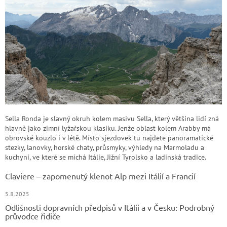
Sella Ronda je slavný okruh kolem masivu Sella, který většina lidí zná
hlavně jako zimní lyžařskou klasiku. Jenže oblast kolem Arabby má
obrovské kouzlo i v létě. Místo sjezdovek tu najdete panoramatické
stezky, lanovky, horské chaty, průsmyky, výhledy na Marmoladu a
kuchyni, ve které se míchá Itálie, Jižní Tyrolsko a ladinská tradice.
Claviere – zapomenutý klenot Alp mezi Itálií a Francií
5.8.2025
Odlišnosti dopravních předpisů v Itálii a v Česku: Podrobný
průvodce řidiče