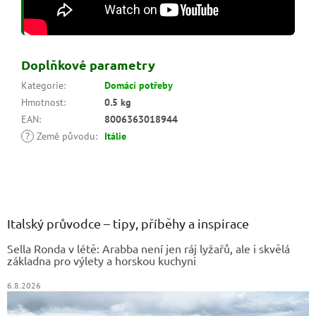
Doplňkové parametry
Kategorie
:
Domácí potřeby
Hmotnost
:
0.5 kg
EAN
:
8006363018944
?
Země původu
:
Itálie
Z
á
p
a
Italský průvodce – tipy, příběhy a inspirace
t
Sella Ronda v létě: Arabba není jen ráj lyžařů, ale i skvělá
í
základna pro výlety a horskou kuchyni
6.8.2026