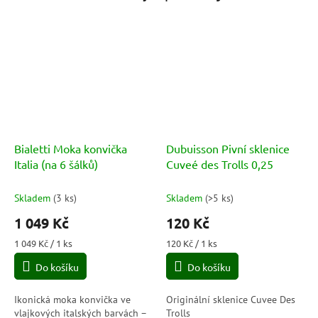
Bialetti Moka konvička
Dubuisson Pivní sklenice
Italia (na 6 šálků)
Cuveé des Trolls 0,25
Skladem
(
3 ks
)
Skladem
(
>5 ks
)
1 049 Kč
120 Kč
Měrná
Měrná
1 049 Kč / 1 ks
120 Kč / 1 ks
cena:
cena:
Do košíku
Do košíku
Ikonická moka konvička ve
Originální sklenice Cuvee Des
vlajkových italských barvách –
Trolls