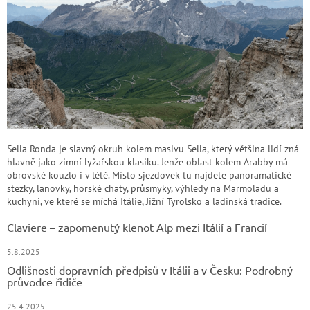
Sella Ronda je slavný okruh kolem masivu Sella, který většina lidí zná
hlavně jako zimní lyžařskou klasiku. Jenže oblast kolem Arabby má
obrovské kouzlo i v létě. Místo sjezdovek tu najdete panoramatické
stezky, lanovky, horské chaty, průsmyky, výhledy na Marmoladu a
kuchyni, ve které se míchá Itálie, Jižní Tyrolsko a ladinská tradice.
Claviere – zapomenutý klenot Alp mezi Itálií a Francií
5.8.2025
Odlišnosti dopravních předpisů v Itálii a v Česku: Podrobný
průvodce řidiče
25.4.2025