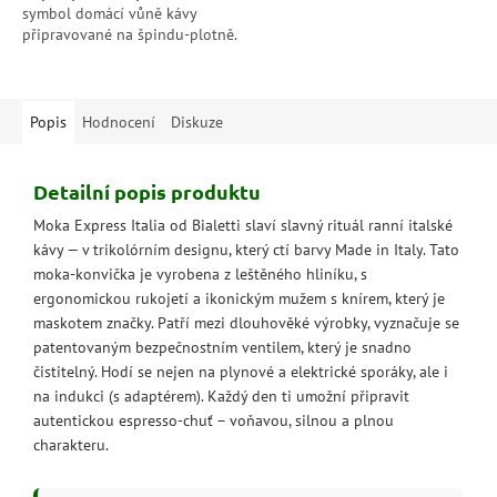
symbol domácí vůně kávy
připravované na špindu-plotně.
Každý šálek s ní bude chutnat
jako italská tradice.
Popis
Hodnocení
Diskuze
Detailní popis produktu
Moka Express Italia od Bialetti slaví slavný rituál ranní italské
kávy — v trikolórním designu, který ctí barvy Made in Italy. Tato
moka-konvička je vyrobena z leštěného hliníku, s
ergonomickou rukojetí a ikonickým mužem s knírem, který je
maskotem značky. Patří mezi dlouhověké výrobky, vyznačuje se
patentovaným bezpečnostním ventilem, který je snadno
čistitelný. Hodí se nejen na plynové a elektrické sporáky, ale i
na indukci (s adaptérem). Každý den ti umožní připravit
autentickou espresso-chuť – voňavou, silnou a plnou
charakteru.