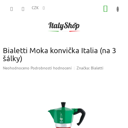
Přejít
NÁKUP
na
CZK
obsah
KOŠÍK
Bialetti Moka konvička Italia (na 3
šálky)
Průměrné
Neohodnoceno
Podrobnosti hodnocení
Značka:
Bialetti
hodnocení
produktu
je
0,0
z
5
hvězdiček.