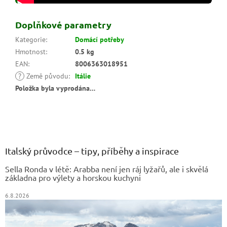
Doplňkové parametry
Kategorie
:
Domácí potřeby
Hmotnost
:
0.5 kg
EAN
:
8006363018951
?
Země původu
:
Itálie
Položka byla vyprodána…
Z
á
p
a
Italský průvodce – tipy, příběhy a inspirace
t
Sella Ronda v létě: Arabba není jen ráj lyžařů, ale i skvělá
í
základna pro výlety a horskou kuchyni
6.8.2026