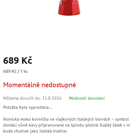
689 Kč
Měrná
689 Kč / 1 ks
cena:
Momentálně nedostupné
Můžeme doručit do:
31.8.2026
Možnosti doručení
Položka byla vyprodána…
Ikonická moka konvička ve vlajkových italských barvách – symbol
domácí vůně kávy připravované na špindu-plotně. Každý šálek s ní
bude chutnat jako italská tradice.