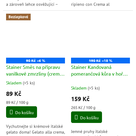
a zároveň lehce osvěžující –
ripieno con Crema al
ideální malá tabulka pro
pistacchio.
okamžiky, kdy chcete trochu
Bezlepkové
luxusu...
95 Kč
–6 %
195 Kč
–18 %
Stainer Směs na přípravu
Stainer Kandovaná
vanilkové zmrzliny (crema)
pomerančová kůra v hořké
100g
čokoládě (Scorzette di
Skladem
(
>5 ks
)
Průměrné
Arance) 60g
Skladem
(
>5 ks
)
hodnocení
89 Kč
produktu
159 Kč
je
Měrná
89 Kč / 100 g
4,5
cena:
Měrná
265 Kč / 100 g
Do košíku
cena:
z
Do košíku
5
hvězdiček.
Vychutnejte si krémové italské
Jemné pruhy italské
gelato doma! Gelato alla crema,