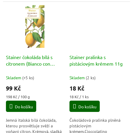
zahrnuje různé druhy čokolády,
ripieno CreminoCopertura
které potěší každého
cioccolato fondente
milovníka...
Stainer čokoláda bílá s
Stainer pralinka s
citronem (Bianco con
pistáciovým krémem 11g
Limone) 50g
Skladem
(
>5 ks
)
Skladem
(
2 ks
)
99 Kč
18 Kč
Měrná
Měrná
198 Kč / 100 g
18 Kč / 1 ks
cena:
cena:
Do košíku
Do košíku
Jemná italská bílá čokoláda,
Čokoládová pralinka plněná
kterou prosvětluje svěží a
pistáciovým
voňavý citron. Krémová, sladká
krémem.Cioccolatino