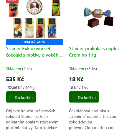
ý
r
p
o
i
d
s
u
p
k
r
t
o
ů
594 Kč
–9 %
d
Stainer Exkluzivní set
Stainer pralinka s náplní
u
čokolád s motivy divokého
Cremino 11g
k
ptactva (6x50g)
t
Skladem
(
2 ks
)
Skladem
(
>5 ks
)
ů
535 Kč
18 Kč
Měrná
Měrná
152,86 Kč / 100 g
18 Kč / 1 ks
cena:
cena:
Do košíku
Do košíku
Objevte kouzlo prémiových
Čokoládová pralinka s
čokolád Stainer, každá s
„cremino“ náplní a tmavou
unikátním obalem zdobeným
čokoládovou
ptačími motivy. Tato kolekce
polevou.Cioccolatino con