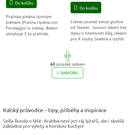
Do košíku
cena:
z
Do košíku
5
hvězdiček.
Pralinka plněná sýrovým
Crème caramel senza glutine
krémem (Pralina ripiena con
od Stainer - luxusní dezert bez
Formaggio in crema) .Balení
lepku s hmotností 60g, ideální
obsahuje 3 ks pralinek.
pro 4 osoby. Snadná a rychlá
příprava bez vaření, stačí 3
minuty a 30 minut v...
S
1
5
t
r
60
položek celkem
O
á
v
NAHORU
n
l
k
o
á
v
Z
d
á
a
á
n
c
p
í
í
a
Italský průvodce – tipy, příběhy a inspirace
p
t
r
Sella Ronda v létě: Arabba není jen ráj lyžařů, ale i skvělá
í
v
základna pro výlety a horskou kuchyni
k