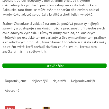
spojuje tradiční receptury s inovativními přístupy k výrobě
čokoládových výrobků. S původem sahajícím až do historického
Rakouska, tato firma se může pyšnit bohatým dědictvím v oblasti
výroby čokolád, což se odráží v kvalitě a chuti jejich výrobků.
Stainer Chocolate si zakládá na tom, že používá pouze ty nejlepší
suroviny a postupuje s maximální péčí a precizností při výrobě svých
čokoládových výrobků. S různými druhy čokolád, od klasických
mléčných po exotické temné varianty, a širokým sortimentem pralinek
a čokoládových produktů, firma Stainer Chocolate si získala zákazníky
po celém světě, kteří oceňují skvělou chuť a kvalitu, kterou tato
značka přináší na světový trh.
Otevřít filtr
Ř
a
Doporučujeme
Nejlevnější
Nejdražší
Nejprodávanější
z
e
Abecedně
n
í
V
p
Akce