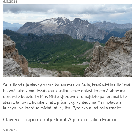
y
6.8.2026
v
ý
p
i
s
u
Sella Ronda je slavný okruh kolem masivu Sella, který většina lidí zná
hlavně jako zimní lyžařskou klasiku. Jenže oblast kolem Arabby má
obrovské kouzlo i v létě. Místo sjezdovek tu najdete panoramatické
stezky, lanovky, horské chaty, průsmyky, výhledy na Marmoladu a
kuchyni, ve které se míchá Itálie, Jižní Tyrolsko a ladinská tradice.
Claviere – zapomenutý klenot Alp mezi Itálií a Francií
5.8.2025