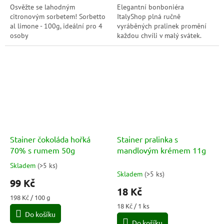
Osvěžte se lahodným
Elegantní bonboniéra
citronovým sorbetem! Sorbetto
ItalyShop plná ručně
al limone - 100g, ideální pro 4
vyráběných pralinek promění
osoby
každou chvíli v malý svátek.
Každý kousek ukrývá jinou
chuťovou kombinaci – od
pistácie a kávy až po ovocné...
Stainer čokoláda hořká
Stainer pralinka s
70% s rumem 50g
mandlovým krémem 11g
Skladem
(
>5 ks
)
Průměrné
Skladem
(
>5 ks
)
hodnocení
99 Kč
produktu
18 Kč
je
Měrná
198 Kč / 100 g
5,0
cena:
Měrná
18 Kč / 1 ks
Do košíku
cena:
z
Do košíku
5