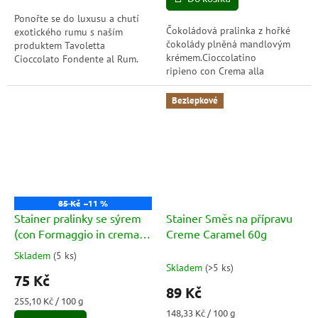
hvězdiček.
Ponořte se do luxusu a chutí
Čokoládová pralinka z hořké
exotického rumu s naším
čokolády plněná mandlovým
produktem Tavoletta
krémem.Cioccolatino
Cioccolato Fondente al Rum.
ripieno con Crema alla
Tato tmavá čokoláda o
mandorla Copertura cioccolato
hmotnosti 50 gramů je
fondente
zosobněním elegance a
Bezlepkové
dokonalého...
85 Kč
–11 %
Stainer pralinky se sýrem
Stainer Směs na přípravu
(con Formaggio in crema)
Creme Caramel 60g
3ks 29,4g
Skladem
(
5 ks
)
Průměrné
Skladem
(
>5 ks
)
hodnocení
75 Kč
produktu
89 Kč
je
Měrná
255,10 Kč / 100 g
5,0
cena:
Měrná
148,33 Kč / 100 g