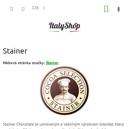
Přejít
NÁKUP
na
CZK
obsah
KOŠÍK
Stainer
Webová stránka značky:
Stainer
Stainer Chocolate je uznávaným a vášnivým výrobcem čokolád, který