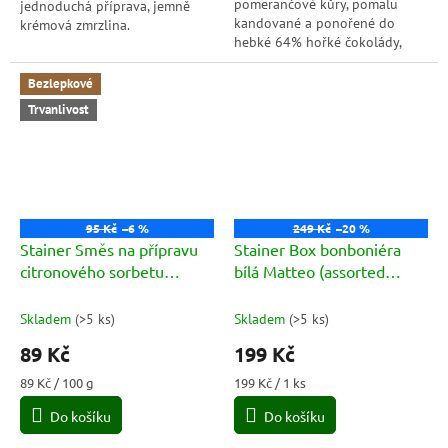
pomerančové kůry, pomalu
jednoduchá příprava, jemně
kandované a ponořené do
krémová zmrzlina.
hebké 64% hořké čokolády,
tvoří kombinaci, která voní
sluncem a vykouzlí radost na
Bezlepkové
první sousto. Sladká...
Trvanlivost
95 Kč
–6 %
249 Kč
–20 %
Stainer Směs na přípravu
Stainer Box bonboniéra
citronového sorbetu
bílá Matteo (assorted
(Sorbetto Limone) 100g
pralines) 60g
Skladem
(
>5 ks
)
Skladem
(
>5 ks
)
89 Kč
199 Kč
Měrná
Měrná
89 Kč / 100 g
199 Kč / 1 ks
cena:
cena:
Do košíku
Do košíku