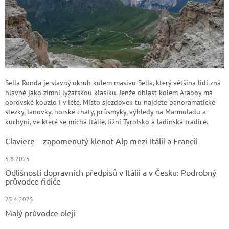
Sella Ronda je slavný okruh kolem masivu Sella, který většina lidí zná
hlavně jako zimní lyžařskou klasiku. Jenže oblast kolem Arabby má
obrovské kouzlo i v létě. Místo sjezdovek tu najdete panoramatické
stezky, lanovky, horské chaty, průsmyky, výhledy na Marmoladu a
kuchyni, ve které se míchá Itálie, Jižní Tyrolsko a ladinská tradice.
Claviere – zapomenutý klenot Alp mezi Itálií a Francií
5.8.2025
Odlišnosti dopravních předpisů v Itálii a v Česku: Podrobný
průvodce řidiče
25.4.2025
Malý průvodce oleji