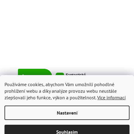
Používáme cookies, abychom Vám umožnili pohodlné
prohlížení webu a díky analýze provozu webu neustále
zlepšovali jeho funkce, výkon a použitelnost.
Více informací
Vytvořil Shoptet
Nastavení
Copyright 2026
ItalyShop.cz
. Všechna práva vyhrazena.
Upravit
Souhlasím
nastavení cookies