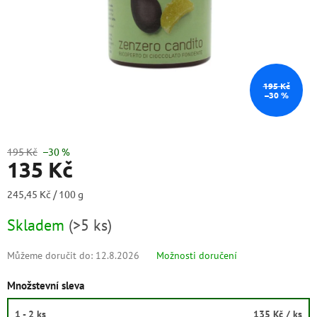
195 Kč
–30 %
195 Kč
–30 %
135 Kč
Měrná
245,45 Kč / 100 g
cena:
Skladem
(
>5 ks
)
Můžeme doručit do:
12.8.2026
Možnosti doručení
Množstevní sleva
1 - 2 ks
135 Kč
/ ks