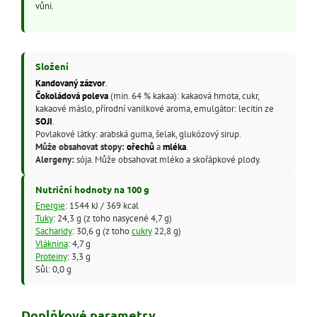
vůni.
Složení
Kandovaný zázvor
.
Čokoládová poleva
(min. 64 % kakaa): kakaová hmota, cukr,
kakaové máslo, přírodní vanilkové aroma, emulgátor: lecitin ze
SOJI
.
Povlakové látky: arabská guma, šelak, glukózový sirup.
Může obsahovat stopy:
ořechů
a
mléka
.
Alergeny:
sója. Může obsahovat mléko a skořápkové plody.
Nutriční hodnoty na 100 g
Energie
: 1544 kJ / 369 kcal
Tuky
: 24,3 g (z toho nasycené 4,7 g)
Sacharidy
: 30,6 g (z toho
cukry
22,8 g)
Vláknina
: 4,7 g
Proteiny
: 3,3 g
Sůl: 0,0 g
Doplňkové parametry