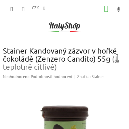
Přejít
NÁKUP
na
CZK
obsah
KOŠÍK
Stainer Kandovaný zázvor v hořké
čokoládě (Zenzero Candito) 55g
(🌡
teplotně citlivé)
Průměrné
Neohodnoceno
Podrobnosti hodnocení
Značka:
Stainer
hodnocení
produktu
je
0,0
z
5
hvězdiček.