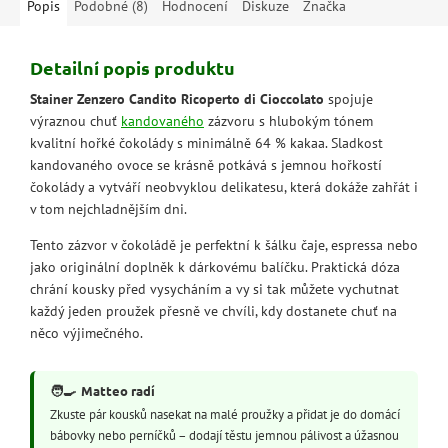
Popis
Podobné (8)
Hodnocení
Diskuze
Značka
Detailní popis produktu
Stainer Zenzero Candito Ricoperto di Cioccolato
spojuje
výraznou chuť
kandovaného
zázvoru s hlubokým tónem
kvalitní hořké čokolády s minimálně 64 % kakaa. Sladkost
kandovaného ovoce se krásně potkává s jemnou hořkostí
čokolády a vytváří neobvyklou delikatesu, která dokáže zahřát i
v tom nejchladnějším dni.
Tento zázvor v čokoládě je perfektní k šálku čaje, espressa nebo
jako originální doplněk k dárkovému balíčku. Praktická dóza
chrání kousky před vysycháním a vy si tak můžete vychutnat
každý jeden proužek přesně ve chvíli, kdy dostanete chuť na
něco výjimečného.
🧑‍🍳
Matteo radí
Zkuste pár kousků nasekat na malé proužky a přidat je do domácí
bábovky nebo perníčků – dodají těstu jemnou pálivost a úžasnou