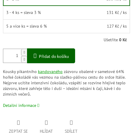
3 - 4 ks = sleva 3 %
131 Kč
/ ks
5 a více ks = sleva 6 %
127 Kč
/ ks
Ušetříte
0 Kč
Přidat do košíku
Kousky pikantního
kandovaného
zázvoru obalené v sametové 64%
hořké čokoládě vás vezmou na sladko-pálivou cestu do srdce Itálie.
Nejprve ucítíte intenzivní čokoládu, vzápětí se rozvine hřejivé teplo
zázvoru, které zahřeje tělo i duši – ideální mlsání k čaji, kávě i do
zimních večerů.
Detailní informace
ZEPTAT SE
HLÍDAT
SDÍLET