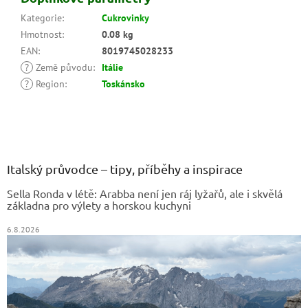
Kategorie
:
Cukrovinky
Hmotnost
:
0.08 kg
EAN
:
8019745028233
?
Země původu
:
Itálie
?
Region
:
Toskánsko
Z
á
p
a
Italský průvodce – tipy, příběhy a inspirace
t
Sella Ronda v létě: Arabba není jen ráj lyžařů, ale i skvělá
í
základna pro výlety a horskou kuchyni
6.8.2026