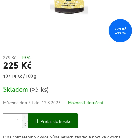
279 Kč
–19 %
279 Kč
–19 %
225 Kč
Měrná
107,14 Kč / 100 g
cena:
Skladem
(
>5 ks
)
Můžeme doručit do:
12.8.2026
Možnosti doručení
Přidat do košíku
Plná chuť lesního ovoce, vůně letních zahrad a poctivá ovocná