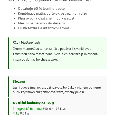
Obsahuje 60 % lesního ovoce
Kombinace malin, borůvek, ostružin a rybízu
Plná ovocná chuť s jemnou kyselostí
Ideální na pečivo i do dezertů
Hustá textura a intenzivní aroma
🧑‍🍳
Matteo radí
Zkuste marmeládu lehce zahřát a podávat ji s vanilkovou
zmrzlinou nebo mascarpone. Skvěle chutná také jako ovocná
vrstva do domácího cheesecaku.
Složení
Lesní ovoce (maliny, ostružiny, rybíz, borůvky v různém poměru)
60 %, krystalový cukr, citronová šťáva, ovocný pektin.
Nutriční hodnoty na 100 g
Energetická hodnota
840 kJ / 198 kcal
Tuky
0,03 g