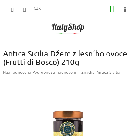
Přejít
NÁKUP
na
CZK
obsah
KOŠÍK
Antica Sicilia Džem z lesního ovoce
(Frutti di Bosco) 210g
Průměrné
Neohodnoceno
Podrobnosti hodnocení
Značka:
Antica Sicilia
hodnocení
produktu
je
0,0
z
5
hvězdiček.