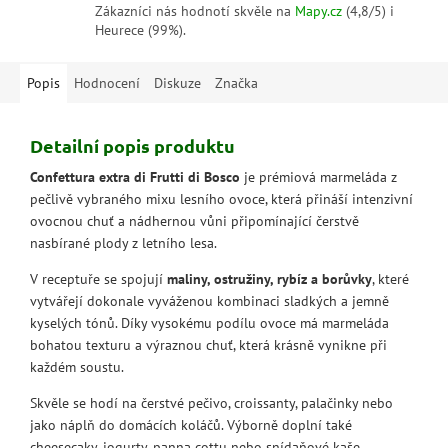
Zákazníci nás hodnotí skvěle na
Mapy.cz
(4,8/5) i
Heurece (99%).
Popis
Hodnocení
Diskuze
Značka
Detailní popis produktu
Confettura extra di Frutti di Bosco
je prémiová marmeláda z
pečlivě vybraného mixu lesního ovoce, která přináší intenzivní
ovocnou chuť a nádhernou vůni připomínající čerstvě
nasbírané plody z letního lesa.
V receptuře se spojují
maliny, ostružiny, rybíz a borůvky
, které
vytvářejí dokonale vyváženou kombinaci sladkých a jemně
kyselých tónů. Díky vysokému podílu ovoce má marmeláda
bohatou texturu a výraznou chuť, která krásně vynikne při
každém soustu.
Skvěle se hodí na čerstvé pečivo, croissanty, palačinky nebo
jako náplň do domácích koláčů. Výborně doplní také
cheesecaky, jogurty, panna cottu nebo snídaňové kaše.