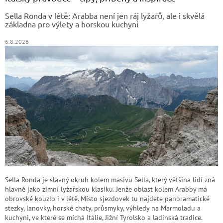
t
Sella Ronda v létě: Arabba není jen ráj lyžařů, ale i skvělá
í
základna pro výlety a horskou kuchyni
6.8.2026
Sella Ronda je slavný okruh kolem masivu Sella, který většina lidí zná
hlavně jako zimní lyžařskou klasiku. Jenže oblast kolem Arabby má
obrovské kouzlo i v létě. Místo sjezdovek tu najdete panoramatické
stezky, lanovky, horské chaty, průsmyky, výhledy na Marmoladu a
kuchyni, ve které se míchá Itálie, Jižní Tyrolsko a ladinská tradice.