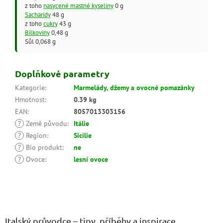
z toho
nasycené mastné kyseliny
0 g
Sacharidy
48 g
z toho
cukry
43 g
Bílkoviny
0,48 g
Sůl 0,068 g
Doplňkové parametry
Kategorie
:
Marmelády, džemy a ovocné pomazánky
Hmotnost
:
0.39 kg
EAN
:
8057013303156
?
Země původu
:
Itálie
?
Region
:
Sicílie
?
Bio produkt
:
ne
?
Ovoce
:
lesní ovoce
Z
á
p
a
Italský průvodce – tipy, příběhy a inspirace