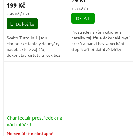
produktu
199 Kč
je
Měrná
158 Kč / 1 l
4,8
Měrná
cena:
7,96 Kč / 1 ks
z
DETAIL
cena:
5
Do košíku
hvězdiček.
Prostředek s vůní citrónu a
Svelto Tutto in 1 jsou
bazalky zajišťuje dokonalé mytí
ekologické tablety do myčky
hrnců a pánví bez zanechání
nádobí, které zajišťují
stop.Stačí přidat dvě lžičky
dokonalou čistotu a lesk bez
kávy do 5 litrů vody a nechat
nutnosti předmytí. S certifikací
nádobí odmočit....
Ecolabel a složením bez
fosfátů...
Chanteclair prostředek na
nádobí Vert
Ecodetergente Piatti (grep
Momentálně nedostupné
Průměrné