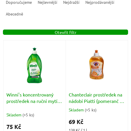
a
Doporučujeme
Nejlevnější
Nejdražší
Nejprodávanější
z
e
Abecedně
n
í
Otevřít filtr
p
r
V
o
ý
d
p
u
i
k
s
t
p
ů
r
o
d
Winni's koncentrovaný
Chanteclair prostředek na
u
prostředek na ruční mytí
nádobí Piatti (pomeranč a
k
nádobí Limetka & květy
mandarinka) 500ml
Skladem
(
>5 ks
)
Průměrné
t
jabloně (Piatti Concentrato
Skladem
(
>5 ks
)
hodnocení
ů
Lime e Mela) 480ml
69 Kč
produktu
75 Kč
je
Měrná
138 Kč / 1 l