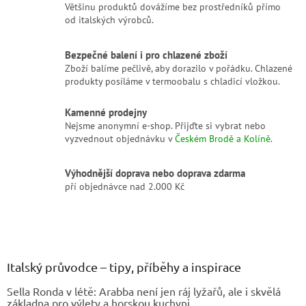
Většinu produktů dovážíme bez prostředníků přímo
k
od italských výrobců.
y
v
ý
Bezpečné balení i pro chlazené zboží
p
Zboží balíme pečlivě, aby dorazilo v pořádku. Chlazené
i
produkty posíláme v termoobalu s chladicí vložkou.
s
u
Kamenné prodejny
Nejsme anonymní e-shop. Přijďte si vybrat nebo
vyzvednout objednávku v
Českém Brodě a Kolíně
.
Výhodnější doprava nebo doprava zdarma
pří objednávce nad 2.000 Kč
Z
á
p
a
Italský průvodce – tipy, příběhy a inspirace
t
Sella Ronda v létě: Arabba není jen ráj lyžařů, ale i skvělá
í
základna pro výlety a horskou kuchyni