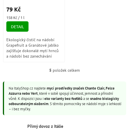
a granátové jablko) 500ml
hodnocení
79 Kč
produktu
je
Měrná
158 Kč / 1 l
5,0
cena:
z
DETAIL
5
hvězdiček.
Ekologický čistič na nádobí
Grapefruit a Granátové jablko
zajišťuje dokonalé mytí hrnců
a nádobí bez zanechávání
šmouh. Přidejte jen dvě čajové
lžičky kávy do 5 litrů...
5
položek celkem
O
v
l
Na ItalyShop.cz najdete
mycí prostředky značek Chante Clair, Felce
á
Azzurra nebo Vert
, které v sobě spojují účinnost, jemnost a přírodní
d
vůně. K dispozici jsou i
eko varianty bez fosfátů
a se
snadno biologicky
a
odbouratelným složením
. S těmito pomocníky se nádobí myje s lehkostí
c
– i bez myčky.
í
p
r
Přímý dovoz z Itálie
v