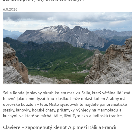
6.8.2026
Sella Ronda je slavný okruh kolem masivu Sella, který většina lidí zná
hlavně jako zimní lyžařskou klasiku. Jenže oblast kolem Arabby má
obrovské kouzlo i v létě. Místo sjezdovek tu najdete panoramatické
stezky, lanovky, horské chaty, průsmyky, výhledy na Marmoladu a
kuchyni, ve které se míchá Itálie, Jižní Tyrolsko a ladinská tradice.
Claviere – zapomenutý klenot Alp mezi Itálií a Francií