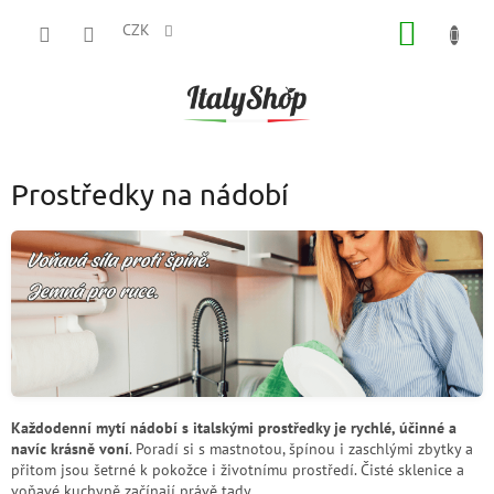
Přejít
NÁKUP
na
CZK
obsah
KOŠÍK
Prostředky na nádobí
Každodenní mytí nádobí s italskými prostředky je rychlé, účinné a
navíc krásně voní
. Poradí si s mastnotou, špínou i zaschlými zbytky a
přitom jsou šetrné k pokožce i životnímu prostředí. Čisté sklenice a
voňavé kuchyně začínají právě tady.