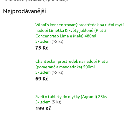
Nejprodávanější
Winni's koncentrovaný prostředek na ruční mytí
nádobí Limetka & květy jabloně (Piatti
Concentrato Lime e Mela) 480ml
Skladem
(
>5 ks
)
75 Kč
Chanteclair prostředek na nádobí Piatti
(pomeranč a mandarinka) 500ml
Skladem
(
>5 ks
)
69 Kč
Svelto tablety do myčky (Agrumi) 25ks
Skladem
(
5 ks
)
199 Kč
Ř