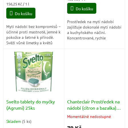
5,0
Měrná
cena:
156,25 Kč / 1 l
z
cena:
Do košíku
5
Do košíku
hvězdiček.
Prostředek na mytí nádobí
Mytí nádobí bez kompromisů –
zajišťuje dokonalé mytí nádobí
účinné proti mastnotě, jemné k
a kuchyňského náčiní.
pokožce a šetrné k přírodě.
Koncentrované, rychle
Svěží vůně limetky a květů
oplachující složení důkladně
jabloně promění každé mytí v
odmašťuje a odstraňuje odolné
příjemný rituál, po kterém...
nečistoty, aniž...
Svelto tablety do myčky
Chanteclair Prostředek na
(Agrumi) 25ks
nádobí (citron a bazalka)
500ml
Momentálně nedostupné
Průměrné
Skladem
(
5 ks
)
hodnocení
79 Kč