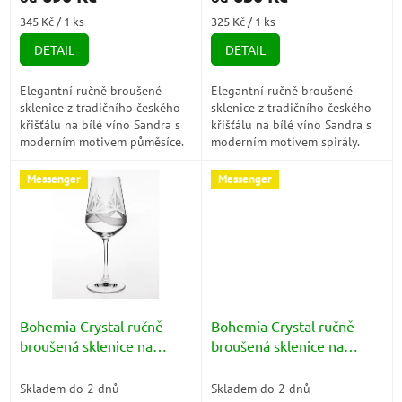
Měrná
Měrná
345 Kč / 1 ks
325 Kč / 1 ks
cena:
cena:
DETAIL
DETAIL
Elegantní ručně broušené
Elegantní ručně broušené
sklenice z tradičního českého
sklenice z tradičního českého
křišťálu na bílé víno Sandra s
křišťálu na bílé víno Sandra s
moderním motivem půměsíce.
moderním motivem spirály.
Ideální pro slavnostní
Ideální pro slavnostní
příležitosti i každodenní
příležitosti i každodenní
Messenger
Messenger
užívání....
užívání....
Bohemia Crystal ručně
Bohemia Crystal ručně
broušená sklenice na
broušená sklenice na
červené víno Sandra
červené víno Sandra
(motiv půlměsíc) 350ml
(motiv spirála) 570ml
Skladem do 2 dnů
Skladem do 2 dnů