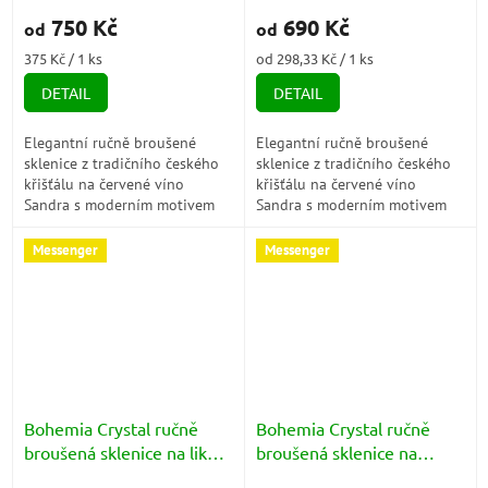
750 Kč
690 Kč
od
od
Měrná
Měrná
375 Kč / 1 ks
od 298,33 Kč / 1 ks
cena:
cena:
DETAIL
DETAIL
Elegantní ručně broušené
Elegantní ručně broušené
sklenice z tradičního českého
sklenice z tradičního českého
křišťálu na červené víno
křišťálu na červené víno
Sandra s moderním motivem
Sandra s moderním motivem
půměsíce. Ideální pro
spirály. Ideální pro slavnostní
slavnostní příležitosti i
příležitosti i každodenní
Messenger
Messenger
každodenní užívání....
užívání....
Bohemia Crystal ručně
Bohemia Crystal ručně
broušená sklenice na likér
broušená sklenice na
Sandra (motiv spirála)
šumivé víno Sandra (motiv