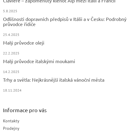
Claviere – zapomenutý klenot Alp mezi Itálií a Francií
í
5.8.2025
Odlišnosti dopravních předpisů v Itálii a v Česku: Podrobný
průvodce řidiče
25.4.2025
Malý průvodce oleji
22.2.2025
Malý průvodce italskými moukami
14.2.2025
Trhy a světla: Nejkrásnější italská vánoční města
18.11.2024
Informace pro vás
Kontakty
Prodejny