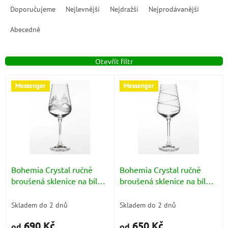
a
Doporučujeme
Nejlevnější
Nejdražší
Nejprodávanější
z
e
Abecedně
n
í
Otevřít filtr
p
r
V
o
Messenger
Messenger
ý
d
p
u
i
k
s
t
p
ů
r
o
d
Bohemia Crystal ručně
Bohemia Crystal ručně
u
broušená sklenice na bílé
broušená sklenice na bílé
k
víno Sandra (motiv
víno Sandra (motiv spirála)
t
půlměsíc) 250ml
250ml
Skladem do 2 dnů
Skladem do 2 dnů
ů
690 Kč
650 Kč
od
od