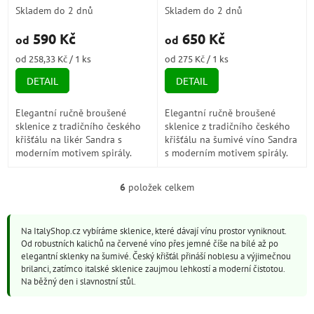
75ml
spirála) 200ml
Skladem do 2 dnů
Skladem do 2 dnů
590 Kč
650 Kč
od
od
Měrná
Měrná
od 258,33 Kč / 1 ks
od 275 Kč / 1 ks
cena:
cena:
DETAIL
DETAIL
Elegantní ručně broušené
Elegantní ručně broušené
sklenice z tradičního českého
sklenice z tradičního českého
křišťálu na likér Sandra s
křišťálu na šumivé víno Sandra
moderním motivem spirály.
s moderním motivem spirály.
Ideální pro slavnostní
Ideální pro slavnostní
příležitosti i každodenní
příležitosti i každodenní
6
položek celkem
O
užívání. Skleničky...
užívání....
v
l
Na ItalyShop.cz vybíráme sklenice, které dávají vínu prostor vyniknout.
á
Od robustních kalichů na červené víno přes jemné číše na bílé až po
d
elegantní sklenky na šumivé. Český křišťál přináší noblesu a výjimečnou
a
brilanci, zatímco italské sklenice zaujmou lehkostí a moderní čistotou.
c
Na běžný den i slavnostní stůl.
í
p
r