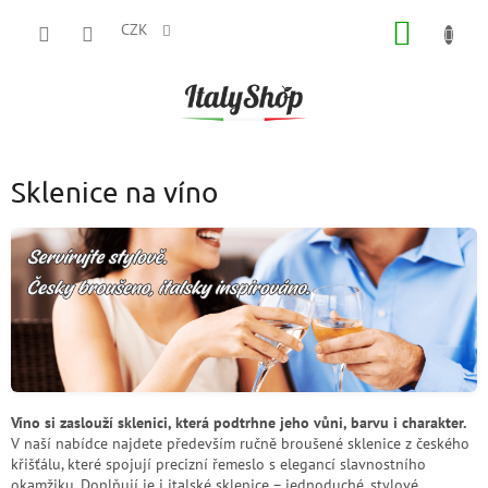
Přejít
NÁKUP
na
CZK
obsah
KOŠÍK
Sklenice na víno
Víno si zaslouží sklenici, která podtrhne jeho vůni, barvu i charakter.
V naší nabídce najdete především ručně broušené sklenice z českého
křišťálu, které spojují precizní řemeslo s elegancí slavnostního
okamžiku. Doplňují je i italské sklenice – jednoduché, stylové,