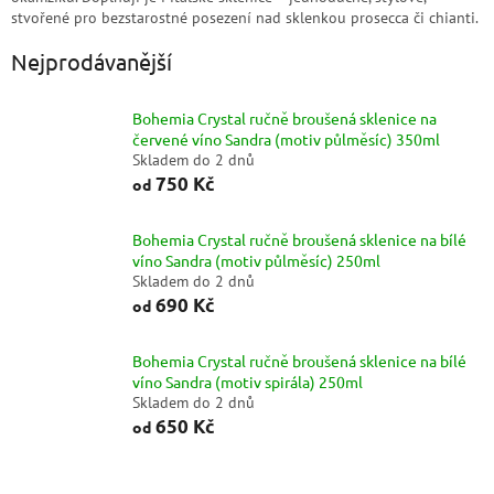
stvořené pro bezstarostné posezení nad sklenkou prosecca či chianti.
Nejprodávanější
Bohemia Crystal ručně broušená sklenice na
červené víno Sandra (motiv půlměsíc) 350ml
Skladem do 2 dnů
750 Kč
od
Bohemia Crystal ručně broušená sklenice na bílé
víno Sandra (motiv půlměsíc) 250ml
Skladem do 2 dnů
690 Kč
od
Bohemia Crystal ručně broušená sklenice na bílé
víno Sandra (motiv spirála) 250ml
Skladem do 2 dnů
650 Kč
od
Ř