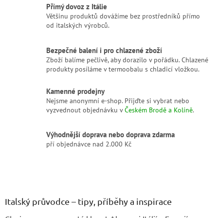
Přímý dovoz z Itálie
v
Většinu produktů dovážíme bez prostředníků přímo
k
od italských výrobců.
y
v
ý
Bezpečné balení i pro chlazené zboží
p
Zboží balíme pečlivě, aby dorazilo v pořádku. Chlazené
i
produkty posíláme v termoobalu s chladicí vložkou.
s
u
Kamenné prodejny
Nejsme anonymní e-shop. Přijďte si vybrat nebo
vyzvednout objednávku v
Českém Brodě a Kolíně
.
Výhodnější doprava nebo doprava zdarma
pří objednávce nad 2.000 Kč
Z
á
p
a
Italský průvodce – tipy, příběhy a inspirace
t