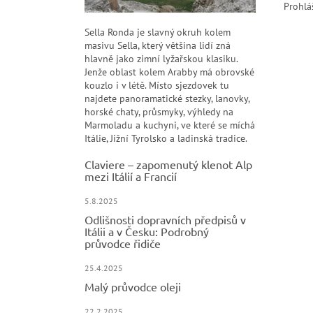
Prohlá
Sella Ronda je slavný okruh kolem
masivu Sella, který většina lidí zná
hlavně jako zimní lyžařskou klasiku.
Jenže oblast kolem Arabby má obrovské
kouzlo i v létě. Místo sjezdovek tu
najdete panoramatické stezky, lanovky,
horské chaty, průsmyky, výhledy na
Marmoladu a kuchyni, ve které se míchá
Itálie, Jižní Tyrolsko a ladinská tradice.
Claviere – zapomenutý klenot Alp
mezi Itálií a Francií
5.8.2025
Odlišnosti dopravních předpisů v
Itálii a v Česku: Podrobný
průvodce řidiče
25.4.2025
Malý průvodce oleji
22.2.2025