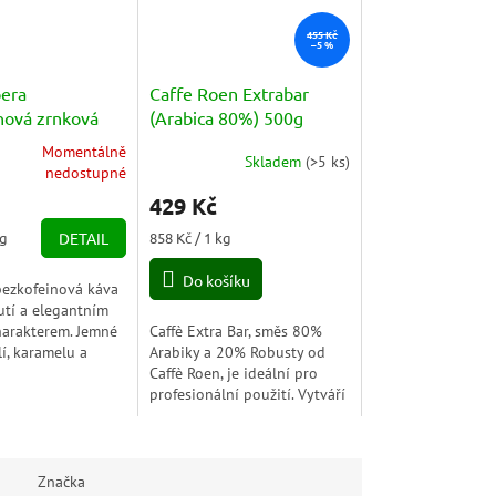
455 Kč
–5 %
bera
Caffe Roen Extrabar
nová zrnková
(Arabica 80%) 500g
caffeinato) 500g
Momentálně
Skladem
(
>5 ks
)
nedostupné
429 Kč
Měrná
kg
DETAIL
858 Kč / 1 kg
cena:
Do košíku
bezkofeinová káva
utí a elegantním
harakterem. Jemné
Caffè Extra Bar, směs 80%
í, karamelu a
Arabiky a 20% Robusty od
íků vytvářejí
Caffè Roen, je ideální pro
 příjemně sladký
profesionální použití. Vytváří
ní...
hladké, krémové espresso s
vyváženou a rozhodnou
chutí, ideální jak...
Značka