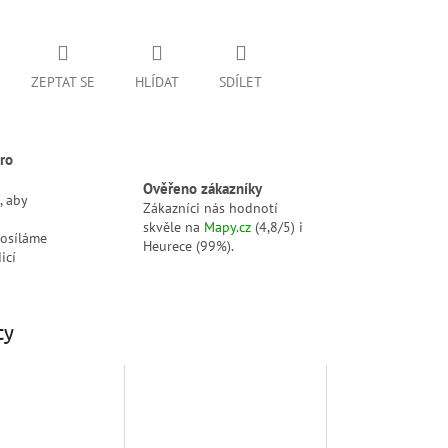
ZEPTAT SE
HLÍDAT
SDÍLET
ro
Ověřeno zákazníky
, aby
Zákazníci nás hodnotí
skvěle na
Mapy.cz
(4,8/5) i
posíláme
Heurece (99%).
icí
ty