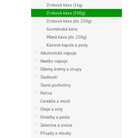
n
Zrnková káva (1kg)
e
Zrnková káva (500g)
l
Zrnková káva (do 250g)
Gurmánská káva
Mletá káva (do 250g)
Kávové kapsle a pody
Alkoholické nápoje
Nealko nápoje
Džemy, krémy a sirupy
Sladkosti
Slané pochutiny
Pečivo
Cereálie a müsli
Oleje a octy
Omáčky a pesta
Zelenina a ovoce
Přísady a mouky