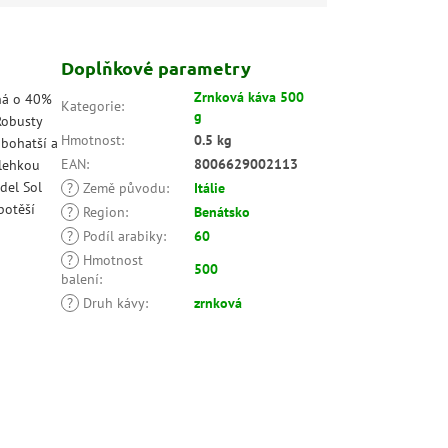
Doplňkové parametry
Zrnková káva 500
ná o 40%
Kategorie
:
g
Robusty
Hmotnost
:
0.5 kg
 bohatší a
EAN
:
8006629002113
 lehkou
del Sol
?
Země původu
:
Itálie
potěší
?
Region
:
Benátsko
?
Podíl arabiky
:
60
?
Hmotnost
500
balení
:
?
Druh kávy
:
zrnková