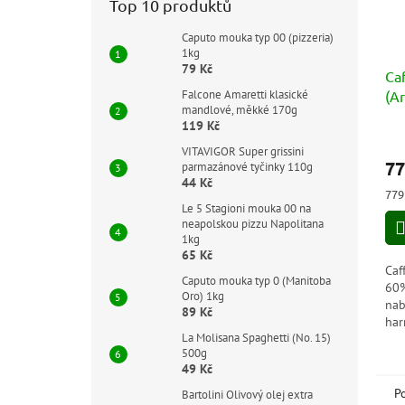
Top 10 produktů
Caputo mouka typ 00 (pizzeria)
1kg
79 Kč
Caf
(A
Falcone Amaretti klasické
mandlové, měkké 170g
119 Kč
Prů
hod
VITAVIGOR Super grissini
77
parmazánové tyčinky 110g
pro
44 Kč
je
Měr
779
5,0
cen
Le 5 Stagioni mouka 00 na
z
neapolskou pizzu Napolitana
5
1kg
hvě
65 Kč
Caf
Caputo mouka typ 0 (Manitoba
60%
Oro) 1kg
nab
89 Kč
har
La Molisana Spaghetti (No. 15)
sla
500g
leh
49 Kč
čok
P
Bartolini Olivový olej extra