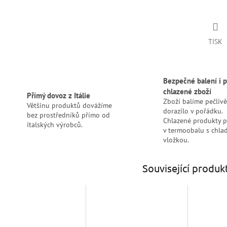
TISK
Bezpečné balení i p
chlazené zboží
Přímý dovoz z Itálie
Zboží balíme pečlivě
Většinu produktů dovážíme
dorazilo v pořádku.
bez prostředníků přímo od
Chlazené produkty 
italských výrobců.
v termoobalu s chlad
vložkou.
Související produk