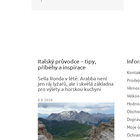
|
Hodnocení produktu je 5 z 5 hvězdiček.
Z
á
p
a
t
í
Italský průvodce – tipy,
Info
příběhy a inspirace
Kontak
Sella Ronda v létě: Arabba není
Prodej
jen ráj lyžařů, ale i skvělá základna
Věrnos
pro výlety a horskou kuchyni
Velko
6.8.2026
Hodno
Obcho
Doprav
Moje 
Ochran