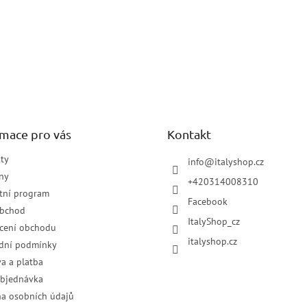
rmace pro vás
Kontakt
ty
info
@
italyshop.cz
ny
+420314008310
tní program
Facebook
obchod
ItalyShop_cz
cení obchodu
italyshop.cz
dní podmínky
a a platba
objednávka
a osobních údajů