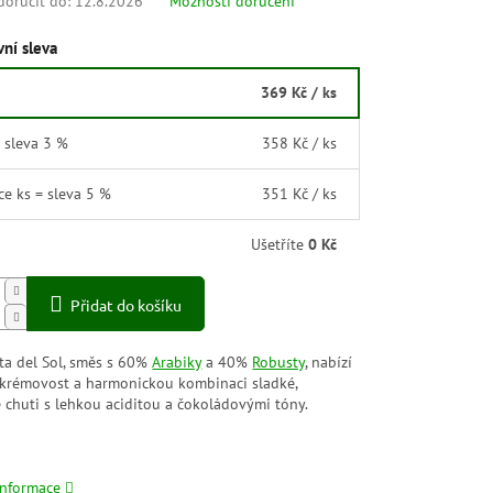
oručit do:
12.8.2026
Možnosti doručení
ní sleva
369 Kč
/ ks
= sleva 3 %
358 Kč
/ ks
íce ks = sleva 5 %
351 Kč
/ ks
Ušetříte
0 Kč
Přidat do košíku
sta del Sol, směs s 60%
Arabiky
a 40%
Robusty
, nabízí
krémovost a harmonickou kombinaci sladké,
 chuti s lehkou aciditou a čokoládovými tóny.
informace