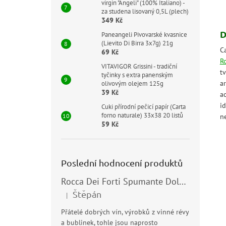
virgin "Angeli" (100% Italiano) -
za studena lisovaný 0,5L (plech)
349 Kč
D
Paneangeli Pivovarské kvasnice
(Lievito Di Birra 3x7g) 21g
C
69 Kč
R
VITAVIGOR Grissini - tradiční
tv
tyčinky s extra panenským
a
olivovým olejem 125g
39 Kč
ac
i
Cuki přírodní pečicí papír (Carta
forno naturale) 33x38 20 listů
n
59 Kč
Poslední hodnocení produktů
Rocca Dei Forti Spumante Dolce 11,5% 0,75l
Štěpán
|
Hodnocení produktu je 5 z 5 hvězdiček.
Přátelé dobrých vín, výrobků z vinné révy
a bublinek, tohle jsou naprosto