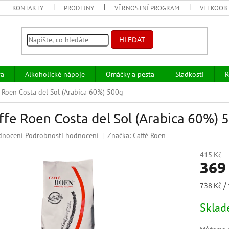
KONTAKTY
PRODEJNY
VĚRNOSTNÍ PROGRAM
VELKOOB
HLEDAT
va
Alkoholické nápoje
Omáčky a pesta
Sladkosti
R
e Roen Costa del Sol (Arabica 60%) 500g
ffe Roen Costa del Sol (Arabica 60%) 
ěrné
dnocení
Podrobnosti hodnocení
Značka:
Caffè Roen
ocení
uktu
415 Kč
369
Měrná
738 Kč / 
cena:
iček.
Skla