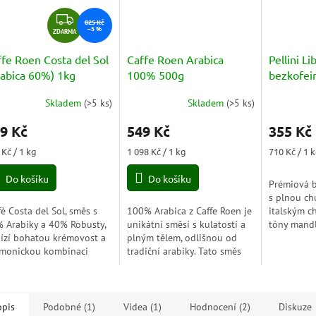
Z
825 Kč
–5 %
D
ZDARMA
A
fe Roen Costa del Sol
Caffe Roen Arabica
Pellini Li
R
rabica 60%) 1kg
100% 500g
bezkofei
M
káva (De
A
Skladem
(
>5 ks
)
Skladem
(
>5 ks
)
měrné
Průměrné
Průměrné
nocení
hodnocení
hodnocení
9 Kč
549 Kč
355 Kč
duktu
produktu
produktu
je
je
ná
Měrná
Měrná
 Kč / 1 kg
1 098 Kč / 1 kg
710 Kč / 1 
5,0
5,0
a:
cena:
cena:
z
z
Do košíku
Do košíku
Prémiová 
5
5
s plnou ch
zdiček.
hvězdiček.
hvězdiček.
fè Costa del Sol, směs s
100% Arabica z Caffe Roen je
italským c
 Arabiky a 40% Robusty,
unikátní směsí s kulatostí a
tóny mandl
ízí bohatou krémovost a
plným tělem, odlišnou od
sušených f
monickou kombinaci
tradiční arabiky. Tato směs
vyvážený a
dké, sametové chuti s
sedmi různých arabik nabízí
profil. Ideál
kou aciditou a
jemné tóny čerstvého ovoce,
oládovými tóny.
ideální...
opis
Podobné (1)
Videa (1)
Hodnocení (2)
Diskuze