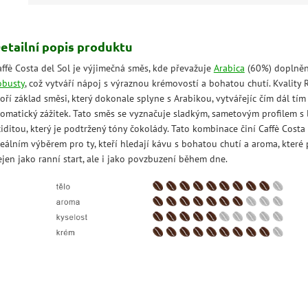
etailní popis produktu
affè Costa del Sol je výjimečná směs, kde převažuje
Arabica
(60%) doplně
obusty
, což vytváří nápoj s výraznou krémovostí a bohatou chutí. Kvality 
oří základ směsi, který dokonale splyne s Arabikou, vytvářejíc čím dál tím
romatický zážitek. Tato směs se vyznačuje sladkým, sametovým profilem s
iditou, který je podtržený tóny čokolády. Tato kombinace činí Caffè Costa 
deálním výběrem pro ty, kteří hledají kávu s bohatou chutí a aroma, které 
ejen jako ranní start, ale i jako povzbuzení během dne.