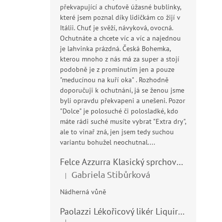
překvapující a chuťově úžasné bublinky,
které jsem poznal díky lidičkám co žijí v
Itálii. Chuť je svěží, návyková, ovocná.
Ochutnáte a chcete víc a víc a najednou
je lahvinka prázdná. Česká Bohemka,
kterou mnoho z nás má za super a stojí
podobně je z prominutím jen a pouze
"meducínou na kuří oka" . Rozhodně
doporučuji k ochutnání, já se ženou jsme
byli opravdu překvapeni a unešeni. Pozor
"Dolce" je polosuché či polosladké, kdo
máte rádi suché musíte vybrat "Extra dry",
ale to vinař zná, jen jsem tedy suchou
variantu bohužel neochutnal....
Felce Azzurra Klasický sprchový gel - doccia gel 400ml
Gabriela Stibůrková
|
Hodnocení produktu je 5 z 5 hvězdiček.
Nádherná vůně
Paolazzi Lékořicový likér Liquirizia 24% 0,7L