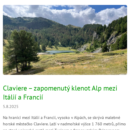
V
ý
p
i
s
č
l
á
n
k
ů
Claviere – zapomenutý klenot Alp mezi
Itálií a Francií
5.8.2025
Na hranici mezi Itálií a Francií, vysoko v Alpách, se skrývá malebné
horské městečko Claviere. Leží v nadmořské výšce 1 760 metrů, přímo