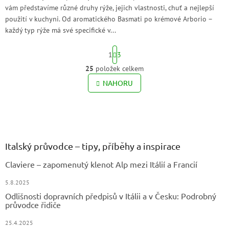
vám představíme různé druhy rýže, jejich vlastnosti, chuť a nejlepší
použití v kuchyni. Od aromatického Basmati po krémové Arborio –
každý typ rýže má své specifické v...
S
1
3
t
r
25
položek celkem
O
á
v
NAHORU
n
l
k
o
á
v
Z
d
á
a
á
n
c
p
í
í
a
Italský průvodce – tipy, příběhy a inspirace
p
t
r
Claviere – zapomenutý klenot Alp mezi Itálií a Francií
í
v
k
5.8.2025
y
Odlišnosti dopravních předpisů v Itálii a v Česku: Podrobný
v
průvodce řidiče
ý
p
25.4.2025
i