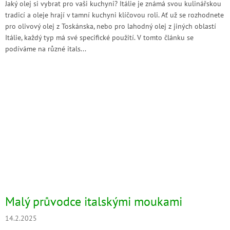
Jaký olej si vybrat pro vaši kuchyni? Itálie je známá svou kulinářskou
tradicí a oleje hrají v tamní kuchyni klíčovou roli. Ať už se rozhodnete
pro olivový olej z Toskánska, nebo pro lahodný olej z jiných oblastí
Itálie, každý typ má své specifické použití. V tomto článku se
podíváme na různé itals...
Malý průvodce italskými moukami
14.2.2025