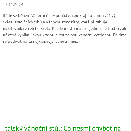
18.11.2024
Itálie se během Vánoc mění v pohádkovou krajinu plnou zářivých
světel, tradičních trhů a vánoční atmosféry, která přitahuje
návštěvníky z celého světa. Každé město má své jedinečné tradice, ale
některá vynikají svou krásou a kouzelnou vánoční výzdobou. Pojďme
se podívat na ta nejkrásnější vánoční mě...
Italský vánoční stůl: Co nesmí chybět na