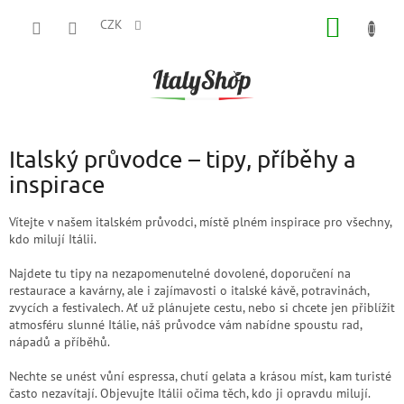
Přejít
NÁKUP
na
CZK
obsah
KOŠÍK
Italský průvodce – tipy, příběhy a
inspirace
Vítejte v našem italském průvodci, místě plném inspirace pro všechny,
kdo milují Itálii.
Najdete tu tipy na nezapomenutelné dovolené, doporučení na
restaurace a kavárny, ale i zajímavosti o italské kávě, potravinách,
zvycích a festivalech. Ať už plánujete cestu, nebo si chcete jen přiblížit
atmosféru slunné Itálie, náš průvodce vám nabídne spoustu rad,
nápadů a příběhů.
Nechte se unést vůní espressa, chutí gelata a krásou míst, kam turisté
často nezavítají. Objevujte Itálii očima těch, kdo ji opravdu milují.