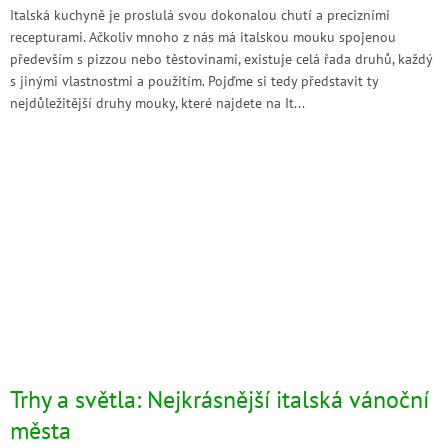
Italská kuchyně je proslulá svou dokonalou chutí a precizními
recepturami. Ačkoliv mnoho z nás má italskou mouku spojenou
především s pizzou nebo těstovinami, existuje celá řada druhů, každý
s jinými vlastnostmi a použitím. Pojďme si tedy představit ty
nejdůležitější druhy mouky, které najdete na It...
Trhy a světla: Nejkrásnější italská vánoční
města