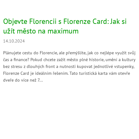
Objevte Florencii s Florenze Card: Jak si
užít město na maximum
14.10.2024
Plánujete cestu do Florencie, ale přemýšlíte, jak co nejlépe využít svůj
čas a finance? Pokud chcete zažít město plné historie, umění a kultury
bez stresu z dlouhých front a nutnosti kupovat jednotlivé vstupenky,
Florenze Card je ideálním řešením. Tato turistická karta vám otevře
dveře do více než 7...