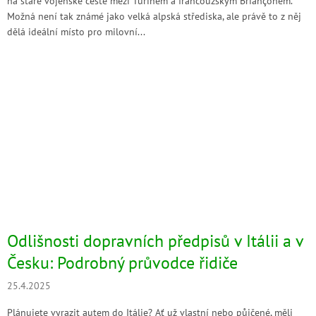
na staré vojenské cestě mezi Turínem a francouzským Briançonem.
Možná není tak známé jako velká alpská střediska, ale právě to z něj
dělá ideální místo pro milovní...
Odlišnosti dopravních předpisů v Itálii a v
Česku: Podrobný průvodce řidiče
25.4.2025
Plánujete vyrazit autem do Itálie? Ať už vlastní nebo půjčené, měli