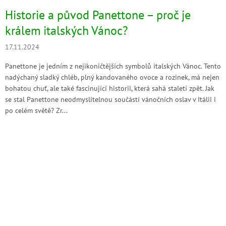
Historie a původ Panettone – proč je
králem italských Vánoc?
17.11.2024
Panettone je jedním z nejikoničtějších symbolů italských Vánoc. Tento
nadýchaný sladký chléb, plný kandovaného ovoce a rozinek, má nejen
bohatou chuť, ale také fascinující historii, která sahá staletí zpět. Jak
se stal Panettone neodmyslitelnou součástí vánočních oslav v Itálii i
po celém světě? Zr...