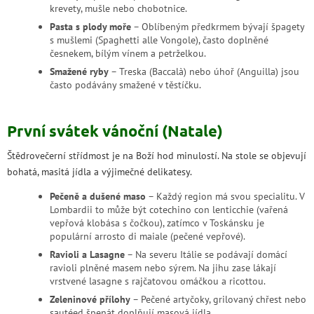
krevety, mušle nebo chobotnice.
Pasta s plody moře
– Oblíbeným předkrmem bývají špagety
s mušlemi (Spaghetti alle Vongole), často doplněné
česnekem, bílým vínem a petrželkou.
Smažené ryby
– Treska (Baccalà) nebo úhoř (Anguilla) jsou
často podávány smažené v těstíčku.
První svátek vánoční (Natale)
Štědrovečerní střídmost je na Boží hod minulostí. Na stole se objevují
bohatá, masitá jídla a výjimečné delikatesy.
Pečeně a dušené maso
– Každý region má svou specialitu. V
Lombardii to může být cotechino con lenticchie (vařená
vepřová klobása s čočkou), zatímco v Toskánsku je
populární
arrosto di maiale (pečené vepřové).
Ravioli a Lasagne
– Na severu Itálie se podávají domácí
ravioli plněné masem nebo sýrem. Na jihu zase lákají
vrstvené lasagne s rajčatovou omáčkou a ricottou.
Zeleninové přílohy
– Pečené artyčoky, grilovaný chřest nebo
sautéed špenát doplňují masová jídla.