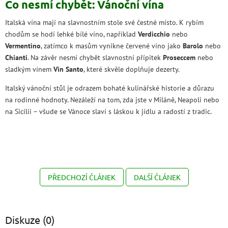
Co nesmí chybět: Vánoční vína
Italská vína mají na slavnostním stole své čestné místo. K rybím
chodům se hodí lehké bílé víno, například
Verdicchio
nebo
Vermentino
, zatímco k masům vynikne červené víno jako
Barolo
nebo
Chianti
. Na závěr nesmí chybět slavnostní přípitek
Proseccem
nebo
sladkým vínem
Vin Santo
, které skvěle doplňuje dezerty.
Italský vánoční stůl je odrazem bohaté kulinářské historie a důrazu
na rodinné hodnoty. Nezáleží na tom, zda jste v Miláně, Neapoli nebo
na Sicílii – všude se Vánoce slaví s láskou k jídlu a radostí z tradic.
PŘEDCHOZÍ ČLÁNEK
DALŠÍ ČLÁNEK
Diskuze (0)