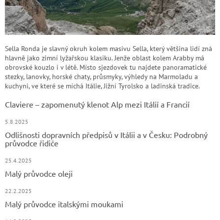
Sella Ronda je slavný okruh kolem masivu Sella, který většina lidí zná
hlavně jako zimní lyžařskou klasiku. Jenže oblast kolem Arabby má
obrovské kouzlo i v létě. Místo sjezdovek tu najdete panoramatické
stezky, lanovky, horské chaty, průsmyky, výhledy na Marmoladu a
kuchyni, ve které se míchá Itálie, Jižní Tyrolsko a ladinská tradice.
Claviere – zapomenutý klenot Alp mezi Itálií a Francií
5.8.2025
Odlišnosti dopravních předpisů v Itálii a v Česku: Podrobný
průvodce řidiče
25.4.2025
Malý průvodce oleji
22.2.2025
Malý průvodce italskými moukami