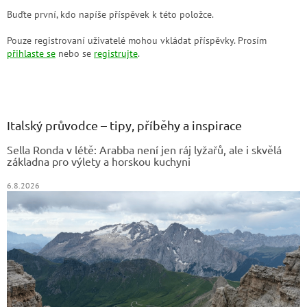
Buďte první, kdo napíše příspěvek k této položce.
Pouze registrovaní uživatelé mohou vkládat příspěvky. Prosím
přihlaste se
nebo se
registrujte
.
Z
á
p
a
Italský průvodce – tipy, příběhy a inspirace
t
Sella Ronda v létě: Arabba není jen ráj lyžařů, ale i skvělá
í
základna pro výlety a horskou kuchyni
6.8.2026