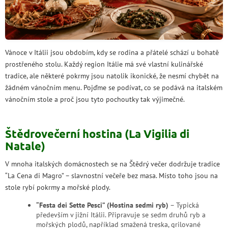
Vánoce v Itálii jsou obdobím, kdy se rodina a přátelé schází u bohatě
prostřeného stolu. Každý region Itálie má své vlastní kulinářské
tradice, ale některé pokrmy jsou natolik ikonické, že nesmí chybět na
žádném vánočním menu. Pojďme se podívat, co se podává na italském
vánočním stole a proč jsou tyto pochoutky tak výjimečné.
Štědrovečerní hostina (La Vigilia di
Natale)
V mnoha italských domácnostech se na Štědrý večer dodržuje tradice
“La Cena di Magro” – slavnostní večeře bez masa. Místo toho jsou na
stole rybí pokrmy a mořské plody.
“Festa dei Sette Pesci” (Hostina sedmi ryb)
– Typická
především v jižní Itálii. Připravuje se sedm druhů ryb a
mořských plodů, například smažená treska, grilované