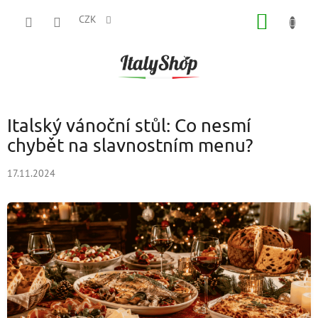
Přejít
NÁKUP
na
CZK
obsah
KOŠÍK
Italský vánoční stůl: Co nesmí
chybět na slavnostním menu?
17.11.2024