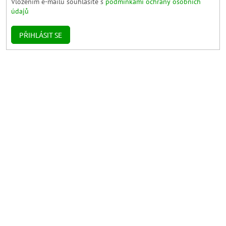
Vložením e-mailu souhlasíte s
podmínkami ochrany osobních
údajů
PŘIHLÁSIT SE