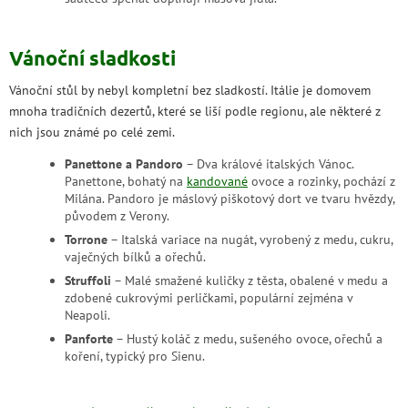
Vánoční sladkosti
Vánoční stůl by nebyl kompletní bez sladkostí. Itálie je domovem
mnoha tradičních dezertů, které se liší podle regionu, ale některé z
nich jsou známé po celé zemi.
Panettone a Pandoro
– Dva králové italských Vánoc.
Panettone, bohatý na
kandované
ovoce a rozinky, pochází z
Milána. Pandoro je máslový piškotový dort ve tvaru hvězdy,
původem z Verony.
Torrone
– Italská variace na nugát, vyrobený z medu, cukru,
vaječných bílků a ořechů.
Struffoli
– Malé smažené kuličky z těsta, obalené v medu a
zdobené cukrovými perličkami, populární zejména v
Neapoli.
Panforte
– Hustý koláč z medu, sušeného ovoce, ořechů a
koření, typický pro Sienu.