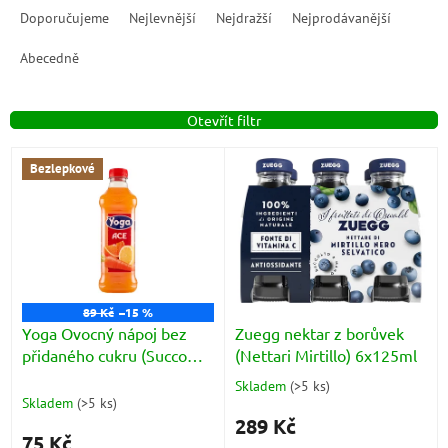
a
Doporučujeme
Nejlevnější
Nejdražší
Nejprodávanější
z
e
Abecedně
n
í
Otevřít filtr
p
r
V
o
Bezlepkové
ý
d
p
u
i
k
s
t
p
ů
r
o
89 Kč
–15 %
d
Yoga Ovocný nápoj bez
Zuegg nektar z borůvek
u
přidaného cukru (Succo
(Nettari Mirtillo) 6x125ml
k
Ace) 1l
Skladem
(
>5 ks
)
Průměrné
t
Skladem
(
>5 ks
)
hodnocení
ů
289 Kč
produktu
75 Kč
je