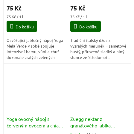
75 Kč
75 Kč
Měrná
Měrná
75 Kč / 1 l
75 Kč / 1 l
cena:
cena:
Do košíku
Do košíku
Osvěžující jablečný nápoj Yoga
Tradiční italský džus z
Mela Verde v sobě spojuje
vyzrálých meruněk – sametově
intenzivní barvu, vůni a chuť
hustý, přirozeně sladký a plný
dokonale zralých zelených
slunce ze Středomoří.
jablek. Každý doušek přináší
příjemnou kyselkavou svěžest
a...
Yoga ovocný nápoj s
Zuegg nektar z
červeným ovocem a chia
granátového jablka
(Frutti Rossi Rabarbaro con
(Nettari Melograno)