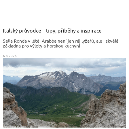
Z
á
p
a
Italský průvodce – tipy, příběhy a inspirace
t
Sella Ronda v létě: Arabba není jen ráj lyžařů, ale i skvělá
í
základna pro výlety a horskou kuchyni
6.8.2026