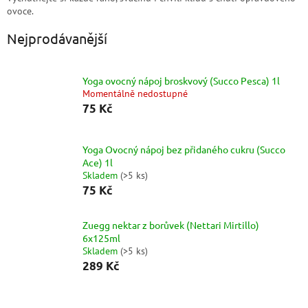
ovoce.
Nejprodávanější
Yoga ovocný nápoj broskvový (Succo Pesca) 1l
Momentálně nedostupné
75 Kč
Yoga Ovocný nápoj bez přidaného cukru (Succo
Ace) 1l
Skladem
(
>5 ks
)
75 Kč
Zuegg nektar z borůvek (Nettari Mirtillo)
6x125ml
Skladem
(
>5 ks
)
289 Kč
Ř