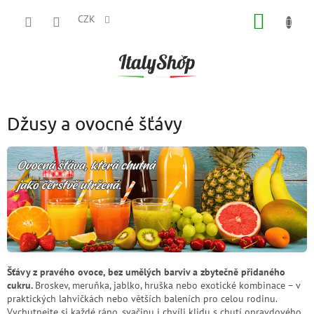
Přejít
NÁKUP
na
CZK
obsah
KOŠÍK
Džusy a ovocné šťávy
Šťávy z pravého ovoce, bez umělých barviv a zbytečně přidaného
cukru.
Broskev, meruňka, jablko, hruška nebo exotické kombinace – v
praktických lahvičkách nebo větších baleních pro celou rodinu.
Vychutnejte si každé ráno, svačinu i chvíli klidu s chutí opravdového