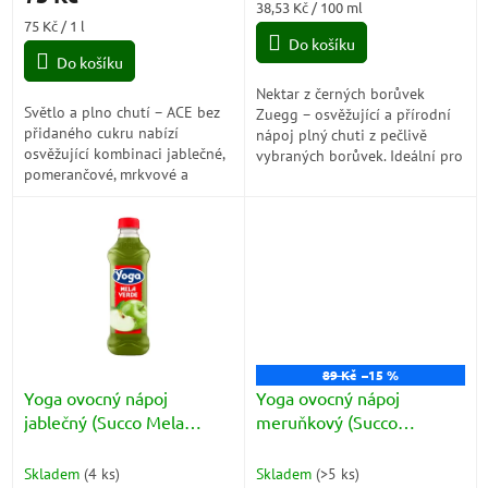
Měrná
38,53 Kč / 100 ml
5,0
Měrná
cena:
75 Kč / 1 l
z
cena:
Do košíku
5
Do košíku
hvězdiček.
Nektar z černých borůvek
Světlo a plno chutí – ACE bez
Zuegg – osvěžující a přírodní
přidaného cukru nabízí
nápoj plný chuti z pečlivě
osvěžující kombinaci jablečné,
vybraných borůvek. Ideální pro
pomerančové, mrkvové a
zdravou pauzu během dne.
citronové chuti v
plnohodnotném nápoji s
vitamíny C, E a beta-
karotenem.
89 Kč
–15 %
Yoga ovocný nápoj
Yoga ovocný nápoj
jablečný (Succo Mela
meruňkový (Succo
Verde) 1l
Albicocca) 1l
Skladem
(
4 ks
)
Skladem
(
>5 ks
)