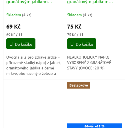
granátovým jablkem
granátovým jablkem
(Difesa+ Melograno)1l
(Succo Melograno) 1l
Skladem
(
4 ks
)
Skladem
(
4 ks
)
69 Kč
75 Kč
Měrná
Měrná
69 Kč / 1 l
75 Kč / 1 l
cena:
cena:
Do košíku
Do košíku
Ovocná síla pro zdravé srdce –
NEALKOHOLICKÝ NÁPOJ
přirozeně sladký nápoj z jablek,
VYROBENÝ Z GRANÁTOVÉ
granátového jablka a černé
ŠŤÁVY (OVOCE: 20 %)
mrkve, obohacený o železo a
vitamín B1. Každý doušek je
chutným krokem ke
Bezlepkové
zdravějšímu...
89 Kč
–15 %