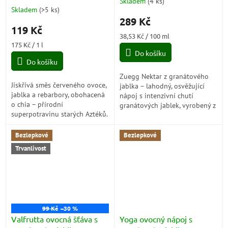
Skladem
(
4 ks
)
Průměrné
Chia) 680ml
6x125ml
Skladem
(
>5 ks
)
hodnocení
289 Kč
produktu
119 Kč
je
Měrná
38,53 Kč / 100 ml
5,0
Měrná
cena:
175 Kč / 1 l
z
cena:
Do košíku
5
Do košíku
hvězdiček.
Zuegg Nektar z granátového
Jiskřivá směs červeného ovoce,
jablka – lahodný, osvěžující
jablka a rebarbory, obohacená
nápoj s intenzivní chutí
o chia – přírodní
granátových jablek, vyrobený z
superpotravinu starých Aztéků.
koncentrované šťávy. Ideální
Nápoj ze 100% ovoce, zeleniny
pro zdravou hydrataci kdykoli
a koření, bez přidaných cukrů,
během...
Bezlepkové
Bezlepkové
který...
Trvanlivost
99 Kč
–30 %
Valfrutta ovocná šťáva s
Yoga ovocný nápoj s