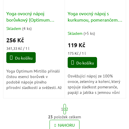
Yoga ovocný nápoj
Yoga ovocný nápoj s
borůvkový (Optimum
kurkumou, pomerančem,
Succo Mirtillo) 6x125ml
mrkví a papayou (Arancia
Skladem
(
4 ks
)
Průměrné
Papaya Carota) 680ml
Skladem
(
>5 ks
)
hodnocení
256 Kč
produktu
119 Kč
je
Měrná
341,33 Kč / 1 l
5,0
cena:
Měrná
175 Kč / 1 l
z
Do košíku
cena:
5
Do košíku
hvězdiček.
Yoga Optimum Mirtillo přináší
Osvěžující nápoj ze 100%
čistou esenci borůvek v
ovoce, zeleniny a koření, který
podobě nápoje plného
spojuje sladkost pomeranče,
přírodní sladkosti a svěžesti. Až
papáji a jablka s jemnou vůní
99 % tvoří pouze borůvky,
kurkumy. Přirozeně energizující
jablka a hrozny – bez
a bez přidaných cukrů –...
přidaného cukru,...
S
1
2
t
r
23
položek celkem
O
á
v
NAHORU
n