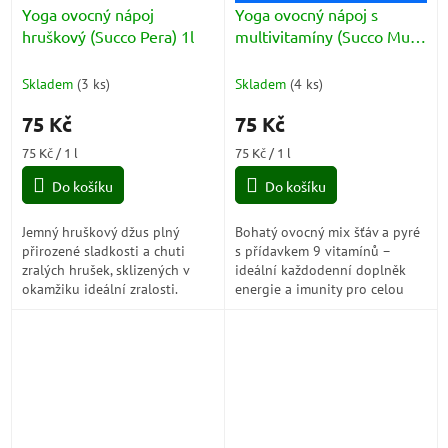
Yoga ovocný nápoj
Yoga ovocný nápoj s
hruškový (Succo Pera) 1l
multivitamíny (Succo Multi
Vitamine) 1l
Skladem
(
3 ks
)
Skladem
(
4 ks
)
75 Kč
75 Kč
Měrná
Měrná
75 Kč / 1 l
75 Kč / 1 l
cena:
cena:
Do košíku
Do košíku
Jemný hruškový džus plný
Bohatý ovocný mix šťáv a pyré
přirozené sladkosti a chuti
s přídavkem 9 vitamínů –
zralých hrušek, sklizených v
ideální každodenní doplněk
okamžiku ideální zralosti.
energie a imunity pro celou
Lehký, ovocný a krásně
rodinu.
sametový – dokonalý džus pro
celou rodinu,...