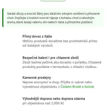
l
k
o
á
v
d
á
Italské džusy a ovocné šťávy jsou ideálním zdrojem osvěžení a přirozené
a
n
chuti. Dopřejte si kvalitní ovocné nápoje s bohatou chutí a lahodným
c
í
aroma, které dodají vašemu dni nádech Itálie a přírodního potěšení.
í
p
r
Přímý dovoz z Itálie
v
Většinu produktů dovážíme bez prostředníků přímo
k
od italských výrobců.
y
v
ý
Bezpečné balení i pro chlazené zboží
p
Zboží balíme pečlivě, aby dorazilo v pořádku. Chlazené
i
produkty posíláme v termoobalu s chladicí vložkou.
s
u
Kamenné prodejny
Nejsme anonymní e-shop. Přijďte si vybrat nebo
vyzvednout objednávku v
Českém Brodě a Kolíně
.
Výhodnější doprava nebo doprava zdarma
pří objednávce nad 2.000 Kč