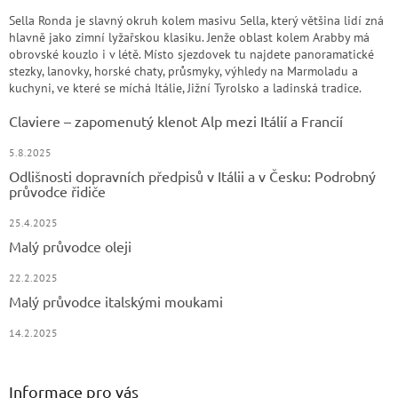
Sella Ronda je slavný okruh kolem masivu Sella, který většina lidí zná
hlavně jako zimní lyžařskou klasiku. Jenže oblast kolem Arabby má
obrovské kouzlo i v létě. Místo sjezdovek tu najdete panoramatické
stezky, lanovky, horské chaty, průsmyky, výhledy na Marmoladu a
kuchyni, ve které se míchá Itálie, Jižní Tyrolsko a ladinská tradice.
Claviere – zapomenutý klenot Alp mezi Itálií a Francií
5.8.2025
Odlišnosti dopravních předpisů v Itálii a v Česku: Podrobný
průvodce řidiče
25.4.2025
Malý průvodce oleji
22.2.2025
Malý průvodce italskými moukami
14.2.2025
Informace pro vás