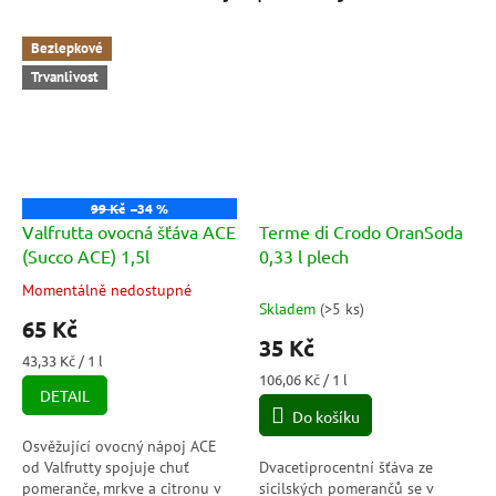
Bezlepkové
Trvanlivost
99 Kč
–34 %
Valfrutta ovocná šťáva ACE
Terme di Crodo OranSoda
(Succo ACE) 1,5l
0,33 l plech
Momentálně nedostupné
Průměrné
Skladem
(
>5 ks
)
hodnocení
65 Kč
produktu
35 Kč
je
Měrná
43,33 Kč / 1 l
5,0
cena:
Měrná
106,06 Kč / 1 l
DETAIL
cena:
z
Do košíku
5
hvězdiček.
Osvěžující ovocný nápoj ACE
od Valfrutty spojuje chuť
Dvacetiprocentní šťáva ze
pomeranče, mrkve a citronu v
sicilských pomerančů se v