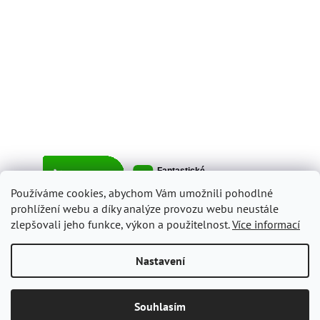
Používáme cookies, abychom Vám umožnili pohodlné
prohlížení webu a díky analýze provozu webu neustále
zlepšovali jeho funkce, výkon a použitelnost.
Více informací
Vytvořil Shoptet
Nastavení
Copyright 2026
ItalyShop.cz
. Všechna práva vyhrazena.
Upravit
Souhlasím
nastavení cookies