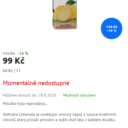
119 Kč
–16 %
119 Kč
–16 %
99 Kč
Měrná
66 Kč / 1 l
cena:
Momentálně nedostupné
Můžeme doručit do:
28.8.2026
Možnosti doručení
Položka byla vyprodána…
Valfrutta Limonata je osvěžující ovocný nápoj z vysoce kvalitních
citronů, který přináší přírodní a svěží chuť léta v každém doušku.