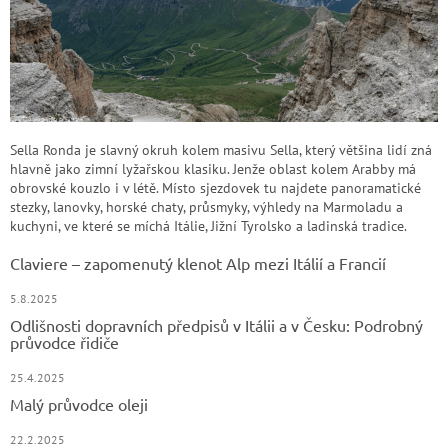
Sella Ronda je slavný okruh kolem masivu Sella, který většina lidí zná
hlavně jako zimní lyžařskou klasiku. Jenže oblast kolem Arabby má
obrovské kouzlo i v létě. Místo sjezdovek tu najdete panoramatické
stezky, lanovky, horské chaty, průsmyky, výhledy na Marmoladu a
kuchyni, ve které se míchá Itálie, Jižní Tyrolsko a ladinská tradice.
Claviere – zapomenutý klenot Alp mezi Itálií a Francií
5.8.2025
Odlišnosti dopravních předpisů v Itálii a v Česku: Podrobný
průvodce řidiče
25.4.2025
Malý průvodce oleji
22.2.2025