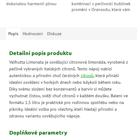
dokonalou harmonii plnou
kombinaci s perlivostí bublinek
vitamínů. Ideální pro
promění v Oransodu, která vám
každodenní dávku vitality s
kdykoliv potřebujete dodá
přírodní chutí....
pozitivní náladu.
Popis
Hodnocení
Diskuze
Detailní popis produktu
Valfrutta Limonata je osvěžující citronová limonáda, vyrobená z
pečlivě vybraných italských citronů. Tento nápoj nabízí
autentickou a přírodní chuť čerstvých
citrusů
, která přináší
ideální osvěžení v horkých dnech nebo kdykoli během roku.
Díky svému složení bez konzervantů a barviv si můžete
vychutnat čistou, svěží chuť citronů v každém doušku. Balení ve
formátu 1,5 litru je praktické pro rodinnou spotřebu nebo na
pikniky. Ideální volba pro všechny, kteří hledají přírodní a
zdravou variantu osvěžujícího nápoje.
Doplňkové parametry