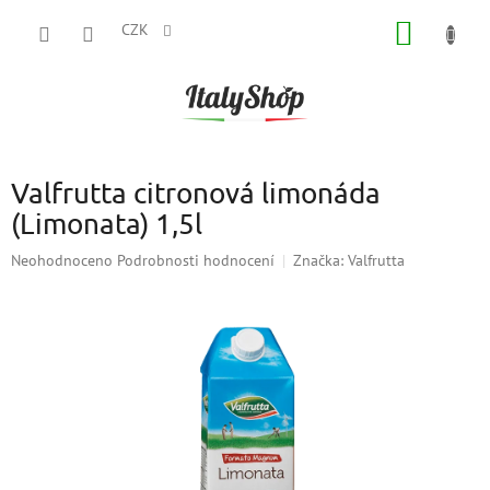
Přejít
NÁKUP
na
CZK
obsah
KOŠÍK
Valfrutta citronová limonáda
(Limonata) 1,5l
Průměrné
Neohodnoceno
Podrobnosti hodnocení
Značka:
Valfrutta
hodnocení
produktu
je
0,0
z
5
hvězdiček.