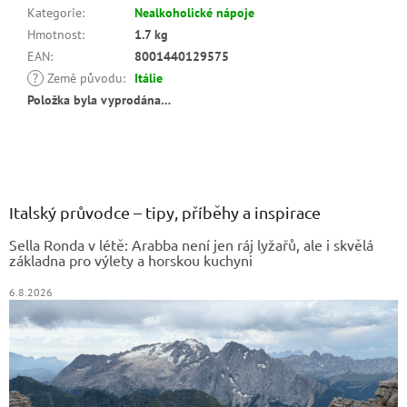
Kategorie
:
Nealkoholické nápoje
Hmotnost
:
1.7 kg
EAN
:
8001440129575
?
Země původu
:
Itálie
Položka byla vyprodána…
Z
á
p
a
Italský průvodce – tipy, příběhy a inspirace
t
Sella Ronda v létě: Arabba není jen ráj lyžařů, ale i skvělá
í
základna pro výlety a horskou kuchyni
6.8.2026