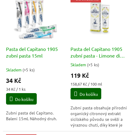
ý
r
p
o
i
d
s
u
p
k
r
t
o
ů
d
Pasta del Capitano 1905
Pasta del Capitano 1905
u
zubní pasta 15ml
zubní pasta - Limone di
k
Sicilia
Skladem
(
>5 ks
)
Průměrné
t
Skladem
(
>5 ks
)
hodnocení
119 Kč
ů
produktu
34 Kč
je
Měrná
158,67 Kč / 100 ml
5,0
Měrná
cena:
34 Kč / 1 ks
cena:
Do košíku
z
Do košíku
5
hvězdiček.
Zubní pasta obsahuje přírodní
Zubní pasta del Capitano.
organický citronový extrakt
Balení 15ml. Náhodný druh.
sicilského původu se svěží a
výraznou chutí, díky které je
dech příjemný a bezpečný.