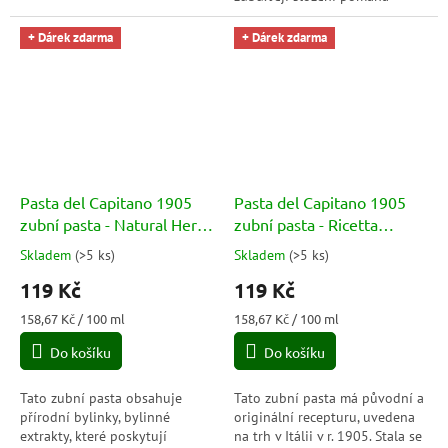
neutralizovat bakteriální
antibakteriálním účinkem.
kyseliny zubního plaku a
Odstraňuje 99 % bakteriíjiž
+ Dárek zdarma
+ Dárek zdarma
zajišťuje tak účinnou...
při...
Pasta del Capitano 1905
Pasta del Capitano 1905
zubní pasta - Natural Herbs
zubní pasta - Ricetta
75ml
Originale 75ml
Skladem
(
>5 ks
)
Skladem
(
>5 ks
)
Průměrné
Průměrné
hodnocení
hodnocení
119 Kč
119 Kč
produktu
produktu
je
je
Měrná
Měrná
158,67 Kč / 100 ml
158,67 Kč / 100 ml
5,0
5,0
cena:
cena:
Do košíku
Do košíku
z
z
5
5
hvězdiček.
hvězdiček.
Tato zubní pasta obsahuje
Tato zubní pasta má původní a
přírodní bylinky, bylinné
originální recepturu, uvedena
extrakty, které poskytují
na trh v Itálii v r. 1905. Stala se