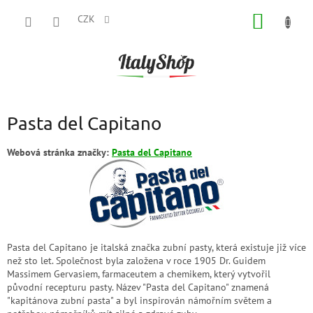
Přejít
NÁKUP
na
CZK
obsah
KOŠÍK
Pasta del Capitano
Webová stránka značky:
Pasta del Capitano
Pasta del Capitano je italská značka zubní pasty, která existuje již více
než sto let. Společnost byla založena v roce 1905 Dr. Guidem
Massimem Gervasiem, farmaceutem a chemikem, který vytvořil
původní recepturu pasty. Název "Pasta del Capitano" znamená
"kapitánova zubní pasta" a byl inspirován námořním světem a