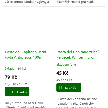
všestrannou záruku hygieny a
okamžitě známá pro svoU
ochrany, bez parabenů,
jedinečnou chUf listů karafiátů,
s mikrogranulemi. Dále
máty a skořice, které...
obsahuje pupečnłk...
Pasta del Capitano ústní
Pasta del Capitano zubní
voda Antiplacca 400ml
kartáček Whitening -
Medium
Skladem
(
5 ks
)
Průměrné
Skladem
(
4 ks
)
hodnocení
45 Kč
produktu
79 Kč
je
Měrná
45 Kč / 1 ks
4,0
Měrná
cena:
19,75 Kč / 100 ml
cena:
Do košíku
z
Do košíku
5
hvězdiček.
Pasta del Capitano účinně
Díky složení na bázi zinku
reaguje na různé potřeby
účinně působí proti tvorbě