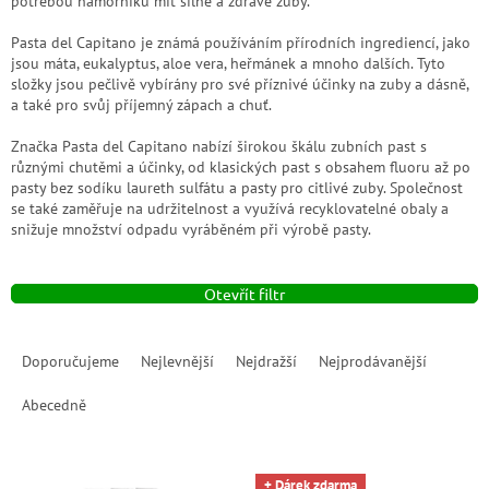
potřebou námořníků mít silné a zdravé zuby.
Pasta del Capitano je známá používáním přírodních ingrediencí, jako
jsou máta, eukalyptus, aloe vera, heřmánek a mnoho dalších. Tyto
složky jsou pečlivě vybírány pro své příznivé účinky na zuby a dásně,
a také pro svůj příjemný zápach a chuť.
Značka Pasta del Capitano nabízí širokou škálu zubních past s
různými chutěmi a účinky, od klasických past s obsahem fluoru až po
pasty bez sodíku laureth sulfátu a pasty pro citlivé zuby. Společnost
se také zaměřuje na udržitelnost a využívá recyklovatelné obaly a
snižuje množství odpadu vyráběném při výrobě pasty.
Otevřít filtr
Ř
a
Doporučujeme
Nejlevnější
Nejdražší
Nejprodávanější
z
e
Abecedně
n
í
V
p
+ Dárek zdarma