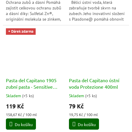
Ochrana zubů a dásní Pomáhá
Bělící ústní voda, která
zajistit celkovou ochranu zubů
zabraňuje tvorbě skvrn na
a dásní díky: Sulfetal Zn®,
zubech. Jeho inovativní složení
originální molekula se zinkem,
s Plasdone@ pomáhá obnovit
která má čisticí a
a udržovat přirozenou bělost
antibakteriální vlastnosti;
zubů bez poškození skloviny....
+ Dárek zdarma
fluor,...
Pasta del Capitano 1905
Pasta del Capitano ústní
zubní pasta - Sensitive
voda Protezione 400ml
75ml
Skladem
(
>5 ks
)
Skladem
(
>5 ks
)
Průměrné
Průměrné
hodnocení
hodnocení
119 Kč
79 Kč
produktu
produktu
je
je
Měrná
Měrná
158,67 Kč / 100 ml
19,75 Kč / 100 ml
3,0
5,0
cena:
cena:
Do košíku
Do košíku
z
z
5
5