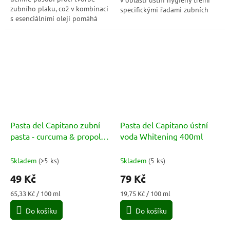
v oblasti ústní hygieny třemi
zubního plaku, což v kombinaci
specifickými řadami zubních
s esenciálními oleji pomáhá
kartáčků: Family, ideální pro
udržet svěží dech po dlouhou
celou rodinu, Whitening, určený
dobu. Je obohacen
k...
o certifikovanou...
Pasta del Capitano zubní
Pasta del Capitano ústní
pasta - curcuma & propoli
voda Whitening 400ml
75ml
Skladem
(
>5 ks
)
Skladem
(
5 ks
)
49 Kč
79 Kč
Měrná
Měrná
65,33 Kč / 100 ml
19,75 Kč / 100 ml
cena:
cena:
Do košíku
Do košíku