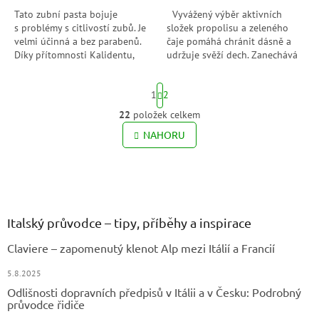
hvězdiček.
hvězdiček.
Tato zubní pasta bojuje
Vyvážený výběr aktivních
s problémy s citlivostí zubů. Je
složek propolisu a zeleného
velmi účinná a bez parabenů.
čaje pomáhá chránit dásně a
Díky přítomnosti Kalidentu,
udržuje svěží dech. Zanechává
dusičnanu draselnému přispívá
příjemnou chuť díky svému
k demineralizaci zubů,
složení bez alkoholu
S
1
2
zmírňuje...
obsahující...
t
r
22
položek celkem
O
á
v
NAHORU
n
l
k
o
á
v
Z
d
á
a
á
n
c
p
í
í
a
Italský průvodce – tipy, příběhy a inspirace
p
t
r
Claviere – zapomenutý klenot Alp mezi Itálií a Francií
í
v
k
5.8.2025
y
Odlišnosti dopravních předpisů v Itálii a v Česku: Podrobný
v
průvodce řidiče
ý