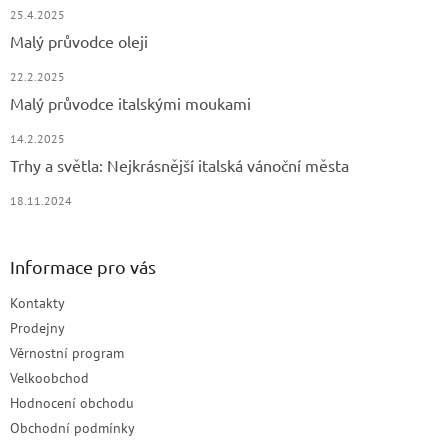
p
25.4.2025
i
Malý průvodce oleji
s
u
22.2.2025
Malý průvodce italskými moukami
14.2.2025
Trhy a světla: Nejkrásnější italská vánoční města
18.11.2024
Informace pro vás
Kontakty
Prodejny
Věrnostní program
Velkoobchod
Hodnocení obchodu
Obchodní podmínky