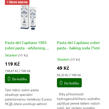
Citron je také antioxidant,
+ Dárek zdarma
který...
Pasta del Capitano 1905
Pasta del Capitano zubní
zubní pasta - whitening
pasta - baking soda 75ml
75ml
Skladem
(
>5 ks
)
Průměrné
Skladem
(
>5 ks
)
hodnocení
119 Kč
produktu
49 Kč
je
Měrná
158,67 Kč / 100 ml
5,0
cena:
Měrná
65,33 Kč / 100 ml
Do košíku
cena:
z
Do košíku
5
hvězdiček.
Tato bělící zubní pasta
Díky přítomnosti
obsahuje speciální
hydrogenuhličitanu sodného
patentovanou molekulu Eureco
zajišťuje jemné bělení vašich
HC@, která uvolňuje aktivní
zubů. Její složení pomáhá
kyslík s bělícím a