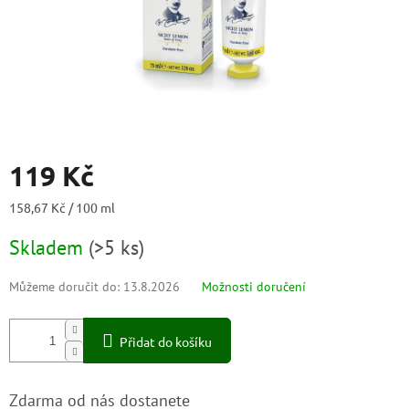
119 Kč
Měrná
158,67 Kč / 100 ml
cena:
Skladem
(
>5 ks
)
Můžeme doručit do:
13.8.2026
Možnosti doručení
Přidat do košíku
Zdarma od nás dostanete