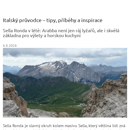
Z
á
p
a
Italský průvodce – tipy, příběhy a inspirace
t
Sella Ronda v létě: Arabba není jen ráj lyžařů, ale i skvělá
í
základna pro výlety a horskou kuchyni
6.8.2026
Sella Ronda je slavný okruh kolem masivu Sella, který většina lidí zná