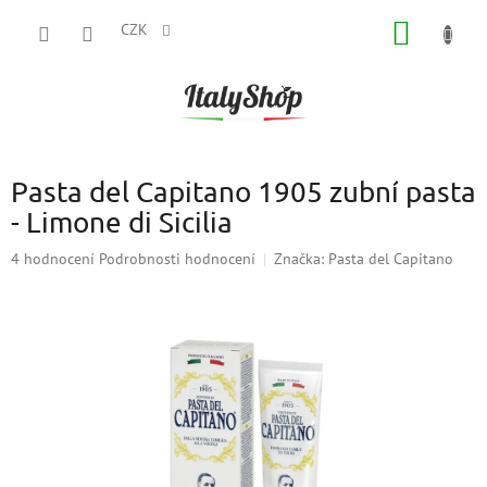
Přejít
NÁKUP
na
CZK
obsah
KOŠÍK
Pasta del Capitano 1905 zubní pasta
- Limone di Sicilia
Průměrné
4 hodnocení
Podrobnosti hodnocení
Značka:
Pasta del Capitano
hodnocení
produktu
je
5,0
z
5
hvězdiček.