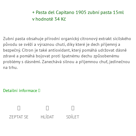
+ Pasta del Capitano 1905 zubní pasta 15ml
v hodnotě 34 Kč
Zubní pasta obsahuje přírodní organický citronový extrakt sicilského
původu se svěží a výraznou chutí, díky které je dech příjemný a
bezpečný. Citron je také antioxidant, který pomáhá udržovat dásně
zdravé a pomáhá bojovat proti špatnému dechu způsobenému
problémy s dásněmi. Zanechává silnou a příjemnou chuť, jedinečnou
na trhu.
Detailní informace
ZEPTAT SE
HLÍDAT
SDÍLET