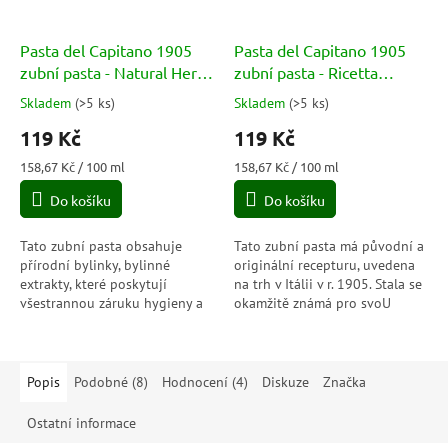
Pasta del Capitano 1905
Pasta del Capitano 1905
zubní pasta - Natural Herbs
zubní pasta - Ricetta
75ml
Originale 75ml
Skladem
(
>5 ks
)
Skladem
(
>5 ks
)
Průměrné
Průměrné
hodnocení
hodnocení
119 Kč
119 Kč
produktu
produktu
je
je
Měrná
Měrná
158,67 Kč / 100 ml
158,67 Kč / 100 ml
5,0
5,0
cena:
cena:
Do košíku
Do košíku
z
z
5
5
hvězdiček.
hvězdiček.
Tato zubní pasta obsahuje
Tato zubní pasta má původní a
přírodní bylinky, bylinné
originální recepturu, uvedena
extrakty, které poskytují
na trh v Itálii v r. 1905. Stala se
všestrannou záruku hygieny a
okamžitě známá pro svoU
ochrany, bez parabenů,
jedinečnou chUf listů karafiátů,
s mikrogranulemi. Dále
máty a skořice, které...
obsahuje pupečnłk...
Popis
Podobné (8)
Hodnocení (4)
Diskuze
Značka
Ostatní informace