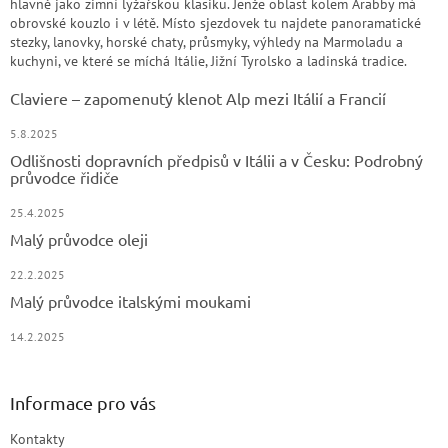
hlavně jako zimní lyžařskou klasiku. Jenže oblast kolem Arabby má
obrovské kouzlo i v létě. Místo sjezdovek tu najdete panoramatické
stezky, lanovky, horské chaty, průsmyky, výhledy na Marmoladu a
kuchyni, ve které se míchá Itálie, Jižní Tyrolsko a ladinská tradice.
Claviere – zapomenutý klenot Alp mezi Itálií a Francií
5.8.2025
Odlišnosti dopravních předpisů v Itálii a v Česku: Podrobný
průvodce řidiče
25.4.2025
Malý průvodce oleji
22.2.2025
Malý průvodce italskými moukami
14.2.2025
Informace pro vás
Kontakty