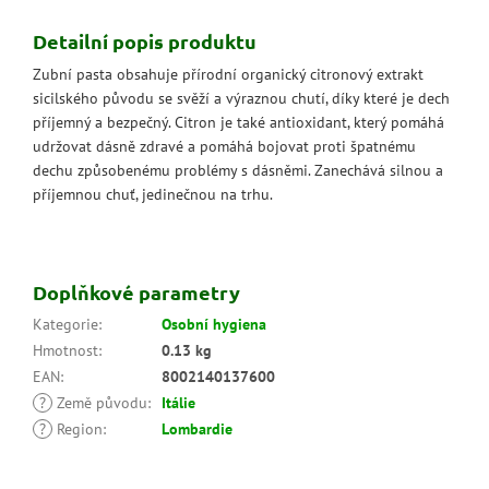
Detailní popis produktu
Zubní pasta obsahuje přírodní organický citronový extrakt
sicilského původu se svěží a výraznou chutí, díky které je dech
příjemný a bezpečný. Citron je také antioxidant, který pomáhá
udržovat dásně zdravé a pomáhá bojovat proti špatnému
dechu způsobenému problémy s dásněmi. Zanechává silnou a
příjemnou chuť, jedinečnou na trhu.
Doplňkové parametry
Kategorie
:
Osobní hygiena
Hmotnost
:
0.13 kg
EAN
:
8002140137600
?
Země původu
:
Itálie
?
Region
:
Lombardie