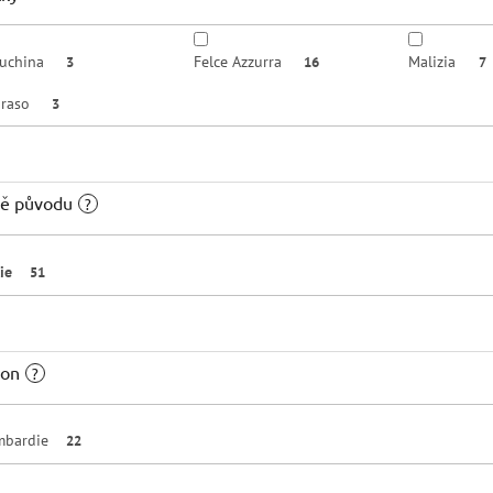
uchina
Felce Azzurra
Malizia
3
16
7
oraso
3
ě původu
?
lie
51
ion
?
mbardie
22