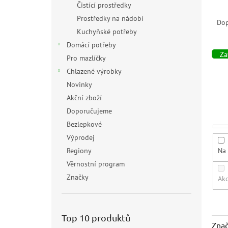
Čistící prostředky
Ř
Prostředky na nádobí
a
Do
z
Kuchyňské potřeby
e
Domácí potřeby
n
Zav
Pro mazlíčky
í
Chlazené výrobky
p
Novinky
r
Akční zboží
o
d
Doporučujeme
u
Bezlepkové
k
Výprodej
t
Na 
Regiony
ů
Věrnostní program
Značky
Ak
Top 10 produktů
Zna