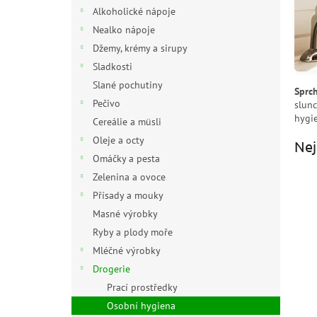
n
Alkoholické nápoje
e
Nealko nápoje
l
Džemy, krémy a sirupy
Sladkosti
Slané pochutiny
Sprch
Pečivo
slunc
hygie
Cereálie a müsli
Oleje a octy
Nej
Omáčky a pesta
Zelenina a ovoce
Přísady a mouky
Masné výrobky
Ryby a plody moře
Mléčné výrobky
Drogerie
Prací prostředky
Osobní hygiena