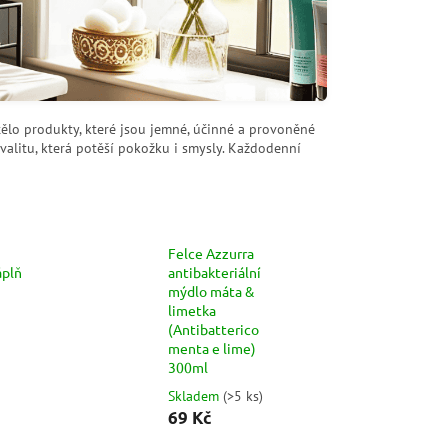
tělo produkty, které jsou jemné, účinné a provoněné
kvalitu, která potěší pokožku i smysly. Každodenní
Felce Azzurra
áplň
antibakteriální
mýdlo máta &
limetka
(Antibatterico
menta e lime)
300ml
Skladem
(
>5 ks
)
69 Kč