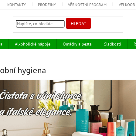
KONTAKTY
PRODEJNY
VĚRNOSTNÍ PROGRAM
VELKOOB
HLEDAT
va
Alkoholické nápoje
Omáčky a pesta
Sladkosti
R
obní hygiena