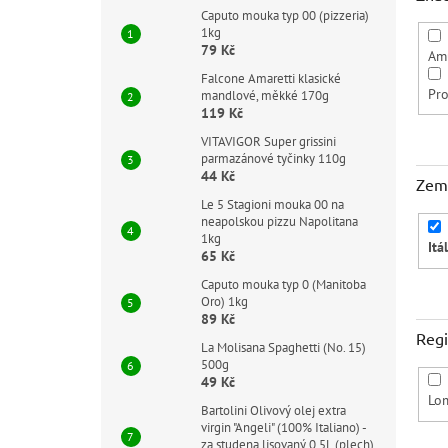
Caputo mouka typ 00 (pizzeria)
1kg
79 Kč
Am
Falcone Amaretti klasické
Pr
mandlové, měkké 170g
119 Kč
VITAVIGOR Super grissini
parmazánové tyčinky 110g
44 Kč
Zem
Le 5 Stagioni mouka 00 na
neapolskou pizzu Napolitana
1kg
Itá
65 Kč
Caputo mouka typ 0 (Manitoba
Oro) 1kg
89 Kč
Reg
La Molisana Spaghetti (No. 15)
500g
49 Kč
Lo
Bartolini Olivový olej extra
virgin "Angeli" (100% Italiano) -
za studena lisovaný 0,5L (plech)