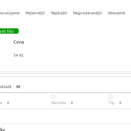
poručujeme
Nejlevnější
Nejdražší
Nejprodávanější
Abecedně
řít filtr
Cena
34
Kč
skladě
50
ce
Novinka
Tip
0
0
0
čky