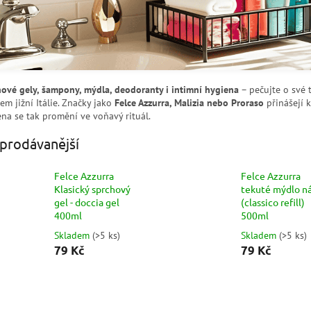
ové gely, šampony, mýdla, deodoranty i intimní hygiena
– pečujte o své 
em jižní Itálie. Značky jako
Felce Azzurra, Malizia nebo Proraso
přinášejí 
na se tak promění ve voňavý rituál.
prodávanější
Felce Azzurra
Felce Azzurra
Klasický sprchový
tekuté mýdlo n
gel - doccia gel
(classico refill)
400ml
500ml
Skladem
(
>5 ks
)
Skladem
(
>5 ks
)
79 Kč
79 Kč