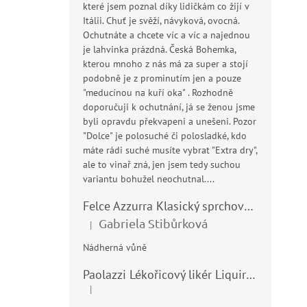
svě
které jsem poznal díky lidičkám co žijí v
reg
Itálii. Chuť je svěží, návyková, ovocná.
jem
Ochutnáte a chcete víc a víc a najednou
je lahvinka prázdná. Česká Bohemka,
kterou mnoho z nás má za super a stojí
podobně je z prominutím jen a pouze
"meducínou na kuří oka" . Rozhodně
doporučuji k ochutnání, já se ženou jsme
byli opravdu překvapeni a unešeni. Pozor
"Dolce" je polosuché či polosladké, kdo
máte rádi suché musíte vybrat "Extra dry",
ale to vinař zná, jen jsem tedy suchou
variantu bohužel neochutnal....
Fe
mý
Felce Azzurra Klasický sprchový gel - doccia gel 400ml
(A
Gabriela Stibůrková
|
30
Pr
Hodnocení produktu je 5 z 5 hvězdiček.
ho
Nádherná vůně
pr
69
je
Paolazzi Lékořicový likér Liquirizia 24% 0,7L
Mě
23 
5,0
cen
|
z
Hodnocení produktu je 5 z 5 hvězdiček.
Oka
5