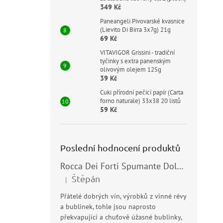
349 Kč
V
Paneangeli Pivovarské kvasnice
ý
(Lievito Di Birra 3x7g) 21g
p
69 Kč
i
VITAVIGOR Grissini - tradiční
s
tyčinky s extra panenským
p
olivovým olejem 125g
39 Kč
r
o
Cuki přírodní pečicí papír (Carta
forno naturale) 33x38 20 listů
d
59 Kč
u
Fe
k
ge
t
ů
Poslední hodnocení produktů
Pr
ho
Rocca Dei Forti Spumante Dolce 11,5% 0,75l
pr
79
Štěpán
|
je
Hodnocení produktu je 5 z 5 hvězdiček.
Mě
197
5,0
cen
Přátelé dobrých vín, výrobků z vinné révy
z
a bublinek, tohle jsou naprosto
Jed
5
překvapující a chuťově úžasné bublinky,
z v
hvě