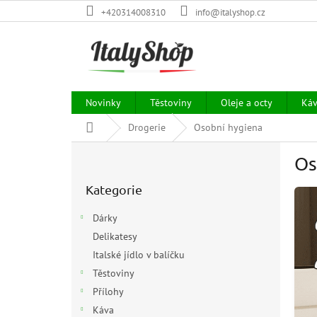
Přejít
+420314008310
info@italyshop.cz
na
obsah
Novinky
Těstoviny
Oleje a octy
Ká
Domů
Drogerie
Osobní hygiena
P
Os
o
Přeskočit
s
Kategorie
kategorie
t
r
Dárky
a
Delikatesy
n
Italské jídlo v balíčku
n
í
Těstoviny
p
Přílohy
a
Káva