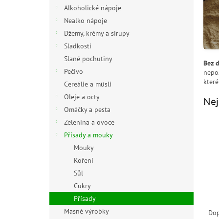
n
Alkoholické nápoje
e
Nealko nápoje
l
Džemy, krémy a sirupy
Sladkosti
Slané pochutiny
Bez d
Pečivo
nepos
které
Cereálie a müsli
Oleje a octy
Nej
Omáčky a pesta
Zelenina a ovoce
Přísady a mouky
Mouky
Koření
Sůl
Cukry
Přísady
Ř
a
Masné výrobky
Do