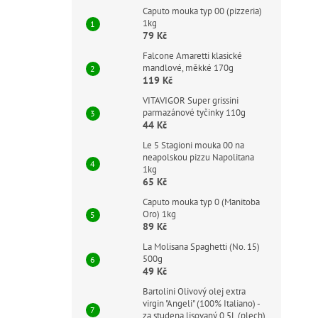
z
Caputo mouka typ 00 (pizzeria)
Víc
5
1kg
kva
hvě
79 Kč
pra
Falcone Amaretti klasické
spí
mandlové, měkké 170g
119 Kč
B
VITAVIGOR Super grissini
parmazánové tyčinky 110g
44 Kč
Le 5 Stagioni mouka 00 na
neapolskou pizzu Napolitana
1kg
65 Kč
Caputo mouka typ 0 (Manitoba
Oro) 1kg
St
89 Kč
va
La Molisana Spaghetti (No. 15)
500g
49 Kč
Pr
ho
Bartolini Olivový olej extra
pr
89
virgin "Angeli" (100% Italiano) -
je
za studena lisovaný 0,5L (plech)