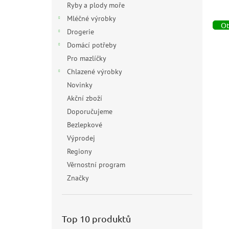
z
Ryby a plody moře
e
Mléčné výrobky
n
Ot
Drogerie
í
V
Domácí potřeby
p
ý
r
Pro mazlíčky
p
o
Chlazené výrobky
i
d
Novinky
s
u
Akční zboží
p
k
r
Doporučujeme
t
o
Bezlepkové
ů
d
Výprodej
u
Pa
Regiony
k
(L
Věrnostní program
t
ů
Značky
Pr
ho
pr
69
je
Top 10 produktů
Mě
153
5,0
cen