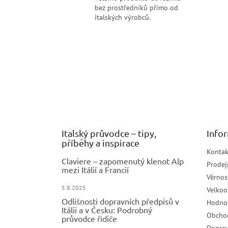
bez prostředníků přímo od
italských výrobců.
Z
á
p
a
t
í
Italský průvodce – tipy,
Info
příběhy a inspirace
Kontak
Claviere – zapomenutý klenot Alp
Prodej
mezi Itálií a Francií
Věrnos
5.8.2025
Velko
Odlišnosti dopravních předpisů v
Hodno
Itálii a v Česku: Podrobný
Obcho
průvodce řidiče
Doprav