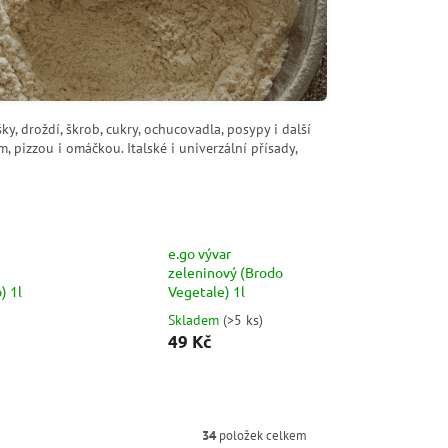
ky, droždí, škrob, cukry, ochucovadla, posypy i další
pizzou i omáčkou. Italské i univerzální přísady,
e.go vývar
zeleninový (Brodo
) 1l
Vegetale) 1l
Skladem
(
>5 ks
)
49 Kč
34
položek celkem