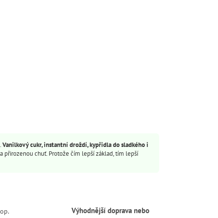
89 Kč
košíku
Do košíku
Měrná
148,33 Kč / 100 g
cena:
Crème caramel senza glutine od Stainer
- luxusní dezert bez lepku s hmotností
omění
60g, ideální pro 4 osoby. Snadná a
rychlá příprava bez vaření, stačí 3
minuty a 30 minut v...
.
Vanilkový cukr, instantní droždí, kypřidla do sladkého i
a přirozenou chuť. Protože čím lepší základ, tím lepší
Výhodnější doprava nebo
op.