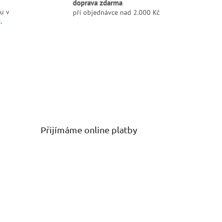
doprava zdarma
u v
pří objednávce nad 2.000 Kč
ě
.
Přijímáme online platby