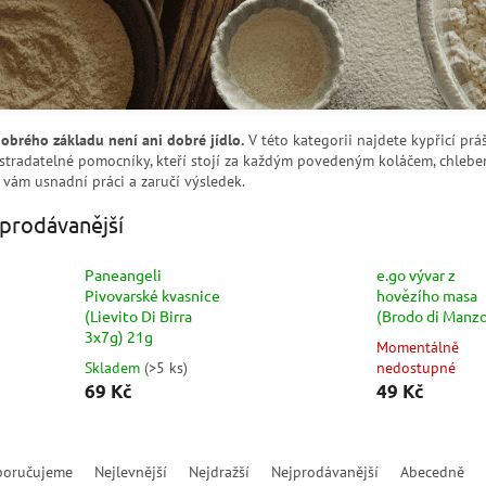
obrého základu není ani dobré jídlo.
V této kategorii najdete kypřicí práš
tradatelné pomocníky, kteří stojí za každým povedeným koláčem, chlebem, 
 vám usnadní práci a zaručí výsledek.
prodávanější
Paneangeli
e.go vývar z
Pivovarské kvasnice
hovězího masa
(Lievito Di Birra
(Brodo di Manzo
3x7g) 21g
Momentálně
Skladem
(
>5 ks
)
nedostupné
69 Kč
49 Kč
poručujeme
Nejlevnější
Nejdražší
Nejprodávanější
Abecedně