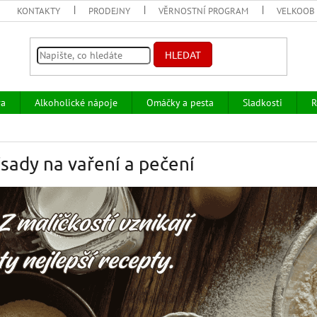
KONTAKTY
PRODEJNY
VĚRNOSTNÍ PROGRAM
VELKOOB
HLEDAT
va
Alkoholické nápoje
Omáčky a pesta
Sladkosti
R
ísady na vaření a pečení