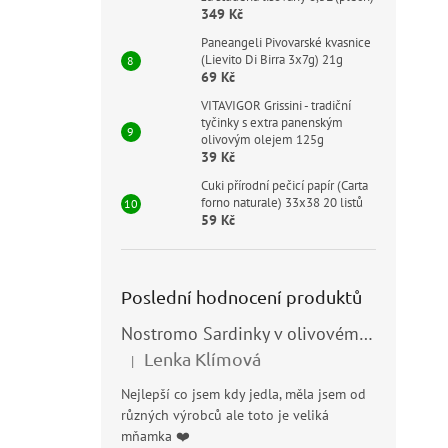
Mě
89 
4,5
349 Kč
cen
z
Paneangeli Pivovarské kvasnice
Vyc
5
(Lievito Di Birra 3x7g) 21g
dom
hvě
69 Kč
pří
VITAVIGOR Grissini - tradiční
tyčinky s extra panenským
B
olivovým olejem 125g
39 Kč
Cuki přírodní pečicí papír (Carta
forno naturale) 33x38 20 listů
59 Kč
Poslední hodnocení produktů
El
Nostromo Sardinky v olivovém oleji (Sardine all’Olio di Oliva) 120g
po
Lenka Klímová
|
Hodnocení produktu je 5 z 5 hvězdiček.
Nejlepší co jsem kdy jedla, měla jsem od
různých výrobců ale toto je veliká
49
mňamka ❤️