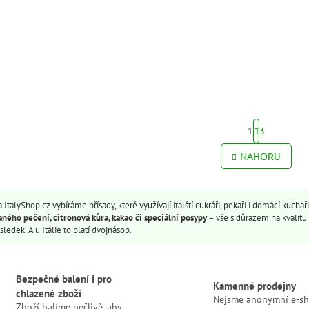
 Kč
40 Kč
Do košíku
Do 
rná
Měrná
71 Kč / 100 g
5 Kč / 1 g
a:
cena:
ký a voňavý vanilkový krém, který
Sépiový inkoust je jednou z
pravíš během chvilky – ideální jako
nejikoničtějších ingrediencí
ert do skleničky, náplň do dortů i
středomořské kuchyně, která pr
dká tečka každého dne. Tradice
obyčejné jídlo v elegantní
čky Elah v každé lžičce.
gastronomický zážitek. Dodává
pokrmům hlubokou lesklou...
S
1
3
t
r
O
NAHORU
á
v
n
l
k
á
o
d
 ItalyShop.cz vybíráme přísady, které využívají italští cukráři, pekaři i domácí kuchaři
v
a
á
aného pečení, citronová kůra, kakao či speciální posypy
– vše s důrazem na kvalitu 
c
n
sledek. A u Itálie to platí dvojnásob.
í
í
p
r
Bezpečné balení i pro
v
Kamenné prodejny
chlazené zboží
k
Nejsme anonymní e-sh
y
Zboží balíme pečlivě, aby