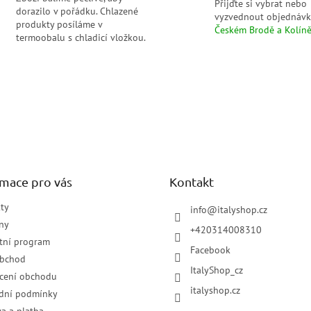
Přijďte si vybrat nebo
v
dorazilo v pořádku. Chlazené
vyzvednout objednávk
ý
produkty posíláme v
Českém Brodě a Kolín
p
termoobalu s chladicí vložkou.
i
s
u
rmace pro vás
Kontakt
ty
info
@
italyshop.cz
ny
+420314008310
tní program
Facebook
obchod
ItalyShop_cz
cení obchodu
italyshop.cz
dní podmínky
a a platba