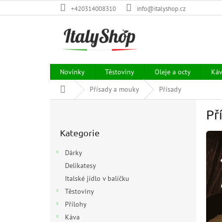
Přejít
+420314008310
info@italyshop.cz
na
obsah
Novinky
Těstoviny
Oleje a octy
Ká
Domů
Přísady a mouky
Přísady
P
Př
o
Přeskočit
s
Kategorie
kategorie
t
r
Dárky
a
Delikatesy
n
Italské jídlo v balíčku
n
í
Těstoviny
p
Přílohy
a
Káva