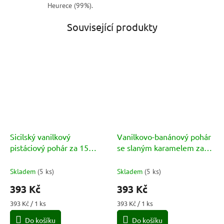
Heurece (99%).
Související produkty
Sicilský vanilkový
Vanilkovo-banánový pohár
pistáciový pohár za 15
se slaným karamelem za
minut (Coppa Siciliana alla
15 minut (Coppa alla
Vaniglia e Pistacchio)
Vaniglia, Banana e
Skladem
(
5 ks
)
Skladem
(
5 ks
)
Caramello Salato)
393 Kč
393 Kč
Měrná
Měrná
393 Kč / 1 ks
393 Kč / 1 ks
cena:
cena:
Do košíku
Do košíku