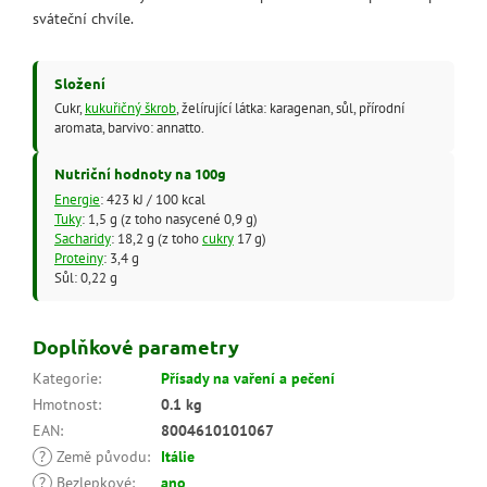
sváteční chvíle.
Složení
Cukr,
kukuřičný škrob
, želírující látka: karagenan, sůl, přírodní
aromata, barvivo: annatto.
Nutriční hodnoty na 100g
Energie
: 423 kJ / 100 kcal
Tuky
: 1,5 g (z toho nasycené 0,9 g)
Sacharidy
: 18,2 g (z toho
cukry
17 g)
Proteiny
: 3,4 g
Sůl: 0,22 g
Doplňkové parametry
Kategorie
:
Přísady na vaření a pečení
Hmotnost
:
0.1 kg
EAN
:
8004610101067
?
Země původu
:
Itálie
?
Bezlepkové
:
ano