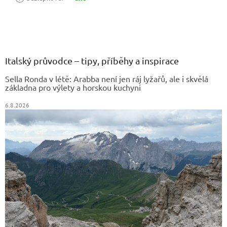
Z
á
p
a
Italský průvodce – tipy, příběhy a inspirace
t
Sella Ronda v létě: Arabba není jen ráj lyžařů, ale i skvělá
í
základna pro výlety a horskou kuchyni
6.8.2026