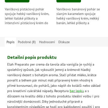
Vanilkový pistáciový pohár
Vanilkovo banánový pohár se
spojuje hebký vanilkový krém,
slaným karamelem spojuje
lehké italské piškoty a
hebký vanilkový krém, měkký
intenzivní pistáciový krém do
banán, lehké piškoty a
sladké kombinace, která chutná
sametový karamelový krém do
jemně, krémově a neodolatelně
sladké tečky, která je jemná,
po...
krémová a...
Popis
Podobné (8)
Hodnocení
Diskuze
Detailní popis produktu
Elah Preparato per crema da tavola alla vaniglia je rychlý a
spolehlivý způsob, jak vykouzlit jemný a krémově hladký
vanilkový dezert s bohatým aroma. Stačí přidat mléko, krátce
povařit a během pár minut máš připravený krém vhodný k
přímé konzumaci, do pohárů, jako náplň do koláčů nebo základ
pro kreativní cukrářské nápady. Receptura
bez lepku
a s
důrazem na kvalitu dělá z tohoto produktu ideální volbu i pro
náročnější domácnosti. Díky jednoduché přípravě a
konzistentním výsledkům se hodí pro každodenní použití i pro