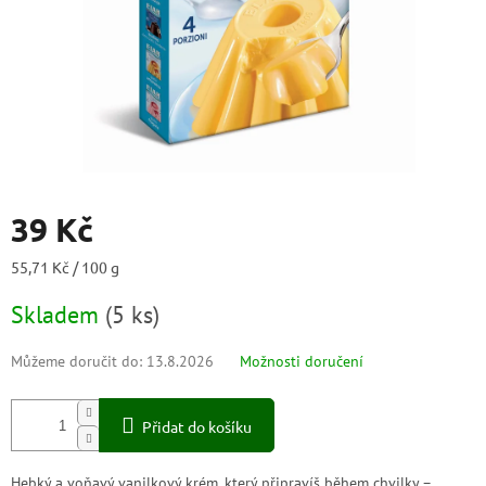
39 Kč
Měrná
55,71 Kč / 100 g
cena:
Skladem
(
5 ks
)
Můžeme doručit do:
13.8.2026
Možnosti doručení
Přidat do košíku
Hebký a voňavý vanilkový krém, který připravíš během chvilky –