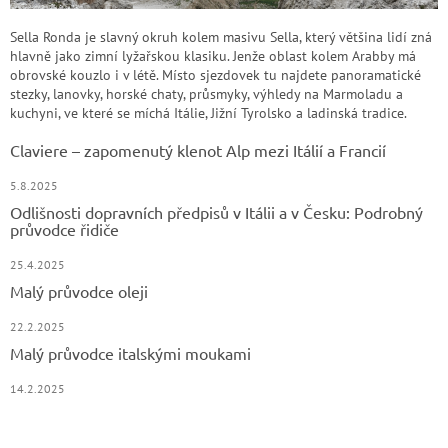
Sella Ronda je slavný okruh kolem masivu Sella, který většina lidí zná
hlavně jako zimní lyžařskou klasiku. Jenže oblast kolem Arabby má
obrovské kouzlo i v létě. Místo sjezdovek tu najdete panoramatické
stezky, lanovky, horské chaty, průsmyky, výhledy na Marmoladu a
kuchyni, ve které se míchá Itálie, Jižní Tyrolsko a ladinská tradice.
Claviere – zapomenutý klenot Alp mezi Itálií a Francií
5.8.2025
Odlišnosti dopravních předpisů v Itálii a v Česku: Podrobný
průvodce řidiče
25.4.2025
Malý průvodce oleji
22.2.2025
Malý průvodce italskými moukami
14.2.2025