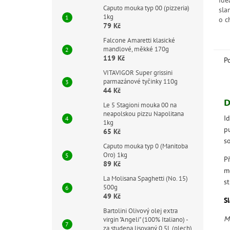
ide
Caputo mouka typ 00 (pizzeria)
sla
1kg
o c
79 Kč
z h
pyr
Falcone Amaretti klasické
láte
mandlové, měkké 170g
119 Kč
P
VITAVIGOR Super grissini
parmazánové tyčinky 110g
44 Kč
D
Le 5 Stagioni mouka 00 na
neapolskou pizzu Napolitana
I
1kg
p
65 Kč
s
Caputo mouka typ 0 (Manitoba
Oro) 1kg
P
89 Kč
m
La Molisana Spaghetti (No. 15)
s
500g
49 Kč
Sl
Bartolini Olivový olej extra
M
virgin "Angeli" (100% Italiano) -
za studena lisovaný 0,5L (plech)