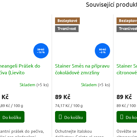
Související produk
Bezlepkové
Bezlepkov
Trvanlivost
Trvanlivos
59 Kč
95 Kč
–16 %
–6 %
neangeli Prášek do
Stainer Směs na přípravu
Stainer 
iva (Lievito
čokoládové zmrzliny
citronov
tantaneo 3x15g) 45g
(cocoa) 120g
(Sorbett
Skladem
(
>5 ks
)
Skladem
(
>5 ks
)
 Kč
89 Kč
89 Kč
ná
Měrná
Měrná
,89 Kč / 100 g
74,17 Kč / 100 g
89 Kč / 100
a:
cena:
cena:
Do košíku
Do košíku
Do ko
tantní prášek do pečiva,
Ochutnejte italskou
Osvěžte s