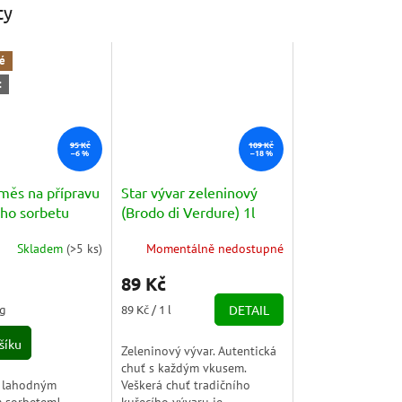
ty
é
t
95 Kč
109 Kč
–6 %
–18 %
Směs na přípravu
Star vývar zeleninový
ého sorbetu
(Brodo di Verdure) 1l
o Limone) 100g
Skladem
(
>5 ks
)
Momentálně nedostupné
89 Kč
Měrná
 g
89 Kč / 1 l
DETAIL
cena:
šíku
Zeleninový vývar. Autentická
chuť s každým vkusem.
e lahodným
Veškerá chuť tradičního