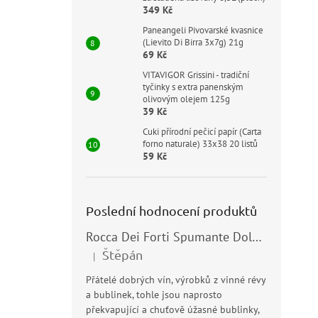
349 Kč
Paneangeli Pivovarské kvasnice
(Lievito Di Birra 3x7g) 21g
69 Kč
VITAVIGOR Grissini - tradiční
tyčinky s extra panenským
olivovým olejem 125g
39 Kč
Cuki přírodní pečicí papír (Carta
forno naturale) 33x38 20 listů
59 Kč
Poslední hodnocení produktů
Rocca Dei Forti Spumante Dolce 11,5% 0,75l
Štěpán
|
Hodnocení produktu je 5 z 5 hvězdiček.
Přátelé dobrých vín, výrobků z vinné révy
a bublinek, tohle jsou naprosto
překvapující a chuťově úžasné bublinky,