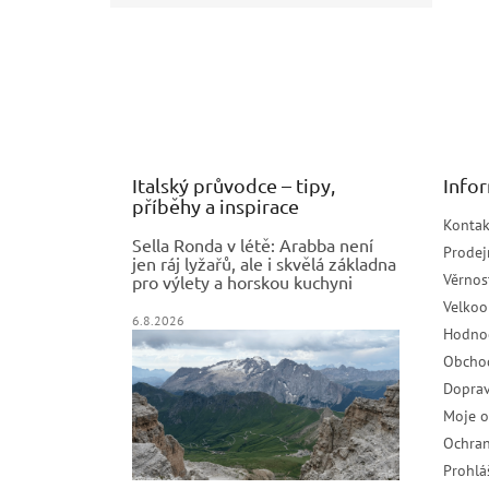
Z
á
p
a
t
í
Italský průvodce – tipy,
Info
příběhy a inspirace
Kontak
Sella Ronda v létě: Arabba není
Prodej
jen ráj lyžařů, ale i skvělá základna
Věrnos
pro výlety a horskou kuchyni
Velko
6.8.2026
Hodno
Obcho
Doprav
Moje 
Ochran
Prohlá