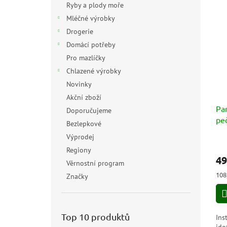
Ryby a plody moře
Mléčné výrobky
Drogerie
Domácí potřeby
Pro mazlíčky
Chlazené výrobky
Novinky
Akční zboží
Pa
Doporučujeme
peč
Bezlepkové
Is
Výprodej
Regiony
49
Věrnostní program
Měr
108
Značky
cen
Top 10 produktů
Ins