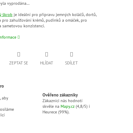
byla vyprodána…
ý škrob
je ideální pro přípravu jemných koláčů, dortů,
a pro zahušťování krémů, pudinků a omáček, pro
a sametovou konzistenci.
informace
ZEPTAT SE
HLÍDAT
SDÍLET
ro
Ověřeno zákazníky
, aby
Zákazníci nás hodnotí
skvěle na
Mapy.cz
(4,8/5) i
posíláme
Heurece (99%).
icí