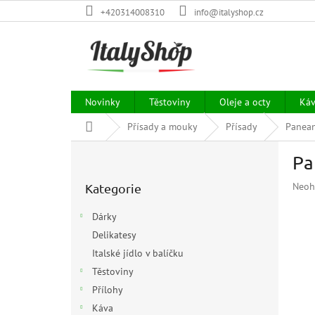
Přejít
+420314008310
info@italyshop.cz
na
obsah
Novinky
Těstoviny
Oleje a octy
Ká
Domů
Přísady a mouky
Přísady
Panean
P
Pa
o
Přeskočit
s
Prům
Neoh
Kategorie
kategorie
t
hodn
r
prod
Dárky
a
je
Delikatesy
n
0,0
z
Italské jídlo v balíčku
n
5
í
Těstoviny
hvězd
p
Přílohy
a
Káva