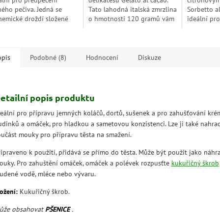
ální pro předpečení
delikatesu Gelato al cacao.
citronový
ného pečiva. Jedná se
Tato lahodná italská zmrzlina
Sorbetto a
hemické droždí složené
o hmotnosti 120 gramů vám
ideální pr
ydrogenuhli­čitanu a
umožní okusit autentickou
ofosforečnanu, kypřících
chuť italské čokoládové
k, které...
zmrzliny přímo v...
opis
Podobné (8)
Hodnocení
Diskuze
etailní popis produktu
deální pro přípravu jemných koláčů, dortů, sušenek a pro zahušťování kré
udinků a omáček, pro hladkou a sametovou konzistenci. Lze ji také nahrad
oučást mouky pro přípravu těsta na smažení.
řipraveno k použití, přidává se přímo do těsta. Může být použit jako náhr
ouky. Pro zahuštění omáček, omáček a polévek rozpusťte
kukuřičný škrob
tudené vodě, mléce nebo vývaru.
ožení:
Kukuřičný škrob.
ůže obsahovat
PŠENICE
.