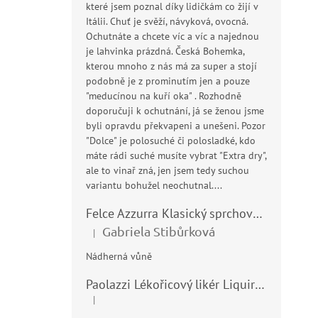
které jsem poznal díky lidičkám co žijí v
Itálii. Chuť je svěží, návyková, ovocná.
Ochutnáte a chcete víc a víc a najednou
je lahvinka prázdná. Česká Bohemka,
kterou mnoho z nás má za super a stojí
podobně je z prominutím jen a pouze
"meducínou na kuří oka" . Rozhodně
doporučuji k ochutnání, já se ženou jsme
byli opravdu překvapeni a unešeni. Pozor
"Dolce" je polosuché či polosladké, kdo
máte rádi suché musíte vybrat "Extra dry",
ale to vinař zná, jen jsem tedy suchou
variantu bohužel neochutnal....
Felce Azzurra Klasický sprchový gel - doccia gel 400ml
Gabriela Stibůrková
|
Hodnocení produktu je 5 z 5 hvězdiček.
Nádherná vůně
Paolazzi Lékořicový likér Liquirizia 24% 0,7L
|
Hodnocení produktu je 5 z 5 hvězdiček.