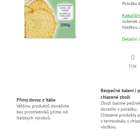
Položka 
Kukuřičn
sušenek 
hladkou 
Detailní 
TISK
Bezpečné balení i p
chlazené zboží
Přímý dovoz z Itálie
Zboží balíme pečlivě
Většinu produktů dovážíme
dorazilo v pořádku.
bez prostředníků přímo od
Chlazené produkty 
italských výrobců.
v termoobalu s chlad
vložkou.