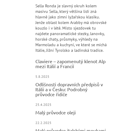
Sella Ronda je slavný okruh kolem
masivu Sella, který většina lidí zná
hlavně jako zimní lyžařskou klasiku.
Jenže oblast kolem Arabby má obrovské
kouzlo i v létě. Místo sjezdovek tu
najdete panoramatické stezky, lanovky,
horské chaty, průsmyky, výhledy na
Marmoladu a kuchyni, ve které se míchá
Itálie, Jižní Tyrolsko a ladinská tradice.
Claviere – zapomenutý klenot Alp
mezi Itálií a Francií
5.8.2025
Odlišnosti dopravních předpisů v
Itálii a v Česku: Podrobný
průvodce řidiče
25.4.2025
Malý průvodce oleji
22.2.2025
Malý průvodce italskými moukami