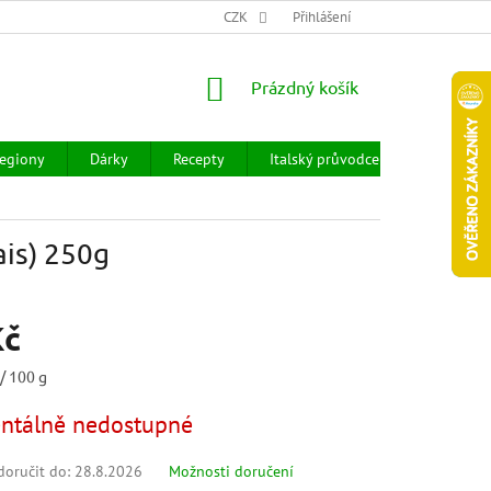
CHOD
HODNOCENÍ OBCHODU
CZK
OBCHODNÍ PODMÍNKY
Přihlášení
DOPR
NÁKUPNÍ
Prázdný košík
KOŠÍK
egiony
Dárky
Recepty
Italský průvodce
Prodejny
ais) 250g
Kč
/ 100 g
tálně nedostupné
oručit do:
28.8.2026
Možnosti doručení