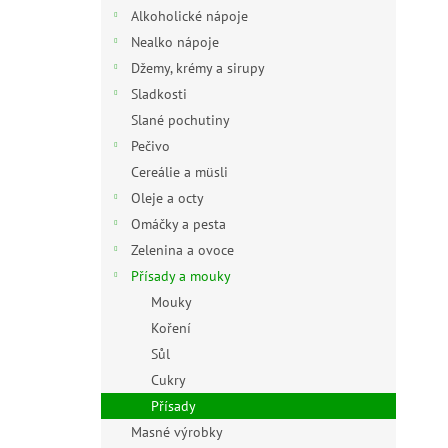
n
Alkoholické nápoje
e
Nealko nápoje
l
Džemy, krémy a sirupy
Sladkosti
Slané pochutiny
Pečivo
Cereálie a müsli
Oleje a octy
Omáčky a pesta
Zelenina a ovoce
Přísady a mouky
Mouky
Koření
Sůl
Cukry
Přísady
Masné výrobky