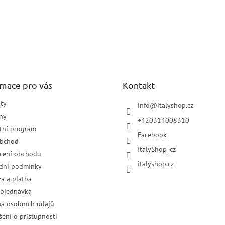
rmace pro vás
Kontakt
ty
info
@
italyshop.cz
ny
+420314008310
tní program
Facebook
obchod
ItalyShop_cz
cení obchodu
italyshop.cz
dní podmínky
a a platba
objednávka
a osobních údajů
šení o přístupnosti