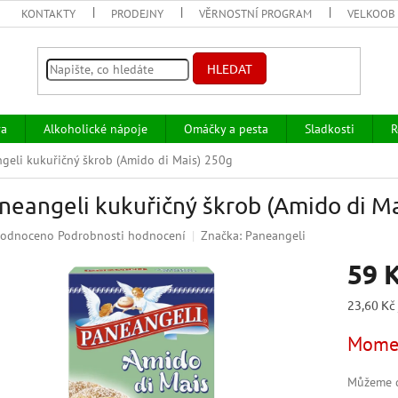
KONTAKTY
PRODEJNY
VĚRNOSTNÍ PROGRAM
VELKOOB
HLEDAT
va
Alkoholické nápoje
Omáčky a pesta
Sladkosti
R
geli kukuřičný škrob (Amido di Mais) 250g
neangeli kukuřičný škrob (Amido di M
ěrné
odnoceno
Podrobnosti hodnocení
Značka:
Paneangeli
ocení
59 
uktu
Měrná
23,60 Kč 
cena:
Momen
iček.
Můžeme d