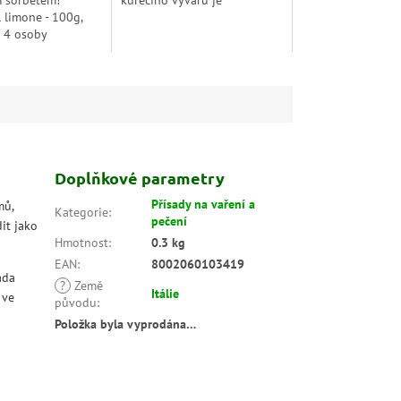
m sorbetem!
kuřecího vývaru je
l limone - 100g,
obohacena a ochucena mrkví,
o 4 osoby
cibulí a extra panenským
olivovým olejem.
Doplňkové parametry
Přísady na vaření a
mů,
Kategorie
:
pečení
it jako
Hmotnost
:
0.3 kg
EAN
:
8002060103419
ada
?
Země
Itálie
ve
původu
:
Položka byla vyprodána…