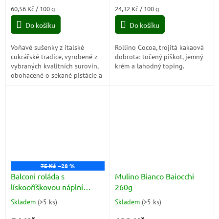
je
je
Měrná
Měrná
60,56 Kč / 100 g
24,32 Kč / 100 g
3,5
5,0
cena:
cena:
z
z
Do košíku
Do košíku
5
5
hvězdiček.
hvězdiček.
Voňavé sušenky z italské
Rollino Cocoa, trojitá kakaová
cukrářské tradice, vyrobené z
dobrota: točený piškot, jemný
vybraných kvalitních surovin,
krém a lahodný toping.
obohacené o sekané pistácie a
kandovaný citron.
75 Kč
–28 %
Balconi roláda s
Mulino Bianco Baiocchi
lískooříškovou náplní
260g
(rollino Nocciola 6x37g)
Skladem
(
>5 ks
)
Skladem
(
>5 ks
)
Průměrné
Průměrné
222g
hodnocení
hodnocení