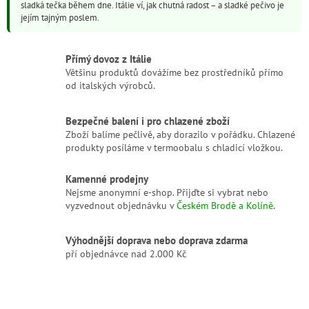
sladká tečka během dne. Itálie ví, jak chutná radost – a sladké pečivo je
p
jejím tajným poslem.
r
v
k
Přímý dovoz z Itálie
y
Většinu produktů dovážíme bez prostředníků přímo
v
od italských výrobců.
ý
p
i
Bezpečné balení i pro chlazené zboží
s
Zboží balíme pečlivě, aby dorazilo v pořádku. Chlazené
u
produkty posíláme v termoobalu s chladicí vložkou.
Kamenné prodejny
Nejsme anonymní e-shop. Přijďte si vybrat nebo
vyzvednout objednávku v
Českém Brodě a Kolíně
.
Výhodnější doprava nebo doprava zdarma
pří objednávce nad 2.000 Kč
Z
á