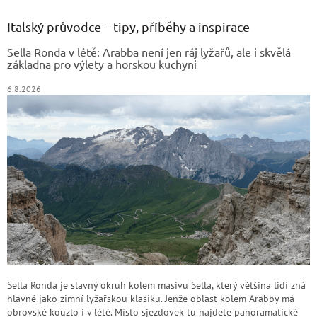
p
a
Italský průvodce – tipy, příběhy a inspirace
t
Sella Ronda v létě: Arabba není jen ráj lyžařů, ale i skvělá
í
základna pro výlety a horskou kuchyni
6.8.2026
Sella Ronda je slavný okruh kolem masivu Sella, který většina lidí zná
hlavně jako zimní lyžařskou klasiku. Jenže oblast kolem Arabby má
obrovské kouzlo i v létě. Místo sjezdovek tu najdete panoramatické