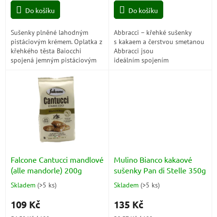
cena:
cena:
z
z
Do košíku
Do košíku
5
5
hvězdiček.
hvězdiček.
Sušenky plněné lahodným
Abbracci – křehké sušenky
pistáciovým krémem. Oplatka z
s kakaem a čerstvou smetanou
křehkého těsta Baiocchi
Abbracci jsou
spojená jemným pistáciovým
ideálním spojením
krémem.
znamenitého a delikátního
krémového křehkého pečiva
vyrobeného pouze...
Falcone Cantucci mandlové
Mulino Bianco kakaové
(alle mandorle) 200g
sušenky Pan di Stelle 350g
Skladem
(
>5 ks
)
Skladem
(
>5 ks
)
Průměrné
Průměrné
hodnocení
hodnocení
109 Kč
135 Kč
produktu
produktu
je
je