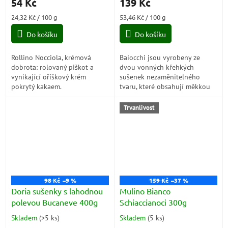
54 Kč
139 Kč
produktu
produktu
je
je
Měrná
Měrná
24,32 Kč / 100 g
53,46 Kč / 100 g
3,0
5,0
cena:
cena:
z
z
Do košíku
Do košíku
5
5
hvězdiček.
hvězdiček.
Rollino Nocciola, krémová
Baiocchi jsou vyrobeny ze
dobrota: rolovaný piškot a
dvou vonných křehkých
vynikající oříškový krém
sušenek nezaměnitelného
pokrytý kakaem.
tvaru, které obsahují měkkou
náplň, kterou denně
připravujeme ze 100%
Trvanlivost
italských lískových ořechů...
98 Kč
–9 %
159 Kč
–37 %
Doria sušenky s lahodnou
Mulino Bianco
polevou Bucaneve 400g
Schiaccianoci 300g
Skladem
(
>5 ks
)
Skladem
(
5 ks
)
Průměrné
Průměrné