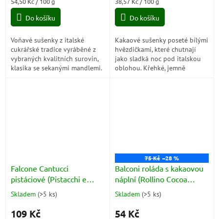
Měrná
Měrná
54,50 Kč / 100 g
38,57 Kč / 100 g
5,0
5,0
cena:
cena:
z
z
Do košíku
Do košíku
5
5
hvězdiček.
hvězdiček.
Voňavé sušenky z italské
Kakaové sušenky poseté bílými
cukrářské tradice vyráběné z
hvězdičkami, které chutnají
vybraných kvalitních surovin,
jako sladká noc pod italskou
klasika se sekanými mandlemi.
oblohou. Křehké, jemně
kakaové a neodolatelně
voňavé. Ideální ke kávě, mléku
nebo jen tak...
75 Kč
–28 %
Falcone Cantucci
Balconi roláda s kakaovou
pistáciové (Pistacchi e
náplní (Rollino Cocoa
Cedro) 180g
6x37g) 222g
Skladem
(
>5 ks
)
Skladem
(
>5 ks
)
Průměrné
Průměrné
hodnocení
hodnocení
109 Kč
54 Kč
produktu
produktu