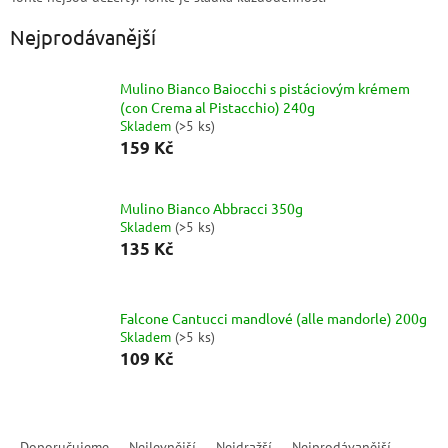
Nejprodávanější
Mulino Bianco Baiocchi s pistáciovým krémem
(con Crema al Pistacchio) 240g
Skladem
(
>5 ks
)
159 Kč
Mulino Bianco Abbracci 350g
Skladem
(
>5 ks
)
135 Kč
Falcone Cantucci mandlové (alle mandorle) 200g
Skladem
(
>5 ks
)
109 Kč
Ř
a
Doporučujeme
Nejlevnější
Nejdražší
Nejprodávanější