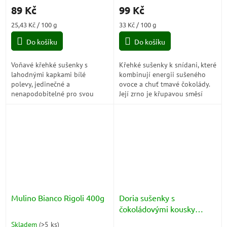
hodnocení
hodnocení
89 Kč
99 Kč
produktu
produktu
je
je
Měrná
Měrná
25,43 Kč / 100 g
33 Kč / 100 g
4,7
5,0
cena:
cena:
z
z
Do košíku
Do košíku
5
5
hvězdiček.
hvězdiček.
Voňavé křehké sušenky s
Křehké sušenky k snídani, které
lahodnými kapkami bílé
kombinují energii sušeného
polevy, jedinečné a
ovoce a chuť tmavé čokolády.
nenapodobitelné pro svou
Její zrno je křupavou směsí
dobrotu.
pečlivě vybraných pekanových
ořechů, lískových ořechů a...
Mulino Bianco Rigoli 400g
Doria sušenky s
čokoládovými kousky
Bucaneve Maxidocce XL
Skladem
(
>5 ks
)
Průměrné