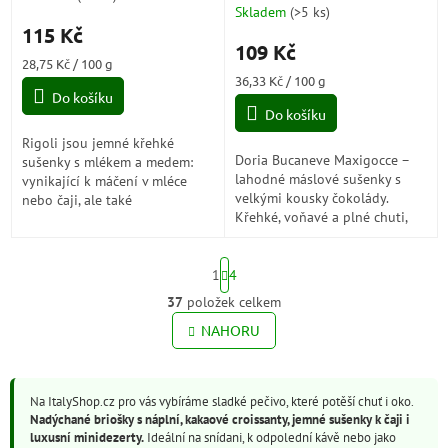
300g
Skladem
(
>5 ks
)
hodnocení
115 Kč
produktu
109 Kč
je
Měrná
28,75 Kč / 100 g
5,0
cena:
Měrná
36,33 Kč / 100 g
z
Do košíku
cena:
5
Do košíku
hvězdiček.
Rigoli jsou jemné křehké
Doria Bucaneve Maxigocce –
sušenky s mlékem a medem:
lahodné máslové sušenky s
vynikající k máčení v mléce
velkými kousky čokolády.
nebo čaji, ale také
Křehké, voňavé a plné chuti,
k vychutnání samotné. Sladký a
ideální ke kávě nebo jako
jemný 100% italský med...
sladká pochoutka kdykoli
S
během dne.
1
4
t
r
37
položek celkem
O
á
v
NAHORU
n
l
k
o
á
v
d
á
Na ItalyShop.cz pro vás vybíráme sladké pečivo, které potěší chuť i oko.
a
n
Nadýchané briošky s náplní, kakaové croissanty, jemné sušenky k čaji i
c
í
luxusní minidezerty.
Ideální na snídani, k odpolední kávě nebo jako
í