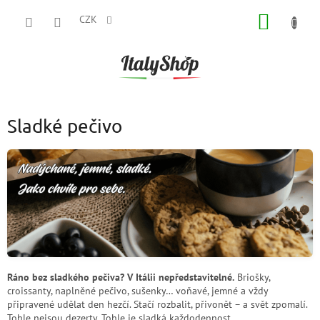
Přejít
NÁKUP
na
CZK
obsah
KOŠÍK
Sladké pečivo
Ráno bez sladkého pečiva? V Itálii nepředstavitelné.
Briošky,
croissanty, naplněné pečivo, sušenky… voňavé, jemné a vždy
připravené udělat den hezčí. Stačí rozbalit, přivonět – a svět zpomalí.
Tohle nejsou dezerty. Tohle je sladká každodennost.