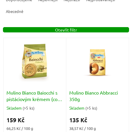
z
e
Abecedně
n
í
Otevřít filtr
p
r
V
o
ý
d
p
u
i
k
s
t
p
ů
r
o
d
Mulino Bianco Baiocchi s
Mulino Bianco Abbracci
u
pistáciovým krémem (con
350g
k
Crema al Pistacchio) 240g
Skladem
(
>5 ks
)
Skladem
(
>5 ks
)
Průměrné
Průměrné
t
hodnocení
hodnocení
ů
159 Kč
135 Kč
produktu
produktu
je
je
Měrná
Měrná
66,25 Kč / 100 g
38,57 Kč / 100 g
4,9
5,0