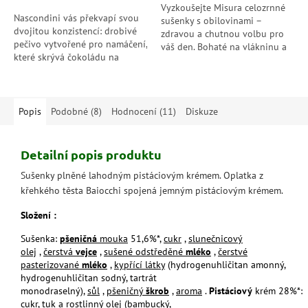
hvězdiček.
Vyzkoušejte Misura celozrnné
Nascondini vás překvapí svou
sušenky s obilovinami –
dvojitou konzistencí: drobivé
zdravou a chutnou volbu pro
pečivo vytvořené pro namáčení,
váš den. Bohaté na vlákninu a
které skrývá čokoládu na
bez přidaného cukru, ideální ke
zakousnutí, vyrobené díky
kávě nebo na svačinu!
exkluzivnímu výrobnímu
procesu, díky...
Popis
Podobné (8)
Hodnocení (11)
Diskuze
Detailní popis produktu
Sušenky plněné lahodným pistáciovým krémem. Oplatka
z
křehkého těsta Baiocchi spojená jemným pistáciovým krémem.
Složení :
Sušenka:
pšeničná
mouka
51,6%*,
cukr
,
slunečnicový
olej
,
čerstvá
vejce
,
sušené odstředěné
mléko
,
čerstvé
pasterizované
mléko
,
kypřící látky
(hydrogenuhličitan amonný,
hydrogenuhličitan sodný, tartrát
monodraselný),
sůl
,
pšeničný
škrob
,
aroma
.
Pistáciový
krém 28%*:
cukr,
tuk a rostlinný olej
(bambucký,