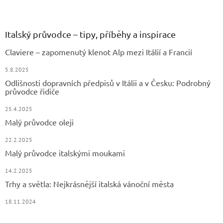
Z
á
p
a
Italský průvodce – tipy, příběhy a inspirace
t
Claviere – zapomenutý klenot Alp mezi Itálií a Francií
í
5.8.2025
Odlišnosti dopravních předpisů v Itálii a v Česku: Podrobný
průvodce řidiče
25.4.2025
Malý průvodce oleji
22.2.2025
Malý průvodce italskými moukami
14.2.2025
Trhy a světla: Nejkrásnější italská vánoční města
18.11.2024