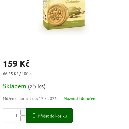
159 Kč
Měrná
66,25 Kč / 100 g
cena:
Skladem
(
>5 ks
)
Můžeme doručit do:
12.8.2026
Možnosti doručení
Přidat do košíku