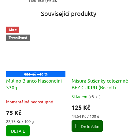
Heurece (99%).
Související produkty
Akce
Trvanlivost
125 Kč
–40 %
Mulino Bianco Nascondini
Misura Sušenky celozrnné
330g
BEZ CUKRU (Biscotti
Integrali con Cereali) 280g
Skladem
(
>5 ks
)
Průměrné
Momentálně nedostupné
hodnocení
125 Kč
produktu
75 Kč
je
Měrná
44,64 Kč / 100 g
5,0
Měrná
cena:
22,73 Kč / 100 g
cena:
Do košíku
z
DETAIL
5