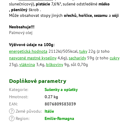
slunečnicový),
pistácie
7,6%*, sušené odstředěné
mléko
,
pšeničný
škrob .
Může obsahovat stopy jiných
ořechů, hořčice, sezamu
a
sóji
Neobsahuje!!!
Palmový olej
Výživové údaje na 100g:
energetická hodnota
2112kJ/505kcal,
tuky
22g (z toho
nasycené mastné kyseliny
4,6g),
sacharidy
59g (z toho
cukry
23g),
vláknina
3,4g,
bílkoviny
9g, sůl 0,70g
Doplňkové parametry
Kategorie
:
Sušenky a oplatky
Hmotnost
:
0.27 kg
EAN
:
8076809583039
?
Země původu
:
Itálie
?
Region
:
Emilie-Romagna