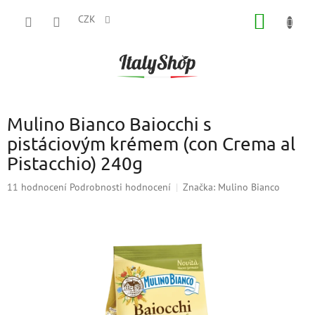
Přejít
NÁKUP
na
CZK
obsah
KOŠÍK
Mulino Bianco Baiocchi s
pistáciovým krémem (con Crema al
Pistacchio) 240g
Průměrné
11 hodnocení
Podrobnosti hodnocení
Značka:
Mulino Bianco
hodnocení
produktu
je
4,9
z
5
hvězdiček.