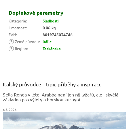
Doplňkové parametry
Kategorie
:
Sladkosti
Hmotnost
:
0.06 kg
EAN
:
8019745034746
?
Země původu
:
Itálie
?
Region
:
Toskánsko
Z
á
p
a
Italský průvodce – tipy, příběhy a inspirace
t
Sella Ronda v létě: Arabba není jen ráj lyžařů, ale i skvělá
í
základna pro výlety a horskou kuchyni
6.8.2026