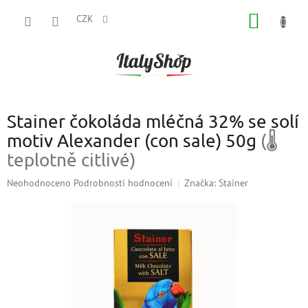
Přejít
NÁKUP
na
CZK
obsah
KOŠÍK
Stainer čokoláda mléčná 32% se solí
motiv Alexander (con sale) 50g
(🌡
teplotně citlivé)
Průměrné
Neohodnoceno
Podrobnosti hodnocení
Značka:
Stainer
hodnocení
produktu
je
0,0
z
5
hvězdiček.