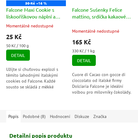
30 Kč
–16 %
Falcone Maxi Cookie s
Falcone Sušenky Felice
lískooříškovou náplní a
mattino, srdíčka kakaové s
kousky čokolády 50g
kousky čokolády 500g
Momentálně nedostupné
Průměrné
Momentálně nedostupné
hodnocení
25 Kč
produktu
165 Kč
je
Měrná
50 Kč / 100 g
3,0
cena:
Měrná
330 Kč / 1 kg
DETAIL
cena:
z
DETAIL
5
hvězdiček.
Užijte si chuťovou explozi s
Cuore di Cacao con gocce di
těmito lahodnými italskými
cioccolato od italské firmy
cookies od Falcone. Každé
Dolciaria Falcone je ideální
sousto se skládá z měkké
volbou pro milovníky čokolády.
sušenky plněné lahodnou
Sušenky plněné lahodným
náplní, která se krásně rozplývá
kousky kvalitní krémové
na jazyku....
čokolády.
Popis
Podobné (8)
Hodnocení
Diskuze
Značka
Detailní popis produktu