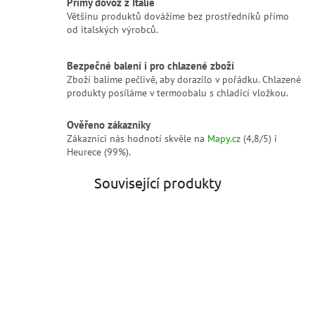
Přímý dovoz z Itálie
Většinu produktů dovážíme bez prostředníků přímo
od italských výrobců.
Bezpečné balení i pro chlazené zboží
Zboží balíme pečlivě, aby dorazilo v pořádku. Chlazené
produkty posíláme v termoobalu s chladicí vložkou.
Ověřeno zákazníky
Zákazníci nás hodnotí skvěle na
Mapy.cz
(4,8/5) i
Heurece (99%).
Související produkty