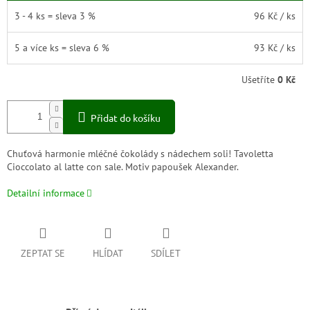
3 - 4 ks = sleva 3 %
96 Kč
/ ks
5 a více ks = sleva 6 %
93 Kč
/ ks
Ušetříte
0 Kč
Přidat do košíku
Chuťová harmonie mléčné čokolády s nádechem soli! Tavoletta
Cioccolato al latte con sale.
Motiv papoušek Alexander.
Detailní informace
ZEPTAT SE
HLÍDAT
SDÍLET