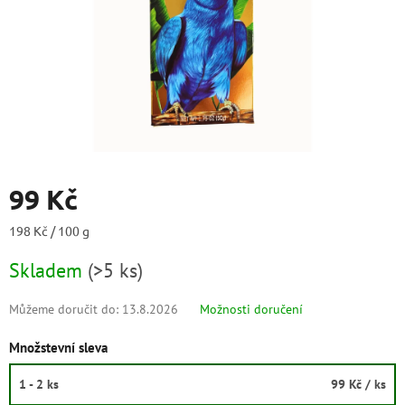
99 Kč
Měrná
198 Kč / 100 g
cena:
Skladem
(
>5 ks
)
Můžeme doručit do:
13.8.2026
Možnosti doručení
Množstevní sleva
1 - 2 ks
99 Kč
/ ks