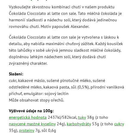
Vyzkoušejte skvostnou kombinaci chutí v našem produktu
Čokoláda Cioccolato al latte con sale. Tato mléčná čokoláda je
harmonií sladkosti a nádechu soli, který dodává jedinečnou
rovnováhu chuti. Motiv papoušek Alexander.
Čokoláda Cioccolato al latte con sale je vytvořena s láskou k
detailu, aby nabídla maximální chuťový zážitek. Každý kousíček
této lahůdky v sobě ukrývá jemnou sladkost mléčné čokolády,
doplněnou lehkým nádechem soli, který dodává chuti
zvýrazněný charakter.
Složení:
cukr, kakaové máslo, sušené plnotučné mléko, sušené
odstředěné mléko, kakaová pasta, sůl (0,5%), přírodní vanilková
příchuť, emulgátor: sojový lecitin
Může obsahovat stopy ořechů.
Výživové údaje na 100g:
energetická hodnota
2437kJ/582kcal,
tuky
38g (z toho
nasycené mastné kyseliny
24g),
karbohydráty
53g (z toho
cukry
35g),
proteiny
7g, sůl 0,6g