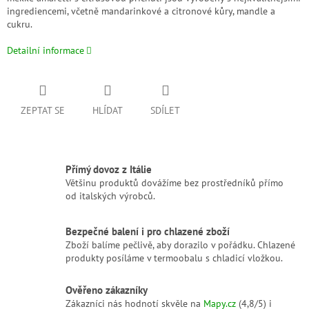
ingrediencemi, včetně mandarinkové a citronové kůry, mandle a
cukru.
Detailní informace
ZEPTAT SE
HLÍDAT
SDÍLET
Přímý dovoz z Itálie
Většinu produktů dovážíme bez prostředníků přímo
od italských výrobců.
Bezpečné balení i pro chlazené zboží
Zboží balíme pečlivě, aby dorazilo v pořádku. Chlazené
produkty posíláme v termoobalu s chladicí vložkou.
Ověřeno zákazníky
Zákazníci nás hodnotí skvěle na
Mapy.cz
(4,8/5) i