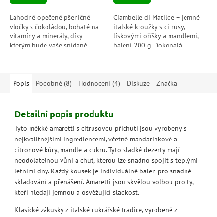
Lahodné opečené pšeničné
Ciambelle di Matilde – jemné
vločky s čokoládou, bohaté na
italské kroužky s citrusy,
vitamíny a minerály, díky
lískovými oříšky a mandlemi,
kterým bude vaše snídaně
balení 200 g. Dokonalá
zábavnější. Budete překvapeni,
kombinace chuti a tradice.
jak čokoládové dělají mléko!
Popis
Podobné (8)
Hodnocení (4)
Diskuze
Značka
Detailní popis produktu
Tyto měkké amaretti s citrusovou příchutí jsou vyrobeny s
nejkvalitnějšími ingrediencemi, včetně mandarinkové a
citronové kůry, mandle a cukru. Tyto sladké dezerty mají
neodolatelnou vůni a chuť, kterou lze snadno spojit s teplými
letními dny. Každý kousek je individuálně balen pro snadné
skladování a přenášení. Amaretti jsou skvělou volbou pro ty,
kteří hledají jemnou a osvěžující sladkost.
Klasické zákusky z italské cukrářské tradice, vyrobené z