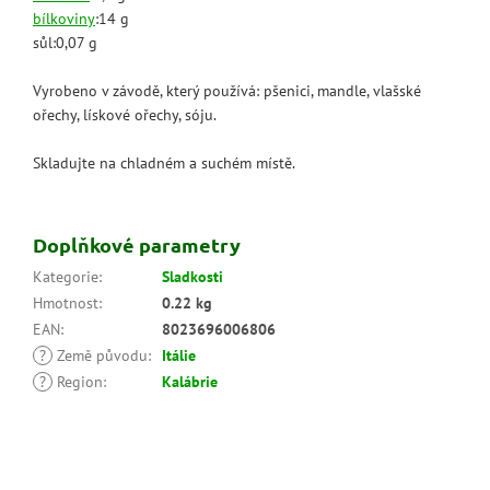
bílkoviny
:14 g
sůl:0,07 g
Vyrobeno v závodě, který používá: pšenici, mandle, vlašské
ořechy, lískové ořechy, sóju.
Skladujte na chladném a suchém místě.
Doplňkové parametry
Kategorie
:
Sladkosti
Hmotnost
:
0.22 kg
EAN
:
8023696006806
?
Země původu
:
Itálie
?
Region
:
Kalábrie
Z
á