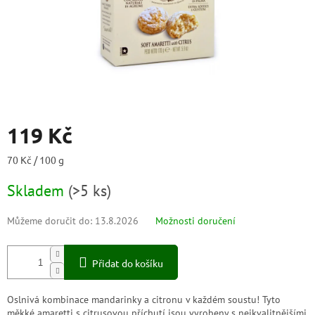
119 Kč
Měrná
70 Kč / 100 g
cena:
Skladem
(
>5 ks
)
Můžeme doručit do:
13.8.2026
Možnosti doručení
Přidat do košíku
Oslnivá kombinace mandarinky a citronu v každém soustu! Tyto
měkké amaretti s citrusovou příchutí jsou vyrobeny s nejkvalitnějšími