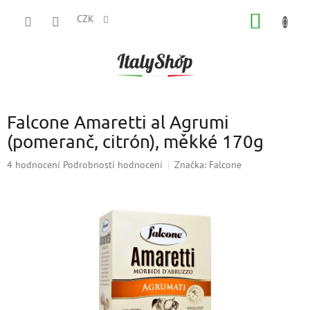
Přejít
NÁKUP
na
CZK
obsah
KOŠÍK
Falcone Amaretti al Agrumi
(pomeranč, citrón), měkké 170g
Průměrné
4 hodnocení
Podrobnosti hodnocení
Značka:
Falcone
hodnocení
produktu
je
4,0
z
5
hvězdiček.