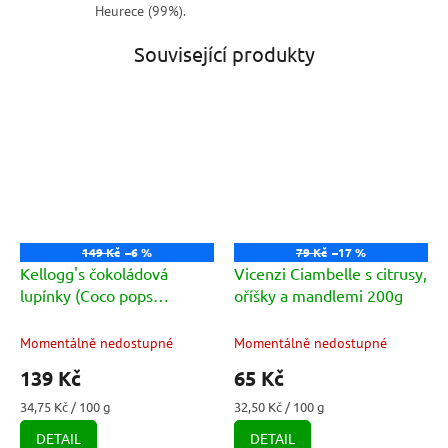
Heurece (99%).
Související produkty
149 Kč
–6 %
79 Kč
–17 %
Kellogg's čokoládová
Vicenzi Ciambelle s citrusy,
lupínky (Coco pops
oříšky a mandlemi 200g
barchette) 400g
Momentálně nedostupné
Momentálně nedostupné
139 Kč
65 Kč
Měrná
Měrná
34,75 Kč / 100 g
32,50 Kč / 100 g
cena:
cena:
DETAIL
DETAIL