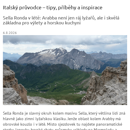
p
a
Italský průvodce – tipy, příběhy a inspirace
t
Sella Ronda v létě: Arabba není jen ráj lyžařů, ale i skvělá
í
základna pro výlety a horskou kuchyni
6.8.2026
Sella Ronda je slavný okruh kolem masivu Sella, který většina lidí zná
hlavně jako zimní lyžařskou klasiku. Jenže oblast kolem Arabby má
obrovské kouzlo i v létě. Místo sjezdovek tu najdete panoramatické
stezky, lanovky, horské chaty, průsmyky, výhledy na Marmoladu a