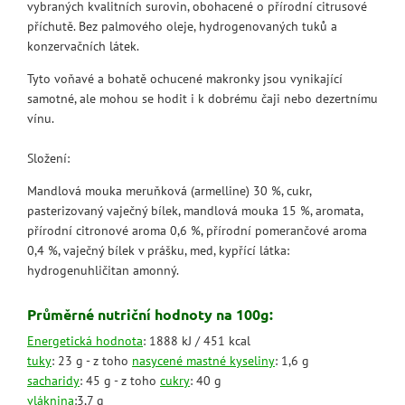
vybraných kvalitních surovin, obohacené o přírodní citrusové
příchutě. Bez palmového oleje, hydrogenovaných tuků a
konzervačních látek.
Tyto voňavé a bohatě ochucené makronky jsou vynikající
samotné, ale mohou se hodit i k dobrému čaji nebo dezertnímu
vínu.
Složení:
Mandlová mouka meruňková (armelline) 30 %, cukr,
pasterizovaný vaječný bílek, mandlová mouka 15 %, aromata,
přírodní citronové aroma 0,6 %, přírodní pomerančové aroma
0,4 %, vaječný bílek v prášku, med, kypřící látka:
hydrogenuhličitan amonný.
Průměrné nutriční hodnoty na 100g:
Energetická hodnota
: 1888 kJ / 451 kcal
tuky
: 23 g - z toho
nasycené mastné kyseliny
: 1,6 g
sacharidy
: 45 g - z toho
cukry
: 40 g
vláknina
:3,7 g